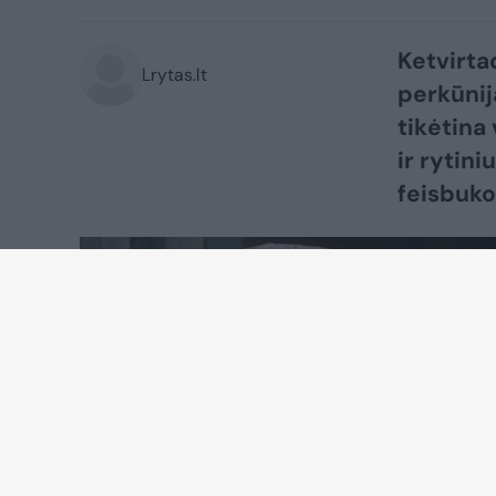
Ketvirtad
Lrytas.lt
perkūnij
tikėtina
ir rytini
feisbuko