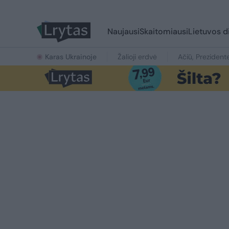
Naujausi
Skaitomiausi
Lietuvos d
Karas Ukrainoje
Žalioji erdvė
Ačiū, Prezident