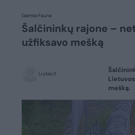
Gamta
Fauna
Šalčininkų rajone – net
užfiksavo mešką
Šalčinin
Lrytas.lt
Lietuvos
mešką.