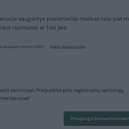
tarusija saugantys pasieniečiai meškas taip pat 
iaus rajonuose ar ties jais.
os apsaugos tarnyba (VSAT)
Rodyti daugiau žymių
uoti vartotojai. Prisijunkite prie registruotų vartotojų
omentaruose!
Prisijungti komentatoria