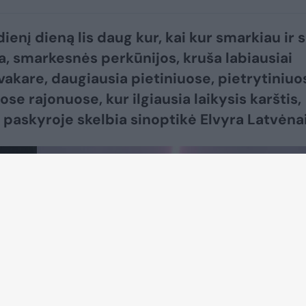
ienį dieną lis daug kur, kai kur smarkiau ir 
a, smarkesnės perkūnijos, kruša labiausiai
 vakare, daugiausia pietiniuose, pietrytiniuo
uose rajonuose, kur ilgiausia laikysis karštis,
 paskyroje skelbia sinoptikė Elvyra Latvėnai