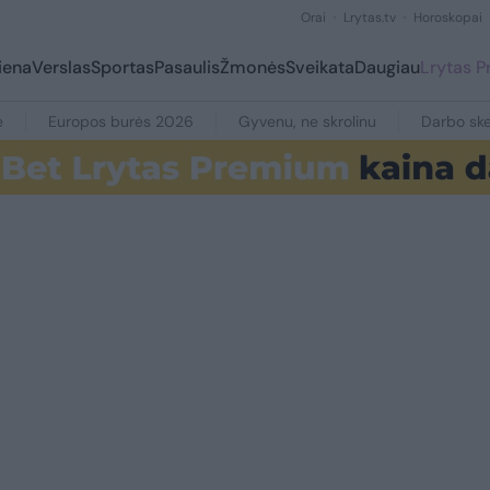
Orai
Lrytas.tv
Horoskopai
iena
Verslas
Sportas
Pasaulis
Žmonės
Sveikata
Daugiau
Lrytas 
e
Europos burės 2026
Gyvenu, ne skrolinu
Darbo ske