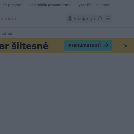
TV programa
Laikraščio prenumerata
Lrytas EN
Kontaktai
Premium
Prisijungti
lbimai