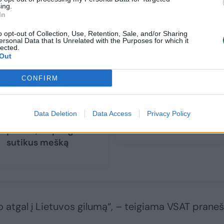
ing.
In
o opt-out of Collection, Use, Retention, Sale, and/or Sharing
ersonal Data that Is Unrelated with the Purposes for which it
lected.
Out
Susitikimų gali tik
Kameros objektyve –
CONFIRM
padaugėti:
dar viena rudoji:
specialistai aiškina,
nepasikuklino ir
kokias klaidas
pasivaišinti
Data Deletion
Data Access
Privacy Policy
žmonės daro, ir
gardėsiais
patarė, kaip elgtis
sutikus mešką
 atgal į Lietuvos gilumą“, – teigiama VSAT prane