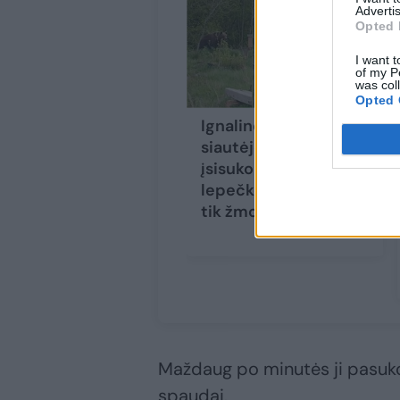
Advertis
Opted 
I want t
of my P
was col
Opted 
Ignalinos rajone vėl
siautėjo meška –
įsisuko į avilius:
lepečkoję išgąsdino
tik žmonių riksmas
Maždaug po minutės ji pasuko
spaudai.