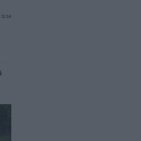
 13:34
š