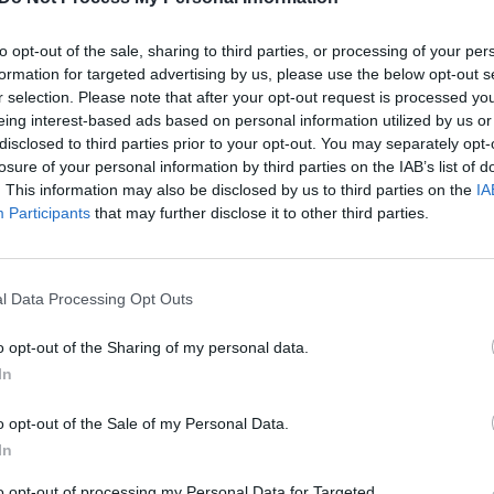
s apsaugos tarnyba (VSAT), Padvarionių užkardo
to opt-out of the sale, sharing to third parties, or processing of your per
formation for targeted advertising by us, please use the below opt-out s
er vaizdo stebėjimo sistemą, įrengtą pareigūnų
r selection. Please note that after your opt-out request is processed y
ja ruože Šalčininkų rajone.
eing interest-based ads based on personal information utilized by us or
disclosed to third parties prior to your opt-out. You may separately opt-
losure of your personal information by third parties on the IAB’s list of
s linijos yra įrengtas apsisaugoti nuo neteisėtos
. This information may also be disclosed by us to third parties on the
IA
Participants
that may further disclose it to other third parties.
ras, kurį sudaro tvora ir koncertina.
škelio Lietuvos pusėje ir apsiuostydama kiek
l Data Processing Opt Outs
iuoja Padvarionių pasieniečiai.
o opt-out of the Sharing of my personal data.
In
o opt-out of the Sale of my Personal Data.
In
to opt-out of processing my Personal Data for Targeted