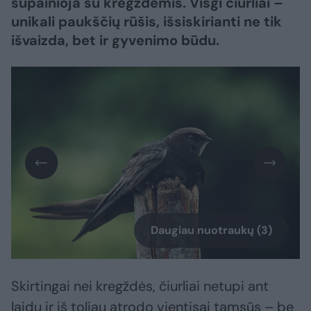
supainioja su kregždėmis. Visgi čiurliai –
unikali paukščių rūšis, išsiskirianti ne tik
išvaizda, bet ir gyvenimo būdu.
Daugiau nuotraukų (3)
Skirtingai nei kregždės, čiurliai netupi ant
laidų ir iš toliau atrodo vientisai tamsūs – be