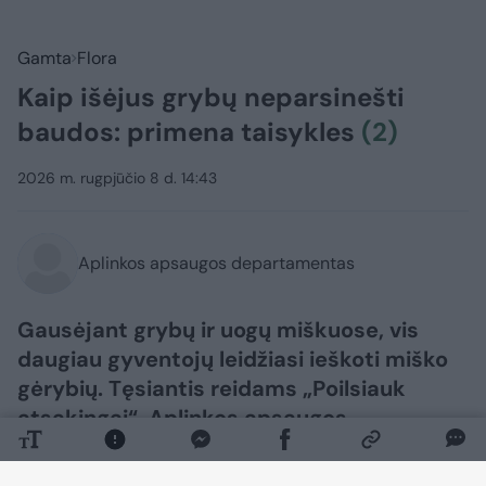
Gamta
Flora
Kaip išėjus grybų neparsinešti
baudos: primena taisykles
(2)
2026 m. rugpjūčio 8 d. 14:43
Aplinkos apsaugos departamentas
Gausėjant grybų ir uogų miškuose, vis
daugiau gyventojų leidžiasi ieškoti miško
gėrybių. Tęsiantis reidams „Poilsiauk
atsakingai“, Aplinkos apsaugos
departamentas pranešime žiniasklaidai
primena svarbiausias grybavimo ir