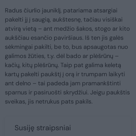
Radus čiurlio jauniklį, patariama atsargiai
pakelti jį į saugią, aukštesnę, tačiau visiškai
atvirą vietą – ant medžio šakos, stogo ar kito
aukščiau esančio paviršiaus. Iš ten jis galės
sėkmingai pakilti, be to, bus apsaugotas nuo
galimos žūties, t.y. dėl bado ar plėšrūnų –
kačių, kitų plėšrūnų. Taip pat galima keletą
kartų pakelti paukštį į orą ir trumpam laikyti
ant delno – tai padeda jam pramankštinti
sparnus ir pasiruošti skrydžiui. Jeigu paukštis
sveikas, jis netrukus pats pakils.
Susiję straipsniai