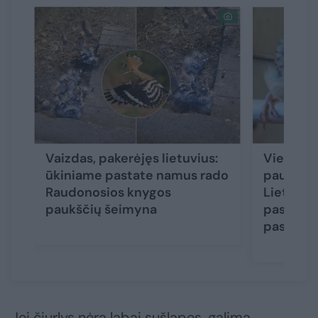
Vaizdas, pakerėjęs lietuvius:
Vienas r
ūkiniame pastate namus rado
paukšči
Raudonosios knygos
Lietuvoj
paukščių šeimyna
paslapti
pasaulyj
Jei čiurlys nėra labai sušlapęs, galima