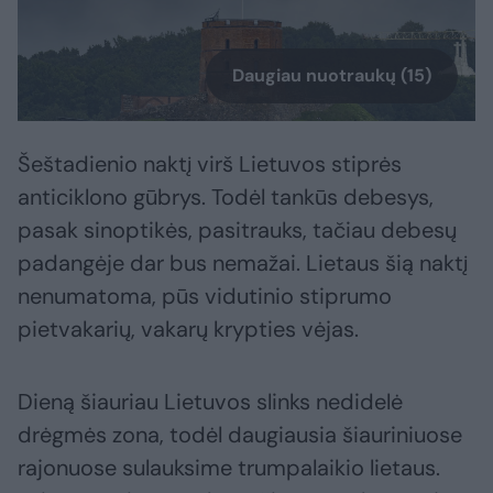
Daugiau nuotraukų (15)
Šeštadienio naktį virš Lietuvos stiprės
anticiklono gūbrys. Todėl tankūs debesys,
pasak sinoptikės, pasitrauks, tačiau debesų
padangėje dar bus nemažai. Lietaus šią naktį
nenumatoma, pūs vidutinio stiprumo
pietvakarių, vakarų krypties vėjas.
Dieną šiauriau Lietuvos slinks nedidelė
drėgmės zona, todėl daugiausia šiauriniuose
rajonuose sulauksime trumpalaikio lietaus.