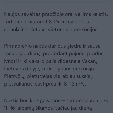
Naujos savaitės pradžioje orai vėl ims keistis,
tad dienomis, anot S. Dalinkevičiūtės,
sulauksime lietaus, vietomis ir perkūnijos.
Pirmadienio naktis dar bus giedra ir sausa,
tačiau jau dieną, pradedant pajūriu, pradės
lynoti ir iki vakaro palis didesnėje Vakarų
Lietuvos dalyje, kai kur griaus perkūnija.
Pietryčių, pietų vėjas vis labiau suksis į
pietvakarius, sustiprės iki 8–13 m/s.
Naktis bus kiek gaivesnė – temperatūra sieks
11–16 laipsnių šilumos, tačiau jau dieną