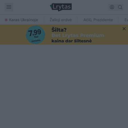
Karas Ukrainoje
Žalioji erdvė
Ačiū, Prezidente
E