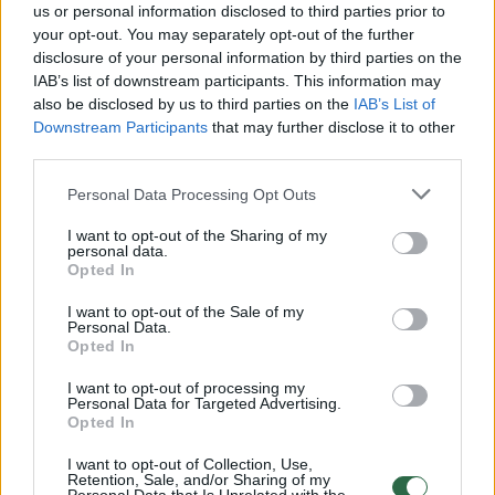
us or personal information disclosed to third parties prior to
your opt-out. You may separately opt-out of the further
Čiurlys.
disclosure of your personal information by third parties on the
123rf nuotr.
IAB’s list of downstream participants. This information may
also be disclosed by us to third parties on the
IAB’s List of
Downstream Participants
that may further disclose it to other
Parama lizdaviečių įrengimui skiriama tiek
third parties.
naujai planuojamiems, tiek koreguojamiems
Personal Data Processing Opt Outs
daugiabučių modernizavimo projektams,
I want to opt-out of the Sharing of my
kurie įgyvendinami nuo 2022 m. pabaigos.
personal data.
Opted In
Sprendimus dėl inkilų ar kitų lizdaviečių
įrengimo rengia projektus rengiantys
I want to opt-out of the Sale of my
Personal Data.
techniniai projektuotojai. Gyventojams
Opted In
niekur kreiptis nereikia, tik išreikšti norą
I want to opt-out of processing my
Personal Data for Targeted Advertising.
išsaugoti lizdavietes.
Opted In
I want to opt-out of Collection, Use,
Retention, Sale, and/or Sharing of my
Jeigu neįmanoma išsaugoti esamų perėjimo