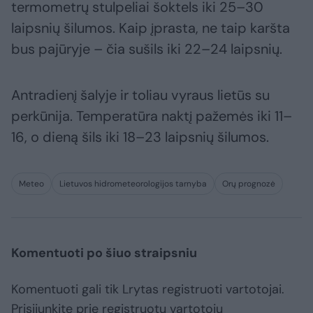
termometrų stulpeliai šoktels iki 25–30
laipsnių šilumos. Kaip įprasta, ne taip karšta
bus pajūryje – čia sušils iki 22–24 laipsnių.
Antradienį šalyje ir toliau vyraus lietūs su
perkūnija. Temperatūra naktį pažemės iki 11–
16, o dieną šils iki 18–23 laipsnių šilumos.
Meteo
Lietuvos hidrometeorologijos tarnyba
Orų prognozė
Komentuoti po šiuo straipsniu
Komentuoti gali tik Lrytas registruoti vartotojai.
Prisijunkite prie registruotų vartotojų