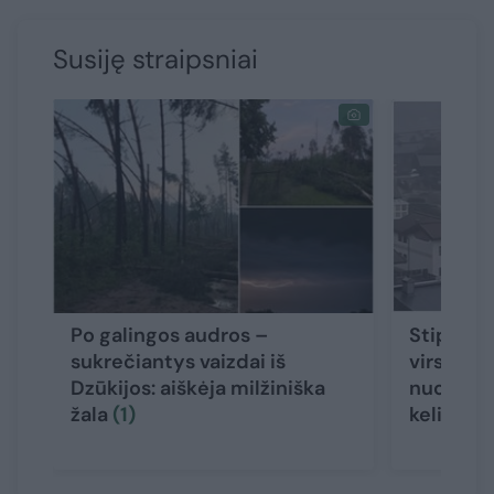
Susiję straipsniai
Po galingos audros –
Stiprios 
sukrečiantys vaizdai iš
virsta ko
Dzūkijos: aiškėja milžiniška
nuošliauž
žala
(1)
keliautoj