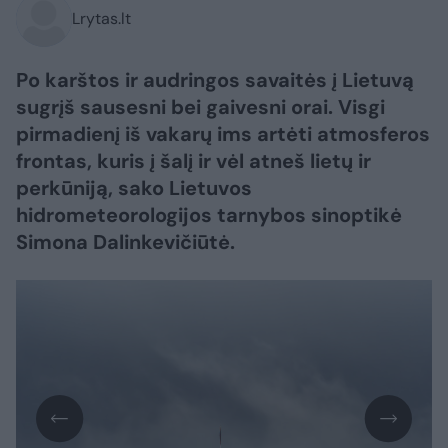
Lrytas.lt
Po karštos ir audringos savaitės į Lietuvą
sugrįš sausesni bei gaivesni orai. Visgi
pirmadienį iš vakarų ims artėti atmosferos
frontas, kuris į šalį ir vėl atneš lietų ir
perkūniją, sako Lietuvos
hidrometeorologijos tarnybos sinoptikė
Simona Dalinkevičiūtė.