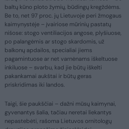
baltų kūno ploto žymių, būdingų kregždėms.
Be to, net 97 proc. jų Lietuvoje peri žmogaus
kaimynystėje – įvairiose mūrinių pastatų
nišose: stogo ventiliacijos angose, plyšiuose,
po palangėmis ar stogo skardomis, už
balkonų apdailos, specialiai jiems
pagamintuose ar net varnėnams iškeltuose
inkiluose – svarbu, kad jie būtų iškelti
pakankamai aukštai ir būtų geras
priskridimas iki landos.
Taigi, šie paukščiai – dažni mūsų kaimynai,
gyvenantys šalia, tačiau neretai liekantys
nepastebėti, rašoma Lietuvos ornitologų