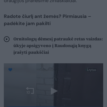
draugijos pranešime žiniasklaidai.
Radote čiurlį ant žemės? Pirmiausia –
padėkite jam pakilti
Ornitologų dėmesį patraukė retas vaizdas:
ūkyje apsigyveno į Raudonąją knygą
įrašyti paukščiai