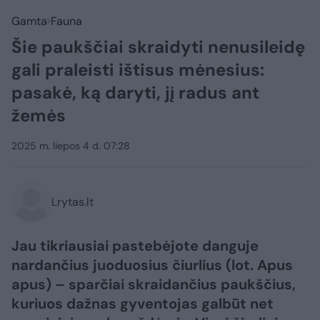
Gamta
Fauna
Šie paukščiai skraidyti nenusileidę
gali praleisti ištisus mėnesius:
pasakė, ką daryti, jį radus ant
žemės
2025 m. liepos 4 d. 07:28
Lrytas.lt
Jau tikriausiai pastebėjote danguje
nardančius juoduosius čiurlius (lot. Apus
apus) – sparčiai skraidančius paukščius,
kuriuos dažnas gyventojas galbūt net