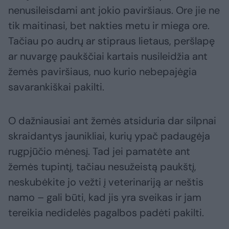
nenusileisdami ant jokio paviršiaus. Ore jie ne
tik maitinasi, bet nakties metu ir miega ore.
Tačiau po audrų ar stipraus lietaus, peršlapę
ar nuvargę paukščiai kartais nusileidžia ant
žemės paviršiaus, nuo kurio nebepajėgia
savarankiškai pakilti.
O dažniausiai ant žemės atsiduria dar silpnai
skraidantys jaunikliai, kurių ypač padaugėja
rugpjūčio mėnesį. Tad jei pamatėte ant
žemės tupintį, tačiau nesužeistą paukštį,
neskubėkite jo vežti į veterinariją ar neštis
namo – gali būti, kad jis yra sveikas ir jam
tereikia nedidelės pagalbos padėti pakilti.