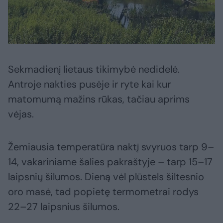
Sekmadienį lietaus tikimybė nedidelė.
Antroje nakties pusėje ir ryte kai kur
matomumą mažins rūkas, tačiau aprims
vėjas.
Žemiausia temperatūra naktį svyruos tarp 9–
14, vakariniame šalies pakraštyje – tarp 15–17
laipsnių šilumos. Dieną vėl plūstels šiltesnio
oro masė, tad popietę termometrai rodys
22–27 laipsnius šilumos.