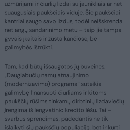
užmūrijami ir čiurlių lizdai su jaunikliais ar net
suaugusiais paukščiais viduje. Šie paukščiai
kantriai saugo savo lizdus, todėl neišskrenda
net angų sandarinimo metu – taip jie tampa
gyvais įkaitais ir žūsta kančiose, be
galimybės ištrūkti.
Tam, kad būtų išsaugotos jų buveinės,
„Daugiabučių namų atnaujinimo
(modernizavimo) programa“ suteikia
galimybę finansuoti čiurliams ir kitoms
paukščių rūšims tinkamų dirbtinių lizdaviečių
įrengimą iš lengvatinio kredito lėšų. Tai –
svarbus sprendimas, padedantis ne tik
išlaikyti šių paukščių populiaciją, bet ir kurti