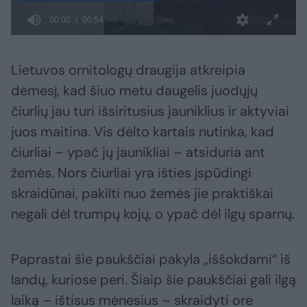
Lietuvos ornitologų draugija atkreipia
dėmesį, kad šiuo metu daugelis juodųjų
čiurlių jau turi išsiritusius jauniklius ir aktyviai
juos maitina. Vis dėlto kartais nutinka, kad
čiurliai – ypač jų jaunikliai – atsiduria ant
žemės. Nors čiurliai yra išties įspūdingi
skraidūnai, pakilti nuo žemės jie praktiškai
negali dėl trumpų kojų, o ypač dėl ilgų sparnų.
Paprastai šie paukščiai pakyla „iššokdami“ iš
landų, kuriose peri. Šiaip šie paukščiai gali ilgą
laiką – ištisus mėnesius – skraidyti ore