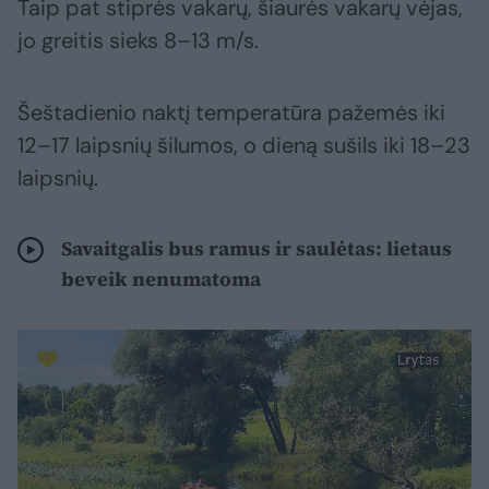
Taip pat stiprės vakarų, šiaurės vakarų vėjas,
jo greitis sieks 8–13 m/s.
Šeštadienio naktį temperatūra pažemės iki
12–17 laipsnių šilumos, o dieną sušils iki 18–23
laipsnių.
Savaitgalis bus ramus ir saulėtas: lietaus
beveik nenumatoma