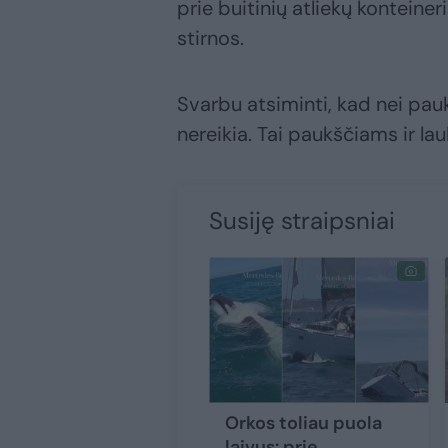
prie buitinių atliekų konteine
stirnos.
Svarbu atsiminti, kad nei pauk
nereikia. Tai paukščiams ir l
Susiję straipsniai
Orkos toliau puola
laivus: prie