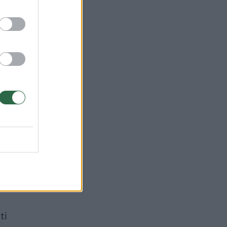
ių,
abiau
ymas
kiti
ti