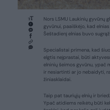
Nors LSMU Laukinių gyvūnų gl
gyvūnui, paaiškėjo, kad elnia
Šeštadienį elnias buvo sugrąži
Specialistai primena, kad šiuo 
elgtis neįprastai, būti aktyve
elninių šeimos gyvūnu, ypač mi
ir nesiartinti ar jo nebaidy
žiniasklaidai.
Taip pat tauriųjų elnių ir bri
Ypač atidiems reikėtų būti kel