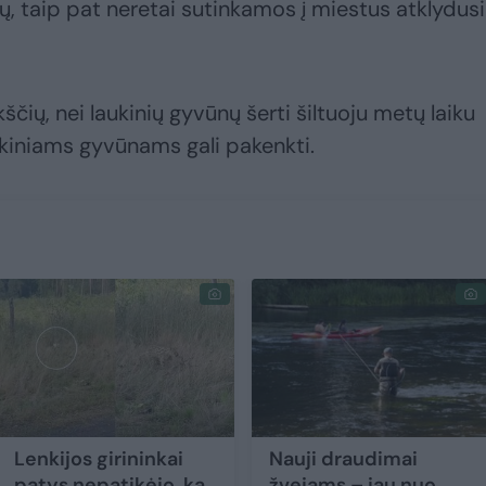
rių, taip pat neretai sutinkamos į miestus atklydus
ščių, nei laukinių gyvūnų šerti šiltuoju metų laiku
aukiniams gyvūnams gali pakenkti.
Lenkijos girininkai
Nauji draudimai
patys nepatikėjo, ką
žvejams – jau nuo