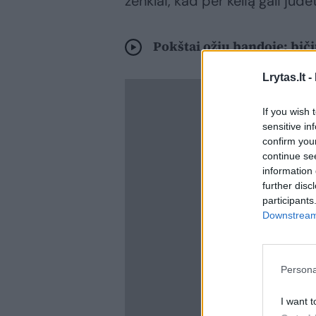
ženklai, kad per kelią gali judė
Pokštai ožių bandoje: bič
Lrytas.lt -
If you wish 
sensitive in
confirm you
continue se
information 
further disc
participants
Downstream 
Persona
I want t