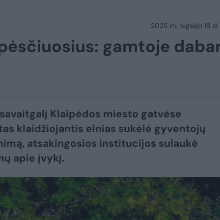
2025 m. rugsėjo 18 d.
ir pėsčiuosius: gamtoje daba
 savaitgalį Klaipėdos miesto gatvėse
as klaidžiojantis elnias sukėlė gyventojų
nimą, atsakingosios institucijos sulaukė
ų apie įvykį.