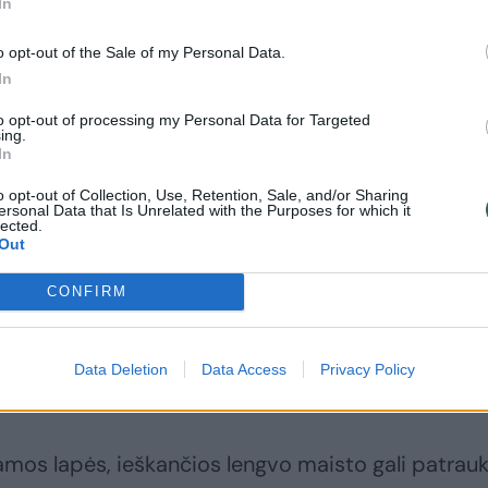
In
o opt-out of the Sale of my Personal Data.
In
to opt-out of processing my Personal Data for Targeted
ing.
 – įprastas reiškinys
In
o opt-out of Collection, Use, Retention, Sale, and/or Sharing
ersonal Data that Is Unrelated with the Purposes for which it
venamąsias teritorijas prie laukinių gyvūnų buvein
lected.
Out
 ir kiti laukiniai gyvūnai miestų ribose tampa vis l
nai dažnai ieško maisto, tačiau jų šėrimas ar band
CONFIRM
tinami gyvūnai gali prarasti savisaugos instinktą,
, kur jų tyko automobiliai, naminiai augintiniai ar 
Data Deletion
Data Access
Privacy Policy
mos lapės, ieškančios lengvo maisto gali patrauk