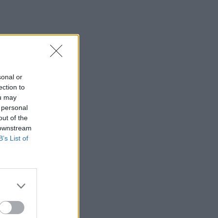
sonal or
ection to
ou may
 personal
out of the
 downstream
B’s List of