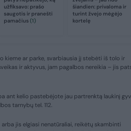
užfiksavo: prašo
šiandien: privaloma ir
saugotis ir pranešti
turint žvejo mėgėjo
pamačius
(1)
kortelę
kieme ar parke, svarbiausia jį stebėti iš tolo ir
sveikas ir aktyvus, jam pagalbos nereikia – jis pat
ba ant kelio pastebėjote jau partrenktą laukinį gy
os tarnybų tel. 112.
arba jis elgiasi nenatūraliai, reikėtų skambinti