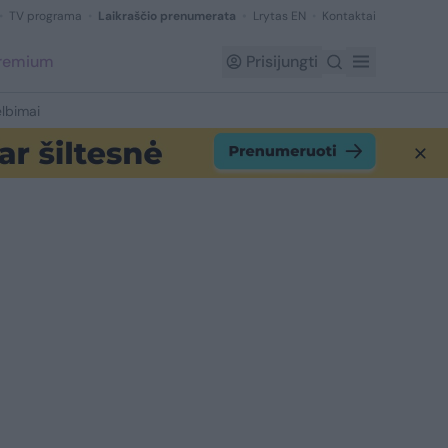
TV programa
Laikraščio prenumerata
Lrytas EN
Kontaktai
Premium
Prisijungti
lbimai