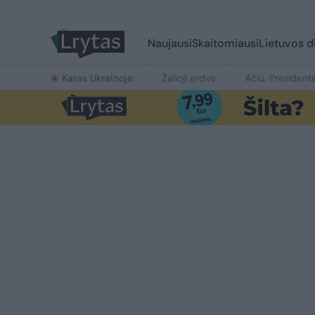
Naujausi
Skaitomiausi
Lietuvos d
Karas Ukrainoje
Žalioji erdvė
Ačiū, Prezident