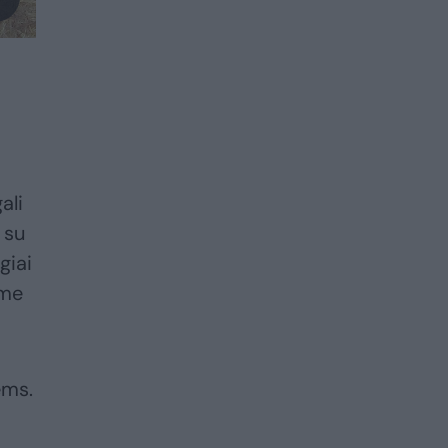
ali
 su
giai
ime
ems.