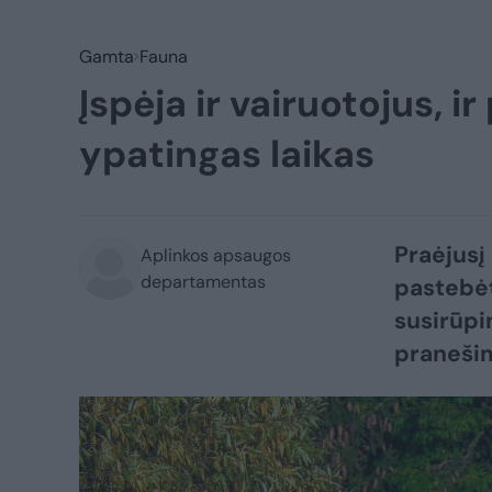
Gamta
Fauna
Įspėja ir vairuotojus, 
ypatingas laikas
Praėjusį
Aplinkos apsaugos
departamentas
pastebėt
susirūpi
pranešim