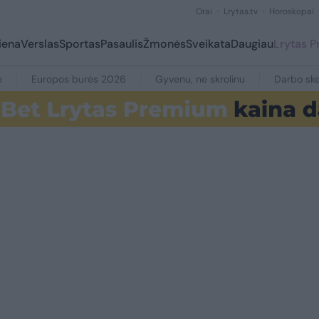
Orai
Lrytas.tv
Horoskopai
iena
Verslas
Sportas
Pasaulis
Žmonės
Sveikata
Daugiau
Lrytas 
e
Europos burės 2026
Gyvenu, ne skrolinu
Darbo ske