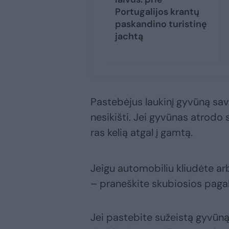
Portugalijos krantų
paskandino turistinę
jachtą
Pastebėjus laukinį gyvūną savo 
nesikišti. Jei gyvūnas atrodo 
ras kelią atgal į gamtą.
Jeigu automobiliu kliudėte ar
– praneškite skubiosios pagalb
Jei pastebite sužeistą gyvūną 