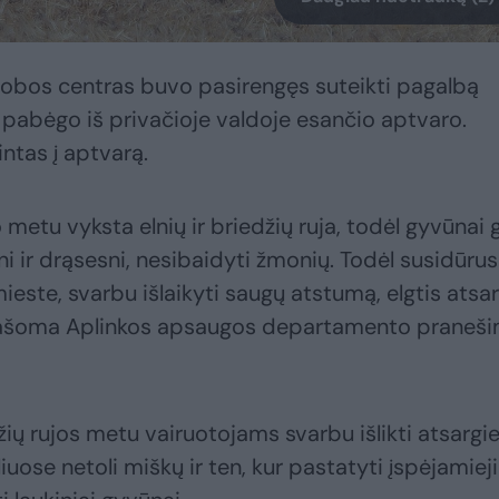
obos centras buvo pasirengęs suteikti pagalbą
s pabėgo iš privačioje valdoje esančio aptvaro.
ntas į aptvarą.
metu vyksta elnių ir briedžių ruja, todėl gyvūnai g
sni ir drąsesni, nesibaidyti žmonių. Todėl susidūrus
este, svarbu išlaikyti saugų atstumą, elgtis atsar
ti, rašoma Aplinkos apsaugos departamento praneš
edžių rujos metu vairuotojams svarbu išlikti atsargi
iuose netoli miškų ir ten, kur pastatyti įspėjamieji