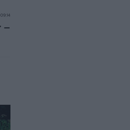
 09:14
r –