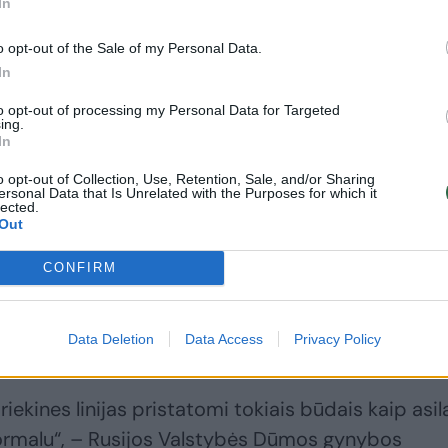
In
o opt-out of the Sale of my Personal Data.
In
to opt-out of processing my Personal Data for Targeted
emlius fronte naudoja nešulinius gyvulius.
ing.
In
o opt-out of Collection, Use, Retention, Sale, and/or Sharing
yiv Post“ pranešė, kad Maskva, siekdama
ersonal Data that Is Unrelated with the Purposes for which it
lected.
 ir minų sunaikintos įrangos nuostolius, ima nau
Out
CONFIRM
ai puolė ginti šią praktiką, teigdami, kad karo
Data Deletion
Data Access
Privacy Policy
iekines linijas pristatomi tokiais būdais kaip asila
ra normalu“, – Rusijos Valstybės Dūmos gynybos