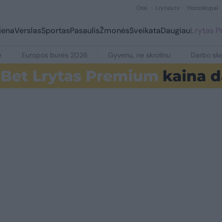
Orai
Lrytas.tv
Horoskopai
iena
Verslas
Sportas
Pasaulis
Žmonės
Sveikata
Daugiau
Lrytas 
e
Europos burės 2026
Gyvenu, ne skrolinu
Darbo ske