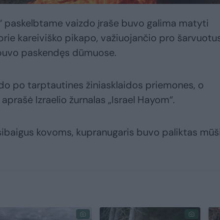
k“ paskelbtame vaizdo įraše buvo galima matyti
 prie kareiviško pikapo, važiuojančio pro šarvuotu
s buvo paskendęs dūmuose.
ido po tarptautines žiniasklaidos priemones, o
aprašė Izraelio žurnalas „Israel Hayom“.
asibaigus kovoms, kupranugaris buvo paliktas mūš