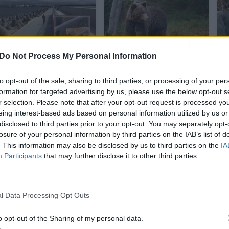
Do Not Process My Personal Information
Klaipėdietė ant
Utenos rajone
Melnragės molo
pastebėtas rudasis
to opt-out of the sale, sharing to third parties, or processing of your per
akis į akį susidūrė
lokys: įspėja, kaip
a
formation for targeted advertising by us, please use the below opt-out s
su plėšriu žvėrimi:
reikėtų elgtis jį
r selection. Please note that after your opt-out request is processed y
eing interest-based ads based on personal information utilized by us or
paaiškėjo, ką darė ji
sutikus
(1)
disclosed to third parties prior to your opt-out. You may separately opt-
ir aplinkiniai
(1)
losure of your personal information by third parties on the IAB’s list of
. This information may also be disclosed by us to third parties on the
IA
Participants
that may further disclose it to other third parties.
l Data Processing Opt Outs
, neturėdamos pakankamai transporto priemonių
o opt-out of the Sharing of my personal data.
klus ir atsargas kariams.