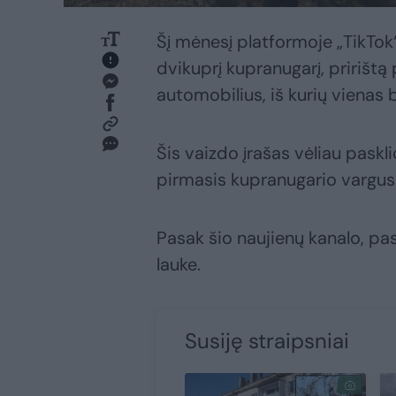
Šį mėnesį platformoje „TikTo
dvikuprį kupranugarį, pririštą
automobilius, iš kurių viena
Šis vaizdo įrašas vėliau paskl
pirmasis kupranugario vargus 
Pasak šio naujienų kanalo, p
lauke.
Susiję straipsniai