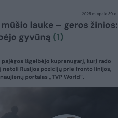
2025 m. spalio 30 d.
mūšio lauke – geros žinios:
elbėjo gyvūną
(1)
 pajėgos išgelbėjo kupranugarį, kurį rado
į netoli Rusijos pozicijų prie fronto linijos,
naujienų portalas „TVP World“.