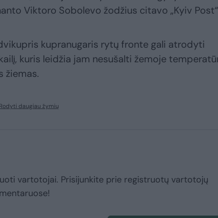
nanto Viktoro Sobolevo žodžius citavo „Kyiv Post“
 dvikupris kupranugaris rytų fronte gali atrodyti
 kailį, kuris leidžia jam nesušalti žemoje temperatū
os žiemas.
Rodyti daugiau žymių
uoti vartotojai. Prisijunkite prie registruotų vartotojų
omentaruose!