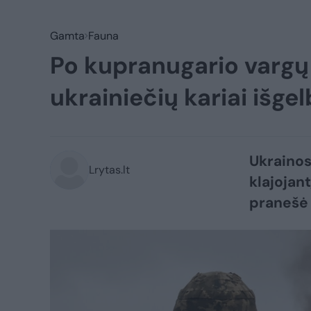
Gamta
Fauna
Po kupranugario vargų 
ukrainiečių kariai išg
Ukrainos
Lrytas.lt
klajojant
pranešė 