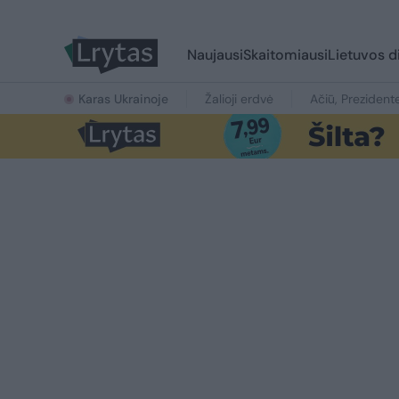
Naujausi
Skaitomiausi
Lietuvos d
Karas Ukrainoje
Žalioji erdvė
Ačiū, Prezident