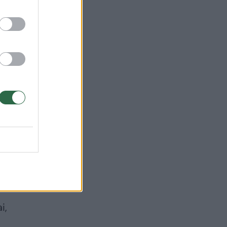
doti
i,