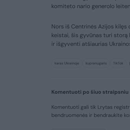
komiteto nario generolo leite
Nors iš Centrinės Azijos kilęs
keistai, šis gyvūnas turi storą
ir išgyventi atšiaurias Ukrain
karas Ukrainoje
kupranugaris
TikTok
Komentuoti po šiuo straipsniu
Komentuoti gali tik Lrytas registr
bendruomenės ir bendraukite k