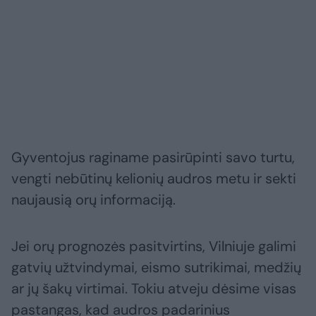
Gyventojus raginame pasirūpinti savo turtu,
vengti nebūtinų kelionių audros metu ir sekti
naujausią orų informaciją.
Jei orų prognozės pasitvirtins, Vilniuje galimi
gatvių užtvindymai, eismo sutrikimai, medžių
ar jų šakų virtimai. Tokiu atveju dėsime visas
pastangas, kad audros padarinius