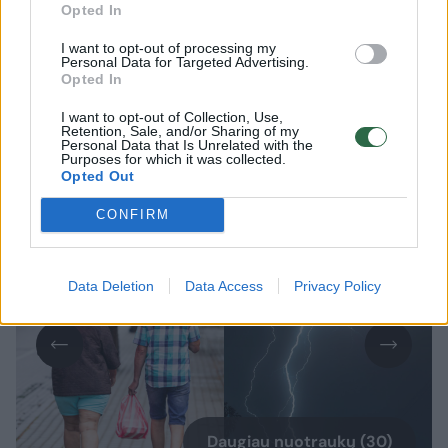
Opted In
I want to opt-out of processing my
Personal Data for Targeted Advertising.
Papildyta
Opted In
Ateinančią parą – audringi orai.
I want to opt-out of Collection, Use,
Retention, Sale, and/or Sharing of my
Ketvirtadienio naktį vietomis trumpas
Personal Data that Is Unrelated with the
Purposes for which it was collected.
lietus, perkūnija, praneša Meteo LT.
Opted Out
CONFIRM
Data Deletion
Data Access
Privacy Policy
Daugiau nuotraukų (30)