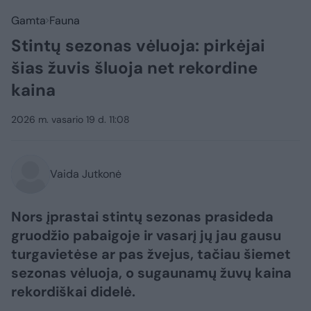
Gamta
Fauna
Stintų sezonas vėluoja: pirkėjai
šias žuvis šluoja net rekordine
kaina
2026 m. vasario 19 d. 11:08
Vaida Jutkonė
Nors įprastai stintų sezonas prasideda
gruodžio pabaigoje ir vasarį jų jau gausu
turgavietėse ar pas žvejus, tačiau šiemet
sezonas vėluoja, o sugaunamų žuvų kaina
rekordiškai didelė.