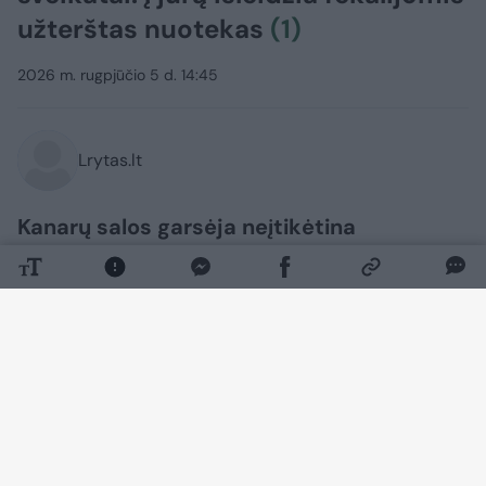
užterštas nuotekas
(1)
2026 m. rugpjūčio 5 d. 14:45
Lrytas.lt
Kanarų salos garsėja neįtikėtina
paplūdimių įvairove. Playa de Papagayo
Lanzarotėje garsėja stulbinančiai baltu
smėliu, o Tenerifės Playa de La Arena gali
pasigirti visiškai priešingu – sodriai juodu
vulkaniniu smėliu. Visgi ne viskas taip
gražu, kaip atrodo – kurorto
paplūdimiuose rasta teršalų, galinčių
sukelti viduriavimą, karščiavimą, vėmimą,