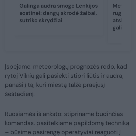
Galinga audra smogė Lenkijos
Meteorol
sostinei: dangų skrodė žaibai,
rugpjūči
sutriko skrydžiai
atskleidė
gali nust
Įspėjame: meteorologų prognozės rodo, kad
rytoj Vilnių gali pasiekti stipri liūtis ir audra,
panaši į tą, kuri miestą talžė praėjusį
šeštadienį.
Ruošiamės iš anksto: stipriname budinčias
komandas, pasitelkiame papildomą techniką
– būsime pasirengę operatyviai reaguoti į