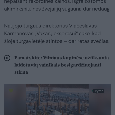
nepaisant rekordinės kainos, išgraibstomos
akimirksniu, nes žvejai jų sugauna dar nedaug.
Naujojo turgaus direktorius Viačeslavas
Karmanovas „Vakarų ekspresui“ sako, kad
šioje turgavietėje stintos – dar retas svečias.
Pamatykite: Vilniaus kapinėse užfiksuota
laidotuvių vainikais besigardžiuojanti
stirna