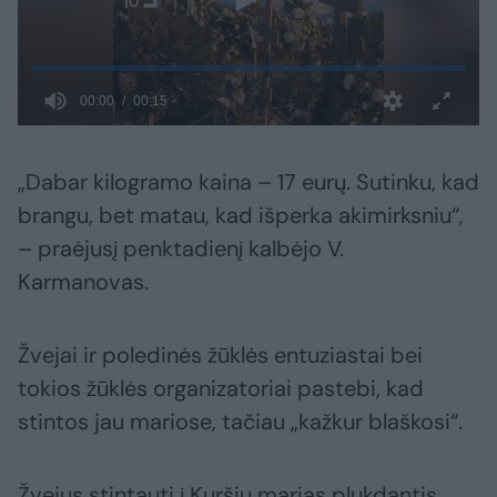
„Dabar kilogramo kaina – 17 eurų. Sutinku, kad
brangu, bet matau, kad išperka akimirksniu“,
– praėjusį penktadienį kalbėjo V.
Karmanovas.
Žvejai ir poledinės žūklės entuziastai bei
tokios žūklės organizatoriai pastebi, kad
stintos jau mariose, tačiau „kažkur blaškosi“.
Žvejus stintauti į Kuršių marias plukdantis