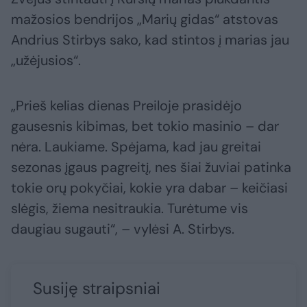
mažosios bendrijos „Marių gidas“ atstovas
Andrius Stirbys sako, kad stintos į marias jau
„užėjusios“.
„Prieš kelias dienas Preiloje prasidėjo
gausesnis kibimas, bet tokio masinio – dar
nėra. Laukiame. Spėjama, kad jau greitai
sezonas įgaus pagreitį, nes šiai žuviai patinka
tokie orų pokyčiai, kokie yra dabar – keičiasi
slėgis, žiema nesitraukia. Turėtume vis
daugiau sugauti“, – vylėsi A. Stirbys.
Susiję straipsniai