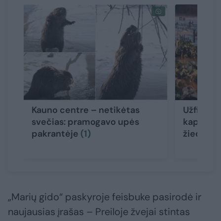
Kauno centre – netikėtas
Užfiksavo
svečias: pramogavo upės
kapinėse
pakrantėje
(1)
žiedus: k
„Marių gido“ paskyroje feisbuke pasirodė ir
naujausias įrašas – Preiloje žvejai stintas