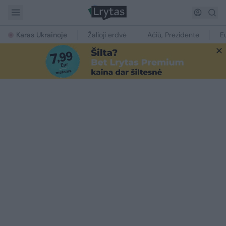
Karas Ukrainoje
Žalioji erdvė
Ačiū, Prezidente
E