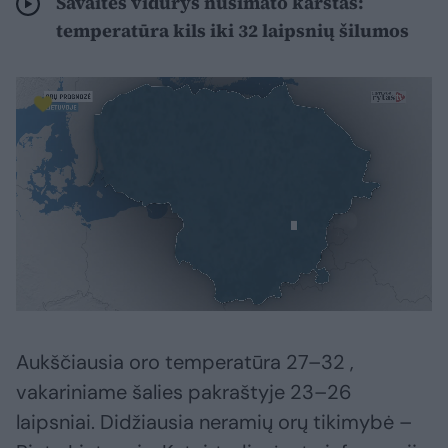
Savaitės vidurys nusimato karštas:
temperatūra kils iki 32 laipsnių šilumos
Aukščiausia oro temperatūra 27–32 ,
vakariniame šalies pakraštyje 23–26
laipsniai. Didžiausia neramių orų tikimybė –