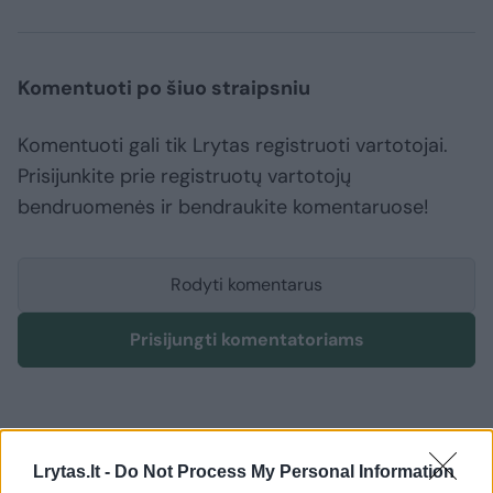
Komentuoti po šiuo straipsniu
Komentuoti gali tik Lrytas registruoti vartotojai.
Prisijunkite prie registruotų vartotojų
bendruomenės ir bendraukite komentaruose!
Rodyti komentarus
Prisijungti komentatoriams
Lrytas.lt -
Do Not Process My Personal Information