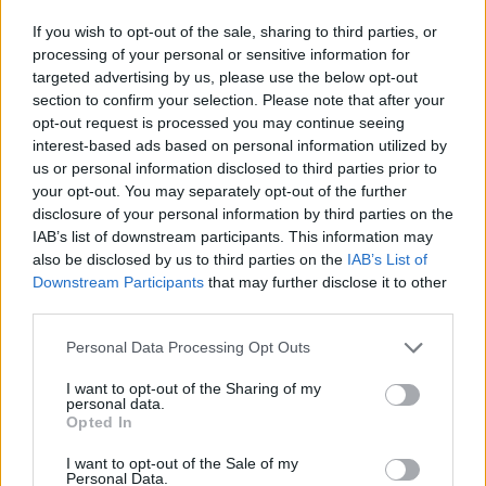
If you wish to opt-out of the sale, sharing to third parties, or
processing of your personal or sensitive information for
targeted advertising by us, please use the below opt-out
section to confirm your selection. Please note that after your
opt-out request is processed you may continue seeing
interest-based ads based on personal information utilized by
us or personal information disclosed to third parties prior to
your opt-out. You may separately opt-out of the further
disclosure of your personal information by third parties on the
Gamta
Orai
IAB’s list of downstream participants. This information may
also be disclosed by us to third parties on the
IAB’s List of
Naujausia prognozė: daliai Lietuvos
Downstream Participants
that may further disclose it to other
– svarbus sinoptikų įspėjimas
third parties.
(3)
Personal Data Processing Opt Outs
Tarnybos ruošiasi iš anksto
I want to opt-out of the Sharing of my
2026 m. rugpjūčio 5 d. 16:30
personal data.
Opted In
I want to opt-out of the Sale of my
Meteo.lt
Personal Data.