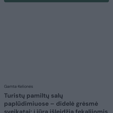
Gamta
Kelionės
Turistų pamiltų salų
paplūdimiuose – didelė grėsmė
sveikatai: į jūrą išleidžia fekalijomis