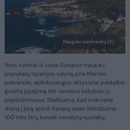
Daugiau nuotraukų (3)
Nors turistai iš visos Europos traukia į
populiarų Ispanijos salyną prie Maroko
pakrantės, aplinkosaugos aktyvistai paskelbė
griežtą įspėjimą dėl vandens kokybės jo
paplūdimiuose. Skelbiama, kad kiekvieną
dieną į jūrą aplink Kanarų salas išleidžiama
100 mln. litrų beveik nevalytų nuotekų.