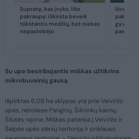
Supratę, kas įvyko, liko
Išvydę, 
pakraupę: iškirsta beveik
pakrante
tūkstantis medžių, bet niekas
gyventoja
nepastebėjo
pasiryžę 
Su upe besiribojantis miškas užtikrins
mikrobuveinių gausą
Išpirktas 6,08 ha sklypas yra prie Veiviržo
upės, netoliese Pangirių, Šilininkų kaimų
Šilutės rajone. Miškas patenka į Veiviržo ir
Šalpės upės slėnių teritoriją ir priklauso
saugomai teritorijai – Veiviržo ichtiologiniam