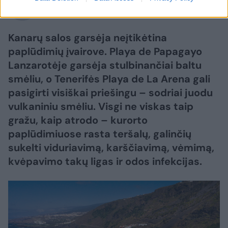
Lrytas.lt
Kanarų salos garsėja neįtikėtina
paplūdimių įvairove. Playa de Papagayo
Lanzarotėje garsėja stulbinančiai baltu
smėliu, o Tenerifės Playa de La Arena gali
pasigirti visiškai priešingu – sodriai juodu
vulkaniniu smėliu. Visgi ne viskas taip
gražu, kaip atrodo – kurorto
paplūdimiuose rasta teršalų, galinčių
sukelti viduriavimą, karščiavimą, vėmimą,
kvėpavimo takų ligas ir odos infekcijas.