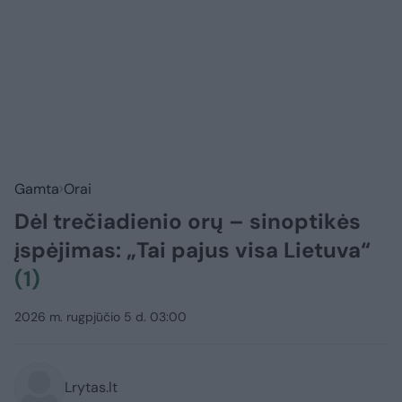
Gamta
Orai
Dėl trečiadienio orų – sinoptikės
įspėjimas: „Tai pajus visa Lietuva“
(1)
2026 m. rugpjūčio 5 d. 03:00
Lrytas.lt