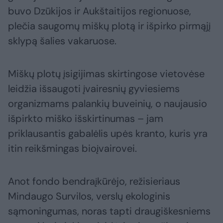
buvo Dzūkijos ir Aukštaitijos regionuose,
plečia saugomų miškų plotą ir išpirko pirmąjį
sklypą šalies vakaruose.
Miškų plotų įsigijimas skirtingose vietovėse
leidžia išsaugoti įvairesnių gyviesiems
organizmams palankių buveinių, o naujausio
išpirkto miško išskirtinumas – jam
priklausantis gabalėlis upės kranto, kuris yra
itin reikšmingas bioįvairovei.
Anot fondo bendraįkūrėjo, režisieriaus
Mindaugo Survilos, verslų ekologinis
sąmoningumas, noras tapti draugiškesniems