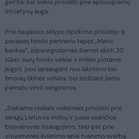
gamtai bei siekis prisidėti prie apčiuopiamų
iniciatyvų auga.
Prie naujausio sklypo išpirkimo prisidėjo šį
pavasarį fondo partneriu tapęs „Mano
bankas“, įsipareigodamas šiemet skirti 20
tūkst. eurų fondo veiklai ir miško plotams
įsigyti, juos apsaugant nuo iškirtimo bei
žmonių ūkinės veiklos, bei leidžiant jiems
pamažu virsti sengirėmis.
„Siekiame realiais veiksmais prisidėti prie
senųjų Lietuvos miškų ir juose esančios
bioįvairovės išsaugojimo, taip pat prie
visuomenės švietimo apie tvarumo svarbą.