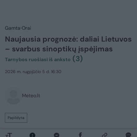
Gamta
Orai
Naujausia prognozė: daliai Lietuvos
– svarbus sinoptikų įspėjimas
(3)
Tarnybos ruošiasi iš anksto
2026 m. rugpjūčio 5 d. 16:30
Meteo.lt
Papildyta
Ateinančią parą – audringi orai.