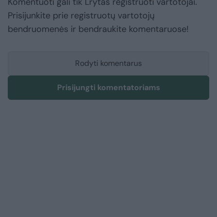
Komentuoti gali tik Lrytas registruoti vartotojai.
Prisijunkite prie registruotų vartotojų
bendruomenės ir bendraukite komentaruose!
Rodyti komentarus
Prisijungti komentatoriams