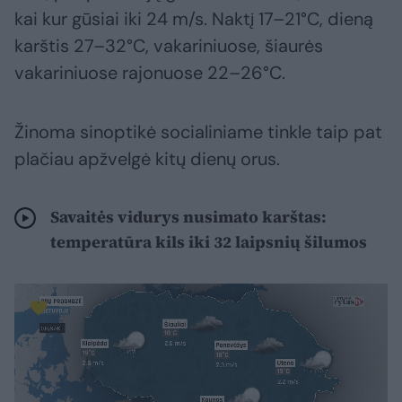
kai kur gūsiai iki 24 m/s. Naktį 17–21°C, dieną
karštis 27–32°C, vakariniuose, šiaurės
vakariniuose rajonuose 22–26°C.
Žinoma sinoptikė socialiniame tinkle taip pat
plačiau apžvelgė kitų dienų orus.
Savaitės vidurys nusimato karštas:
temperatūra kils iki 32 laipsnių šilumos