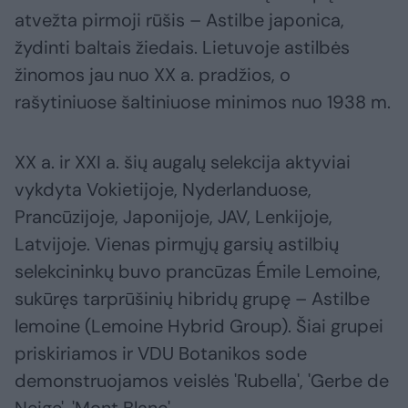
atvežta pirmoji rūšis – Astilbe japonica,
žydinti baltais žiedais. Lietuvoje astilbės
žinomos jau nuo XX a. pradžios, o
rašytiniuose šaltiniuose minimos nuo 1938 m.
XX a. ir XXI a. šių augalų selekcija aktyviai
vykdyta Vokietijoje, Nyderlanduose,
Prancūzijoje, Japonijoje, JAV, Lenkijoje,
Latvijoje. Vienas pirmųjų garsių astilbių
selekcininkų buvo prancūzas Émile Lemoine,
sukūręs tarprūšinių hibridų grupę – Astilbe
lemoine (Lemoine Hybrid Group). Šiai grupei
priskiriamos ir VDU Botanikos sode
demonstruojamos veislės 'Rubella', 'Gerbe de