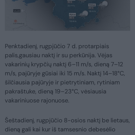
Penktadienį, rugpjūčio 7 d. protarpiais
palis,gausiau naktį ir su perkūnija. Vėjas
vakarinių krypčių naktį 6–11 m/s, dieną 7–12
m/s, pajūryje gūsiai iki 15 m/s. Naktį 14–18°C,
šilčiausia pajūryje ir pietrytiniam, rytiniam
pakraštuke, dieną 19–23°C, vėsiausia
vakariniuose rajonuose.
Šeštadienį, rugpjūčio 8-osios naktį be lietaus,
dieną gali kai kur iš tamsesnio debesėlio