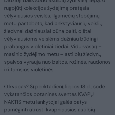
Didžioji dalis sodo astilbių žydi visą liepą, o
rugpjūtį kolekcijos žydėjimą pratęsia
vėlyviausios veislės. Ilgamečių stebėjimų
metu pastebėta, kad ankstyviausių veislių
žiedynai dažniausiai būna balti, o štai
vėlyviausioms veislėms dažniau būdingi
prabangūs violetiniai žiedai. Vidurvasarį –
masinio žydėjimo metu – astilbių žiedynų
spalvos vyrauja nuo baltos, rožinės, raudonos
iki tamsios violetinės.
O kvapas? Šį penktadienį, liepos 18 d., sode
vykstančios botaninės šventės KVAPŲ
NAKTIS metu lankytojai galės patys
pamėginti atrasti kvapniausias astilbių