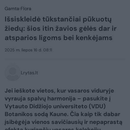
Gamta
Flora
Išsiskleidė tūkstančiai pūkuotų
žiedų: šios itin žavios gėlės dar ir
atsparios ligoms bei kenkėjams
2025 m. liepos 16 d. 08:11
Lrytas.lt
Jei ieškote vietos, kur vasaros viduryje
vyrauja spalvų harmonija – pasukite į
Vytauto Didžiojo universiteto (VDU)
Botanikos sodą Kaune. Čia kaip tik dabar
įsibėgėja vienos savičiausių ir nepaprastą
efektą kuriančių vasaros kolekcijų