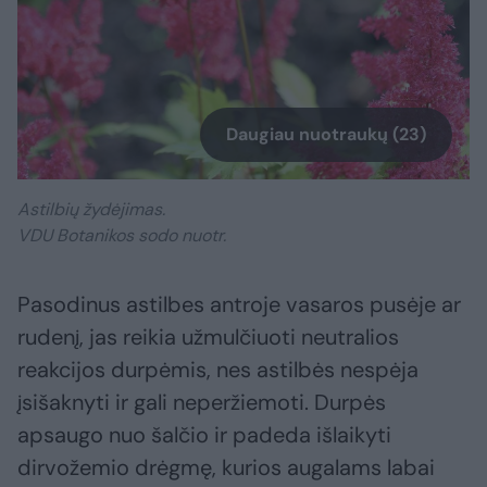
Daugiau nuotraukų (23)
Astilbių žydėjimas.
VDU Botanikos sodo nuotr.
Pasodinus astilbes antroje vasaros pusėje ar
rudenį, jas reikia užmulčiuoti neutralios
reakcijos durpėmis, nes astilbės nespėja
įsišaknyti ir gali neperžiemoti. Durpės
apsaugo nuo šalčio ir padeda išlaikyti
dirvožemio drėgmę, kurios augalams labai