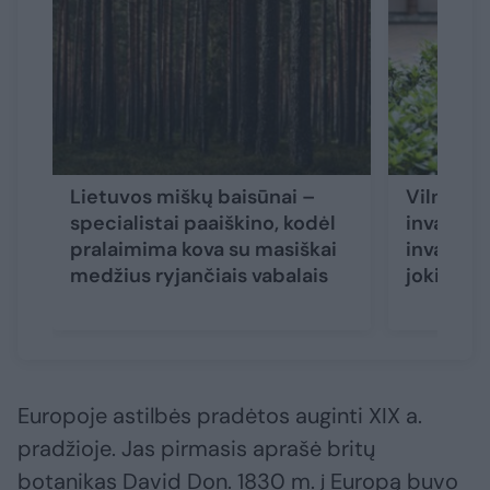
Lietuvos miškų baisūnai –
Vilnieči
specialistai paaiškino, kodėl
invazinia
pralaimima kova su masiškai
invazinia
medžius ryjančiais vabalais
jokio pas
Europoje astilbės pradėtos auginti XIX a.
pradžioje. Jas pirmasis aprašė britų
botanikas David Don. 1830 m. į Europą buvo