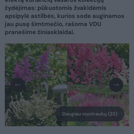
žydėjimas: pūkuotomis žvakidėmis
apsipylė astilbės, kurios sode auginamos
jau pusę šimtmečio, rašoma VDU
pranešime žiniasklaidai.
Daugiau nuotraukų (23)