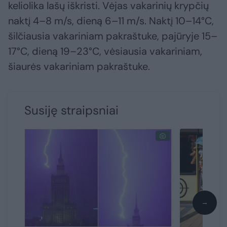
keliolika lašų iškristi. Vėjas vakarinių krypčių
naktį 4–8 m/s, dieną 6–11 m/s. Naktį 10–14°C,
šilčiausia vakariniam pakraštuke, pajūryje 15–
17°C, dieną 19–23°C, vėsiausia vakariniam,
šiaurės vakariniam pakraštuke.
Susiję straipsniai
→