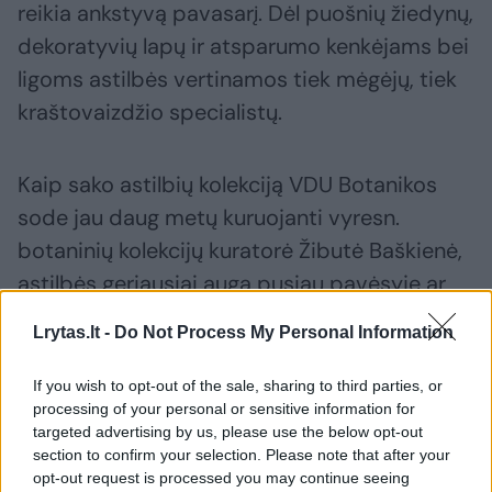
reikia ankstyvą pavasarį. Dėl puošnių žiedynų,
dekoratyvių lapų ir atsparumo kenkėjams bei
ligoms astilbės vertinamos tiek mėgėjų, tiek
kraštovaizdžio specialistų.
Kaip sako astilbių kolekciją VDU Botanikos
sode jau daug metų kuruojanti vyresn.
botaninių kolekcijų kuratorė Žibutė Baškienė,
astilbės geriausiai auga pusiau pavėsyje ar
pavėsyje, derlingame, humusingame, drėgmę
Lrytas.lt -
Do Not Process My Personal Information
sulaikančiame dirvožemyje: „Drėgmė –
vienas iš svarbiausių veiksnių jų sėkmingam
If you wish to opt-out of the sale, sharing to third parties, or
processing of your personal or sensitive information for
augimui ir žydėjimui. Pasodintos saulėtoje,
targeted advertising by us, please use the below opt-out
sausoje vietoje, astilbės skursta, jų lapai
section to confirm your selection. Please note that after your
apdega, žiedynai menkesni. Dėl šios
opt-out request is processed you may continue seeing