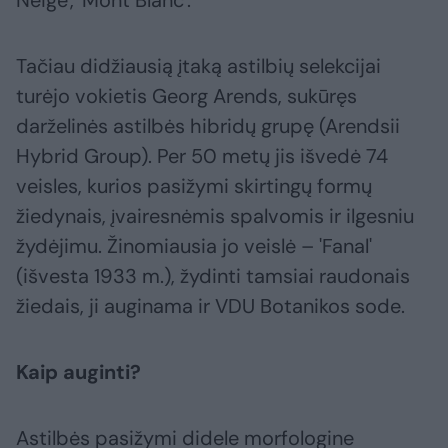
Neige', 'Mont Blanc'.
Tačiau didžiausią įtaką astilbių selekcijai
turėjo vokietis Georg Arends, sukūręs
darželinės astilbės hibridų grupę (Arendsii
Hybrid Group). Per 50 metų jis išvedė 74
veisles, kurios pasižymi skirtingų formų
žiedynais, įvairesnėmis spalvomis ir ilgesniu
žydėjimu. Žinomiausia jo veislė – 'Fanal'
(išvesta 1933 m.), žydinti tamsiai raudonais
žiedais, ji auginama ir VDU Botanikos sode.
Kaip auginti?
Astilbės pasižymi didele morfologine