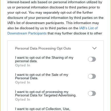
interest-based ads based on personal information utilized by
priežasties astilbės laikomos tipiškais
us or personal information disclosed to third parties prior to
ūksminių gėlynų augalais“.
your opt-out. You may separately opt-out of the further
disclosure of your personal information by third parties on the
IAB’s list of downstream participants. This information may
Kviečia atrasti retas latviškas, lenkiškas
also be disclosed by us to third parties on the
IAB’s List of
Downstream Participants
that may further disclose it to other
veisles
third parties.
Personal Data Processing Opt Outs
Šiuo metu VDU Botanikos sodo astilbių
I want to opt-out of the Sharing of my
kolekcijoje auginamos 285 dekoratyvios
personal data.
Opted In
veislės ir 8 laukinės rūšys. Šios astilbės
įsigytos iš Lietuvos, Latvijos, Estijos, Lenkijos,
I want to opt-out of the Sale of my
Personal Data.
Vokietijos, Nyderlandų bei kitų šalių
Opted In
selekcininkų, botanikos sodų, medelynų.
I want to opt-out of processing my
Personal Data for Targeted Advertising.
Kasmet kolekcija papildoma naujais augalais.
Opted In
I want to opt-out of Collection, Use,