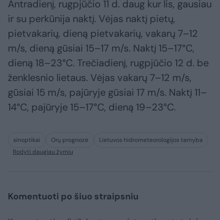
Antradienį, rugpjūčio 11 d. daug kur lis, gausiau
ir su perkūnija naktį. Vėjas naktį pietų,
pietvakarių, dieną pietvakarių, vakarų 7–12
m/s, dieną gūsiai 15–17 m/s. Naktį 15–17°C,
dieną 18–23°C. Trečiadienį, rugpjūčio 12 d. be
ženklesnio lietaus. Vėjas vakarų 7–12 m/s,
gūsiai 15 m/s, pajūryje gūsiai 17 m/s. Naktį 11–
14°C, pajūryje 15–17°C, dieną 19–23°C.
sinoptikai
Orų prognozė
Lietuvos hidrometeorologijos tarnyba
Rodyti daugiau žymių
Komentuoti po šiuo straipsniu