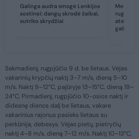
Galinga audra smogė Lenkijos
Meteorol
sostinei: dangų skrodė žaibai,
rugpjūči
sutriko skrydžiai
atskleidė
gali nust
Sekmadienį, rugpjūčio 9 d. be lietaus. Vėjas
vakarinių krypčių naktį 3–7 m/s, dieną 5–10
m/s. Naktį 9–12°C, pajūryje 13–15°C, dieną 19–
24°C. Pirmadienį, rugpjūčio 10-osios naktį ir
didesnę dienos dalį be lietaus, vakare
vakarinius rajonus pasieks lietaus su
perkūnija, debesys. Vėjas pietų, pietryčių
naktį 4–8 m/s, dieną 7–12 m/s. Naktį 10–13°C,