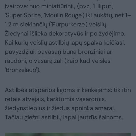
įvairove: nuo miniatiūrinių (pvz., 'Liliput',
'Super Sprite', 'Moulin Rouge') iki aukštų, net 1–
1,2 m siekiančių ('Purpurkerze') veislių.
Žiedynai išlieka dekoratyvūs ir po žydėjimo.
Kai kurių veislių astilbių lapų spalva keičiasi,
pavyzdžiui, pavasarį būna bronziniai ar
raudoni, o vasarą žali (kaip kad veislės
'Bronzelaub').
Astilbės atsparios ligoms ir kenkėjams: tik itin
retais atvejais, karštomis vasaromis,
žiedynstiebius ir žiedus apninka amarai.
Tačiau gležni astilbių lapai jautrūs šalnoms.