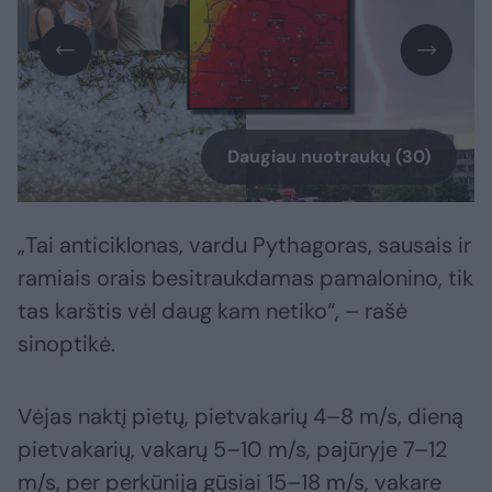
Daugiau nuotraukų (30)
„Tai anticiklonas, vardu Pythagoras, sausais ir
ramiais orais besitraukdamas pamalonino, tik
tas karštis vėl daug kam netiko“, – rašė
sinoptikė.
Vėjas naktį pietų, pietvakarių 4–8 m/s, dieną
pietvakarių, vakarų 5–10 m/s, pajūryje 7–12
m/s, per perkūniją gūsiai 15–18 m/s, vakare