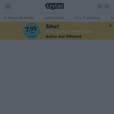
Karas Ukrainoje
Žalioji erdvė
Ačiū, Prezidente
E