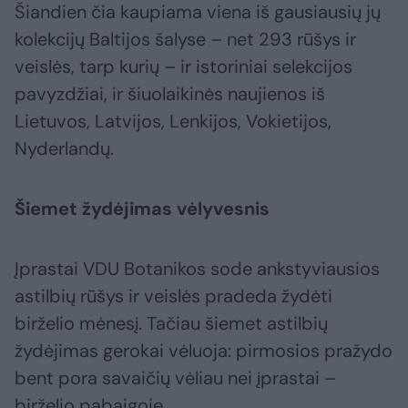
Šiandien čia kaupiama viena iš gausiausių jų
kolekcijų Baltijos šalyse – net 293 rūšys ir
veislės, tarp kurių – ir istoriniai selekcijos
pavyzdžiai, ir šiuolaikinės naujienos iš
Lietuvos, Latvijos, Lenkijos, Vokietijos,
Nyderlandų.
Šiemet žydėjimas vėlyvesnis
Įprastai VDU Botanikos sode ankstyviausios
astilbių rūšys ir veislės pradeda žydėti
birželio mėnesį. Tačiau šiemet astilbių
žydėjimas gerokai vėluoja: pirmosios pražydo
bent pora savaičių vėliau nei įprastai –
birželio pabaigoje.