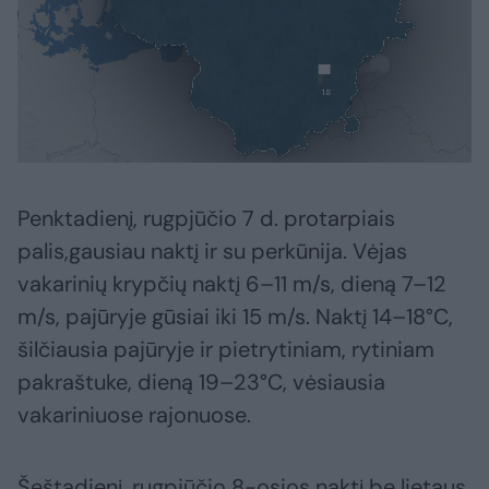
Penktadienį, rugpjūčio 7 d. protarpiais
palis,gausiau naktį ir su perkūnija. Vėjas
vakarinių krypčių naktį 6–11 m/s, dieną 7–12
m/s, pajūryje gūsiai iki 15 m/s. Naktį 14–18°C,
šilčiausia pajūryje ir pietrytiniam, rytiniam
pakraštuke, dieną 19–23°C, vėsiausia
vakariniuose rajonuose.
Šeštadienį, rugpjūčio 8-osios naktį be lietaus,