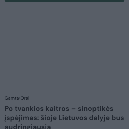
Gamta
Orai
Po tvankios kaitros – sinoptikės
įspėjimas: šioje Lietuvos dalyje bus
audringiausia