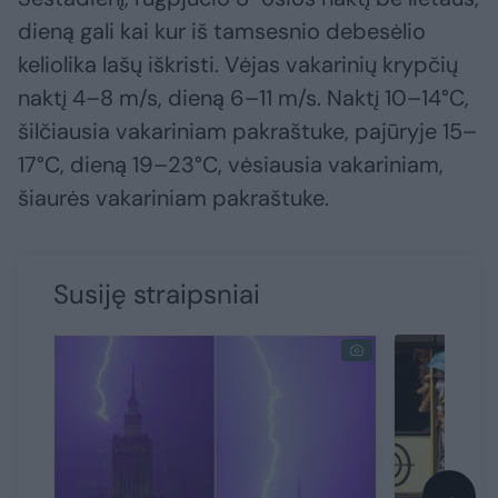
dieną gali kai kur iš tamsesnio debesėlio
keliolika lašų iškristi. Vėjas vakarinių krypčių
naktį 4–8 m/s, dieną 6–11 m/s. Naktį 10–14°C,
šilčiausia vakariniam pakraštuke, pajūryje 15–
17°C, dieną 19–23°C, vėsiausia vakariniam,
šiaurės vakariniam pakraštuke.
Susiję straipsniai
→