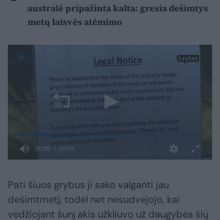
australė pripažinta kalta: gresia dešimtys
metų laisvės atėmimo
Pati šiuos grybus ji sako valganti jau
dešimtmetį, todėl net nesudvejojo, kai
vedžiojant šunį akis užkliuvo už daugybės šių