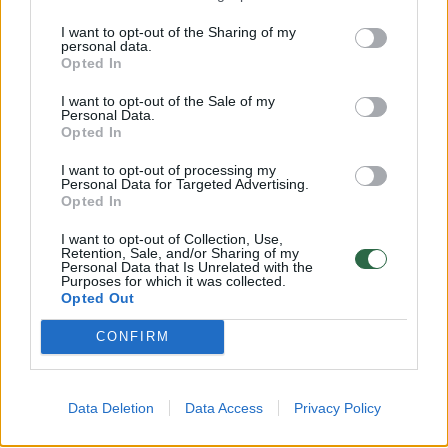
sakė gamtininkas.
I want to opt-out of the Sharing of my
personal data.
Opted In
Visgi jei dvejojate, A.Gaidamavičius
I want to opt-out of the Sale of my
rekomenduoja grybus palikti miške.
Personal Data.
Opted In
I want to opt-out of processing my
„Jeigu internete pamatai nuotraukas ir tik
Personal Data for Targeted Advertising.
Opted In
ieškai panašių, tai – pirmas apsinuodijimo
būdas. Per vieną iš mano žygių Santaros
I want to opt-out of Collection, Use,
Retention, Sale, and/or Sharing of my
klinikų gydytoja pasakojo, kai žmogus,
Personal Data that Is Unrelated with the
Purposes for which it was collected.
prisižiūrėjęs feisbuke, nusprendė pasirinkti
Opted Out
meškinių česnakų.
CONFIRM
Nuėjęs į mišką prisiskyrė pakalnučių lapų. Jie
Data Deletion
Data Access
Privacy Policy
panašūs, bet mirtinai nuodingi, turi širdį