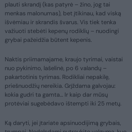
plauti skrandį (kas patyrė – žino, jog tai
menkas malonumas), bet įtikinau, kad viską
išvėmiau ir skrandis švarus. Vis tiek tenka
važiuoti stebėti kepenų rodiklių – nuodingi
grybai pažeidžia būtent kepenis.
Naktis priimamajame, kraujo tyrimai, vaistai
nuo pykinimo, lašelinė, po 6 valandų –
pakartotinis tyrimas. Rodikliai nepakilę,
priešnuodžių nereikia. Grįždama galvojau:
kokia gudri ta gamta… Ir kaip dar mūsų
protėviai sugebėdavo ištempti iki 25 metų.
Ką daryti, jei įtariate apsinuodijimą grybais,
trumpai. Nedelsdami nutraukite valgymą, kuo