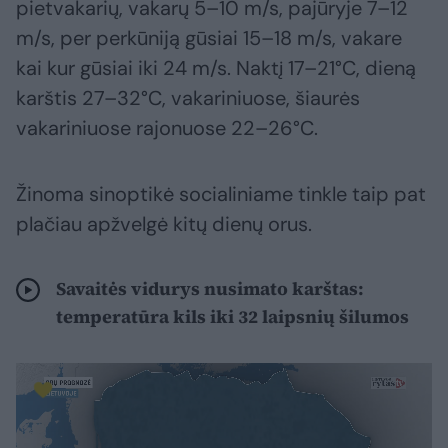
pietvakarių, vakarų 5–10 m/s, pajūryje 7–12
m/s, per perkūniją gūsiai 15–18 m/s, vakare
kai kur gūsiai iki 24 m/s. Naktį 17–21°C, dieną
karštis 27–32°C, vakariniuose, šiaurės
vakariniuose rajonuose 22–26°C.
Žinoma sinoptikė socialiniame tinkle taip pat
plačiau apžvelgė kitų dienų orus.
Savaitės vidurys nusimato karštas:
temperatūra kils iki 32 laipsnių šilumos