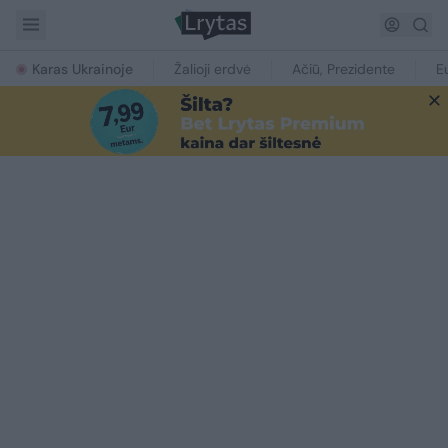
Karas Ukrainoje
Žalioji erdvė
Ačiū, Prezidente
E