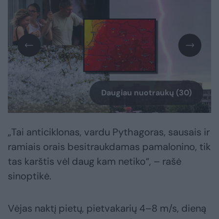
Daugiau nuotraukų (30)
„Tai anticiklonas, vardu Pythagoras, sausais ir
ramiais orais besitraukdamas pamalonino, tik
tas karštis vėl daug kam netiko“, – rašė
sinoptikė.
Vėjas naktį pietų, pietvakarių 4–8 m/s, dieną