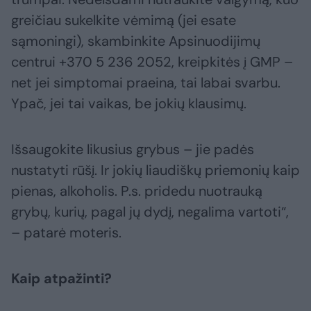
greičiau sukelkite vėmimą (jei esate
sąmoningi), skambinkite Apsinuodijimų
centrui +370 5 236 2052, kreipkitės į GMP –
net jei simptomai praeina, tai labai svarbu.
Ypač, jei tai vaikas, be jokių klausimų.
Išsaugokite likusius grybus – jie padės
nustatyti rūšį. Ir jokių liaudiškų priemonių kaip
pienas, alkoholis. P.s. pridedu nuotrauką
grybų, kurių, pagal jų dydį, negalima vartoti“,
– patarė moteris.
Kaip atpažinti?