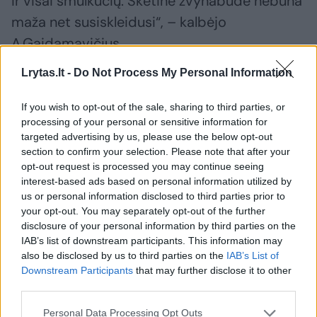
ir visai smulkučių. Skėtinė žvynabudė nebūna
maža net susiskleidusi“, – kalbėjo
A.Gaidamavičius.
Lrytas.lt -
Do Not Process My Personal Information
O vertinamas šis grybas, pridūrė
If you wish to opt-out of the sale, sharing to third parties, or
A.Gaidamavičius, dėl specifinio skonio ir
processing of your personal or sensitive information for
paruošimo būdo – voliojamas miltuose,
targeted advertising by us, please use the below opt-out
kiaušiniuose, džiuvesėliuose bei kepamas
section to confirm your selection. Please note that after your
opt-out request is processed you may continue seeing
aliejuje.
interest-based ads based on personal information utilized by
us or personal information disclosed to third parties prior to
your opt-out. You may separately opt-out of the further
„Kai grybas tampa plokščias, patogu jį volioti
disclosure of your personal information by third parties on the
ir kepti, tai net ir žinant, kad tai skėtinė
IAB’s list of downstream participants. This information may
also be disclosed by us to third parties on the
IAB’s List of
žvynabudė, geriau palaukti, kol išsiskleis.
Downstream Participants
that may further disclose it to other
Kepurėlė būna gerokai didesnė nei 15 cm,
third parties.
tada jau ir garantija, kad tikrai skėtinė“, –
Personal Data Processing Opt Outs