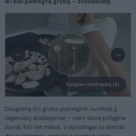
iki šiol pamėgtą grybą – žvynabudę.
Daugiau nuotraukų (4)
Daugumą šio grybo pamėginti suvilioja jį
ragavusių atsiliepimai – vieni skonį prilygina
žuviai, kiti net mėsai, o įspūdingai jis atrodo