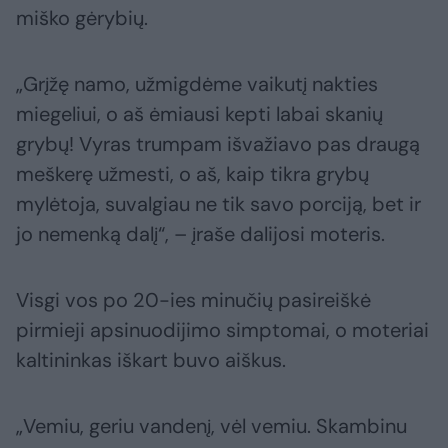
miško gėrybių.
„Grįžę namo, užmigdėme vaikutį nakties
miegeliui, o aš ėmiausi kepti labai skanių
grybų! Vyras trumpam išvažiavo pas draugą
meškerę užmesti, o aš, kaip tikra grybų
mylėtoja, suvalgiau ne tik savo porciją, bet ir
jo nemenką dalį“, – įraše dalijosi moteris.
Visgi vos po 20-ies minučių pasireiškė
pirmieji apsinuodijimo simptomai, o moteriai
kaltininkas iškart buvo aiškus.
„Vemiu, geriu vandenį, vėl vemiu. Skambinu