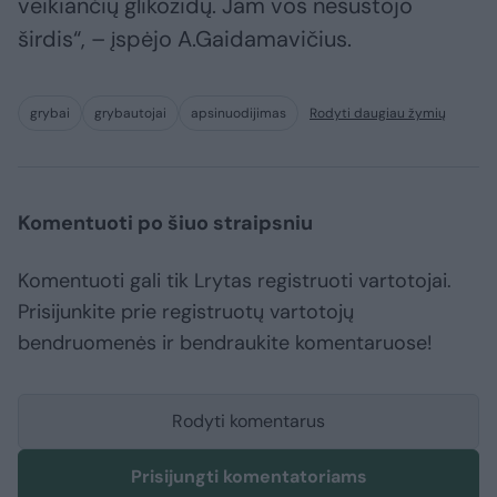
veikiančių glikozidų. Jam vos nesustojo
širdis“, – įspėjo A.Gaidamavičius.
grybai
grybautojai
apsinuodijimas
Rodyti daugiau žymių
Komentuoti po šiuo straipsniu
Komentuoti gali tik Lrytas registruoti vartotojai.
Prisijunkite prie registruotų vartotojų
bendruomenės ir bendraukite komentaruose!
Rodyti komentarus
Prisijungti komentatoriams