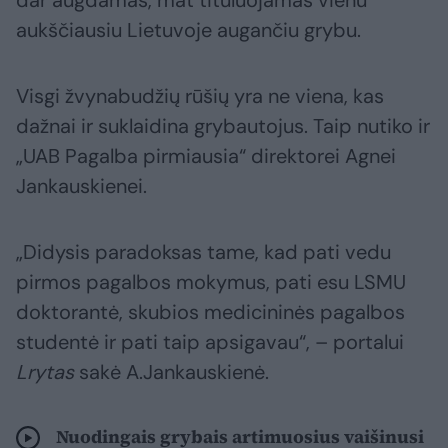
dar augdamas, mat tituluojamas vienu
aukščiausiu Lietuvoje augančiu grybu.
Visgi žvynabudžių rūšių yra ne viena, kas
dažnai ir suklaidina grybautojus. Taip nutiko ir
„UAB Pagalba pirmiausia“ direktorei Agnei
Jankauskienei.
„Didysis paradoksas tame, kad pati vedu
pirmos pagalbos mokymus, pati esu LSMU
doktorantė, skubios medicininės pagalbos
studentė ir pati taip apsigavau“, – portalui
Lrytas
sakė A.Jankauskienė.
Nuodingais grybais artimuosius vaišinusi