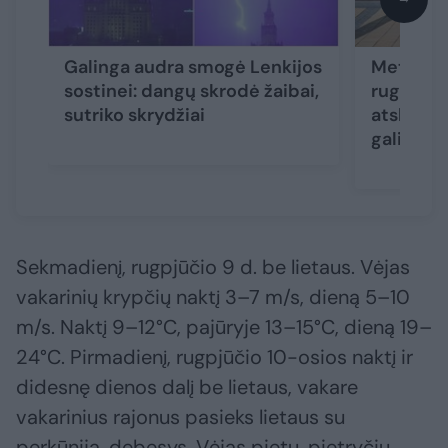
Galinga audra smogė Lenkijos
Meteorol
sostinei: dangų skrodė žaibai,
rugpjūči
sutriko skrydžiai
atskleidė
gali nust
Sekmadienį, rugpjūčio 9 d. be lietaus. Vėjas
vakarinių krypčių naktį 3–7 m/s, dieną 5–10
m/s. Naktį 9–12°C, pajūryje 13–15°C, dieną 19–
24°C. Pirmadienį, rugpjūčio 10-osios naktį ir
didesnę dienos dalį be lietaus, vakare
vakarinius rajonus pasieks lietaus su
perkūnija, debesys. Vėjas pietų, pietryčių