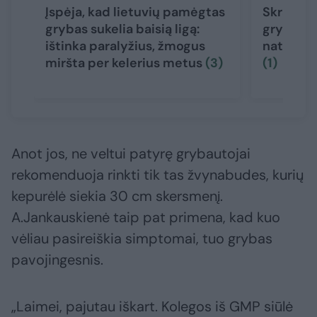
Įspėja, kad lietuvių pamėgtas
Skrandis 
grybas sukelia baisią ligą:
grybus? 
ištinka paralyžius, žmogus
natūralia
miršta per kelerius metus
(3)
(1)
Anot jos, ne veltui patyrę grybautojai
rekomenduoja rinkti tik tas žvynabudes, kurių
kepurėlė siekia 30 cm skersmenį.
A.Jankauskienė taip pat primena, kad kuo
vėliau pasireiškia simptomai, tuo grybas
pavojingesnis.
„Laimei, pajutau iškart. Kolegos iš GMP siūlė