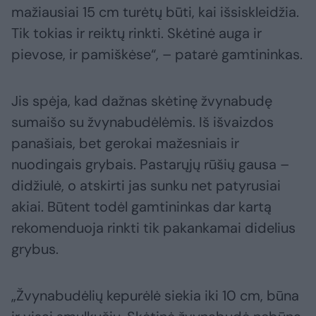
mažiausiai 15 cm turėtų būti, kai išsiskleidžia.
Tik tokias ir reiktų rinkti. Skėtinė auga ir
pievose, ir pamiškėse“, – patarė gamtininkas.
Jis spėja, kad dažnas skėtinę žvynabudę
sumaišo su žvynabudėlėmis. Iš išvaizdos
panašiais, bet gerokai mažesniais ir
nuodingais grybais. Pastarųjų rūšių gausa –
didžiulė, o atskirti jas sunku net patyrusiai
akiai. Būtent todėl gamtininkas dar kartą
rekomenduoja rinkti tik pakankamai didelius
grybus.
„Žvynabudėlių kepurėlė siekia iki 10 cm, būna