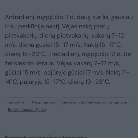
Antradienį, rugpjūčio 11 d. daug kur lis, gausiau
ir su perkūnija naktį. Vėjas naktį pietų,
pietvakarių, dieną pietvakarių, vakarų 7–12
m/s, dieną gūsiai 15–17 m/s. Naktį 15–17°C,
dieną 18–23°C. Trečiadienį, rugpjūčio 12 d. be
ženklesnio lietaus. Vėjas vakarų 7–12 m/s,
gūsiai 15 m/s, pajūryje gūsiai 17 m/s. Naktį 11–
14°C, pajūryje 15–17°C, dieną 19–23°C.
sinoptikai
Orų prognozė
Lietuvos hidrometeorologijos tarnyba
Rodyti daugiau žymių
Komentuoti po šiuo straipsniu