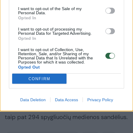
I want to opt-out of the Sale of my
Personal Data.
Opted In
I want to opt-out of processing my
Personal Data for Targeted Advertising.
Opted In
Kazlų Rūdoje skelbiama
Pasitikri
stichinė nelaimė: miškus
paskelbė
I want to opt-out of Collection, Use,
masiškai apniko pavojingas
kenkėjų 
Retention, Sale, and/or Sharing of my
Personal Data that Is Unrelated with the
kenkėjas
(2)
miškuos
Purposes for which it was collected.
Opted Out
CONFIRM
Patikrinimų metu aplinkosaugininkai iš viso
Data Deletion
Data Access
Privacy Policy
apžiūrėjo 790 privačių ir valstybinių sklypų,
taip pat 294 spygliuočių medienos sandėlius.