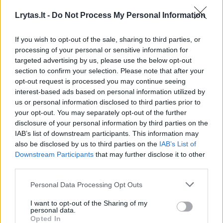
tipografo populiacijos sumažėjimui
Lrytas.lt -
Do Not Process My Personal Information
daugiausia įtakos turėjo vėsūs ir lietingi
If you wish to opt-out of the sale, sharing to third parties, or
pavasario bei vasaros orai, kurie sulėtino
processing of your personal or sensitive information for
kinivarpų vystymąsi ir trukdė vabzdžiams
targeted advertising by us, please use the below opt-out
section to confirm your selection. Please note that after your
skraidyti.
opt-out request is processed you may continue seeing
interest-based ads based on personal information utilized by
us or personal information disclosed to third parties prior to
Miškai buvo tikrinami nuo šių metų balandžio
your opt-out. You may separately opt-out of the further
7 iki rugsėjo 30 dienos.
disclosure of your personal information by third parties on the
IAB’s list of downstream participants. This information may
also be disclosed by us to third parties on the
IAB’s List of
Downstream Participants
that may further disclose it to other
Susiję straipsniai
third parties.
Personal Data Processing Opt Outs
I want to opt-out of the Sharing of my
personal data.
Opted In