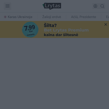
Karas Ukrainoje
Žalioji erdvė
Ačiū, Prezidente
E