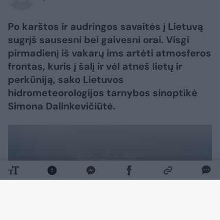
Po karštos ir audringos savaitės į Lietuvą
sugrįš sausesni bei gaivesni orai. Visgi
pirmadienį iš vakarų ims artėti atmosferos
frontas, kuris į šalį ir vėl atneš lietų ir
perkūniją, sako Lietuvos
hidrometeorologijos tarnybos sinoptikė
Simona Dalinkevičiūtė.