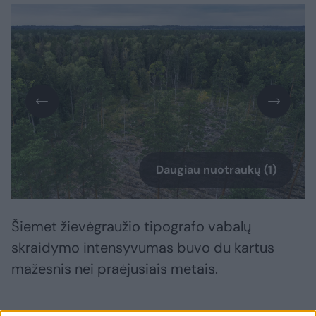
Daugiau nuotraukų (1)
Šiemet žievėgraužio tipografo vabalų
skraidymo intensyvumas buvo du kartus
mažesnis nei praėjusiais metais.
Departamento teigimu, žievėgraužio