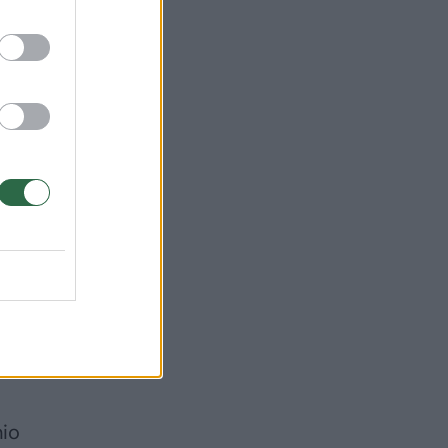
no
 vėl
nio