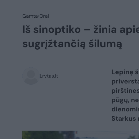
Gamta
Orai
Iš sinoptiko – žinia api
sugrįžtančią šilumą
​Lepinę š
Lrytas.lt
priversta
pirštine
pūgų, ne
dienomis
Starkus r