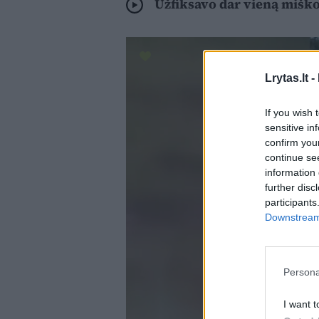
Užfiksavo dar vieną miško
Lrytas.lt -
If you wish 
sensitive in
confirm you
continue se
information 
further disc
participants
Downstream 
Persona
I want t