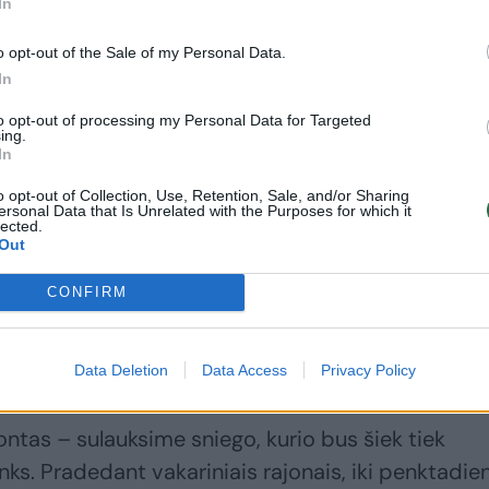
In
o opt-out of the Sale of my Personal Data.
In
e ir ketvirtadienio dieną. Lietuva atsidurs ciklo
dės, laukia gana žvarbi ir vėjuota diena – gūsiai
to opt-out of processing my Personal Data for Targeted
ing.
 iki kuklių 2–6 laipsnių šilumos.
In
o opt-out of Collection, Use, Retention, Sale, and/or Sharing
ersonal Data that Is Unrelated with the Purposes for which it
isti nedideli, trumpi krituliai. Daugiausia tai bus
lected.
Out
 krito ir prieš keletą parų“, – priminė P.Starkus.
CONFIRM
dienis, tačiau, vilties suteikia sinoptikas, tai jau
a, kuri pažers ir gausesnių snaigių.
Data Deletion
Data Access
Privacy Policy
ntas – sulauksime sniego, kurio bus šiek tiek
links. Pradedant vakariniais rajonais, iki penktadie