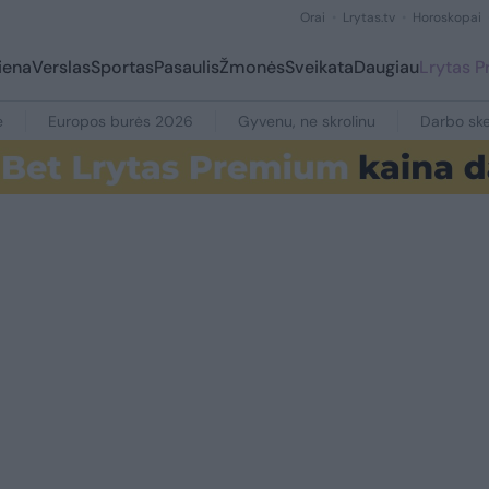
Orai
Lrytas.tv
Horoskopai
iena
Verslas
Sportas
Pasaulis
Žmonės
Sveikata
Daugiau
Lrytas 
e
Europos burės 2026
Gyvenu, ne skrolinu
Darbo ske