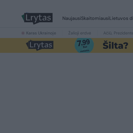
Naujausi
Skaitomiausi
Lietuvos d
Karas Ukrainoje
Žalioji erdvė
Ačiū, Prezident