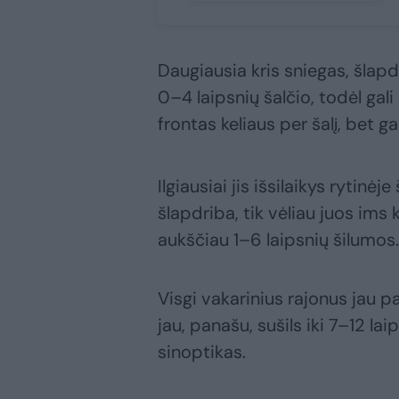
Daugiausia kris sniegas, šlap
0–4 laipsnių šalčio, todėl gali
frontas keliaus per šalį, bet ga
Ilgiausiai jis išsilaikys rytinėj
šlapdriba, tik vėliau juos ims 
aukščiau 1–6 laipsnių šilumos.
Visgi vakarinius rajonus jau 
jau, panašu, sušils iki 7–12 lai
sinoptikas.