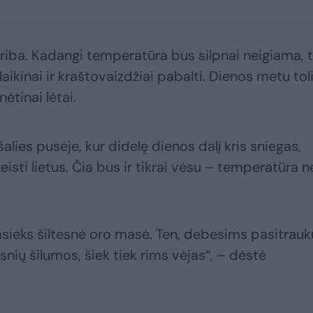
driba. Kadangi temperatūra bus silpnai neigiama, 
 laikinai ir kraštovaizdžiai pabalti. Dienos metu tol
nėtinai lėtai.
e šalies pusėje, kur didelę dienos dalį kris sniegas,
keisti lietus. Čia bus ir tikrai vėsu – temperatūra n
pasieks šiltesnė oro masė. Ten, debesims pasitrauk
psnių šilumos, šiek tiek rims vėjas“, – dėstė