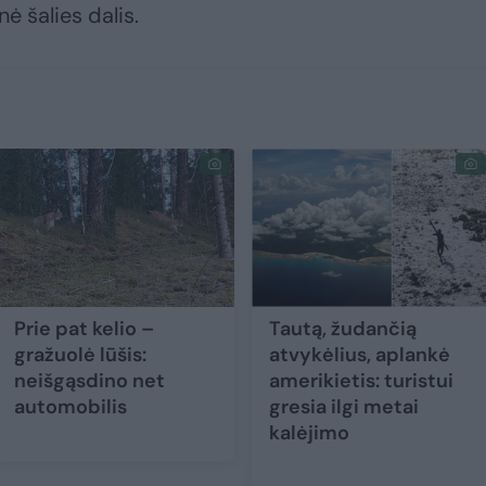
ė šalies dalis.
Prie pat kelio –
Tautą, žudančią
gražuolė lūšis:
atvykėlius, aplankė
neišgąsdino net
amerikietis: turistui
automobilis
gresia ilgi metai
kalėjimo