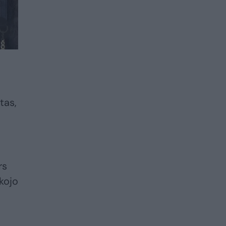
tas,
rs
akojo