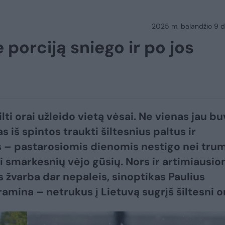
2025 m. balandžio 9 d.
e porciją sniego ir po jos
ilti orai užleido vietą vėsai. Ne vienas jau b
s iš spintos traukti šiltesnius paltus ir
s – pastarosiomis dienomis nestigo nei tru
i smarkesnių vėjo gūsių. Nors ir artimiausio
 žvarba dar nepaleis, sinoptikas Paulius
amina – netrukus į Lietuvą sugrįš šiltesni or