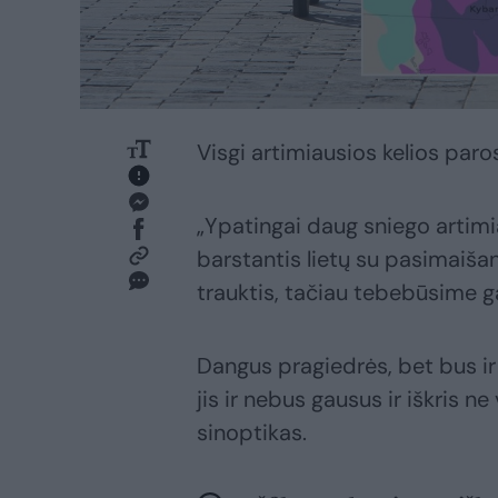
Visgi artimiausios kelios par
„Ypatingai daug sniego artimi
barstantis lietų su pasimaišan
trauktis, tačiau tebebūsime g
Dangus pragiedrės, bet bus ir
jis ir nebus gausus ir iškris 
sinoptikas.