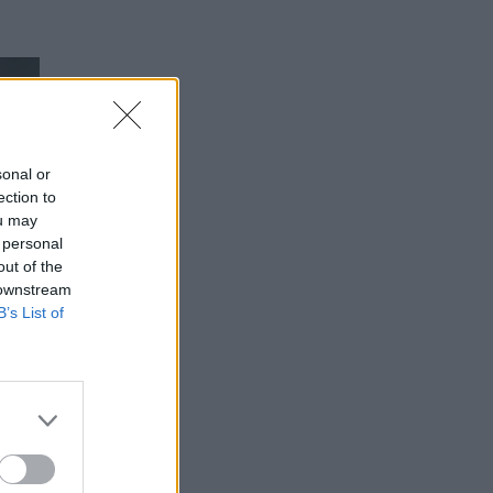
sonal or
ection to
ou may
 personal
out of the
 downstream
B’s List of