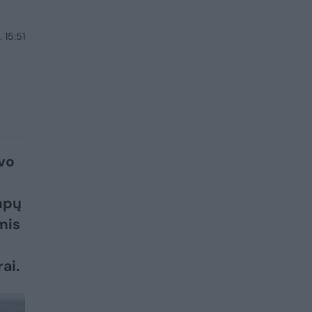
 15:51
uvo
mpų
mis
ai.