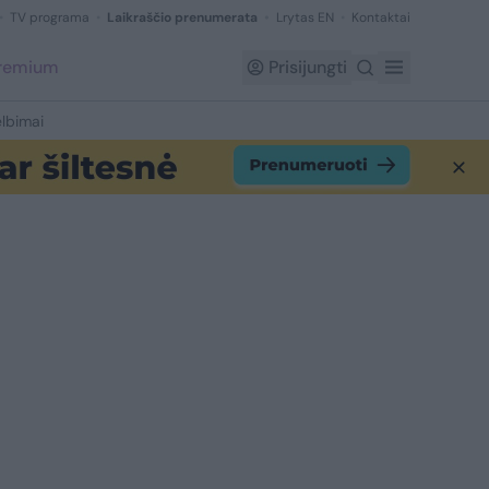
TV programa
Laikraščio prenumerata
Lrytas EN
Kontaktai
Premium
Prisijungti
lbimai