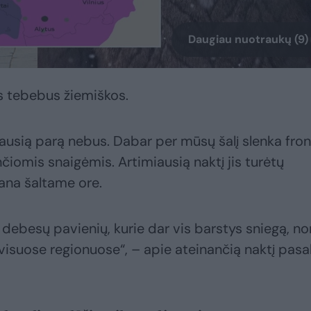
Daugiau nuotraukų (9)
os tebebus žiemiškos.
ausią parą nebus. Dabar per mūsų šalį slenka fron
čiomis snaigėmis. Artimiausią naktį jis turėtų
ana šaltame ore.
 debesų pavienių, kurie dar vis barstys sniegą, no
ne visuose regionuose“, – apie ateinančią naktį pas