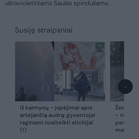
ultravioletiniams Saulės spinduliams.
Susiję straipsniai
→
Iš kaimynų – įspėjimai apie
Žengiant
artėjančią audrą: gyventojai
– niūrios
raginami nusiteikti stichijai
perkūnij
(1)
malonia 