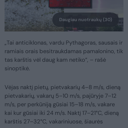
Daugiau nuotraukų (30)
„Tai anticiklonas, vardu Pythagoras, sausais ir
ramiais orais besitraukdamas pamalonino, tik
tas karštis vėl daug kam netiko“, – rašė
sinoptikė.
Vėjas naktį pietų, pietvakarių 4–8 m/s, dieną
pietvakarių, vakarų 5–10 m/s, pajūryje 7–12
m/s, per perkūniją gūsiai 15–18 m/s, vakare
kai kur gūsiai iki 24 m/s. Naktį 17–21°C, dieną
karštis 27–32°C, vakariniuose, šiaurės