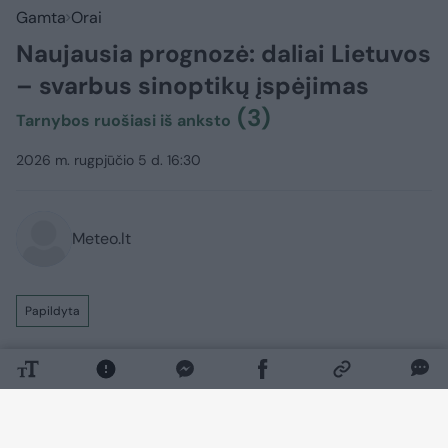
Gamta
Orai
Naujausia prognozė: daliai Lietuvos
– svarbus sinoptikų įspėjimas
(3)
Tarnybos ruošiasi iš anksto
2026 m. rugpjūčio 5 d. 16:30
Meteo.lt
Papildyta
Ateinančią parą – audringi orai.
Ketvirtadienio naktį vietomis trumpas
lietus, perkūnija, praneša Meteo LT.