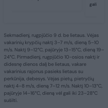
gali nust
Sekmadienį, rugpjūčio 9 d. be lietaus. Vėjas
vakarinių krypčių naktį 3–7 m/s, dieną 5–10
m/s. Naktį 9–12°C, pajūryje 13–15°C, dieną 19–
24°C. Pirmadienį, rugpjūčio 10-osios naktį ir
didesnę dienos dalį be lietaus, vakare
vakarinius rajonus pasieks lietaus su
perkūnija, debesys. Vėjas pietų, pietryčių
naktį 4–8 m/s, dieną 7–12 m/s. Naktį 10–13°C,
pajūryje 14–16°C, dieną vėl gali iki 23–28°C
sušilti.