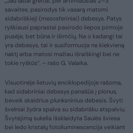
„Jau labai greitai, per artimiausias 2–3
savaites, pasirodys tik vasarą matomi
sidabriškieji (mezosferiniai) debesys. Patys
ryškiausi paprastai pasirodo liepos pirmoje
pusėje, bet būna ir išimčių. Na o kadangi tai
yra debesys, tai ir susiformuoja ne kiekvieną
naktį arba matosi mažiau išraiškingi bei ne
tokie ryškūs“, – rašo G. Valaika.
Visuotinėje lietuvių enciklopedijoje rašoma,
kad sidabriniai debesys panašūs į plonus,
beveik skaidrius plunksninius debesis. Švyti
švelniai žydra spalva su sidabrišku atspalviu.
Švytėjimą sukelia išsklaidyta Saulės šviesa
bei ledo kristalų fotoliuminescencija veikiant