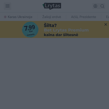
Karas Ukrainoje
Žalioji erdvė
Ačiū, Prezidente
E