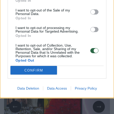
Opted In
I want to opt-out of the Sale of my
Ketvirtadienį dieną lis daug kur, kai kur
Personal Data.
Opted In
smarkiau ir su perkūnija, smarkesnės
perkūnijos, kruša labiausiai tikėtina
I want to opt-out of processing my
Personal Data for Targeted Advertising.
vakare, daugiausia pietiniuose,
Opted In
pietrytiniuose ir rytiniuose rajonuose, kur
I want to opt-out of Collection, Use,
ilgiausia laikysis karštis, feisbuko
Retention, Sale, and/or Sharing of my
Personal Data that Is Unrelated with the
paskyroje skelbia sinoptikė Elvyra
Purposes for which it was collected.
Opted Out
Latvėnaitė.
CONFIRM
Data Deletion
Data Access
Privacy Policy