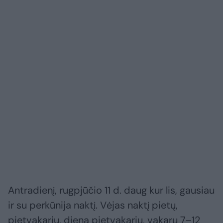
Antradienį, rugpjūčio 11 d. daug kur lis, gausiau
ir su perkūnija naktį. Vėjas naktį pietų,
pietvakarių, dieną pietvakarių, vakarų 7–12