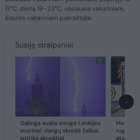
17°C, dieną 19–23°C, vėsiausia vakariniam,
šiaurės vakariniam pakraštuke.
Susiję straipsniai
→
Galinga audra smogė Lenkijos
Meteorol
sostinei: dangų skrodė žaibai,
rugpjūči
sutriko skrydžiai
atskleidė