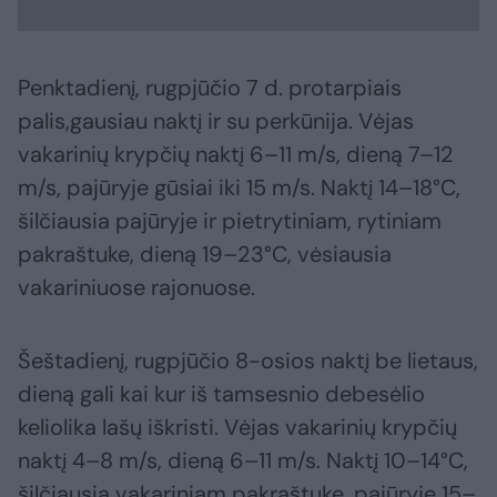
Penktadienį, rugpjūčio 7 d. protarpiais
palis,gausiau naktį ir su perkūnija. Vėjas
vakarinių krypčių naktį 6–11 m/s, dieną 7–12
m/s, pajūryje gūsiai iki 15 m/s. Naktį 14–18°C,
šilčiausia pajūryje ir pietrytiniam, rytiniam
pakraštuke, dieną 19–23°C, vėsiausia
vakariniuose rajonuose.
Šeštadienį, rugpjūčio 8-osios naktį be lietaus,
dieną gali kai kur iš tamsesnio debesėlio
keliolika lašų iškristi. Vėjas vakarinių krypčių
naktį 4–8 m/s, dieną 6–11 m/s. Naktį 10–14°C,
šilčiausia vakariniam pakraštuke, pajūryje 15–