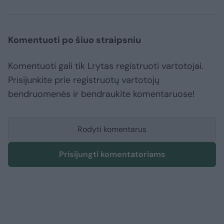
Komentuoti po šiuo straipsniu
Komentuoti gali tik Lrytas registruoti vartotojai.
Prisijunkite prie registruotų vartotojų
bendruomenės ir bendraukite komentaruose!
Rodyti komentarus
Prisijungti komentatoriams