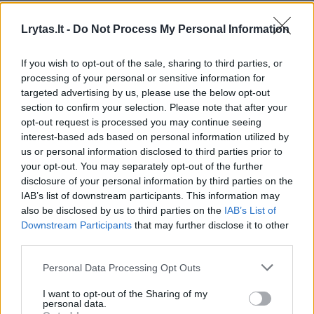
Lrytas.lt -
Do Not Process My Personal Information
If you wish to opt-out of the sale, sharing to third parties, or
processing of your personal or sensitive information for
targeted advertising by us, please use the below opt-out
section to confirm your selection. Please note that after your
opt-out request is processed you may continue seeing
interest-based ads based on personal information utilized by
us or personal information disclosed to third parties prior to
Gamta
Orai
your opt-out. You may separately opt-out of the further
Po tvankios kaitros – sinoptikės
disclosure of your personal information by third parties on the
IAB’s list of downstream participants. This information may
įspėjimas: šioje Lietuvos dalyje bus
also be disclosed by us to third parties on the
IAB’s List of
audringiausia
Downstream Participants
that may further disclose it to other
third parties.
2026 m. rugpjūčio 6 d. 03:00
Personal Data Processing Opt Outs
I want to opt-out of the Sharing of my
personal data.
Lrytas.lt