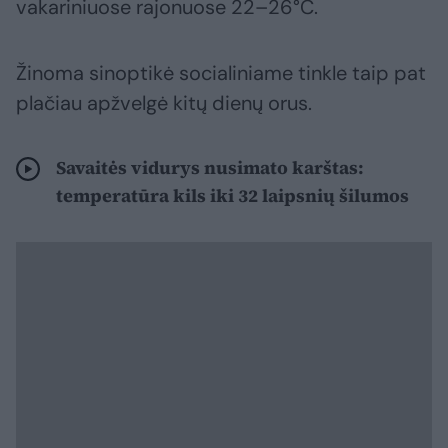
vakariniuose rajonuose 22–26°C.
Žinoma sinoptikė socialiniame tinkle taip pat
plačiau apžvelgė kitų dienų orus.
Savaitės vidurys nusimato karštas:
temperatūra kils iki 32 laipsnių šilumos