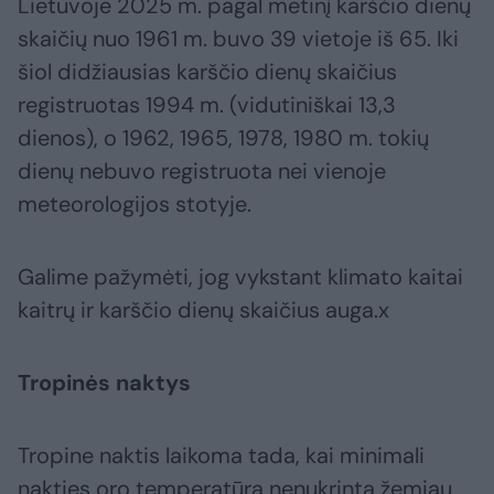
Lietuvoje 2025 m. pagal metinį karščio dienų
skaičių nuo 1961 m. buvo 39 vietoje iš 65. Iki
šiol didžiausias karščio dienų skaičius
registruotas 1994 m. (vidutiniškai 13,3
dienos), o 1962, 1965, 1978, 1980 m. tokių
dienų nebuvo registruota nei vienoje
meteorologijos stotyje.
Galime pažymėti, jog vykstant klimato kaitai
kaitrų ir karščio dienų skaičius auga.x
Tropinės naktys
Tropine naktis laikoma tada, kai minimali
nakties oro temperatūra nenukrinta žemiau