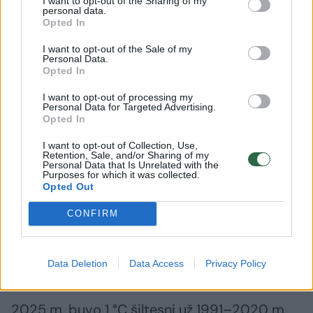
I want to opt-out of the Sharing of my
personal data.
Opted In
I want to opt-out of the Sale of my
Personal Data.
Opted In
I want to opt-out of processing my
Personal Data for Targeted Advertising.
Opted In
I want to opt-out of Collection, Use,
Retention, Sale, and/or Sharing of my
Personal Data that Is Unrelated with the
Purposes for which it was collected.
Opted Out
Daugiau nuotraukų (29)
CONFIRM
Išanalizavo, kokie orai buvo 2025-aisiais Lietuvoje.
Data Deletion
Data Access
Privacy Policy
Meteo.lt nuotr.
2025 m. buvo 1 °C šiltesni už 1991–2020 m.