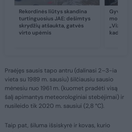
Rekordinės liūtys skandina
Gyventoja
turtinguosius JAE: dešimtys
mokslini
skrydžių atšaukta, gatvės
„Vizuali
virto upėmis
kad situa
Praėjęs sausis tapo antru (dalinasi 2–3-ia
vieta su 1989 m. sausiu) šilčiausiu sausio
mėnesiu nuo 1961 m. (kuomet pradėti visą
šalį apimantys meteorologiniai stebėjimai) ir
nusileido tik 2020 m. sausiui (2,8 °C).
Taip pat, šiluma išsiskyrė ir kovas, kurio