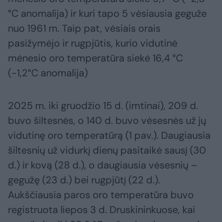
°C anomalija) ir kuri tapo 5 vėsiausia geguže
nuo 1961 m. Taip pat, vėsiais orais
pasižymėjo ir rugpjūtis, kurio vidutinė
mėnesio oro temperatūra siekė 16,4 °C
(-1,2°C anomalija)
2025 m. iki gruodžio 15 d. (imtinai), 209 d.
buvo šiltesnės, o 140 d. buvo vėsesnės už jų
vidutinę oro temperatūrą (1 pav.). Daugiausia
šiltesnių už vidurkį dienų pasitaikė sausį (30
d.) ir kovą (28 d.), o daugiausia vėsesnių –
gegužę (23 d.) bei rugpjūtį (22 d.).
Aukščiausia paros oro temperatūra buvo
registruota liepos 3 d. Druskininkuose, kai