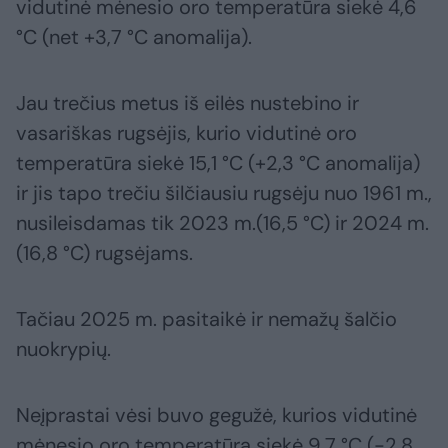
vidutinė mėnesio oro temperatūra siekė 4,6
°C (net +3,7 °C anomalija).
Jau trečius metus iš eilės nustebino ir
vasariškas rugsėjis, kurio vidutinė oro
temperatūra siekė 15,1 °C (+2,3 °C anomalija)
ir jis tapo trečiu šilčiausiu rugsėju nuo 1961 m.,
nusileisdamas tik 2023 m.(16,5 °C) ir 2024 m.
(16,8 °C) rugsėjams.
Tačiau 2025 m. pasitaikė ir nemažų šalčio
nuokrypių.
Neįprastai vėsi buvo gegužė, kurios vidutinė
mėnesio oro temperatūra siekė 9,7 °C (-2,8