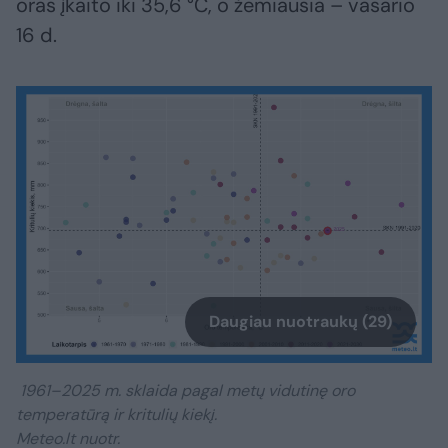
oras įkaito iki 35,6 °C, o žemiausia – vasario
16 d.
Daugiau nuotraukų (29)
1961–2025 m. sklaida pagal metų vidutinę oro
temperatūrą ir kritulių kiekį.
Meteo.lt nuotr.