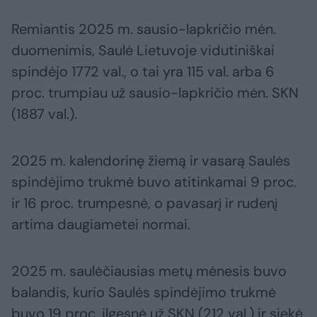
Remiantis 2025 m. sausio-lapkričio mėn.
duomenimis, Saulė Lietuvoje vidutiniškai
spindėjo 1772 val., o tai yra 115 val. arba 6
proc. trumpiau už sausio-lapkričio mėn. SKN
(1887 val.).
2025 m. kalendorinę žiemą ir vasarą Saulės
spindėjimo trukmė buvo atitinkamai 9 proc.
ir 16 proc. trumpesnė, o pavasarį ir rudenį
artima daugiametei normai.
2025 m. saulėčiausias metų mėnesis buvo
balandis, kurio Saulės spindėjimo trukmė
buvo 19 proc. ilgesnė už SKN (212 val.) ir siekė