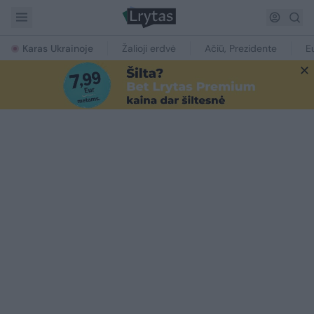
Karas Ukrainoje
Žalioji erdvė
Ačiū, Prezidente
E