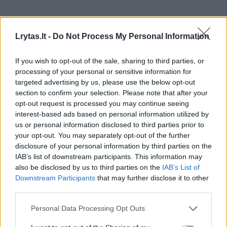
Vidutinė metinė oro temperatūra
Lrytas.lt -
Do Not Process My Personal Information
Vidutinė metinė oro temperatūra 2025 m.
If you wish to opt-out of the sale, sharing to third parties, or
Lietuvoje buvo 8,4 °C, tai yra 1 °C daugiau už
processing of your personal or sensitive information for
SKN.
targeted advertising by us, please use the below opt-out
section to confirm your selection. Please note that after your
opt-out request is processed you may continue seeing
interest-based ads based on personal information utilized by
Vertinant vidutinę metinę oro temperatūrą
us or personal information disclosed to third parties prior to
nuo 1961 m., 2025-ieji pagal šiltumą užima 5-
your opt-out. You may separately opt-out of the further
ą vietą iš 65 (1.1 pav.).
disclosure of your personal information by third parties on the
IAB’s list of downstream participants. This information may
also be disclosed by us to third parties on the
IAB’s List of
Downstream Participants
that may further disclose it to other
Pažymėtina, kad 1961–2025 m. šilčiausių
third parties.
metų penketukas patenka į laikotarpį nuo
Personal Data Processing Opt Outs
2019 metų, o penki šalčiausi metai buvo
registruoti iki 1987 m.