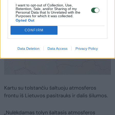
kur lietus bus gausus
I want to opt-out of Collection, Use,
Retention, Sale, and/or Sharing of my
Personal Data that Is Unrelated with the
Purposes for which it was collected.
Opted Out
CONFIRM
Data Deletion
Data Access
Privacy Policy
Kartu su tolstančiu šaltuoju atmosferos
frontu iš Lietuvos pasitrauks ir dalis šilumos.
„Nulėkdamas tolyn šaltasis atmosferos