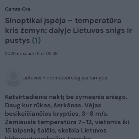
Gamta
Orai
Sinoptikai įspėja – temperatūra
kris žemyn: dalyje Lietuvos snigs ir
pustys
(1)
2026 m. sausio 8 d. 03:39
Lietuvos hidrometeorologijos tarnyba
Ketvirtadienio naktį be žymesnio sniego.
Daug kur rūkas, šerkšnas. Vėjas
besikeičiančios krypties, 3–8 m/s.
Žemiausia temperatūra 7–12, vietomis iki
15 laipsnių šalčio, skelbia Lietuvos
hidrometeorologijos tarnyba.