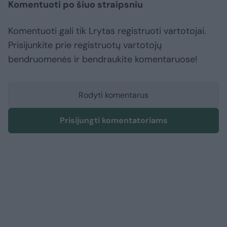
Komentuoti po šiuo straipsniu
Komentuoti gali tik Lrytas registruoti vartotojai.
Prisijunkite prie registruotų vartotojų
bendruomenės ir bendraukite komentaruose!
Rodyti komentarus
Prisijungti komentatoriams