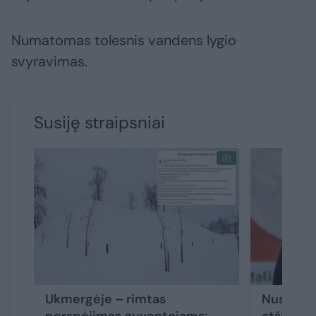
Numatomas tolesnis vandens lygio
svyravimas.
Susiję straipsniai
Ukmergėje – rimtas
Nusiteik