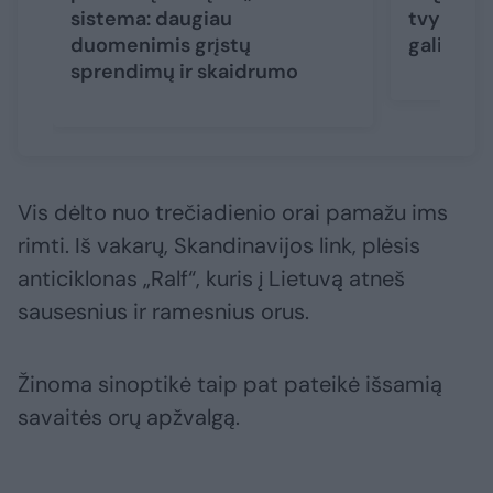
sistema: daugiau
tvyranti
duomenimis grįstų
gali būti
sprendimų ir skaidrumo
Vis dėlto nuo trečiadienio orai pamažu ims
rimti. Iš vakarų, Skandinavijos link, plėsis
anticiklonas „Ralf“, kuris į Lietuvą atneš
sausesnius ir ramesnius orus.
Žinoma sinoptikė taip pat pateikė išsamią
savaitės orų apžvalgą.