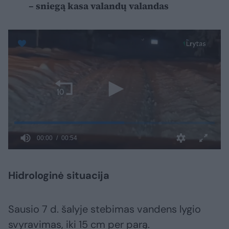
– sniegą kasa valandų valandas
Hidrologinė situacija
Sausio 7 d. šalyje stebimas vandens lygio
svyravimas, iki 15 cm per parą.