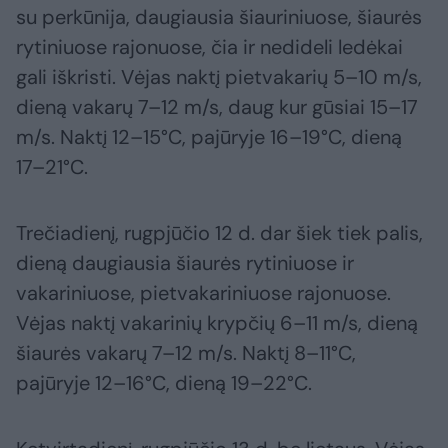
su perkūnija, daugiausia šiauriniuose, šiaurės
rytiniuose rajonuose, čia ir nedideli ledėkai
gali iškristi. Vėjas naktį pietvakarių 5–10 m/s,
dieną vakarų 7–12 m/s, daug kur gūsiai 15–17
m/s. Naktį 12–15°C, pajūryje 16–19°C, dieną
17–21°C.
Trečiadienį, rugpjūčio 12 d. dar šiek tiek palis,
dieną daugiausia šiaurės rytiniuose ir
vakariniuose, pietvakariniuose rajonuose.
Vėjas naktį vakarinių krypčių 6–11 m/s, dieną
šiaurės vakarų 7–12 m/s. Naktį 8–11°C,
pajūryje 12–16°C, dieną 19–22°C.