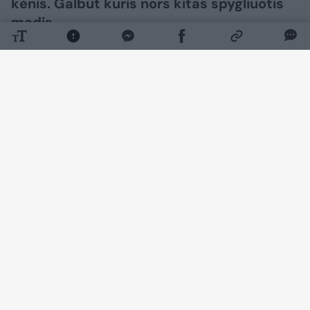
kėnis. Galbūt kuris nors kitas spygliuotis
medis.
Daugiau nuotraukų (1)
Spygliuočiai metų pabaigoje papuošia
daugelį namų, o ar daug apie juos žinote,
galite pasitikrinti atsakydami į dvylika