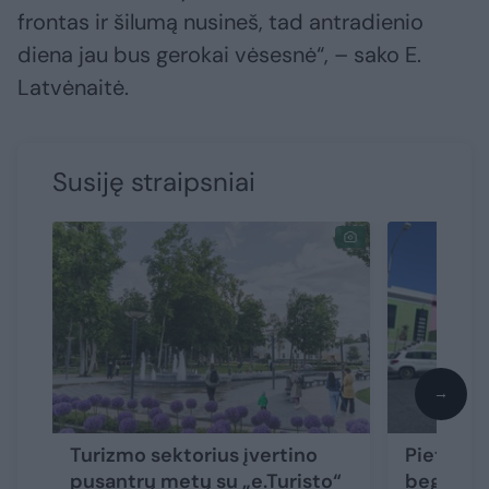
frontas ir šilumą nusineš, tad antradienio
diena jau bus gerokai vėsesnė“, – sako E.
Latvėnaitė.
Susiję straipsniai
→
Turizmo sektorius įvertino
Pietų Afr
pusantrų metų su „e.Turisto“
begalinia