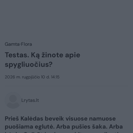
Gamta
Flora
Testas. Ką žinote apie
spygliuočius?
2026 m. rugpjūčio 10 d. 14:15
Lrytas.lt
Prieš Kalėdas beveik visuose namuose
puošiama eglutė. Arba pušies šaka. Arba