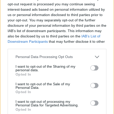
opt-out request is processed you may continue seeing
atmosferos frontas, kuris daugiau ar mažiau
interest-based ads based on personal information utilized by
palaistys šalį.
us or personal information disclosed to third parties prior to
your opt-out. You may separately opt-out of the further
disclosure of your personal information by third parties on the
„Antradienio naktį dar vienas atmosferos
IAB’s list of downstream participants. This information may
also be disclosed by us to third parties on the
IAB’s List of
frontas jau visus daugiau ar mažiau laistys,
Downstream Participants
that may further disclose it to other
perkūnija silpnai kai kur sudundės“, –
third parties.
prognozuoja sinoptikė.
Personal Data Processing Opt Outs
I want to opt-out of the Sharing of my
Antradienio dieną lietus taip pat kartosis
personal data.
Opted In
protarpiais, o įdienojus kai kur vėl nugriaudės
I want to opt-out of the Sale of my
perkūnija. Vėjas sustiprės, pūs iš vakarų ir
Personal Data.
Opted In
šiaurės vakarų.
I want to opt-out of processing my
Personal Data for Targeted Advertising.
Antradienį – nemalonūs orų pokyčiai: kai
Opted In