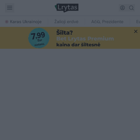
Karas Ukrainoje
Žalioji erdvė
Ačiū, Prezidente
E