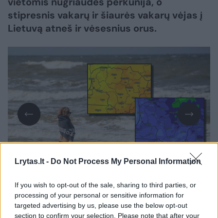
vietomis nugriaudės perkūnija, o
stipresnis vakarų ir šiaurės vakarų vėjas į
Lietuvą atneš ir vėsesnius orus.
Daugiau nuotraukų (17)
Lrytas.lt -
Do Not Process My Personal Information
If you wish to opt-out of the sale, sharing to third parties, or
processing of your personal or sensitive information for
Pasak sinoptikės Elvyros Latvėnaitės,
targeted advertising by us, please use the below opt-out
antradienio naktį Lietuvą pasieks dar vienas
section to confirm your selection. Please note that after your