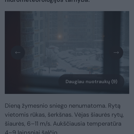
Daugiau nuotraukų (9)
Dieną žymesnio sniego nenumatoma. Rytą
vietomis rūkas, šerkšnas. Vėjas šiaurės rytų,
šiaurės, 6–11 m/s. Aukščiausia temperatūra
4–9 laipsniai šalčio.