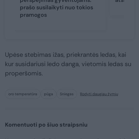
perspėjimas gyventojams:
atšilimo
prašo susilaikyti nuo tokios
pramogos
Upėse stebimas ižas, priekrantės ledas, kai
kur susidariusi ledo danga, vietomis ledas su
properšomis.
oro temperatūra
pūga
Sniegas
Rodyti daugiau žymių
Komentuoti po šiuo straipsniu