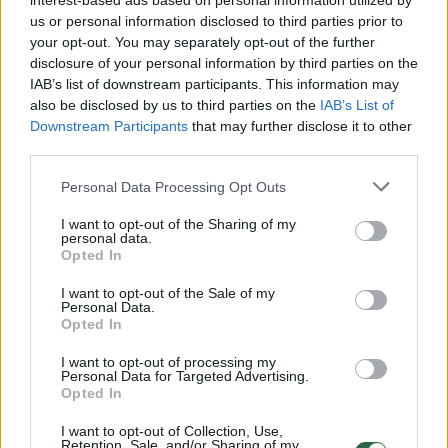
interest-based ads based on personal information utilized by
us or personal information disclosed to third parties prior to
your opt-out. You may separately opt-out of the further
disclosure of your personal information by third parties on the
IAB’s list of downstream participants. This information may
also be disclosed by us to third parties on the
IAB’s List of
Downstream Participants
that may further disclose it to other
third parties.
Personal Data Processing Opt Outs
I want to opt-out of the Sharing of my
personal data.
Opted In
I want to opt-out of the Sale of my
Gamta
Orai
Personal Data.
Opted In
Sinoptikė perspėja: po trumpos
gaivos – nauja banga
(1)
I want to opt-out of processing my
Personal Data for Targeted Advertising.
Opted In
2026 m. rugpjūčio 8 d. 04:42
I want to opt-out of Collection, Use,
Retention, Sale, and/or Sharing of my