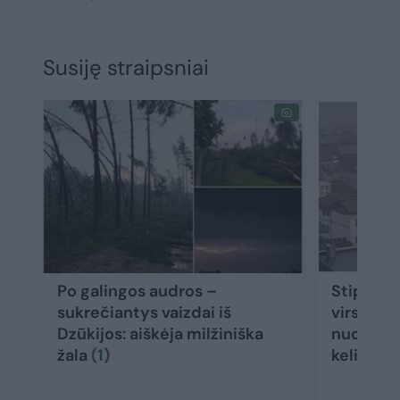
Susiję straipsniai
Po galingos audros –
Stiprios 
sukrečiantys vaizdai iš
virsta ko
Dzūkijos: aiškėja milžiniška
nuošliauž
žala
(1)
keliautoj