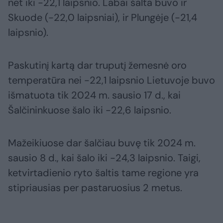
net iki -22,1 laipsnio. Labai šalta buvo ir
Skuode (-22,0 laipsniai), ir Plungėje (-21,4
laipsnio).
Paskutinį kartą dar truputį žemesnė oro
temperatūra nei -22,1 laipsnio Lietuvoje buvo
išmatuota tik 2024 m. sausio 17 d., kai
Šalčininkuose šalo iki -22,6 laipsnio.
Mažeikiuose dar šalčiau buvę tik 2024 m.
sausio 8 d., kai šalo iki -24,3 laipsnio. Taigi,
ketvirtadienio ryto šaltis tame regione yra
stipriausias per pastaruosius 2 metus.