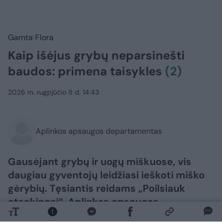
Gamta
Flora
Kaip išėjus grybų neparsinešti
baudos: primena taisykles
(2)
2026 m. rugpjūčio 8 d. 14:43
Aplinkos apsaugos departamentas
Gausėjant grybų ir uogų miškuose, vis
daugiau gyventojų leidžiasi ieškoti miško
gėrybių. Tęsiantis reidams „Poilsiauk
atsakingai“, Aplinkos apsaugos
departamentas pranešime žiniasklaidai