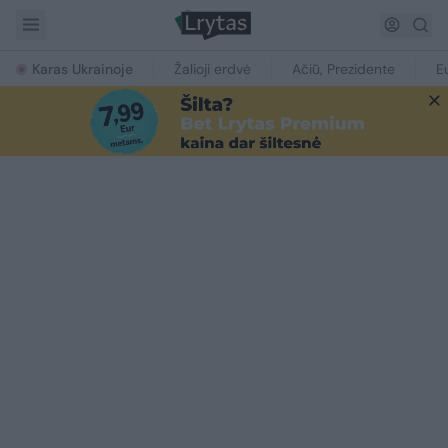
Karas Ukrainoje
Žalioji erdvė
Ačiū, Prezidente
E