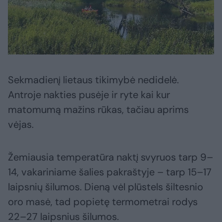
Sekmadienį lietaus tikimybė nedidelė.
Antroje nakties pusėje ir ryte kai kur
matomumą mažins rūkas, tačiau aprims
vėjas.
Žemiausia temperatūra naktį svyruos tarp 9–
14, vakariniame šalies pakraštyje – tarp 15–17
laipsnių šilumos. Dieną vėl plūstels šiltesnio
oro masė, tad popietę termometrai rodys
22–27 laipsnius šilumos.