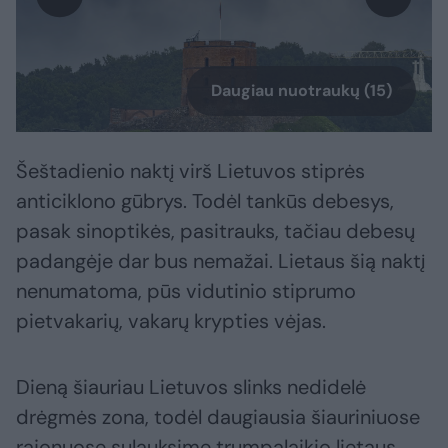
Daugiau nuotraukų (15)
Šeštadienio naktį virš Lietuvos stiprės
anticiklono gūbrys. Todėl tankūs debesys,
pasak sinoptikės, pasitrauks, tačiau debesų
padangėje dar bus nemažai. Lietaus šią naktį
nenumatoma, pūs vidutinio stiprumo
pietvakarių, vakarų krypties vėjas.
Dieną šiauriau Lietuvos slinks nedidelė
drėgmės zona, todėl daugiausia šiauriniuose
rajonuose sulauksime trumpalaikio lietaus.