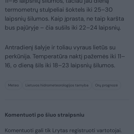
11–16 laipsnių šilumos, tačiau jau dieną
termometrų stulpeliai šoktels iki 25–30
laipsnių šilumos. Kaip įprasta, ne taip karšta
bus pajūryje – čia sušils iki 22–24 laipsnių.
Antradienį šalyje ir toliau vyraus lietūs su
perkūnija. Temperatūra naktį pažemės iki 11–
16, o dieną šils iki 18–23 laipsnių šilumos.
Meteo
Lietuvos hidrometeorologijos tarnyba
Orų prognozė
Komentuoti po šiuo straipsniu
Komentuoti gali tik Lrytas registruoti vartotojai.