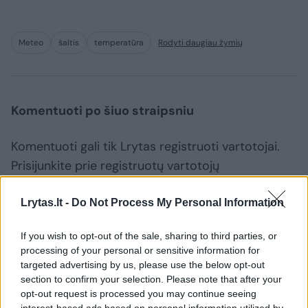
Meteo
šaltis
temperatūra
Rodyti daugiau žymių
Komentuoti po šiuo straipsniu
Komentuoti gali tik Lrytas registruoti vartotojai.
Prisijunkite prie registruotų vartotojų
bendruomenės ir bendraukite komentaruose!
Lrytas.lt -
Do Not Process My Personal Information
Rodyti komentarus
If you wish to opt-out of the sale, sharing to third parties, or
processing of your personal or sensitive information for
targeted advertising by us, please use the below opt-out
Prisijungti komentatoriams
section to confirm your selection. Please note that after your
opt-out request is processed you may continue seeing