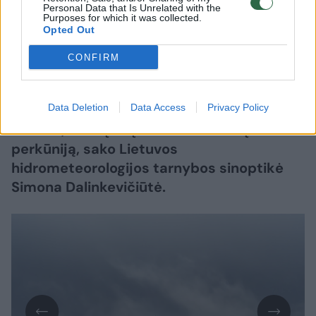
Personal Data that Is Unrelated with the
Purposes for which it was collected.
Lrytas.lt
Opted Out
CONFIRM
Po karštos ir audringos savaitės į Lietuvą
sugrįš sausesni bei gaivesni orai. Visgi
Data Deletion
Data Access
Privacy Policy
pirmadienį iš vakarų ims artėti atmosferos
frontas, kuris į šalį ir vėl atneš lietų ir
perkūniją, sako Lietuvos
hidrometeorologijos tarnybos sinoptikė
Simona Dalinkevičiūtė.