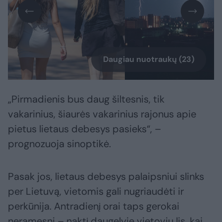
Daugiau nuotraukų (23)
„Pirmadienis bus daug šiltesnis, tik
vakarinius, šiaurės vakarinius rajonus apie
pietus lietaus debesys pasieks“, –
prognozuoja sinoptikė.
Pasak jos, lietaus debesys palaipsniui slinks
per Lietuvą, vietomis gali nugriaudėti ir
perkūnija. Antradienį orai taps gerokai
neramesni – naktį daugelyje vietovių lis, kai