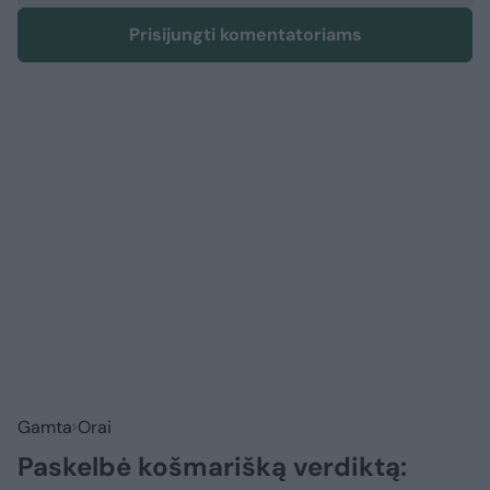
Prisijungti komentatoriams
Gamta
Orai
Paskelbė košmarišką verdiktą: