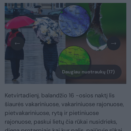
Daugiau nuotraukų (17)
Ketvirtadienį, balandžio 16 -osios naktį lis
šiaurės vakariniuose, vakariniuose rajonuose,
pietvakariniuose, rytą ir pietiniuose
rajonuose, paskui lietų čia rūkai nusidrieks,
dieną protarpiais kai kur palis, pajūryje rūkai