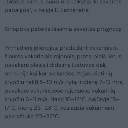
„Gražūs, ramūs, sausi orai laikysis iki savaitės
pabaigos“, – teigia E. Latvėnaitė.
Sinoptikė pateikė išsamią savaitės prognozę.
Pirmadienį įdienojus, pradedant vakariniais,
šiaurės vakariniais rajonais, protarpiais lietus,
pavakare plėsis į didesnę Lietuvos dalį,
perkūnija kai kur sudundės. Vėjas pietinių
krypčių naktį 5–10 m/s, rytą ir dieną 7–12 m/s,
pavakare vakariniuose rajonuose vakarinių
krypčių 6–11 m/s. Naktį 10–14°C, pajūryje 15–
17°C, dieną 23–28°C, vėsiausia vakariniam
pakraštuke 20–22°C.