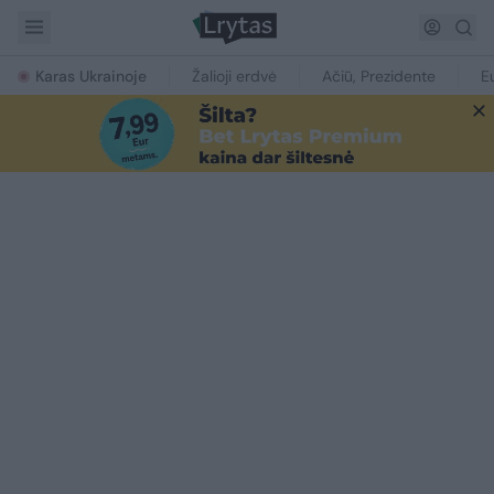
Karas Ukrainoje
Žalioji erdvė
Ačiū, Prezidente
E