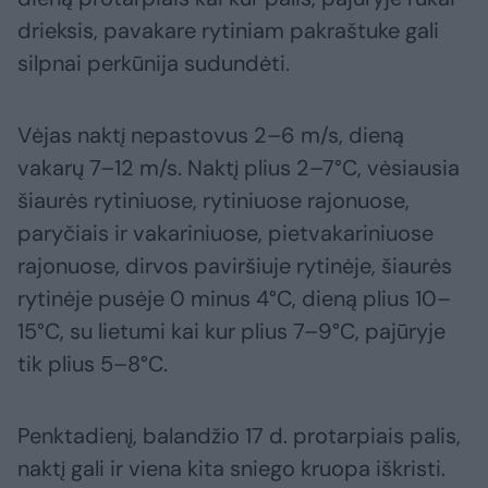
drieksis, pavakare rytiniam pakraštuke gali
silpnai perkūnija sudundėti.
Vėjas naktį nepastovus 2–6 m/s, dieną
vakarų 7–12 m/s. Naktį plius 2–7°C, vėsiausia
šiaurės rytiniuose, rytiniuose rajonuose,
paryčiais ir vakariniuose, pietvakariniuose
rajonuose, dirvos paviršiuje rytinėje, šiaurės
rytinėje pusėje 0 minus 4°C, dieną plius 10–
15°C, su lietumi kai kur plius 7–9°C, pajūryje
tik plius 5–8°C.
Penktadienį, balandžio 17 d. protarpiais palis,
naktį gali ir viena kita sniego kruopa iškristi.