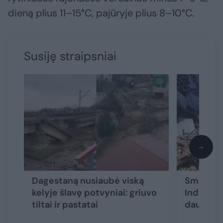
dieną plius 11–15°C, pajūryje plius 8–10°C.
Susiję straipsniai
→
Dagestaną nusiaubė viską
Smūgis, 
kelyje šlavę potvyniai: griuvo
Indonezij
tiltai ir pastatai
daugybė 