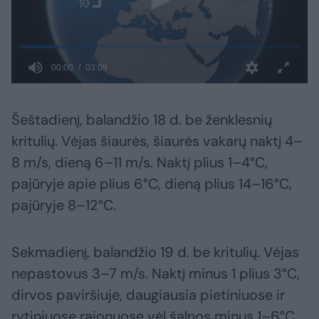
Šeštadienį, balandžio 18 d. be ženklesnių
kritulių. Vėjas šiaurės, šiaurės vakarų naktį 4–
8 m/s, dieną 6–11 m/s. Naktį plius 1–4°C,
pajūryje apie plius 6°C, dieną plius 14–16°C,
pajūryje 8–12°C.
Sekmadienį, balandžio 19 d. be kritulių. Vėjas
nepastovus 3–7 m/s. Naktį minus 1 plius 3°C,
dirvos paviršiuje, daugiausia pietiniuose ir
rytiniuose rajonuose vėl šalnos minus 1–6°C,