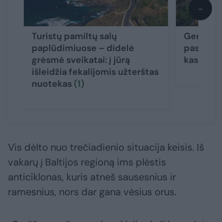
→
Turistų pamiltų salų
Geriausi
paplūdimiuose – didelė
pasaulyj
grėsmė sveikatai: į jūrą
kas čia s
išleidžia fekalijomis užterštas
nuotekas
(1)
Vis dėlto nuo trečiadienio situacija keisis. Iš
vakarų į Baltijos regioną ims plėstis
anticiklonas, kuris atneš sausesnius ir
ramesnius, nors dar gana vėsius orus.