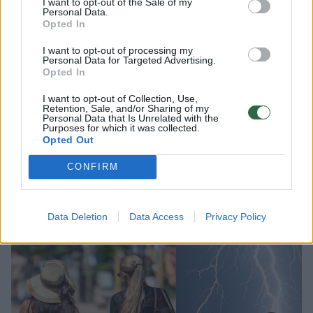
I want to opt-out of the Sale of my
Personal Data.
2026 m. rugpjūčio 10 d. 03:00
Opted In
I want to opt-out of processing my
Personal Data for Targeted Advertising.
Lrytas.lt
Opted In
I want to opt-out of Collection, Use,
Sinoptikė Elvyra Latvėnaitė prognozuoja
Retention, Sale, and/or Sharing of my
Personal Data that Is Unrelated with the
permainingą savaitės pradžią.
Purposes for which it was collected.
Opted Out
Anticiklonas, atnešęs šviesesnius ir
gaivesnius orus, trauksis į rytus, o iš
CONFIRM
Skandinavijos pusės artės drėgnesnis
ciklonas „Leonie“.
Data Deletion
Data Access
Privacy Policy