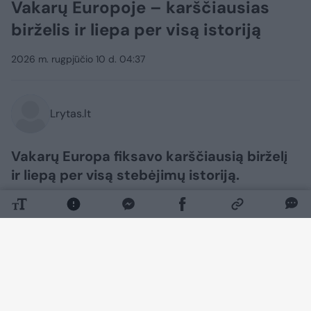
Vakarų Europoje – karščiausias
birželis ir liepa per visą istoriją
2026 m. rugpjūčio 10 d. 04:37
Lrytas.lt
Vakarų Europa fiksavo karščiausią birželį
ir liepą per visą stebėjimų istoriją.