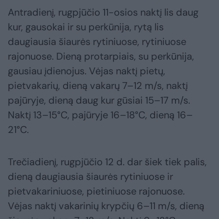
Antradienį, rugpjūčio 11-osios naktį lis daug
kur, gausokai ir su perkūnija, rytą lis
daugiausia šiaurės rytiniuose, rytiniuose
rajonuose. Dieną protarpiais, su perkūnija,
gausiau įdienojus. Vėjas naktį pietų,
pietvakarių, dieną vakarų 7–12 m/s, naktį
pajūryje, dieną daug kur gūsiai 15–17 m/s.
Naktį 13–15°C, pajūryje 16–18°C, dieną 16–
21°C.
Trečiadienį, rugpjūčio 12 d. dar šiek tiek palis,
dieną daugiausia šiaurės rytiniuose ir
pietvakariniuose, pietiniuose rajonuose.
Vėjas naktį vakarinių krypčių 6–11 m/s, dieną