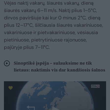
Vėjas naktį vakarų, šiaurės vakarų, dieną
šiaurės vakarų 6–11 m/s. Naktį plius 1–5°C,
dirvos paviršiuje kai kur 0 minus 2°C, dieną
plius 12–17°C, šilčiausia šiaurės vakariniuose,
vakariniuose ir pietvakariniuose, vėsiausia
pietiniuose, pietrytiniuose rajonuose,
pajūryje plius 7–11°C.
Sinoptikė įspėja – sulauksime ne tik
lietaus: naktimis vis dar kandžiosis šalnos