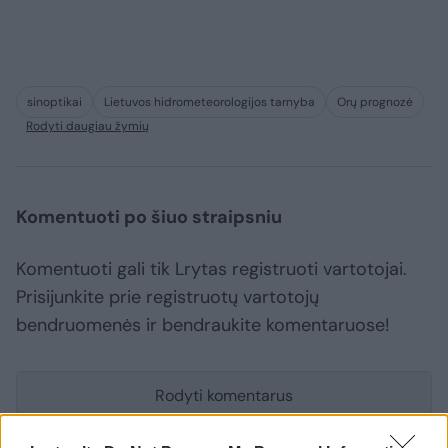
sinoptikai
Lietuvos hidrometeorologijos tarnyba
Orų prognozė
Rodyti daugiau žymių
Komentuoti po šiuo straipsniu
Komentuoti gali tik Lrytas registruoti vartotojai.
Prisijunkite prie registruotų vartotojų
bendruomenės ir bendraukite komentaruose!
Rodyti komentarus
Prisijungti komentatoriams