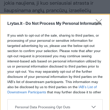
jokia naujiena, ji kuo seniausiai atrasta ir
liaupsinama anglų, prancūzų, izraeliečių
poilsiautojų. Vis tik, dalį keliautojų, ir ne tik
Lrytas.lt -
Do Not Process My Personal Information
lietuvių, lydėjo kažkokie nepagrįsti įsitikinamai
– neva Juodkalnija senamadiška, nuobodi ar
If you wish to opt-out of the sale, sharing to third parties, or
neturi išvystytos infrastruktūros. Daug kas
processing of your personal or sensitive information for
targeted advertising by us, please use the below opt-out
net painiojo ją su Bulgarija ar kitomis šalimis.
section to confirm your selection. Please note that after your
opt-out request is processed you may continue seeing
interest-based ads based on personal information utilized by
Nors sykį lankiusiems Juodkalniją tokie
us or personal information disclosed to third parties prior to
stereotipai pasirodytų laužti iš piršto“, – sako
your opt-out. You may separately opt-out of the further
disclosure of your personal information by third parties on the
įmonės atstovė, intriguodama, kad
IAB’s list of downstream participants. This information may
Juodkalniją kaip išskirtinę Europos poilsio
also be disclosed by us to third parties on the
IAB’s List of
kryptį jau kurį laiką renkasi net tokios
Downstream Participants
that may further disclose it to other
third parties.
įžymybės kaip Bekhemų šeima, atlikėja
Madona, manekenė Naomi Campbell ir kiti.
Personal Data Processing Opt Outs