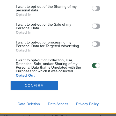
I want to opt-out of the Sharing of my
personal data.
Nedidelėje Juodkalnijoje sutikti pasaulinio
Opted In
lygio garsenybę nėra sunku. Dažniausiai
I want to opt-out of the Sale of my
Personal Data.
grietinėlė apsistoja tuose pačiuose
Opted In
miesteliuose kaip ir likę turistai, tačiau
I want to opt-out of processing my
pasirenka prabangesnius viešbučius ar vilas.
Personal Data for Targeted Advertising.
Opted In
Pavyzdžiui, garsioji Bekhemų šeima,
tenisininkas Novakas Džokovičius ar atlikėjas
I want to opt-out of Collection, Use,
Retention, Sale, and/or Sharing of my
Personal Data that Is Unrelated with the
Lenny Kravitzas renkasi Budvos kurortą su
Purposes for which it was collected.
Opted Out
jame esančiu „Aman Sveti Stefan“ viešbučių
kompleksu, o pop dievaitė Madona su
CONFIRM
artimaisiais pamėgusi Becici miestelį ir čia
įsikūrusį prabangų „Splendid“ viešbutį.
Data Deletion
Data Access
Privacy Policy