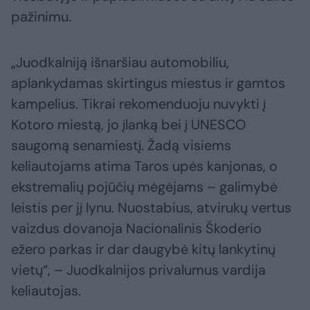
pažinimu.
„Juodkalniją išnaršiau automobiliu,
aplankydamas skirtingus miestus ir gamtos
kampelius. Tikrai rekomenduoju nuvykti į
Kotoro miestą, jo įlanką bei į UNESCO
saugomą senamiestį. Žadą visiems
keliautojams atima Taros upės kanjonas, o
ekstremalių pojūčių mėgėjams – galimybė
leistis per jį lynu. Nuostabius, atvirukų vertus
vaizdus dovanoja Nacionalinis Škoderio
ežero parkas ir dar daugybė kitų lankytinų
vietų“, – Juodkalnijos privalumus vardija
keliautojas.