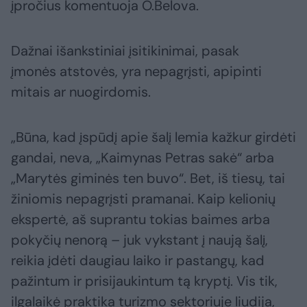
įpročius komentuoja O.Belova.
Dažnai išankstiniai įsitikinimai, pasak
įmonės atstovės, yra nepagrįsti, apipinti
mitais ar nuogirdomis.
„Būna, kad įspūdį apie šalį lemia kažkur girdėti
gandai, neva, „Kaimynas Petras sakė“ arba
„Marytės giminės ten buvo“. Bet, iš tiesų, tai
žiniomis nepagrįsti pramanai. Kaip kelionių
ekspertė, aš suprantu tokias baimes arba
pokyčių nenorą – juk vykstant į naują šalį,
reikia įdėti daugiau laiko ir pastangų, kad
pažintum ir prisijaukintum tą kryptį. Vis tik,
ilgalaikė praktika turizmo sektoriuje liudija,