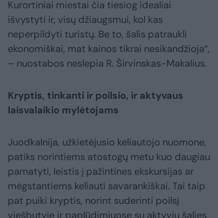
Kurortiniai miestai čia tiesiog idealiai
išvystyti ir, visų džiaugsmui, kol kas
neperpildyti turistų. Be to, šalis patraukli
ekonomiškai, mat kainos tikrai nesikandžioja“,
– nuostabos neslepia R. Širvinskas-Makalius.
Kryptis, tinkanti ir poilsio, ir aktyvaus
laisvalaikio mylėtojams
Juodkalnija, užkietėjusio keliautojo nuomone,
patiks norintiems atostogų metu kuo daugiau
pamatyti, leistis į pažintines ekskursijas ar
mėgstantiems keliauti savarankiškai. Tai taip
pat puiki kryptis, norint suderinti poilsį
viešbutyje ir paplūdimiuose su aktyviu šalies