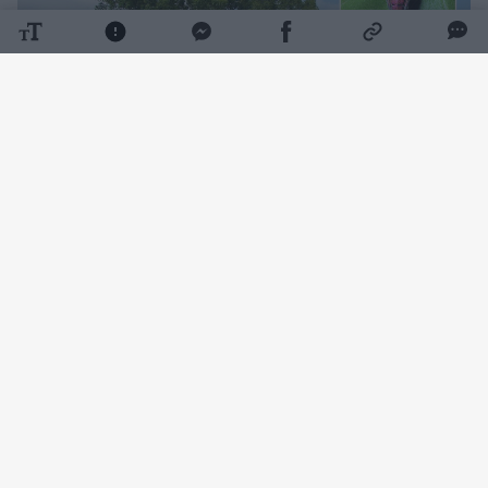
Daugiau nuotraukų (3)
Bratislavoje įsikūręs Slovakijos žemės ūkio
centrinis kontrolės ir tyrimų institutas
(UKSUP) pranešė, kad šį mėnesį šalies
rytuose, Stredos prie Bodrogomo rajone,
buvo rasta 18, kaip manoma, smaragdinių
uosiavabalių.
Vengrijos maisto saugos tarnyba NEBIH savo