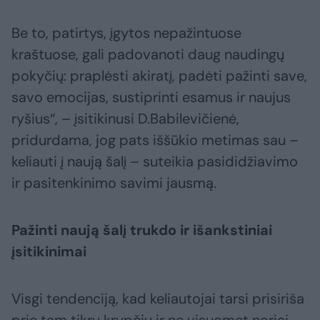
Be to, patirtys, įgytos nepažintuose
kraštuose, gali padovanoti daug naudingų
pokyčių: praplėsti akiratį, padėti pažinti save,
savo emocijas, sustiprinti esamus ir naujus
ryšius“, – įsitikinusi D.Babilevičienė,
pridurdama, jog pats iššūkio metimas sau –
keliauti į naują šalį – suteikia pasididžiavimo
ir pasitenkinimo savimi jausmą.
Pažinti naują šalį trukdo ir išankstiniai
įsitikinimai
Visgi tendenciją, kad keliautojai tarsi prisiriša