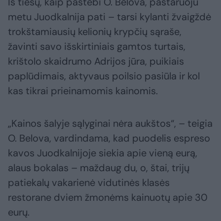
Iš tiesų, kaip pastebi O. Belova, pastaruoju
metu Juodkalnija pati – tarsi kylanti žvaigždė
trokštamiausių kelionių krypčių sąraše,
žavinti savo išskirtiniais gamtos turtais,
krištolo skaidrumo Adrijos jūra, puikiais
paplūdimais, aktyvaus poilsio pasiūla ir kol
kas tikrai prieinamomis kainomis.
„Kainos šalyje sąlyginai nėra aukštos“, – teigia
O. Belova, vardindama, kad puodelis espreso
kavos Juodkalnijoje siekia apie vieną eurą,
alaus bokalas – maždaug du, o, štai, trijų
patiekalų vakarienė vidutinės klasės
restorane dviem žmonėms kainuotų apie 30
eurų.