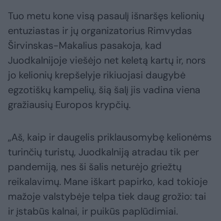
Tuo metu kone visą pasaulį išnaršęs kelionių
entuziastas ir jų organizatorius Rimvydas
Širvinskas-Makalius pasakoja, kad
Juodkalnijoje viešėjo net keletą kartų ir, nors
jo kelionių krepšelyje rikiuojasi daugybė
egzotiškų kampelių, šią šalį jis vadina viena
gražiausių Europos krypčių.
„Aš, kaip ir daugelis priklausomybę kelionėms
turinčių turistų, Juodkalniją atradau tik per
pandemiją, nes ši šalis neturėjo griežtų
reikalavimų. Mane iškart papirko, kad tokioje
mažoje valstybėje telpa tiek daug grožio: tai
ir įstabūs kalnai, ir puikūs paplūdimiai.