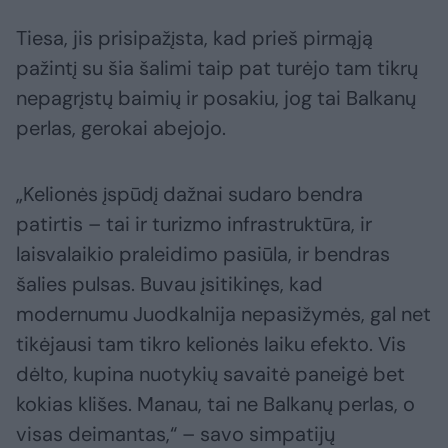
Tiesa, jis prisipažįsta, kad prieš pirmąją
pažintį su šia šalimi taip pat turėjo tam tikrų
nepagrįstų baimių ir posakiu, jog tai Balkanų
perlas, gerokai abejojo.
„Kelionės įspūdį dažnai sudaro bendra
patirtis – tai ir turizmo infrastruktūra, ir
laisvalaikio praleidimo pasiūla, ir bendras
šalies pulsas. Buvau įsitikinęs, kad
modernumu Juodkalnija nepasižymės, gal net
tikėjausi tam tikro kelionės laiku efekto. Vis
dėlto, kupina nuotykių savaitė paneigė bet
kokias klišes. Manau, tai ne Balkanų perlas, o
visas deimantas,“ – savo simpatijų