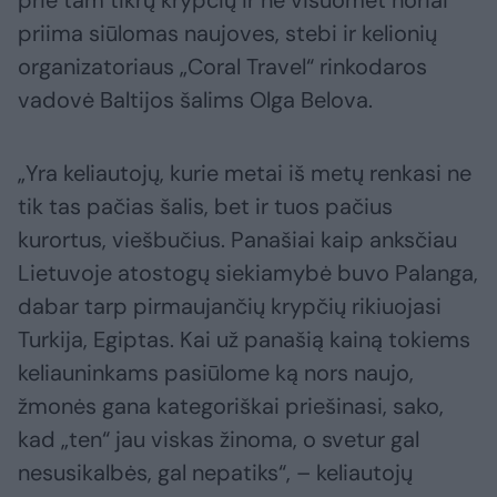
prie tam tikrų krypčių ir ne visuomet noriai
priima siūlomas naujoves, stebi ir kelionių
organizatoriaus „Coral Travel“ rinkodaros
vadovė Baltijos šalims Olga Belova.
„Yra keliautojų, kurie metai iš metų renkasi ne
tik tas pačias šalis, bet ir tuos pačius
kurortus, viešbučius. Panašiai kaip anksčiau
Lietuvoje atostogų siekiamybė buvo Palanga,
dabar tarp pirmaujančių krypčių rikiuojasi
Turkija, Egiptas. Kai už panašią kainą tokiems
keliauninkams pasiūlome ką nors naujo,
žmonės gana kategoriškai priešinasi, sako,
kad „ten“ jau viskas žinoma, o svetur gal
nesusikalbės, gal nepatiks“, – keliautojų