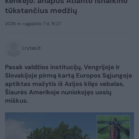
kenkėjo: anapus Atlanto išnaikino
tūkstančius medžių
2026 m. rugpjūčio 7 d. 15:27
Lrytas.lt
Pasak valdžios institucijų, Vengrijoje ir
Slovakijoje pirmą kartą Europos Sąjungoje
aptiktas mažytis iš Azijos kilęs vabalas,
Šiaurės Amerikoje nuniokojęs uosių
miškus.