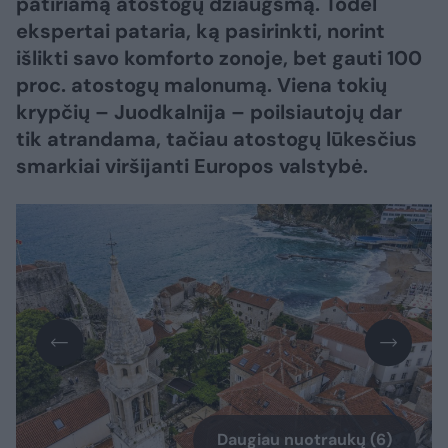
patiriamą atostogų džiaugsmą. Todėl
ekspertai pataria, ką pasirinkti, norint
išlikti savo komforto zonoje, bet gauti 100
proc. atostogų malonumą. Viena tokių
krypčių – Juodkalnija – poilsiautojų dar
tik atrandama, tačiau atostogų lūkesčius
smarkiai viršijanti Europos valstybė.
Daugiau nuotraukų (6)