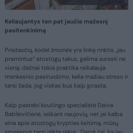
Keliaujantys ten pat jaučia mažesnį
pasitenkinimą
Priežasčių, kodėl žmonės yra linkę rinktis „jau
pramintus“ atostogų takus, galima surasti ne
vieną: dažnai tokia praktika reikalauja
menkesnio pasiruošimo, kelia mažiau streso ir
tarsi žada, jog viskas bus kaip įprasta.
Kaip pastebi koučingo specialistė Daiva
Babilevičienė, ieškant naujovių, net jei kalba
eina apie atostogų krypties keitimą, mūsų
smegenys tarsi rėkte rėkia: „Daryk tai, ką jau