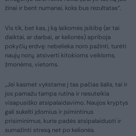
žinai ir bent numanai, koks bus rezultatas“.
Vis tik, bet kas, į ką laikomės įsikibę (ar tai
daiktai, ar darbai, ar kelionės) apriboja
pokyčių erdvę: nebelieka noro pažinti, turėti
naujų norų, atsiverti kitokioms veikloms,
žmonėms, vietoms.
„Jei kasmet vykstame į tas pačias šalis, tai ir
jos pamažu tampa rutina ir nesuteikia
visapusiško atsipalaidavimo. Naujos kryptys
gali sukelti įdomius ir įsimintinus
prisiminimus, kurie padės atsipalaiduoti ir
sumažinti stresą net po kelionės.