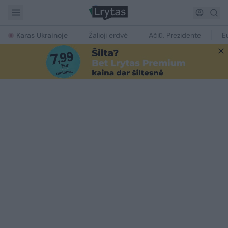
Karas Ukrainoje
Žalioji erdvė
Ačiū, Prezidente
E