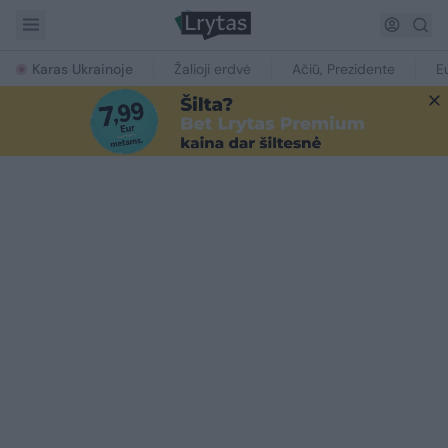
Karas Ukrainoje
Žalioji erdvė
Ačiū, Prezidente
E