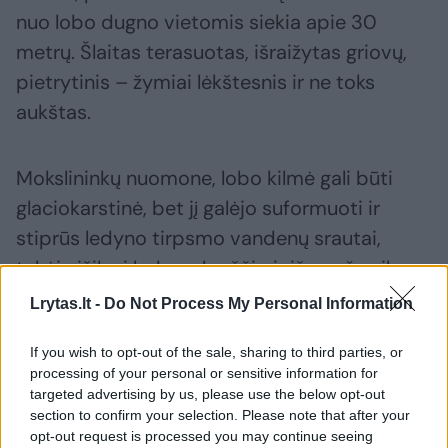
nuo lobo dugno vietomis siekia apie 30
metrų. Šlaitas terasuotas, išraižytas griovų,
pietrytinis – žymiai lėkštesnis ir ne toks
aukštas.
Mokslininkų nuomone, lobo kilmė gali būti
glaciokarstinė, bet jį galėjo suformuoti ir
stiprūs ledyno tirpsmo vandenų srautai,
tekėję išilgai ledo pakraščio ir išgraužę gilų
ilgą klonį. Amerikos lobo dugno nuosėdas
Lrytas.lt -
Do Not Process My Personal Information
sudaro smulkutis smėlis, dugnas vietomis
If you wish to opt-out of the sale, sharing to third parties, or
užpelkėjęs.
processing of your personal or sensitive information for
targeted advertising by us, please use the below opt-out
section to confirm your selection. Please note that after your
Lobo dugnas ir šlaitai apaugę skroblais,
opt-out request is processed you may continue seeing