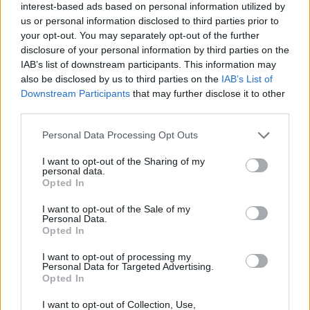
klevais, ąžuolais ir šimtametėmis liepomis.
interest-based ads based on personal information utilized by
us or personal information disclosed to third parties prior to
Dalis senolių jau atgulė šlaituose ir jie jokiu
your opt-out. You may separately opt-out of the further
būdu neturi būti „sutvarkyti“, o toliau tęsti
disclosure of your personal information by third parties on the
savo gyvenimo misiją ir tapti namais
IAB’s list of downstream participants. This information may
also be disclosed by us to third parties on the
IAB’s List of
daugybei kitų organizmų.
Downstream Participants
that may further disclose it to other
third parties.
Personal Data Processing Opt Outs
Susiję straipsniai
I want to opt-out of the Sharing of my
personal data.
Opted In
I want to opt-out of the Sale of my
Personal Data.
Opted In
I want to opt-out of processing my
Personal Data for Targeted Advertising.
Opted In
I want to opt-out of Collection, Use,