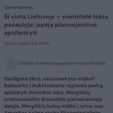
Gamta
Kelionės
Ši vieta Lietuvoje – vienintelė tokia
pasaulyje: įspėja planuojančius
apsilankyti
2023 m. birželio 18 d. 05:00
Dzūkijos-Suvalkijos saugomų teritorijų direkcija
Pasiilgote tikro, nesutvarkyto miško?
Keliaukite į Aukštadvario regioninį parką
aplankyti Amerikos lobo. Mergiškių
kraštovaizdžio draustinio pietvakarinėje
dalyje, Mergiškių kalvų miške į rytus nuo
Amerikos kaimo rasite fliuvioglacialinės