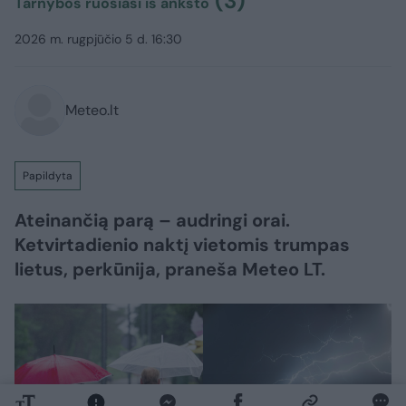
(3)
Tarnybos ruošiasi iš anksto
2026 m. rugpjūčio 5 d. 16:30
Meteo.lt
Papildyta
Ateinančią parą – audringi orai.
Ketvirtadienio naktį vietomis trumpas
lietus, perkūnija, praneša Meteo LT.