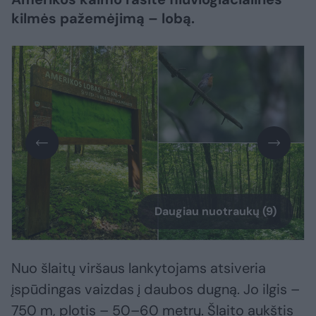
kilmės pažemėjimą – lobą.
Daugiau nuotraukų (9)
Nuo šlaitų viršaus lankytojams atsiveria
įspūdingas vaizdas į daubos dugną. Jo ilgis –
750 m, plotis – 50–60 metrų. Šlaito aukštis