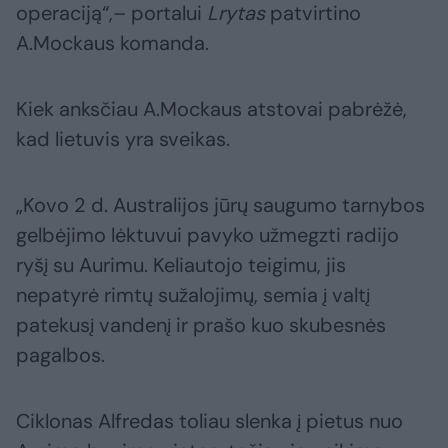
operaciją“,– portalui
Lrytas
patvirtino
A.Mockaus komanda.
Kiek anksčiau A.Mockaus atstovai pabrėžė,
kad lietuvis yra sveikas.
„Kovo 2 d. Australijos jūrų saugumo tarnybos
gelbėjimo lėktuvui pavyko užmegzti radijo
ryšį su Aurimu. Keliautojo teigimu, jis
nepatyrė rimtų sužalojimų, semia į valtį
patekusį vandenį ir prašo kuo skubesnės
pagalbos.
Ciklonas Alfredas toliau slenka į pietus nuo