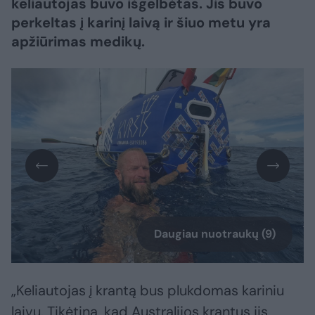
keliautojas buvo išgelbėtas. Jis buvo
perkeltas į karinį laivą ir šiuo metu yra
apžiūrimas medikų.
Daugiau nuotraukų (9)
„Keliautojas į krantą bus plukdomas kariniu
laivu. Tikėtina, kad Australijos krantus jis