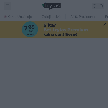
Karas Ukrainoje
Žalioji erdvė
Ačiū, Prezidente
E