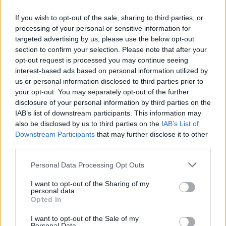
laivas, pakeliui į pagalbą iš Brisbano į Koralų
jūrą. Tarnybos sakė, kad laivas turėtų pasiekti
If you wish to opt-out of the sale, sharing to third parties, or
processing of your personal or sensitive information for
A.Mockų iki pirmadienio ryto vietos laiku.
targeted advertising by us, please use the below opt-out
section to confirm your selection. Please note that after your
opt-out request is processed you may continue seeing
Primename, kad įprastai kone kasdien įrašus
interest-based ads based on personal information utilized by
keliančio A.Mockaus paskyra neatnaujinta jau
us or personal information disclosed to third parties prior to
your opt-out. You may separately opt-out of the further
daugiau nei dvi dienas.
disclosure of your personal information by third parties on the
IAB’s list of downstream participants. This information may
also be disclosed by us to third parties on the
IAB’s List of
Downstream Participants
that may further disclose it to other
third parties.
Personal Data Processing Opt Outs
I want to opt-out of the Sharing of my
personal data.
Opted In
I want to opt-out of the Sale of my
Personal Data.