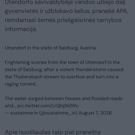
Utendorfo savivaldybėje vanduo užliejo dalį
gyvenvietės ir užblokavo kelius, pranešė APA,
remdamasi žemės priešgaisrinės tarnybos
informacija.
Uttendorf in the state of Salzburg, Austria
Frightening scenes from the town of Uttendorf in the
state of Salzburg, after a violent thunderstorm caused
the Thubersbach stream to overflow and turn into a
raging torrent;
The water surged between houses and flooded roads
and…
pic.twitter.com/LrQlq9i0Wu
— sustainme.in (@sustainme_in)
August 7, 2026
Apie nuošliaužas taip pat pranešta