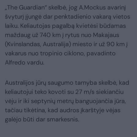
„The Guardian“ skelbė, jog A.Mockus avarinį
švyturį įjungė dar penktadienio vakarą vietos
laiku. Keliautojas pagalbą kvietėsi būdamas
maždaug už 740 km į rytus nuo Makajaus
(Kvinslandas, Australija) miesto ir už 90 km į
vakarus nuo tropinio ciklono, pavadinto
Alfredo vardu.
Australijos jūrų saugumo tarnyba skelbė, kad
keliautojui teko kovoti su 27 m/s siekiančiu
vėju ir iki septynių metrų banguojančia jūra,
tačiau tikėtina, kad audros įkarštyje vėjas
galėjo būti dar smarkesnis.