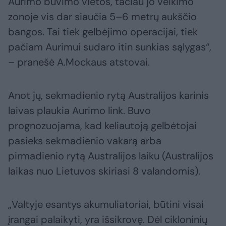
Aurimo buvimo vietos, tačiau jo veikimo
zonoje vis dar siaučia 5–6 metrų aukščio
bangos. Tai tiek gelbėjimo operacijai, tiek
pačiam Aurimui sudaro itin sunkias sąlygas“,
– pranešė A.Mockaus atstovai.
Anot jų, sekmadienio rytą Australijos karinis
laivas plaukia Aurimo link. Buvo
prognozuojama, kad keliautoją gelbėtojai
pasieks sekmadienio vakarą arba
pirmadienio rytą Australijos laiku (Australijos
laikas nuo Lietuvos skiriasi 8 valandomis).
„Valtyje esantys akumuliatoriai, būtini visai
įrangai palaikyti, yra išsikrovę. Dėl cikloninių