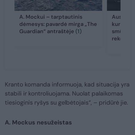
A. Mockui – tarptautinis
Australai
dėmesys: pavardė mirga „The
kuris už
Guardian“ antraštėje
(1)
smūgiui: 
rekordin
Kranto komanda informuoja, kad situacija yra
stabili ir kontroliuojama. Nuolat palaikomas
tiesioginis ryšys su gelbėtojais“, – pridūrė jie.
A. Mockus nesužeistas