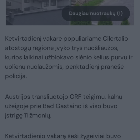
Daugiau nuotraukų (1)
Ketvirtadienį vakare populiariame Cilertalio
atostogų regione įvyko trys nuošliaužos,
kurios laikinai užblokavo slėnio kelius purvu ir
uolienų nuolaužomis, penktadienį pranešė
policija.
Austrijos transliuotojo ORF teigimu, kalnų
užeigoje prie Bad Gastaino iš viso buvo
įstrigę 11 žmonių.
Ketvirtadienio vakarą šeši žygeiviai buvo