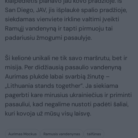
klaipėdietis planavo jau kovo pradžioje. Iš
San Diego, JAV, jis išplaukė spalio pradžioje,
siekdamas vienviete irkline valtimi įveikti
Ramųjį vandenyną ir tapti pirmuoju tai
padariusiu žmogumi pasaulyje.
Ši kelionė unikali ne tik savo maršrutu, bet ir
misija. Per didžiausią pasaulio vandenyną
Aurimas plukdė labai svarbią žinutę –
„Lithuania stands together“. Ja siekiama
pagerbti kare mirusius ukrainiečius ir priminti
pasauliui, kad negalime nustoti padėti šaliai,
kuri kovoja už mūsų visų laisvę.
Aurimas Mockus
Ramusis vandenynas
taifūnas