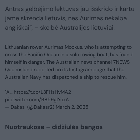
Antras gelbėjimo lėktuvas jau išskrido ir kartu
jame skrenda lietuvis, nes Aurimas nekalba
angliškai“, – skelbė Australijos lietuviai.
Lithuanian rower Aurimas Mockus, who is attempting to
cross the Pacific Ocean in a solo rowing boat, has found
himself in danger. The Australian news channel 7NEWS
Queensland reported on its Instagram page that the
Australian Navy has dispatched a ship to rescue him.
"A…
https://t.co/L3FHsHvMA2
pic.twitter.com/R859glYoxA
— Dakas (@Dakasr2)
March 2, 2025
Nuotraukose – didžiulės bangos