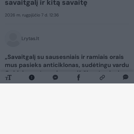
savaitgalį ir kitą savaitę
2026 m. rugpjūčio 7 d. 12:36
Lrytas.lt
„Savaitgalį su sausesniais ir ramiais orais
mus pasieks anticiklonas, sudėtingu vardu
Quiriakus, vėsesnis oras iš šiaurės vis dar
brausis, tad naktys bus vėsokos, dienomis
irgi labai nekaisim“, – feisbuko paskyroje
rašė sinoptikė Elvyra Latvėnaitė.