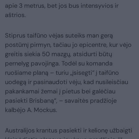
apie 3 metrus, bet jos bus intensyvios ir
aštrios.
Stiprus taifūno vėjas suteiks man gerą
postūmį pirmyn, tačiau jo epicentre, kur vėjo
greitis siekia 50 mazgų, atsidurti būtų
pernelyg pavojinga. Todėl su komanda
ruošiame planą – turiu „įsisegti“ į taifūno
uodegą ir pasinaudoti vėju, kad nusileisčiau
pakankamai žemai į pietus bei galėčiau
pasiekti Brisbaną“, – savaitės pradžioje
kalbėjo A. Mockus.
Australijos krantus pasiekti ir kelionę užbaigti