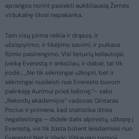
aprangos norint pasiekti aukščiausią Žemės
viršukalnę tikrai nepakanka.
Tam visų pirma reikia ir drąsos, ir
užsispyrimo, ir tikėjimo savimi, ir puikaus
fizinio pasirengimo. Visi lietuvių keliautojai,
įveikę Everestą ir anksčiau, ir dabar, tai tik
įrodė... „Ne tik sėkmingai užkopti, bet ir
sėkmingai nusileisti nuo Everesto buvom
palinkėję Aurimui prieš kelionę,“– sako
„Rekordų akademijos“ vadovas Gintaras
Pocius ir primena, kad statistika išties
negailestinga – didelė dalis alpinistų, užkopę į
Everestą, vis tik žūsta būtent leisdamiesi nuo
Everesto! Net ir Vlado Vitkausko pirmoji