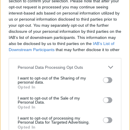
section to confirm your selection. Please note that after your
m. gegužės 24 d. iš šiaurinės Everesto
opt-out request is processed you may continue seeing
(Tibeto) pusės, aukščiausio kalno viršūnę
interest-based ads based on personal information utilized by
us or personal information disclosed to third parties prior to
vienu metu paeiliui pasiekė trys lietuviai:
your opt-out. You may separately opt-out of the further
Justas Narkevičius, Aurimas Valujavičius ir
disclosure of your personal information by third parties on the
IAB’s list of downstream participants. This information may
Nerijus Pranckevičius.
also be disclosed by us to third parties on the
IAB’s List of
Downstream Participants
that may further disclose it to other
third parties.
Susiję straipsniai
Personal Data Processing Opt Outs
I want to opt-out of the Sharing of my
personal data.
Opted In
I want to opt-out of the Sale of my
Personal Data.
Opted In
→
I want to opt-out of processing my
Personal Data for Targeted Advertising.
Opted In