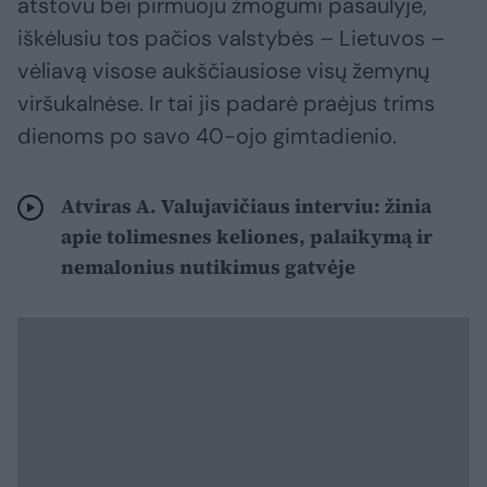
atstovu bei pirmuoju žmogumi pasaulyje,
iškėlusiu tos pačios valstybės – Lietuvos –
vėliavą visose aukščiausiose visų žemynų
viršukalnėse. Ir tai jis padarė praėjus trims
dienoms po savo 40-ojo gimtadienio.
Atviras A. Valujavičiaus interviu: žinia
apie tolimesnes keliones, palaikymą ir
nemalonius nutikimus gatvėje