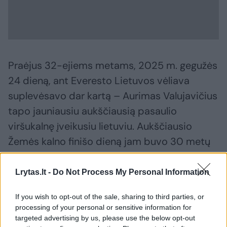
Praėjus 32-ejiems metams, 2025 m. gegužės
24 dieną, ant Everesto Lietuvos vėliava
suplevėsavo dar kartą – Aurimas Valujavičius
tapo jauniausiu aukščiausią pasaulio
viršukalnę įveikusiu lietuviu. Aukščiausio
Žemės kalno finišo dieną jam buvo 30 metų
10 mėnesių ir 4 dienos.
Lrytas.lt -
Do Not Process My Personal Information
Aurimas kartu su lietuvių ekspedicija pasiekė
If you wish to opt-out of the sale, sharing to third parties, or
ir dar vieną Lietuvos rekordą – daugiausia
processing of your personal or sensitive information for
targeted advertising by us, please use the below opt-out
vienu metu į Everestą įkopusių lietuvių. 2025