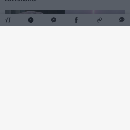
Daugiau nuotraukų (30)
„Tai anticiklonas, vardu Pythagoras, sausais ir
ramiais orais besitraukdamas pamalonino, tik
tas karštis vėl daug kam netiko“, – rašė
sinoptikė.