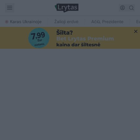
Karas Ukrainoje
Žalioji erdvė
Ačiū, Prezidente
E