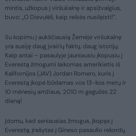
mintis, užkopus į viršukalnę ir apsižvalgius,
buvo: „O Dievulėli, kaip reikės nusilęisti!“.
Su kopimu į aukščiausią Žemėje viršukalnę
yra susiję daug įvairių faktų, daug istorijų.
Kaip antai – pasaulyje jauniausiu įkopusiu į
Everestą žmogumi laikomas amerikietis iš
Kalifornijos (JAV) Jordan Romero, kuris į
Everestą įkopė būdamas vos 13-kos metų ir
10 mėnesių amžiaus, 2010 m gegužės 22
dieną!
Įdomu, kad seniausias žmogus, įkopęs į
Everestą, įrašytas į Gineso pasaulio rekordų