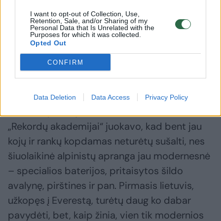
Aurimas Valujavičius prabilo
A. Valuja
I want to opt-out of Collection, Use,
Retention, Sale, and/or Sharing of my
apie santykius: atsakė į
neįtikėti
Personal Data that Is Unrelated with the
Purposes for which it was collected.
klausimą, ar jam patinka
klientai
Opted Out
moterys
(3)
CONFIRM
Data Deletion
Data Access
Privacy Policy
Prieš ekspediciją į Everestą, Aurimas
„Rekordų akademijai“ juokavo, kad bent jau
kojų ir rankų kopdamas neturėtų sušalti, nes
šiuolaikinė alpinistų apranga jau modernesnė
– specialios baterijos, pritaisytos šildo
avalynę, pirštines ir pan. Pirmasis lietuvis,
užkopęs į Everestą, turėtų daug ko dabar
pavydėti, bet, kaip žinia, vien tik modernios