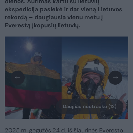
dienos. Aurimas kartu su lietuvių
ekspedicija pasiekė ir dar vieną Lietuvos
rekordą – daugiausia vienu metu į
Everestą įkopusių lietuvių.
Daugiau nuotraukų (12)
2025 m. gegužės 24 d. iš šiaurinės Everesto