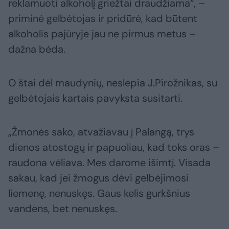
reklamuoti alkoholį griežtai draudžiama“, –
priminė gelbėtojas ir pridūrė, kad būtent
alkoholis pajūryje jau ne pirmus metus –
dažna bėda.
O štai dėl maudynių, neslepia J.Pirožnikas, su
gelbėtojais kartais pavyksta susitarti.
„Žmonės sako, atvažiavau į Palangą, trys
dienos atostogų ir papuoliau, kad toks oras –
raudona vėliava. Mes darome išimtį. Visada
sakau, kad jei žmogus dėvi gelbėjimosi
liemenę, nenuskęs. Gaus kelis gurkšnius
vandens, bet nenuskęs.