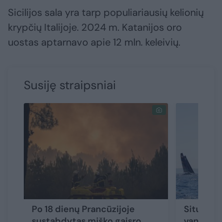
Sicilijos sala yra tarp populiariausių kelionių
krypčių Italijoje. 2024 m. Katanijos oro
uostas aptarnavo apie 12 mln. keleivių.
Susiję straipsniai
Po 18 dienų Prancūzijoje
Situacija
sustabdytas miško gaisro
vandens 