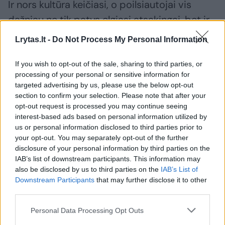
Ir nors kultūra keičiasi, o poilsiautojai vis
dažniau ne tik patys elgiasi atsakingai, bet ir
kitus paprotina, yra problema, kuri gelbėtojus
Lrytas.lt -
Do Not Process My Personal Information
kamuoja jau ne vienus metus.
If you wish to opt-out of the sale, sharing to third parties, or
processing of your personal or sensitive information for
targeted advertising by us, please use the below opt-out
section to confirm your selection. Please note that after your
opt-out request is processed you may continue seeing
interest-based ads based on personal information utilized by
us or personal information disclosed to third parties prior to
your opt-out. You may separately opt-out of the further
disclosure of your personal information by third parties on the
IAB’s list of downstream participants. This information may
also be disclosed by us to third parties on the
IAB’s List of
Downstream Participants
that may further disclose it to other
third parties.
Daugiau nuotraukų (7)
Personal Data Processing Opt Outs