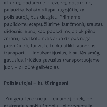
atranką, padarėme ir rezervą, pasakėme,
palaukite, kol ateis liepa, rugpjūtis, kai
poilsiautojų bus daugiau. Priimame
papildomų etapų, žiūrime, kur žmonių srautas
didesnis. Būna, kad paplūdimyje tiek pilna
žmonių, kad keturratis arba džipas negali
pravažiuoti, tai viską tenka atlikti vandens
transportu – ir nukentėjusius, ir saulės smūgį
gavusius, ir lūžius gavusius transportuojame
juo“, – pridūrė gelbėtojas.
Poilsiautojai – kultūringesni
„Yra gera tendencija – einame į priekį, bet
atsiranda visokių žmonių. Jei procentaliai –