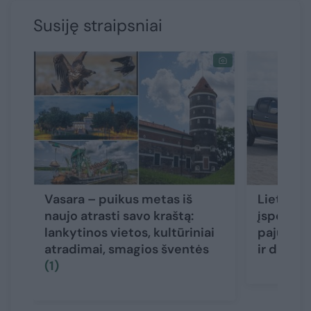
Susiję straipsniai
Vasara – puikus metas iš
Lietuvos
naujo atrasti savo kraštą:
įspėjimas
lankytinos vietos, kultūriniai
pajūryje 
atradimai, smagios šventės
ir dronai
(1)