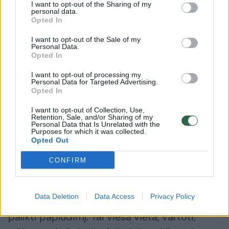
Ir nors gyventojų sąmoningumas auga, vis dar atsiranda
I want to opt-out of the Sharing of my
personal data.
tokių, kurie su gelbėtojų keliamomis ir maudynes
Opted In
draudžiančiomis vėliavomis nesutinka, o gelbėti į
pavojingas bangas brendančius šiemet gali būti kiek
I want to opt-out of the Sale of my
Personal Data.
sudėtingiau, sako Palangos gelbėtojų vadas Jonas
Opted In
Pirožnikas.
I want to opt-out of processing my
G.Bitvinsko nuotr.
Personal Data for Targeted Advertising.
Opted In
„Jei ir nėra gelbėtojų, paskambina, pasako,
I want to opt-out of Collection, Use,
Retention, Sale, and/or Sharing of my
kad vartoja alkoholį, kad atsiveda gyvūną ne į
Personal Data that Is Unrelated with the
Purposes for which it was collected.
tą paplūdimį. Jeigu mums nepavyksta
Opted Out
susitarti su poilsiautoju, kviečiame policiją,
CONFIRM
nors to be reikalo ir nedarome. Matome, jei
pavyksta išspręsti problemą be pareigūnų,
Data Deletion
Data Access
Privacy Policy
darome tai. Jei vartojo alkoholį – prašome
palikti paplūdimį. Tai vieša vieta, vartoti,