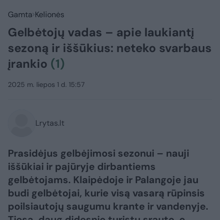
Gamta
Kelionės
Gelbėtojų vadas – apie laukiantį
sezoną ir iššūkius: neteko svarbaus
įrankio
(1)
2025 m. liepos 1 d. 15:57
Lrytas.lt
Prasidėjus gelbėjimosi sezonui – nauji
iššūkiai ir pajūryje dirbantiems
gelbėtojams. Klaipėdoje ir Palangoje jau
budi gelbėtojai, kurie visą vasarą rūpinsis
poilsiautojų saugumu krante ir vandenyje.
Tiesa, daug didesnio turistų srauto, o