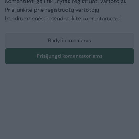
Komentuoti gali tik Lrytas registruoti vartotojai.
Prisijunkite prie registruotų vartotojų
bendruomenės ir bendraukite komentaruose!
Rodyti komentarus
Prisijungti komentatoriams