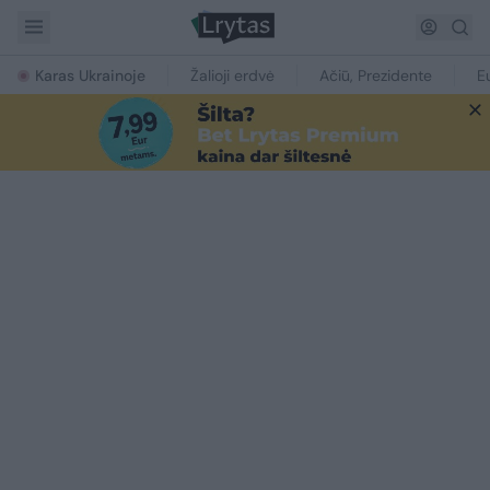
Karas Ukrainoje
Žalioji erdvė
Ačiū, Prezidente
E