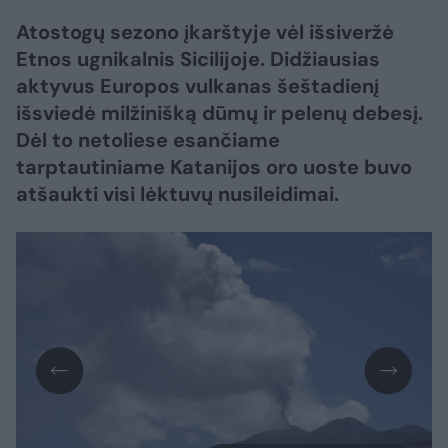
Atostogų sezono įkarštyje vėl išsiveržė
Etnos ugnikalnis Sicilijoje. Didžiausias
aktyvus Europos vulkanas šeštadienį
išsviedė milžinišką dūmų ir pelenų debesį.
Dėl to netoliese esančiame
tarptautiniame Katanijos oro uoste buvo
atšaukti visi lėktuvų nusileidimai.