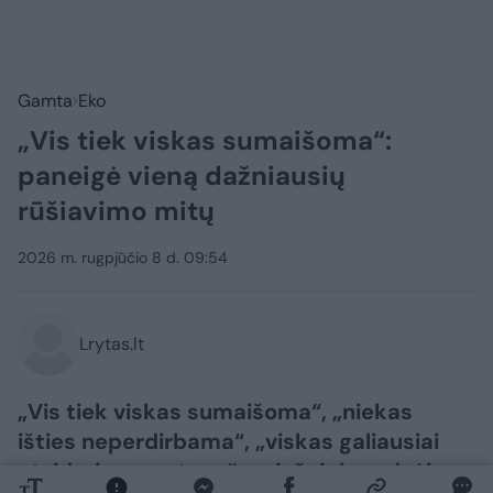
Gamta
Eko
„Vis tiek viskas sumaišoma“:
paneigė vieną dažniausių
rūšiavimo mitų
2026 m. rugpjūčio 8 d. 09:54
Lrytas.lt
​„Vis tiek viskas sumaišoma“, „niekas
išties neperdirbama“, „viskas galiausiai
atsiduria sąvartyne“ – viešojoje erdvėje