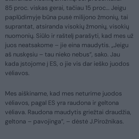
85 proc. viskas gerai, tačiau 15 proc... Jeigu
paplūdimyje būna pusė milijono žmonių, tai
suprantat, atsiranda visokių žmonių, visokių
nuomonių. Siūlo ir raštelį parašyti, kad mes už
juos neatsakome – jie eina maudytis. „Jeigu
aš nuskęsiu – tau nieko nebus“, sako. Jau
kada įstojome į ES, o jie vis dar ieško juodos
vėliavos.
Mes aiškiname, kad mes neturime juodos
vėliavos, pagal ES yra raudona ir geltona
vėliava. Raudona maudytis griežtai draudžia,
geltona – pavojinga“, – dėstė J.Pirožnikas.