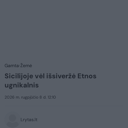
Gamta
Žemė
Sicilijoje vėl išsiveržė Etnos
ugnikalnis
2026 m. rugpjūčio 8 d. 12:10
Lrytas.lt