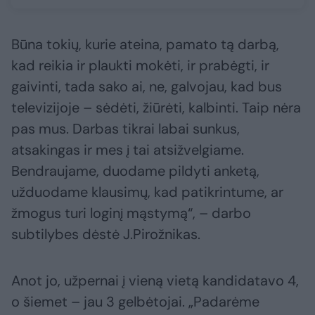
Būna tokių, kurie ateina, pamato tą darbą,
kad reikia ir plaukti mokėti, ir prabėgti, ir
gaivinti, tada sako ai, ne, galvojau, kad bus
televizijoje – sėdėti, žiūrėti, kalbinti. Taip nėra
pas mus. Darbas tikrai labai sunkus,
atsakingas ir mes į tai atsižvelgiame.
Bendraujame, duodame pildyti anketą,
užduodame klausimų, kad patikrintume, ar
žmogus turi loginį mąstymą“, – darbo
subtilybes dėstė J.Pirožnikas.
Anot jo, užpernai į vieną vietą kandidatavo 4,
o šiemet – jau 3 gelbėtojai. „Padarėme