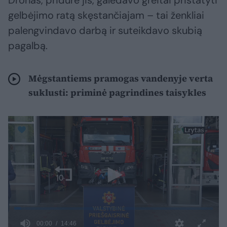
Dronas, pridūrė jis, galėdavo greitai pristatyti
gelbėjimo ratą skęstančiajam – tai ženkliai
palengvindavo darbą ir suteikdavo skubią
pagalbą.
Mėgstantiems pramogas vandenyje verta
suklusti: priminė pagrindines taisykles