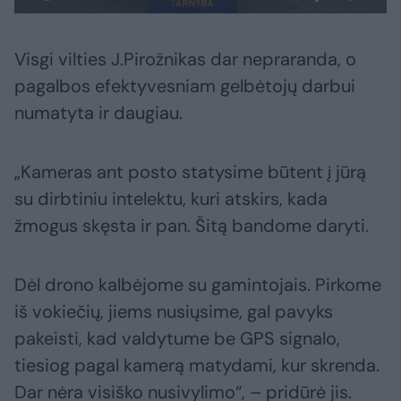
Visgi vilties J.Pirožnikas dar nepraranda, o
pagalbos efektyvesniam gelbėtojų darbui
numatyta ir daugiau.
„Kameras ant posto statysime būtent į jūrą
su dirbtiniu intelektu, kuri atskirs, kada
žmogus skęsta ir pan. Šitą bandome daryti.
Dėl drono kalbėjome su gamintojais. Pirkome
iš vokiečių, jiems nusiųsime, gal pavyks
pakeisti, kad valdytume be GPS signalo,
tiesiog pagal kamerą matydami, kur skrenda.
Dar nėra visiško nusivylimo“, – pridūrė jis.