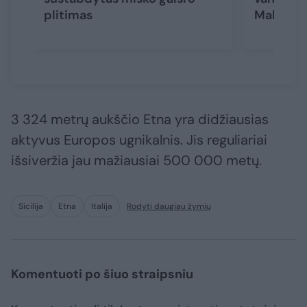
plitimas
Maljorko
3 324 metrų aukščio Etna yra didžiausias
aktyvus Europos ugnikalnis. Jis reguliariai
išsiveržia jau mažiausiai 500 000 metų.
Sicilija
Etna
Italija
Rodyti daugiau žymių
Komentuoti po šiuo straipsniu