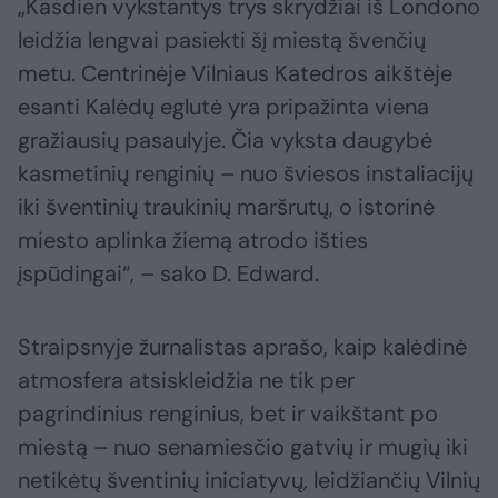
„Kasdien vykstantys trys skrydžiai iš Londono
leidžia lengvai pasiekti šį miestą švenčių
metu. Centrinėje Vilniaus Katedros aikštėje
esanti Kalėdų eglutė yra pripažinta viena
gražiausių pasaulyje. Čia vyksta daugybė
kasmetinių renginių – nuo šviesos instaliacijų
iki šventinių traukinių maršrutų, o istorinė
miesto aplinka žiemą atrodo išties
įspūdingai“, – sako D. Edward.
Straipsnyje žurnalistas aprašo, kaip kalėdinė
atmosfera atsiskleidžia ne tik per
pagrindinius renginius, bet ir vaikštant po
miestą – nuo senamiesčio gatvių ir mugių iki
netikėtų šventinių iniciatyvų, leidžiančių Vilnių