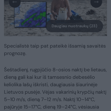
Daugiau nuotraukų (23)
Specialistė taip pat pateikė išsamią savaitės
prognozę.
Šeštadienį, rugpjūčio 8-osios naktį be lietaus,
dieną gali kai kur iš tamsesnio debesėlio
keliolika lašų iškristi, daugiausia šiaurinėje
Lietuvos pusėje. Vėjas vakarinių krypčių naktį
5–10 m/s, dieną 7–12 m/s. Naktį 10–14°C,
pajūryje 15–17°C, dieną 19–24°C, vėsiausia