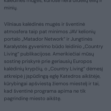
kalėdines muges, kuriose nėra didelių eilių ir
minių.
Vilniaus kalėdinės mugės ir šventinė
atmosfera taip pat minimos JAV kelionių
portalo „Matador Network“ ir Jungtinės
Karalystės gyvenimo būdo leidinio „Country
Living“ publikacijose. Amerikiečiai mūsų
sostinę priskyrė prie geriausių Europos
kalėdinių krypčių, o „Country Living“ dėmesį
atkreipė į įspūdingą eglę Katedros aikštėje,
kūrybingai apšviestą žiemos miestelį ir tai,
kad šventinė programa apima ne tik
pagrindinę miesto aikštę.