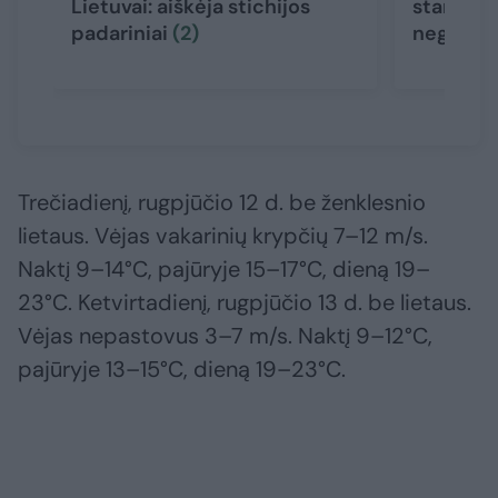
Lietuvai: aiškėja stichijos
stambi k
padariniai
(2)
negailes
Trečiadienį, rugpjūčio 12 d. be ženklesnio
lietaus. Vėjas vakarinių krypčių 7–12 m/s.
Naktį 9–14°C, pajūryje 15–17°C, dieną 19–
23°C. Ketvirtadienį, rugpjūčio 13 d. be lietaus.
Vėjas nepastovus 3–7 m/s. Naktį 9–12°C,
pajūryje 13–15°C, dieną 19–23°C.