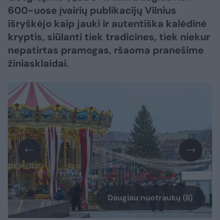
600-uose įvairių publikacijų Vilnius
išryškėjo kaip jauki ir autentiška kalėdinė
kryptis, siūlanti tiek tradicines, tiek niekur
nepatirtas pramogas, ršaoma pranešime
žiniasklaidai.
Daugiau nuotraukų (8)