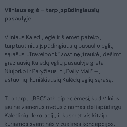
Vilniaus eglė – tarp įspūdingiausių
pasaulyje
Vilniaus Kalėdų eglė ir šiemet pateko į
tarptautinius įspūdingiausių pasaulio eglių
sąrašus. „Travelbook“ sostinę įtraukė į dešimt
gražiausių Kalėdų eglių pasaulyje greta
Niujorko ir Paryžiaus, o „Daily Mail“ – į
aštuonių ikoniškiausių Kalėdų eglių sąrašą.
Tuo tarpu „BBC“ atkreipė dėmesį, kad Vilnius
jau ne vienerius metus žinomas dėl įspūdingų
Kalėdinių dekoracijų ir kasmet vis kitaip
kuriamos šventinės vizualinės koncepcijos.