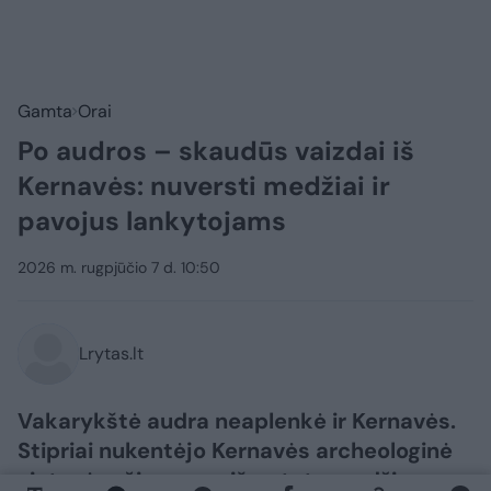
Gamta
Orai
Po audros – skaudūs vaizdai iš
Kernavės: nuversti medžiai ir
pavojus lankytojams
2026 m. rugpjūčio 7 d. 10:50
Lrytas.lt
Vakarykštė audra neaplenkė ir Kernavės.
Stipriai nukentėjo Kernavės archeologinė
vietovė – čia gausu išvartytų medžių,