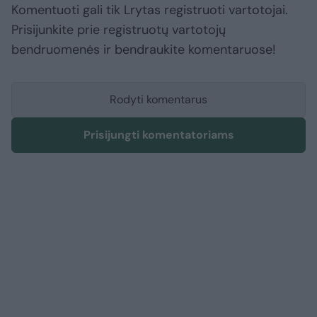
Komentuoti gali tik Lrytas registruoti vartotojai.
Prisijunkite prie registruotų vartotojų
bendruomenės ir bendraukite komentaruose!
Rodyti komentarus
Prisijungti komentatoriams