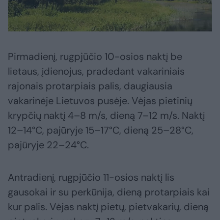
Pirmadienį, rugpjūčio 10-osios naktį be
lietaus, įdienojus, pradedant vakariniais
rajonais protarpiais palis, daugiausia
vakarinėje Lietuvos pusėje. Vėjas pietinių
krypčių naktį 4–8 m/s, dieną 7–12 m/s. Naktį
12–14°C, pajūryje 15–17°C, dieną 25–28°C,
pajūryje 22–24°C.
Antradienį, rugpjūčio 11-osios naktį lis
gausokai ir su perkūnija, dieną protarpiais kai
kur palis. Vėjas naktį pietų, pietvakarių, dieną