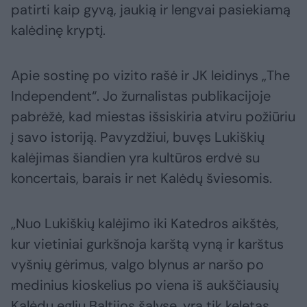
patirti kaip gyvą, jaukią ir lengvai pasiekiamą
kalėdinę kryptį.
Apie sostinę po vizito rašė ir JK leidinys „The
Independent“. Jo žurnalistas publikacijoje
pabrėžė, kad miestas išsiskiria atviru požiūriu
į savo istoriją. Pavyzdžiui, buvęs Lukiškių
kalėjimas šiandien yra kultūros erdvė su
koncertais, barais ir net Kalėdų šviesomis.
„Nuo Lukiškių kalėjimo iki Katedros aikštės,
kur vietiniai gurkšnoja karštą vyną ir karštus
vyšnių gėrimus, valgo blynus ar naršo po
medinius kioskelius po viena iš aukščiausių
Kalėdų eglių Baltijos šalyse, yra tik keletas