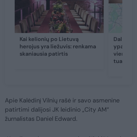
Kai kelionių po Lietuvą
Dalis net
herojus yra liežuvis: renkama
ypatingų 
skaniausia patirtis
vienas sl
tualete
Apie Kalėdinį Vilnių rašė ir savo asmenine
patirtimi dalijosi JK leidinio „City AM“
žurnalistas Daniel Edward.