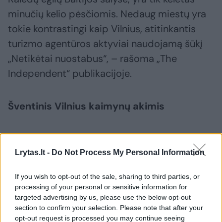
minučių kelio pėsčiomis. Nedaug miestų yra
tokie kontrastingi kaip Vilnius, atitinkantis
turizmo agentūros aktyviai naudojamą šūkį
„Netikėtai nuostabus“, – rašoma „The
Independent“ publikacijoje.
Šventinis Vilnius kaimynų akimis
Kalėdinis Vilnius šiemet plačiai aptartas ir
kaimyninėse šalyse – Lenkijoje ir Latvijoje.
Lrytas.lt -
Do Not Process My Personal Information
Lenkijos žiniasklaidoje daug dėmesio sulaukė
If you wish to opt-out of the sale, sharing to third parties, or
Kalėdų senelių suvažiavimas, šventiškai
processing of your personal or sensitive information for
papuošti traukiniai, kuriais galima pasiekti
targeted advertising by us, please use the below opt-out
section to confirm your selection. Please note that after your
Vilnių nuo Mockavos stoties, bei nauja
opt-out request is processed you may continue seeing