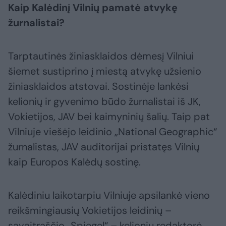
Kaip Kalėdinį Vilnių pamatė atvykę
žurnalistai?
Tarptautinės žiniasklaidos dėmesį Vilniui
šiemet sustiprino į miestą atvykę užsienio
žiniasklaidos atstovai. Sostinėje lankėsi
kelionių ir gyvenimo būdo žurnalistai iš JK,
Vokietijos, JAV bei kaimyninių šalių. Taip pat
Vilniuje viešėjo leidinio „National Geographic“
žurnalistas, JAV auditorijai pristatęs Vilnių
kaip Europos Kalėdų sostinę.
Kalėdiniu laikotarpiu Vilniuje apsilankė vieno
reikšmingiausių Vokietijos leidinių –
savaitraščio „Spiegel“ – kelionių redaktorė,