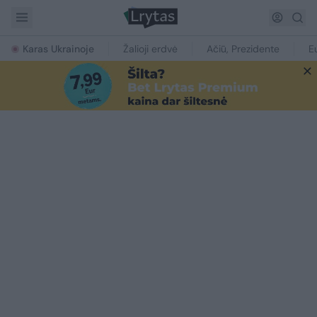
Karas Ukrainoje
Žalioji erdvė
Ačiū, Prezidente
E