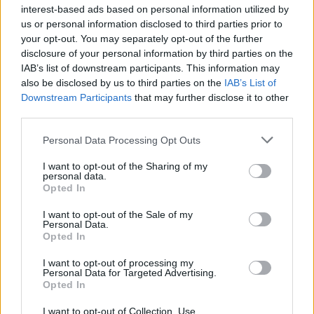
miesto iniciatyva – Vilniaus kalėdiškiausia
interest-based ads based on personal information utilized by
us or personal information disclosed to third parties prior to
diena, kai šventinė laukimo atmosfera mieste
your opt-out. You may separately opt-out of the further
pradedama kurti prieš Kalėdas.
disclosure of your personal information by third parties on the
IAB’s list of downstream participants. This information may
also be disclosed by us to third parties on the
IAB’s List of
Latvijos portaluose Vilnius dažnai minėtas
Downstream Participants
that may further disclose it to other
third parties.
diskusijose apie įspūdingiausias regiono
Kalėdų egles, kurias papildė jų palyginimas su
Personal Data Processing Opt Outs
draugiška kaimynų kulinarine konkurencija –
I want to opt-out of the Sharing of my
personal data.
šaltibarščių ir aukstās zupas (latviškos
Opted In
šaltibarščių versijos).
I want to opt-out of the Sale of my
Personal Data.
Opted In
Pasak Vilniaus miesto turizmo ir verslo
I want to opt-out of processing my
plėtros agentūros „Go Vilnius“ komunikacijos
Personal Data for Targeted Advertising.
Opted In
vadovės Eglės Girdzijauskaitės, Europos
Kalėdų sostinės titulas leido miestą pristatyti
I want to opt-out of Collection, Use,