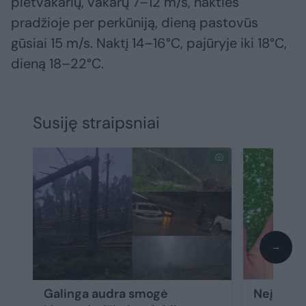
pietvakarių, vakarų 7–12 m/s, nakties
pradžioje per perkūniją, dieną pastovūs
gūsiai 15 m/s. Naktį 14–16°C, pajūryje iki 18°C,
dieną 18–22°C.
Susiję straipsniai
→
Galinga audra smogė
Neįtikėti