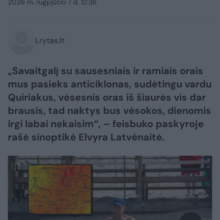
2026 m. rugpjūčio 7 d. 12:36
Lrytas.lt
„Savaitgalį su sausesniais ir ramiais orais
mus pasieks anticiklonas, sudėtingu vardu
Quiriakus, vėsesnis oras iš šiaurės vis dar
brausis, tad naktys bus vėsokos, dienomis
irgi labai nekaisim“, – feisbuko paskyroje
rašė sinoptikė Elvyra Latvėnaitė.