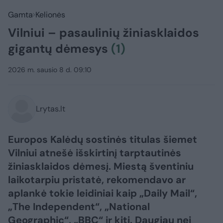
Gamta
Kelionės
Vilniui – pasaulinių žiniasklaidos
gigantų dėmesys
(1)
2026 m. sausio 8 d. 09:10
Lrytas.lt
Europos Kalėdų sostinės titulas šiemet
Vilniui atnešė išskirtinį tarptautinės
žiniasklaidos dėmesį. Miestą šventiniu
laikotarpiu pristatė, rekomendavo ar
aplankė tokie leidiniai kaip „Daily Mail“,
„The Independent“, „National
Geographic“, „BBC“ ir kiti. Daugiau nei