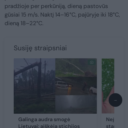
pradžioje per perkūniją, dieną pastovūs
gūsiai 15 m/s. Naktį 14–16°C, pajūryje iki 18°C,
dieną 18–22°C.
Susiję straipsniai
→
Galinga audra smogė
Neįtikėti
Lietuvai: aiškėja stichijos
stambi k