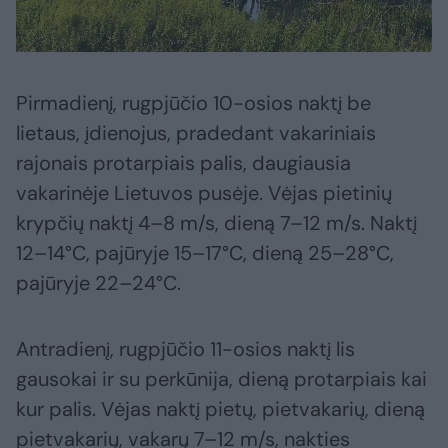
Pirmadienį, rugpjūčio 10-osios naktį be
lietaus, įdienojus, pradedant vakariniais
rajonais protarpiais palis, daugiausia
vakarinėje Lietuvos pusėje. Vėjas pietinių
krypčių naktį 4–8 m/s, dieną 7–12 m/s. Naktį
12–14°C, pajūryje 15–17°C, dieną 25–28°C,
pajūryje 22–24°C.
Antradienį, rugpjūčio 11-osios naktį lis
gausokai ir su perkūnija, dieną protarpiais kai
kur palis. Vėjas naktį pietų, pietvakarių, dieną
pietvakarių, vakarų 7–12 m/s, nakties