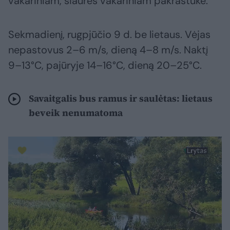
vakariniam, šiaurės vakariniam pakraštuke.
Sekmadienį, rugpjūčio 9 d. be lietaus. Vėjas
nepastovus 2–6 m/s, dieną 4–8 m/s. Naktį
9–13°C, pajūryje 14–16°C, dieną 20–25°C.
Savaitgalis bus ramus ir saulėtas: lietaus
beveik nenumatoma