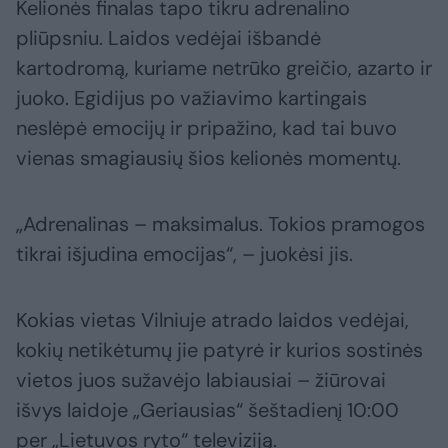
Kelionės finalas tapo tikru adrenalino
pliūpsniu. Laidos vedėjai išbandė
kartodromą, kuriame netrūko greičio, azarto ir
juoko. Egidijus po važiavimo kartingais
neslėpė emocijų ir pripažino, kad tai buvo
vienas smagiausių šios kelionės momentų.
„Adrenalinas – maksimalus. Tokios pramogos
tikrai išjudina emocijas“, – juokėsi jis.
Kokias vietas Vilniuje atrado laidos vedėjai,
kokių netikėtumų jie patyrė ir kurios sostinės
vietos juos sužavėjo labiausiai – žiūrovai
išvys laidoje „Geriausias“ šeštadienį 10:00
per „Lietuvos ryto“ televiziją.