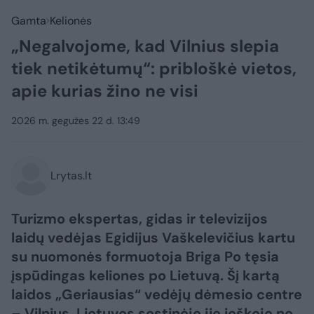
Gamta
Kelionės
„Negalvojome, kad Vilnius slepia
tiek netikėtumų“: pribloškė vietos,
apie kurias žino ne visi
2026 m. gegužės 22 d. 13:49
Lrytas.lt
Turizmo ekspertas, gidas ir televizijos
laidų vedėjas Egidijus Vaškelevičius kartu
su nuomonės formuotoja Briga Po tęsia
įspūdingas keliones po Lietuvą. Šį kartą
laidos „Geriausias“ vedėjų dėmesio centre
– Vilnius. Lietuvos sostinėje jie ieškojo ne