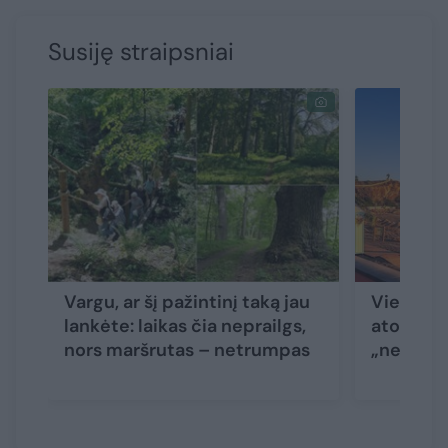
Susiję straipsniai
Vargu, ar šį pažintinį taką jau
Vienos p
lankėte: laikas čia neprailgs,
atostogų
nors maršrutas – netrumpas
„nekeliau