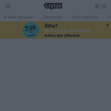
Karas Ukrainoje
Žalioji erdvė
Ačiū, Prezidente
E