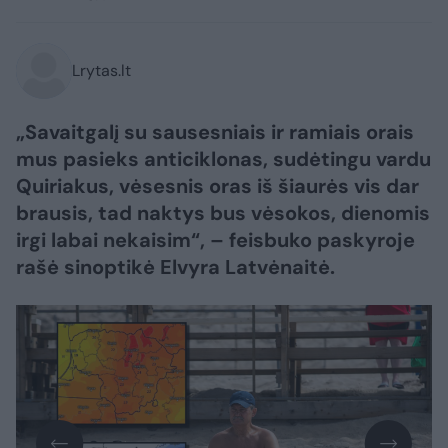
Lrytas.lt
„Savaitgalį su sausesniais ir ramiais orais
mus pasieks anticiklonas, sudėtingu vardu
Quiriakus, vėsesnis oras iš šiaurės vis dar
brausis, tad naktys bus vėsokos, dienomis
irgi labai nekaisim“, – feisbuko paskyroje
rašė sinoptikė Elvyra Latvėnaitė.