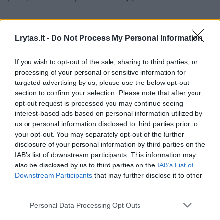
Vilnius
kelionė
Lankytinos vietos
Rodyti daugiau žymių
Lrytas.lt -
Do Not Process My Personal Information
If you wish to opt-out of the sale, sharing to third parties, or
processing of your personal or sensitive information for
Komentuoti po šiuo straipsniu
targeted advertising by us, please use the below opt-out
section to confirm your selection. Please note that after your
Komentuoti gali tik Lrytas registruoti vartotojai.
opt-out request is processed you may continue seeing
interest-based ads based on personal information utilized by
Prisijunkite prie registruotų vartotojų
us or personal information disclosed to third parties prior to
bendruomenės ir bendraukite komentaruose!
your opt-out. You may separately opt-out of the further
disclosure of your personal information by third parties on the
IAB’s list of downstream participants. This information may
Rodyti komentarus
also be disclosed by us to third parties on the
IAB’s List of
Downstream Participants
that may further disclose it to other
third parties.
Prisijungti komentatoriams
Personal Data Processing Opt Outs