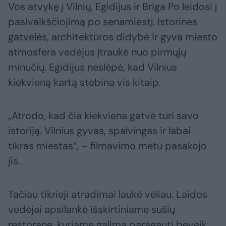
Vos atvykę į Vilnių, Egidijus ir Briga Po leidosi į
pasivaikščiojimą po senamiestį. Istorinės
gatvelės, architektūros didybė ir gyva miesto
atmosfera vedėjus įtraukė nuo pirmųjų
minučių. Egidijus neslėpė, kad Vilnius
kiekvieną kartą stebina vis kitaip.
„Atrodo, kad čia kiekviena gatvė turi savo
istoriją. Vilnius gyvas, spalvingas ir labai
tikras miestas“, – filmavimo metu pasakojo
jis.
Tačiau tikrieji atradimai laukė vėliau. Laidos
vedėjai apsilankė išskirtiniame sušių
restorane, kuriame galima paragauti beveik