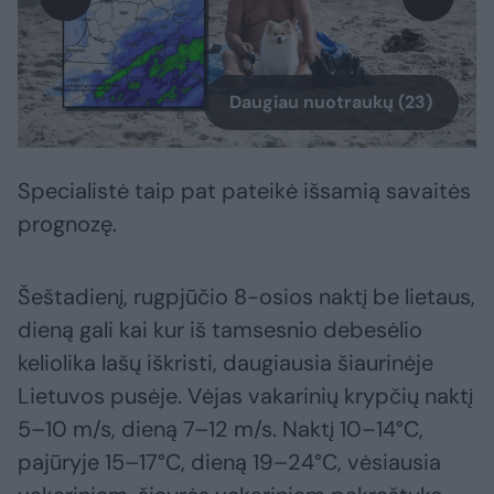
Daugiau nuotraukų (23)
Specialistė taip pat pateikė išsamią savaitės
prognozę.
Šeštadienį, rugpjūčio 8-osios naktį be lietaus,
dieną gali kai kur iš tamsesnio debesėlio
keliolika lašų iškristi, daugiausia šiaurinėje
Lietuvos pusėje. Vėjas vakarinių krypčių naktį
5–10 m/s, dieną 7–12 m/s. Naktį 10–14°C,
pajūryje 15–17°C, dieną 19–24°C, vėsiausia