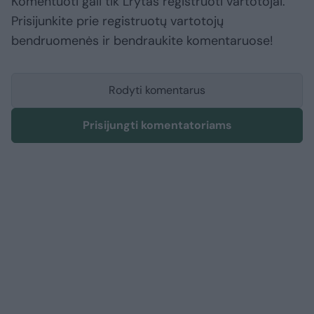
Komentuoti gali tik Lrytas registruoti vartotojai.
Prisijunkite prie registruotų vartotojų
bendruomenės ir bendraukite komentaruose!
Rodyti komentarus
Prisijungti komentatoriams