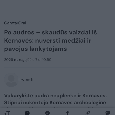
Gamta
Orai
Po audros – skaudūs vaizdai iš
Kernavės: nuversti medžiai ir
pavojus lankytojams
2026 m. rugpjūčio 7 d. 10:50
Lrytas.lt
Vakarykštė audra neaplenkė ir Kernavės.
Stipriai nukentėjo Kernavės archeologinė
vietovė – čia gausu išvartytų medžių,