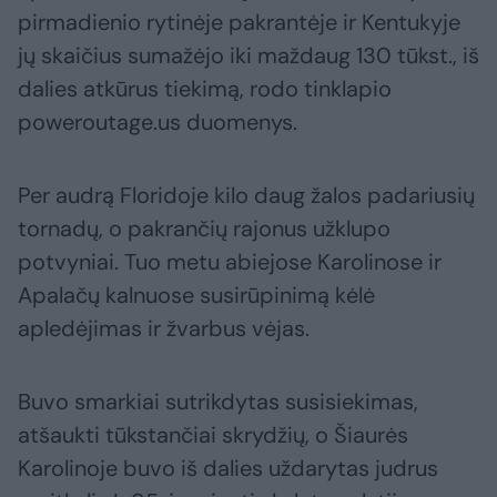
pirmadienio rytinėje pakrantėje ir Kentukyje
jų skaičius sumažėjo iki maždaug 130 tūkst., iš
dalies atkūrus tiekimą, rodo tinklapio
poweroutage.us duomenys.
Per audrą Floridoje kilo daug žalos padariusių
tornadų, o pakrančių rajonus užklupo
potvyniai. Tuo metu abiejose Karolinose ir
Apalačų kalnuose susirūpinimą kėlė
apledėjimas ir žvarbus vėjas.
Buvo smarkiai sutrikdytas susisiekimas,
atšaukti tūkstančiai skrydžių, o Šiaurės
Karolinoje buvo iš dalies uždarytas judrus