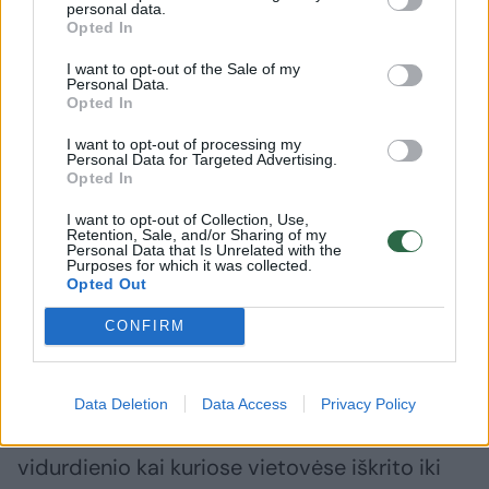
personal data.
automobilių susidūrimų ir gedimų.
Opted In
I want to opt-out of the Sale of my
Personal Data.
„Dauguma atvejų buvo apgadintos
Opted In
transporto priemonės. Pranešimų apie aukų
I want to opt-out of processing my
pareikalavusius eismo įvykius negauta“, –
Personal Data for Targeted Advertising.
Opted In
nurodė policija.
I want to opt-out of Collection, Use,
Retention, Sale, and/or Sharing of my
Personal Data that Is Unrelated with the
Anksčiau dėl spūsčių ir keleto nedidelių
Purposes for which it was collected.
Opted Out
avarijų buvo paralyžiuotas eismas svarbioje
magistralėje valstijos pietuose.
CONFIRM
Šiaurės Karolinos gubernatorius Roy
Data Deletion
Data Access
Privacy Policy
Cooperis per tviterį pranešė, kad iki
vidurdienio kai kuriose vietovėse iškrito iki