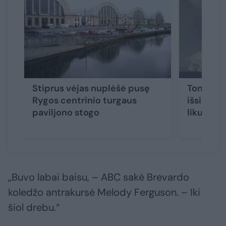
Stiprus vėjas nuplėšė pusę
Tonga po
Rygos centrinio turgaus
išsiverži
paviljono stogo
likusiu p
„Buvo labai baisu, – ABC sakė Brevardo
koledžo antrakursė Melody Ferguson. – Iki
šiol drebu.“