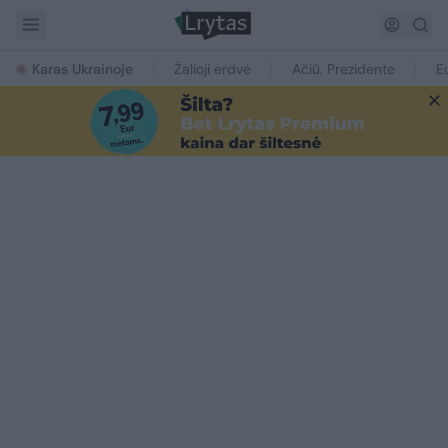
Karas Ukrainoje
Žalioji erdvė
Ačiū, Prezidente
E