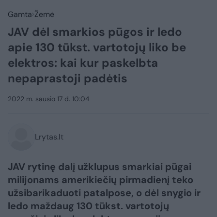
Gamta
Žemė
JAV dėl smarkios pūgos ir ledo
apie 130 tūkst. vartotojų liko be
elektros: kai kur paskelbta
nepaprastoji padėtis
2022 m. sausio 17 d. 10:04
Lrytas.lt
JAV rytinę dalį užklupus smarkiai pūgai
milijonams amerikiečių pirmadienį teko
užsibarikaduoti patalpose, o dėl snygio ir
ledo maždaug 130 tūkst. vartotojų