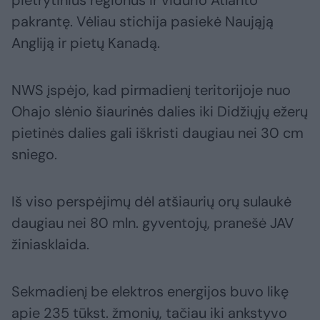
pietrytinius regionus ir vidurio Atlanto
pakrantę. Vėliau stichija pasiekė Naująją
Angliją ir pietų Kanadą.
NWS įspėjo, kad pirmadienį teritorijoje nuo
Ohajo slėnio šiaurinės dalies iki Didžiųjų ežerų
pietinės dalies gali iškristi daugiau nei 30 cm
sniego.
Iš viso perspėjimų dėl atšiaurių orų sulaukė
daugiau nei 80 mln. gyventojų, pranešė JAV
žiniasklaida.
Sekmadienį be elektros energijos buvo likę
apie 235 tūkst. žmonių, tačiau iki ankstyvo