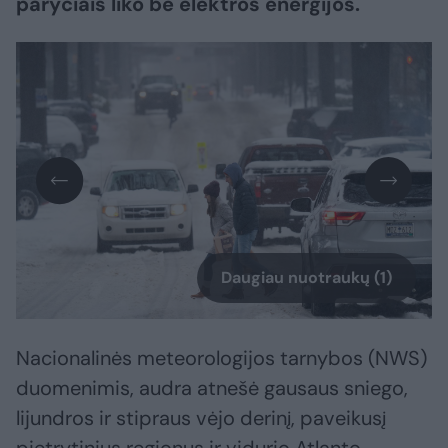
paryčiais liko be elektros energijos.
Daugiau nuotraukų (1)
Nacionalinės meteorologijos tarnybos (NWS)
duomenimis, audra atnešė gausaus sniego,
lijundros ir stipraus vėjo derinį, paveikusį