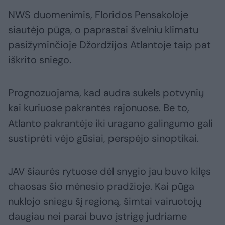
NWS duomenimis, Floridos Pensakoloje
siautėjo pūga, o paprastai švelniu klimatu
pasižyminčioje Džordžijos Atlantoje taip pat
iškrito sniego.
Prognozuojama, kad audra sukels potvynių
kai kuriuose pakrantės rajonuose. Be to,
Atlanto pakrantėje iki uragano galingumo gali
sustiprėti vėjo gūsiai, perspėjo sinoptikai.
JAV šiaurės rytuose dėl snygio jau buvo kilęs
chaosas šio mėnesio pradžioje. Kai pūga
nuklojo sniegu šį regioną, šimtai vairuotojų
daugiau nei parai buvo įstrigę judriame