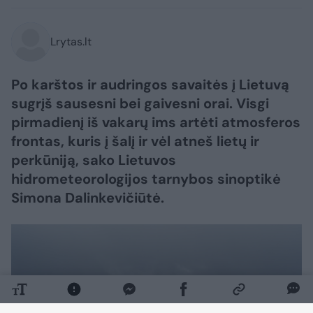
Lrytas.lt
Po karštos ir audringos savaitės į Lietuvą
sugrįš sausesni bei gaivesni orai. Visgi
pirmadienį iš vakarų ims artėti atmosferos
frontas, kuris į šalį ir vėl atneš lietų ir
perkūniją, sako Lietuvos
hidrometeorologijos tarnybos sinoptikė
Simona Dalinkevičiūtė.