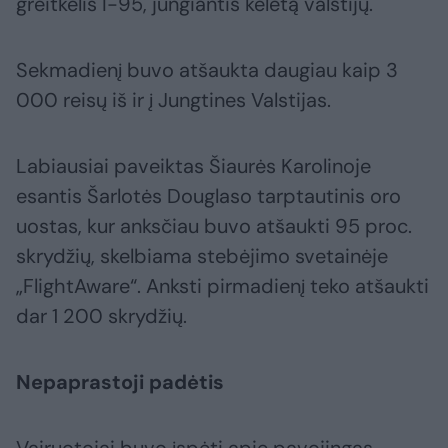
greitkelis I-95, jungiantis keletą valstijų.
Sekmadienį buvo atšaukta daugiau kaip 3
000 reisų iš ir į Jungtines Valstijas.
Labiausiai paveiktas Šiaurės Karolinoje
esantis Šarlotės Douglaso tarptautinis oro
uostas, kur anksčiau buvo atšaukti 95 proc.
skrydžių, skelbiama stebėjimo svetainėje
„FlightAware“. Anksti pirmadienį teko atšaukti
dar 1 200 skrydžių.
Nepaprastoji padėtis