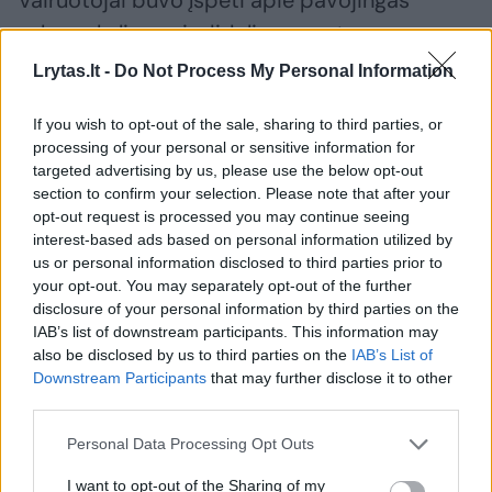
Vairuotojai buvo įspėti apie pavojingas
sąlygas keliuose ir didelius nepatogumus
keliaujant teritorijoje nuo pietų Arkanzaso iki
Lrytas.lt -
Do Not Process My Personal Information
Meino, besiribojančio su Kanada.
If you wish to opt-out of the sale, sharing to third parties, or
processing of your personal or sensitive information for
Džordžijos gubernatorius Brianas Kempas
targeted advertising by us, please use the below opt-out
section to confirm your selection. Please note that after your
penktadienį paskelbė nepaprastąją padėtį, o
opt-out request is processed you may continue seeing
iki vidurdienio keliuose pradėjo dirbti sniego
interest-based ads based on personal information utilized by
us or personal information disclosed to third parties prior to
valytuvai.
your opt-out. You may separately opt-out of the further
disclosure of your personal information by third parties on the
IAB’s list of downstream participants. This information may
Virdžinijoje ir Šiaurės Karolinoje irgi paskelbta
also be disclosed by us to third parties on the
IAB’s List of
nepaprastoji padėtis.
Downstream Participants
that may further disclose it to other
third parties.
Virdžinijos policija tviteryje paskelbė, kad
Personal Data Processing Opt Outs
sekmadienį buvo sureaguota į beveik 1 000
I want to opt-out of the Sharing of my