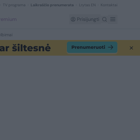
TV programa
Laikraščio prenumerata
Lrytas EN
Kontaktai
Premium
Prisijungti
lbimai