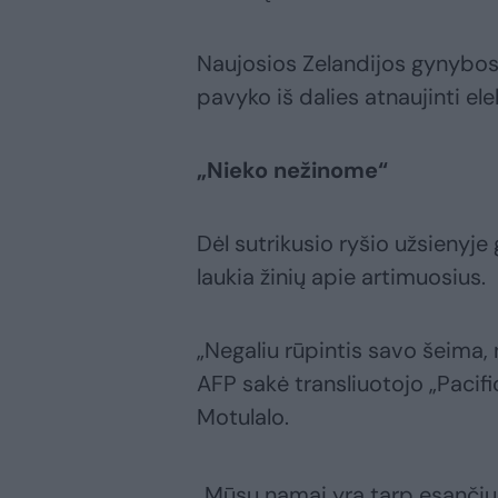
Naujosios Zelandijos gynybos
pavyko iš dalies atnaujinti ele
„Nieko nežinome“
Dėl sutrikusio ryšio užsienyj
laukia žinių apie artimuosius.
„Negaliu rūpintis savo šeima, 
AFP sakė transliuotojo „Pacifi
Motulalo.
„Mūsų namai yra tarp esančių n