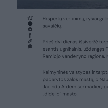
Ekspertų vertinimų, ryšiai galėt
savaičių.
Prieš dvi dienas išsiveržė ta
esantis ugnikalnis, uždengęs 
Ramiojo vandenyno regione. K
Kaimyninės valstybės ir tarpt
padarytos žalos mastą, o Nauj
Jacinda Ardern sekmadienį par
„didelio“ masto.