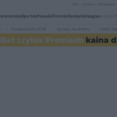
Orai
Lrytas.tv
Horoskopai
iena
Verslas
Sportas
Pasaulis
Žmonės
Sveikata
Daugiau
Lrytas 
e
Europos burės 2026
Gyvenu, ne skrolinu
Darbo ske