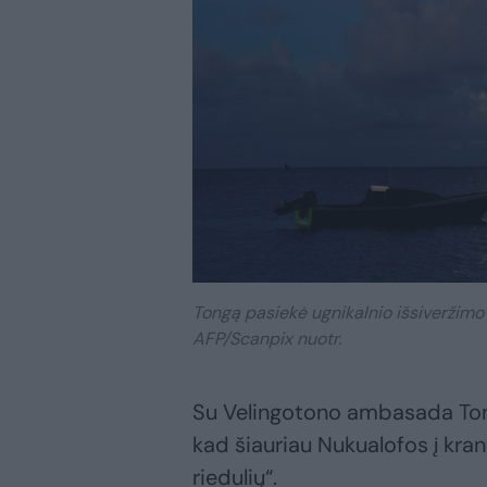
Tongą pasiekė ugnikalnio išsiveržimo
AFP/Scanpix nuotr.
Su Velingotono ambasada Ton
kad šiauriau Nukualofos į krant
riedulių“.