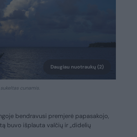
Daugiau nuotraukų (2)
 sukeltas cunamis.
goje bendravusi premjerė papasakojo,
ą buvo išplauta valčių ir „didelių