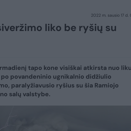
2022 m. sausio 17 d.
iveržimo liko be ryšių su
rmadienį tapo kone visiškai atkirsta nuo lik
 po povandeninio ugnikalnio didžiulio
imo, paralyžiavusio ryšius su šia Ramiojo
o salų valstybe.