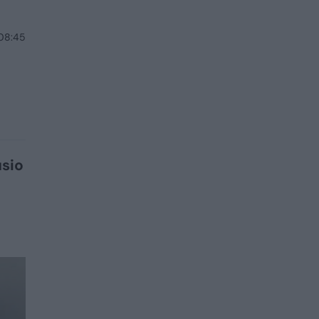
 08:45
usio