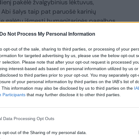
ienį pakėlė žvalgybinius lėktuvus,
. Abi šalys taip pat paruošė karinių
ie galėtų išmesti humanitarinės pagalbos
toje teritorijoje, jei veiks tūpimo takai.
Do Not Process My Personal Information
to opt-out of the sale, sharing to third parties, or processing of your per
įvykusį ugnikalnio išsiveržimą buvo
formation for targeted advertising by us, please use the below opt-out s
ta pelenais Tongos sostinė Nukualofa,
r selection. Please note that after your opt-out request is processed y
andeniniu kabeliu; jo remontas gali
eing interest-based ads based on personal information utilized by us or
disclosed to third parties prior to your opt-out. You may separately opt-
losure of your personal information by third parties on the IAB’s list of
. This information may also be disclosed by us to third parties on the
IA
Participants
that may further disclose it to other third parties.
amas kone visame pasaulyje ir girdėtas net
iejusį Ramiojo vandenyno pakrantes nuo
.
l Data Processing Opt Outs
o opt-out of the Sharing of my personal data.