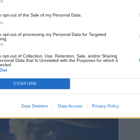
gas vanduo“, – žurnalistams sakė J.Ardern.
In
o opt-out of the Sale of my Personal Data.
ija palaiko ryšius su maždaug 100 tūkst.
In
be palydoviniu telefono ryšiu.
to opt-out of processing my Personal Data for Targeted
ing.
In
informuoti Tongos vyriausybę apie
o opt-out of Collection, Use, Retention, Sale, and/or Sharing
s žalos mastą, taip pat įvertinti, kiek
ersonal Data that Is Unrelated with the Purposes for which it
lected.
s pagalbos, pridūrė J.Ardern.
Out
CONFIRM
Data Deletion
Data Access
Privacy Policy