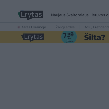
Naujausi
Skaitomiausi
Lietuvos d
Karas Ukrainoje
Žalioji erdvė
Ačiū, Prezident