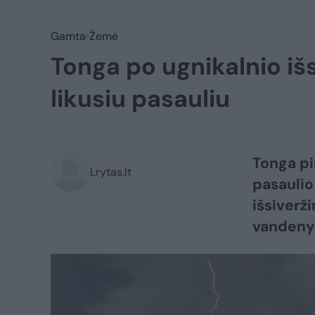
Gamta
Žemė
Tonga po ugnikalnio išs
likusiu pasauliu
Tonga pi
Lrytas.lt
pasaulio
išsiverž
vandenyn