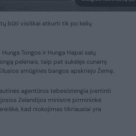
ų būti visiškai atkurti tik po kelių
rp Hunga Tongos ir Hunga Hapai salų
Tongą pelenais, taip pat sukėlęs cunamį
ilusios smūginės bangos apskriejo Žemę.
autinės agentūros tebesistengia įvertinti
osios Zelandijos ministrė pirmininkė
eiškė, kad niokojimas tikriausiai yra