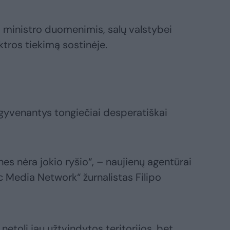
 ministro duomenimis, salų valstybei
ktros tiekimą sostinėje.
e gyvenantys tongiečiai desperatiškai
nes nėra jokio ryšio“, – naujienų agentūrai
c Media Network“ žurnalistas Filipo
etoli jau užtvindytos teritorijos, bet