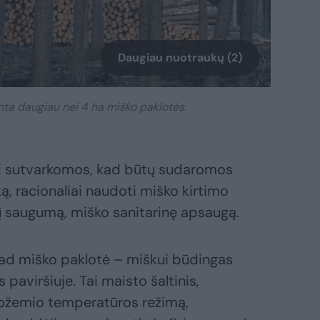
Daugiau nuotraukų (2)
kinta daugiau nei 4 ha miško paklotės.
ūti sutvarkomos, kad būtų sudaromos
ą, racionaliai naudoti miško kirtimo
rinį saugumą, miško sanitarinę apsaugą.
kad miško paklotė – miškui būdingas
paviršiuje. Tai maisto šaltinis,
rvožemio temperatūros režimą,