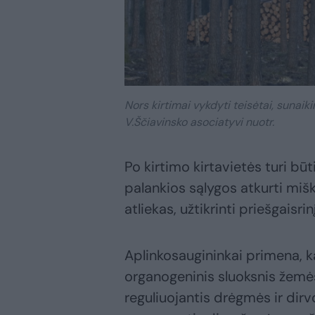
Nors kirtimai vykdyti teisėtai, sunai
V.Ščiavinsko asociatyvi nuotr.
Po kirtimo kirtavietės turi b
palankios sąlygos atkurti mišk
atliekas, užtikrinti priešgais
Aplinkosaugininkai primena, 
organogeninis sluoksnis žemės 
reguliuojantis drėgmės ir di