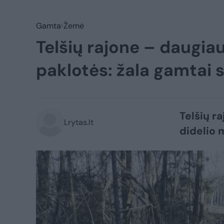
Gamta
Žemė
Telšių rajone – daugia
paklotės: žala gamtai s
Telšių r
Lrytas.lt
didelio 