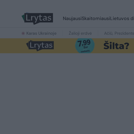
Naujausi
Skaitomiausi
Lietuvos d
Karas Ukrainoje
Žalioji erdvė
Ačiū, Prezident