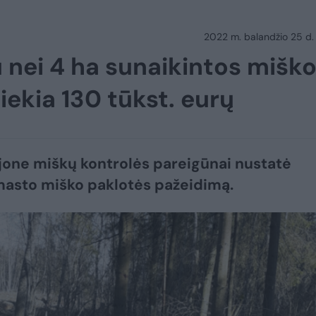
2022 m. balandžio 25 d.
u nei 4 ha sunaikintos mišk
iekia 130 tūkst. eurų
ajone miškų kontrolės pareigūnai nustatė
masto miško paklotės pažeidimą.