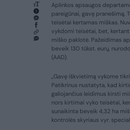
Aplinkos apsaugos departame
pareigūnai, gavę pranešimą, Te
teisėtai kertamas miškas. Nuvy
vykdomi teisėtai, bet, kertant
miško paklotė. Pažeidimas api
beveik 130 tūkst. eurų, nuro
(AAD).
„Gavę iškvietimą vykome tikrin
Patikrinus nustatyta, kad kirt
galiojančius leidimus kirsti m
nors kirtimai vyko teisėtai, k
sunaikinta beveik 4,32 ha miš
kontrolės skyriaus vyr. special