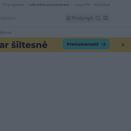
TV programa
Laikraščio prenumerata
Lrytas EN
Kontaktai
Premium
Prisijungti
lbimai