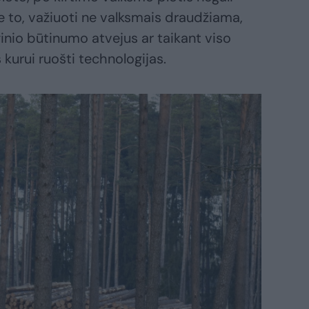
e to, važiuoti ne valksmais draudžiama,
ginio būtinumo atvejus ar taikant viso
urui ruošti technologijas.