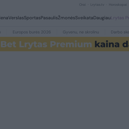
Orai
Lrytas.tv
Horoskopai
iena
Verslas
Sportas
Pasaulis
Žmonės
Sveikata
Daugiau
Lrytas 
e
Europos burės 2026
Gyvenu, ne skrolinu
Darbo ske