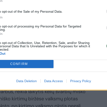
ė, šie metai ypač nepalankūs ūkininkauti
In
s sezonas Klaipėdos regione nebuvo
o opt-out of the Sale of my Personal Data.
o periodo nesusiformavo įšalas, todėl,
In
iško paklotė sugadinama lengviau. Be to,
to opt-out of processing my Personal Data for Targeted
 kaupiasi vanduo.
ing.
In
o opt-out of Collection, Use, Retention, Sale, and/or Sharing
, kad visa kirtavietė išvažinėta sunkiąja
ersonal Data that Is Unrelated with the Purposes for which it
lected.
matavimus sunaikintuose plotuose, aplinkai
Out
59 eurais“, – AAD pranešime cituojama
CONFIRM
Data Deletion
Data Access
Privacy Policy
riaus pareigūnė primena, kad atliekant
bus, reikia laikytis kelių svarbių miško
 miško kirtimų biržėse valksmų plotas
ploto, po kirtimo valksmo plotis negali