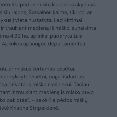
nto Klaipėdos miškų kontrolės skyriaus
lšių rajone, Šarkalnės kaime, tikrino, ar
kus į vietą nustatyta, kad kirtimai
 ir traukiant medieną iš miško, sunaikinta
ma 4,32 ha, aplinkai padaryta žala –
do Aplinkos apsaugos departamentas
ti, ar miškas kertamas teisėtai.
imai vykdyti teisėtai, pagal išduotus
išką privataus miško savininkui. Tačiau
ertant ir traukiant medieną iš miško buvo
ko paklotės“, – sakė Klaipėdos miškų
istė Kristina Stripeikienė.