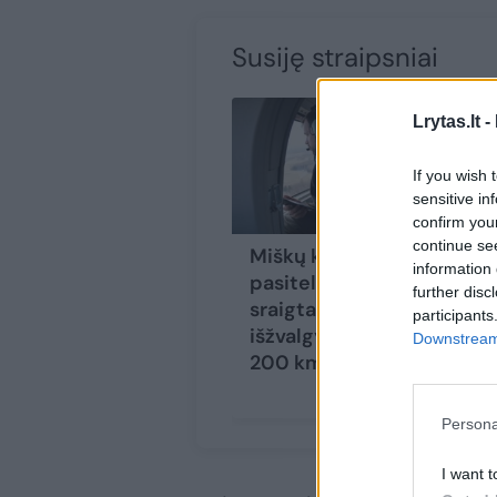
Susiję straipsniai
Lrytas.lt -
If you wish 
sensitive in
confirm you
continue se
Miškų kontrolei
Li
information 
pasitelkia ir
mi
further disc
sraigtasparnį:
pa
participants
išžvalgyta jau
na
Downstream 
200 km teritorija
Persona
I want t