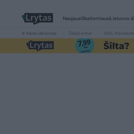
Naujausi
Skaitomiausi
Lietuvos d
Karas Ukrainoje
Žalioji erdvė
Ačiū, Prezident