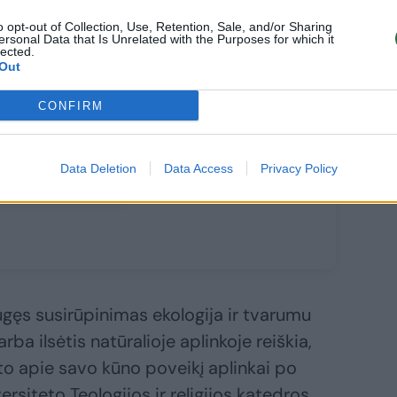
o opt-out of Collection, Use, Retention, Sale, and/or Sharing
ersonal Data that Is Unrelated with the Purposes for which it
lanas skendi
lected.
Out
oge: oro
kybė mieste –
CONFIRM
ena blogiausių
saulyje,
amasi ribojimų
Data Deletion
Data Access
Privacy Policy
ugęs susirūpinimas ekologija ir tvarumu
ba ilsėtis natūralioje aplinkoje reiškia,
o apie savo kūno poveikį aplinkai po
rsiteto Teologijos ir religijos katedros