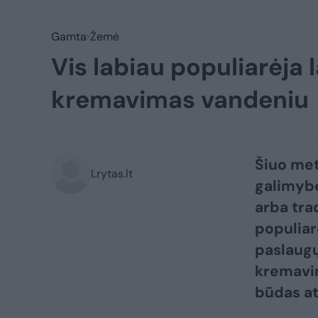
Gamta
Žemė
Vis labiau populiarėja 
kremavimas vandeniu
Šiuo met
Lrytas.lt
galimybė
arba tra
populiar
paslaugų
kremavim
būdas ats