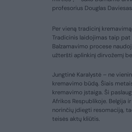
profesorius Douglas Daviesas
Per vieną tradicinį kremavimą
Tradicinis laidojimas taip pat
Balzamavimo procese naudojam
užteršti aplinkinį dirvožemį be
Jungtinė Karalystė – ne vienint
kremavimo būdą. Šiais metais 
kremavimo įstaiga. Ši paslaug
Afrikos Respublikoje. Belgija i
norinčių įdiegti resomaciją, ta
teisės aktų kliūtis.