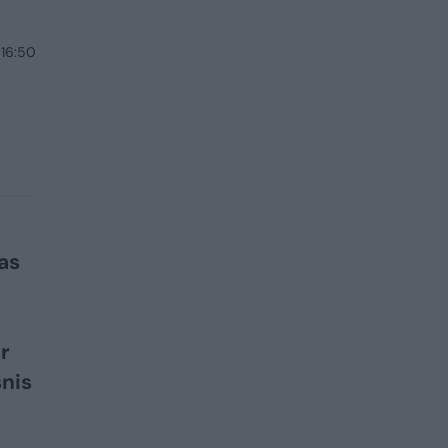
 16:50
as
r
snis