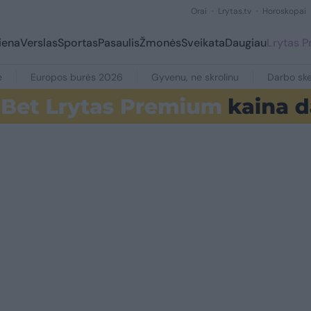
Orai
Lrytas.tv
Horoskopai
iena
Verslas
Sportas
Pasaulis
Žmonės
Sveikata
Daugiau
Lrytas 
e
Europos burės 2026
Gyvenu, ne skrolinu
Darbo ske