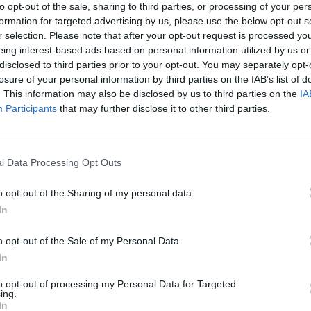
to opt-out of the sale, sharing to third parties, or processing of your per
udojamas vanduo, o ne ugnis, todėl jis
formation for targeted advertising by us, please use the below opt-out s
nis aplinkai“, – sako Džulianas Atkinsonas,
r selection. Please note that after your opt-out request is processed y
eing interest-based ads based on personal information utilized by us or
arth“ direktorius.
disclosed to third parties prior to your opt-out. You may separately opt-
losure of your personal information by third parties on the IAB’s list of
. This information may also be disclosed by us to third parties on the
IA
 paklausi. JK atlikta apklausa parodė,
Participants
that may further disclose it to other third parties.
ežinojo termino resomacija, tačiau
u beveik trečdalis teigė, kad ją rinktųsi
l Data Processing Opt Outs
prieinama.
o opt-out of the Sharing of my personal data.
In
o opt-out of the Sale of my Personal Data.
In
to opt-out of processing my Personal Data for Targeted
ing.
In