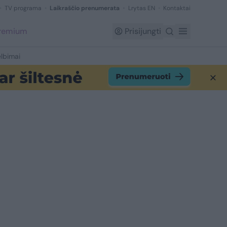
TV programa
Laikraščio prenumerata
Lrytas EN
Kontaktai
Premium
Prisijungti
lbimai