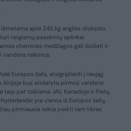
.
 išmetama apie 245 kg anglies dioksido.
 turi neigiamų pasekmių aplinkai.
os cheminės medžiagos gali išsilieti ir
i vandens telkinius.
elė Europos šalis, atsigręžianti į naująjį
Airijoje bus atidaryta pirmoji vandens
a taip pat teikiama JAV, Kanadoje ir Pietų
r Nyderlandai yra vienos iš Europos šalių,
čiau pirmiausia reikia įveikti tam tikras