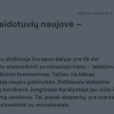
2024 m. vasario 24 d.
laidotuvių naujovė –
u didžiojoje Europos dalyje yra tik dvi
s atsisveikinti su mirusiojo kūnu – laidojim
dicinis kremavimas. Tačiau vis labiau
ėja naujos galimybės. Didžiausia laidojimo
 bendrovė Jungtinėje Karalystėje jau siūlo i
ą vandeniu. Tai, pasak ekspertų, yra tvare
isveikinti su mirusiaisiais.