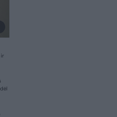
ir
s
 dėl
s