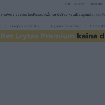
Orai
Lrytas.tv
Horoskopai
iena
Verslas
Sportas
Pasaulis
Žmonės
Sveikata
Daugiau
Lrytas 
e
Europos burės 2026
Gyvenu, ne skrolinu
Darbo ske