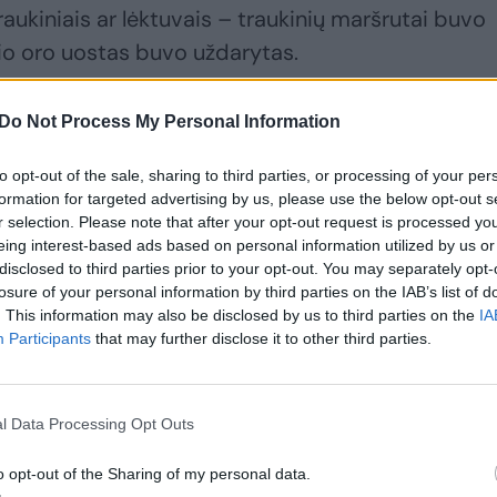
traukiniais ar lėktuvais – traukinių maršrutai buvo
io oro uostas buvo uždarytas.
gausų sniegą ir šaltį: fiksuojama šimtai avarijų,
Do Not Process My Personal Information
ukti skrydžiai
to opt-out of the sale, sharing to third parties, or processing of your per
formation for targeted advertising by us, please use the below opt-out s
r selection. Please note that after your opt-out request is processed y
eing interest-based ads based on personal information utilized by us or
disclosed to third parties prior to your opt-out. You may separately opt-
losure of your personal information by third parties on the IAB’s list of
. This information may also be disclosed by us to third parties on the
IA
Participants
that may further disclose it to other third parties.
l Data Processing Opt Outs
o opt-out of the Sharing of my personal data.