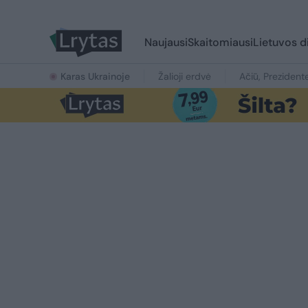
Naujausi
Skaitomiausi
Lietuvos d
Karas Ukrainoje
Žalioji erdvė
Ačiū, Prezident