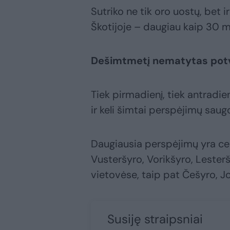
Sutriko ne tik oro uostų, bet 
Škotijoje – daugiau kaip 30 m
Dešimtmetį nematytas pot
Tiek pirmadienį, tiek antradien
ir keli šimtai perspėjimų saug
Daugiausia perspėjimų yra cent
Vusteršyro, Vorikšyro, Lester
vietovėse, taip pat Češyro, Jo
Susiję straipsniai