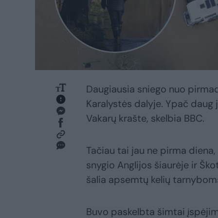
Daugiausia sniego nuo pirmadie
Karalystės dalyje. Ypač daug j
Vakarų krašte, skelbia BBC.
Tačiau tai jau ne pirma diena
snygio Anglijos šiaurėje ir Ško
šalia apsemtų kelių tarnyboms
Buvo paskelbta šimtai įspėjim