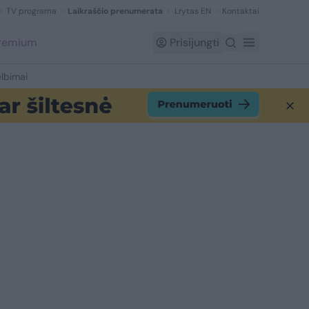
TV programa
Laikraščio prenumerata
Lrytas EN
Kontaktai
Premium
Prisijungti
lbimai