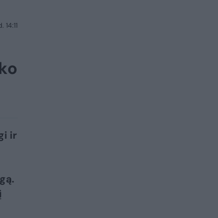
 14:11
eko
i ir
gą.
į