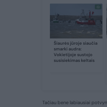
Šiaurės jūroje siaučia
smarki audra:
Vokietijoje sustojo
susisiekimas keltais
Tačiau bene labiausiai potvyn