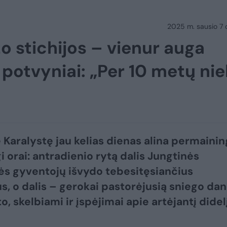
2025 m. sausio 7 d.
o stichijos – vienur auga
 potvyniai: „Per 10 metų ni
 Karalystę jau kelias dienas alina permaining
i orai: antradienio rytą dalis Jungtinės
ės gyventojų išvydo tebesitęsiančius
s, o dalis – gerokai pastorėjusią sniego dan
, skelbiami ir įspėjimai apie artėjantį didel