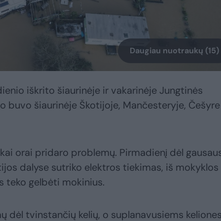
Daugiau nuotraukų (15)
nio iškrito šiaurinėje ir vakarinėje Jungtinės
o buvo šiaurinėje Škotijoje, Mančesteryje, Češyre 
, kai orai pridaro problemų. Pirmadienį dėl gausau
tijos dalyse sutriko elektros tiekimas, iš mokyklos
 teko gelbėti mokinius.
ų dėl tvinstančių kelių, o suplanavusiems kelione