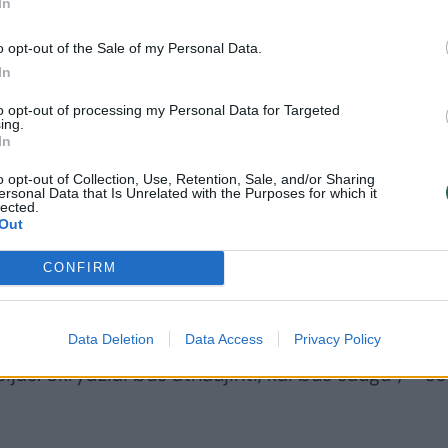
In
o opt-out of the Sale of my Personal Data.
In
to opt-out of processing my Personal Data for Targeted
ing.
In
o opt-out of Collection, Use, Retention, Sale, and/or Sharing
ersonal Data that Is Unrelated with the Purposes for which it
lected.
iverstas laikinai užsidaryti ir antradienį. Po keli
Out
nti, tačiau lėktuvai vėluoja. Apie sustabdytus
CONFIRM
tolio bei Liverpulio oro uostai.
Data Deletion
Data Access
Privacy Policy
rdyno oro uosto Škotijoje veiklą. „Dėl besitęsianči
jas. Skrydžiai bus atnaujinti, kai bus saugu“, – so