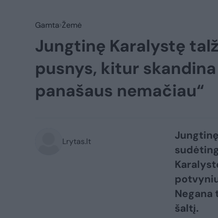
Gamta
Žemė
Jungtinę Karalystę talž
pusnys, kitur skandina
panašaus nemačiau“
Jungtinę
Lrytas.lt
sudėting
Karalyst
potvyniu
Negana to
šaltį.