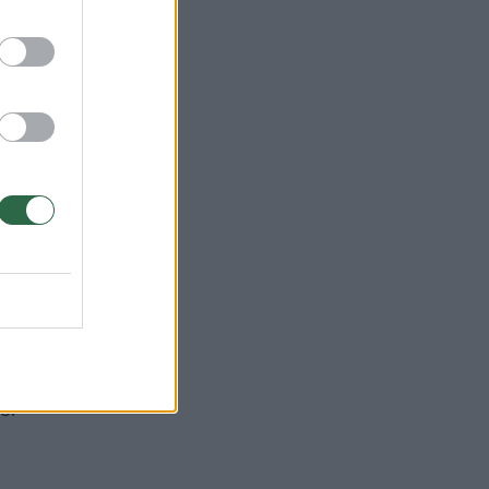
ų
o
c.