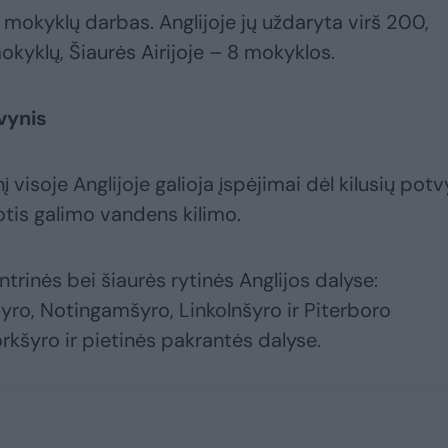
ir mokyklų darbas. Anglijoje jų uždaryta virš 200,
okyklų, Šiaurės Airijoje – 8 mokyklos.
vynis
į visoje Anglijoje galioja įspėjimai dėl kilusių potv
otis galimo vandens kilimo.
rinės bei šiaurės rytinės Anglijos dalyse:
šyro, Notingamšyro, Linkolnšyro ir Piterboro
rkšyro ir pietinės pakrantės dalyse.