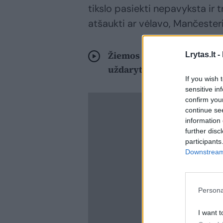
tikslo pasiekti nepavyksta ir 
atšaukti ar vėlavo, Mančester
Žiemos audra į JAV atnešė 
Lrytas.lt -
uždarytos mokyklos, atša
If you wish 
sensitive in
confirm you
continue se
information 
further disc
participants
Downstream 
Persona
I want t