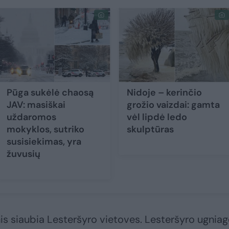
Pūga sukėlė chaosą
Nidoje – kerinčio
JAV: masiškai
grožio vaizdai: gamta
uždaromos
vėl lipdė ledo
mokyklos, sutriko
skulptūras
susisiekimas, yra
žuvusių
is siaubia Lesteršyro vietoves. Lesteršyro ugniag