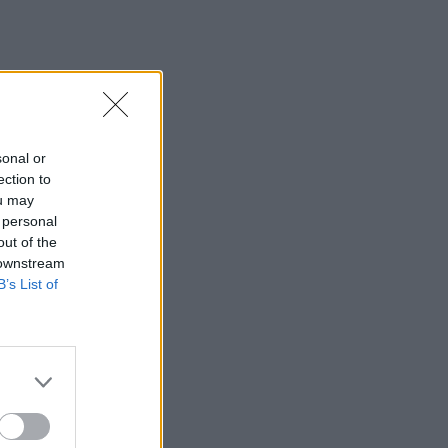
sonal or
ection to
ou may
 personal
out of the
 downstream
B’s List of