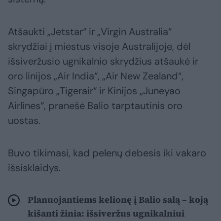
Atšaukti „Jetstar“ ir „Virgin Australia“
skrydžiai į miestus visoje Australijoje, dėl
išsiveržusio ugnikalnio skrydžius atšaukė ir
oro linijos „Air India“, „Air New Zealand“,
Singapūro „Tigerair“ ir Kinijos „Juneyao
Airlines“, pranešė Balio tarptautinis oro
uostas.
Buvo tikimasi, kad pelenų debesis iki vakaro
išsisklaidys.
Planuojantiems kelionę į Balio salą – koją
kišanti žinia: išsiveržus ugnikalniui