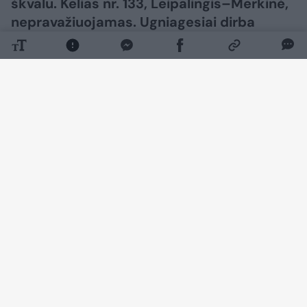
škvalu. Kelias nr. 133, Leipalingis–Merkinė,
nepravažiuojamas. Ugniagesiai dirba
šalindami nuvirtusius medžius“, – „Orų
entuziatų“ grupėje feisbuke rašė Tadas
Kantautas.
Daugiau nuotraukų (30)