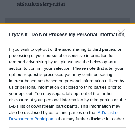
atšaukti skrydžiai
Lrytas.lt -
Do Not Process My Personal Information
If you wish to opt-out of the sale, sharing to third parties, or
processing of your personal or sensitive information for
targeted advertising by us, please use the below opt-out
section to confirm your selection. Please note that after your
opt-out request is processed you may continue seeing
interest-based ads based on personal information utilized by
us or personal information disclosed to third parties prior to
your opt-out. You may separately opt-out of the further
disclosure of your personal information by third parties on the
Vulkaniniais pelenais lijo ant kelių kaimų
IAB’s list of downstream participants. This information may
aplink Levotobį Laki-Laki, antradienį
also be disclosed by us to third parties on the
IAB’s List of
Downstream Participants
that may further disclose it to other
mažiausiai vienas kaimas buvo evakuotas,
third parties.
pranešė šalies nelaimių padarinių mažinimo