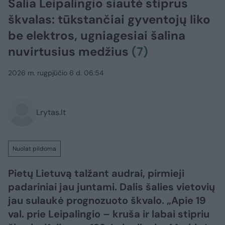
Šalia Leipalingio siautė stiprus
škvalas: tūkstančiai gyventojų liko
be elektros, ugniagesiai šalina
nuvirtusius medžius
(7)
2026 m. rugpjūčio 6 d. 06:54
Lrytas.lt
Nuolat pildoma
Pietų Lietuvą talžant audrai, pirmieji
padariniai jau juntami. Dalis šalies vietovių
jau sulaukė prognozuoto škvalo. „Apie 19
val. prie Leipalingio – kruša ir labai stipriu