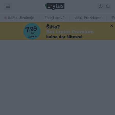
Karas Ukrainoje
Žalioji erdvė
Ačiū, Prezidente
E