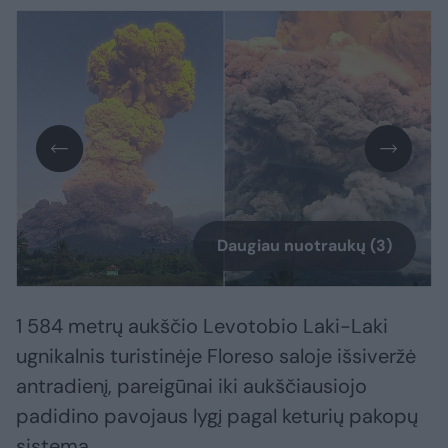
Daugiau nuotraukų (3)
1 584 metrų aukščio Levotobio Laki-Laki
ugnikalnis turistinėje Floreso saloje išsiveržė
antradienį, pareigūnai iki aukščiausiojo
padidino pavojaus lygį pagal keturių pakopų
sistemą.