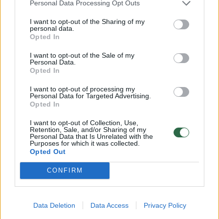
Personal Data Processing Opt Outs
agentūra.
I want to opt-out of the Sharing of my
personal data.
Opted In
Ji pridūrė, kad virpesiai vis dar registruojami,
o tai rodo, kad vulkaninė veikla tęsiasi.
I want to opt-out of the Sale of my
Personal Data.
Gyventojai ir turistai perspėti laikytis bent
Opted In
septynių kilometrų atstumu nuo ugnikalnio
I want to opt-out of processing my
Personal Data for Targeted Advertising.
kraterio. Pranešimų apie žalą ar aukas
Opted In
negauta.
I want to opt-out of Collection, Use,
Retention, Sale, and/or Sharing of my
Personal Data that Is Unrelated with the
Purposes for which it was collected.
Opted Out
Susiję straipsniai
CONFIRM
Data Deletion
Data Access
Privacy Policy