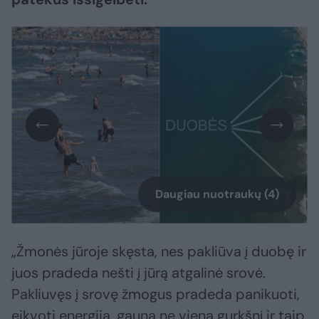
Daugiau nuotraukų (4)
„Žmonės jūroje skęsta, nes pakliūva į duobę ir
juos pradeda nešti į jūrą atgalinė srovė.
Pakliuvęs į srovę žmogus pradeda panikuoti,
eikvoti energiją, gauna ne vieną gurkšnį ir taip