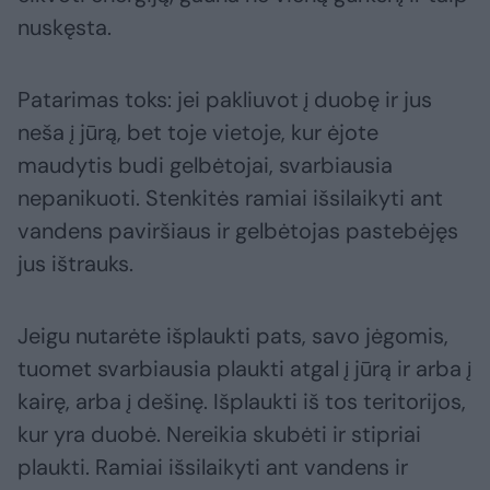
nuskęsta.
Patarimas toks: jei pakliuvot į duobę ir jus
neša į jūrą, bet toje vietoje, kur ėjote
maudytis budi gelbėtojai, svarbiausia
nepanikuoti. Stenkitės ramiai išsilaikyti ant
vandens paviršiaus ir gelbėtojas pastebėjęs
jus ištrauks.
Jeigu nutarėte išplaukti pats, savo jėgomis,
tuomet svarbiausia plaukti atgal į jūrą ir arba į
kairę, arba į dešinę. Išplaukti iš tos teritorijos,
kur yra duobė. Nereikia skubėti ir stipriai
plaukti. Ramiai išsilaikyti ant vandens ir