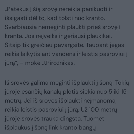
„Patekus į šią srovę nereikia panikuoti ir
išsigąsti dėl to, kad tolsti nuo kranto.
Svarbiausia nemėginti plaukti prieš srovę į
krantą. Jos neįveiks ir geriausi plaukikai.
Šitaip tik greičiau pavargsite. Taupant jėgas
reikia laikytis ant vandens ir leistis pasroviui į
jūrą“, – mokė J.Pirožnikas.
Iš srovės galima mėginti išplaukti į šoną. Tokių
jūroje esančių kanalų plotis siekia nuo 5 iki 15
metrų. Jei iš srovės išplaukti neįmanoma,
reikia leistis pasroviui į jūrą. Už 100 metrų
jūroje srovės trauka dingsta. Tuomet
išplaukus į šoną link kranto bangų