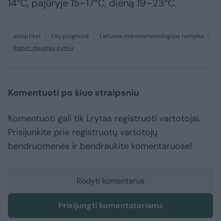
14°C, pajūryje 15–17°C, dieną 19–23°C.
sinoptikai
Orų prognozė
Lietuvos hidrometeorologijos tarnyba
Rodyti daugiau žymių
Komentuoti po šiuo straipsniu
Komentuoti gali tik Lrytas registruoti vartotojai.
Prisijunkite prie registruotų vartotojų
bendruomenės ir bendraukite komentaruose!
Rodyti komentarus
Prisijungti komentatoriams