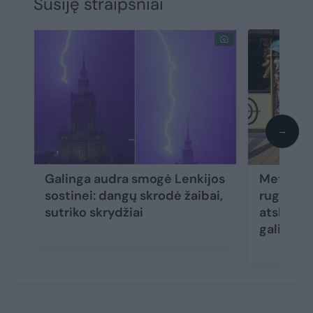
Susiję straipsniai
→
Galinga audra smogė Lenkijos
Meteorol
sostinei: dangų skrodė žaibai,
rugpjūči
sutriko skrydžiai
atskleidė
gali nust