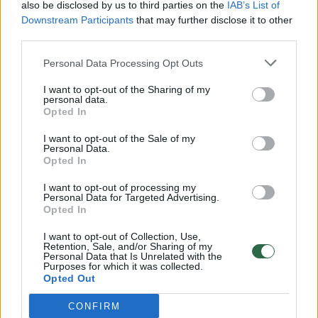
also be disclosed by us to third parties on the
IAB’s List of
Downstream Participants
that may further disclose it to other
third parties.
Gamta
Orai
Personal Data Processing Opt Outs
Po tvankios kaitros – sinoptikės
I want to opt-out of the Sharing of my
personal data.
įspėjimas: šioje Lietuvos dalyje bus
Opted In
audringiausia
I want to opt-out of the Sale of my
Personal Data.
2026 m. rugpjūčio 6 d. 03:00
Opted In
I want to opt-out of processing my
Personal Data for Targeted Advertising.
Opted In
Lrytas.lt
I want to opt-out of Collection, Use,
Retention, Sale, and/or Sharing of my
Ketvirtadienį dieną lis daug kur, kai kur
Personal Data that Is Unrelated with the
Purposes for which it was collected.
smarkiau ir su perkūnija, smarkesnės
Opted Out
perkūnijos, kruša labiausiai tikėtina
CONFIRM
vakare, daugiausia pietiniuose,