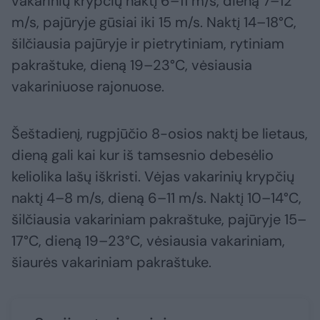
vakarinių krypčių naktį 6–11 m/s, dieną 7–12
m/s, pajūryje gūsiai iki 15 m/s. Naktį 14–18°C,
šilčiausia pajūryje ir pietrytiniam, rytiniam
pakraštuke, dieną 19–23°C, vėsiausia
vakariniuose rajonuose.
Šeštadienį, rugpjūčio 8-osios naktį be lietaus,
dieną gali kai kur iš tamsesnio debesėlio
keliolika lašų iškristi. Vėjas vakarinių krypčių
naktį 4–8 m/s, dieną 6–11 m/s. Naktį 10–14°C,
šilčiausia vakariniam pakraštuke, pajūryje 15–
17°C, dieną 19–23°C, vėsiausia vakariniam,
šiaurės vakariniam pakraštuke.