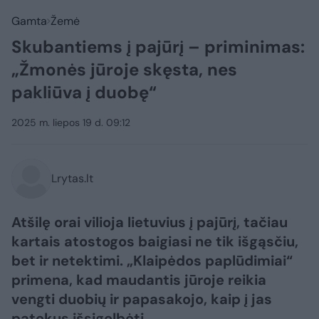
Gamta
Žemė
Skubantiems į pajūrį – priminimas:
„Žmonės jūroje skęsta, nes
pakliūva į duobę“
2025 m. liepos 19 d. 09:12
Lrytas.lt
Atšilę orai vilioja lietuvius į pajūrį, tačiau
kartais atostogos baigiasi ne tik išgąsčiu,
bet ir netektimi. „Klaipėdos paplūdimiai“
primena, kad maudantis jūroje reikia
vengti duobių ir papasakojo, kaip į jas
patekus išsigelbėti.