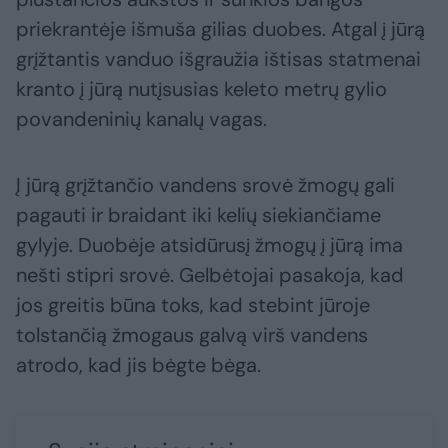
priekrantėje išmuša gilias duobes. Atgal į jūrą
grįžtantis vanduo išgraužia ištisas statmenai
kranto į jūrą nutįsusias keleto metrų gylio
povandeninių kanalų vagas.
Į jūrą grįžtančio vandens srovė žmogų gali
pagauti ir braidant iki kelių siekiančiame
gylyje. Duobėje atsidūrusį žmogų į jūrą ima
nešti stipri srovė. Gelbėtojai pasakoja, kad
jos greitis būna toks, kad stebint jūroje
tolstančią žmogaus galvą virš vandens
atrodo, kad jis bėgte bėga.