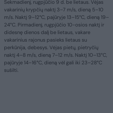
Sekmadienį, rugpjūčio 9 d. be lietaus. Vėjas
vakarinių krypčių naktį 3–7 m/s, dieną 5–10
m/s. Naktį 9–12°C, pajūryje 13–15°C, dieną 19–
24°C. Pirmadienį, rugpjūčio 10-osios naktį ir
didesnę dienos dalį be lietaus, vakare
vakarinius rajonus pasieks lietaus su
perkūnija, debesys. Vėjas pietų, pietryčių
naktį 4–8 m/s, dieną 7–12 m/s. Naktį 10–13°C,
pajūryje 14–16°C, dieną vėl gali iki 23–28°C
sušilti.