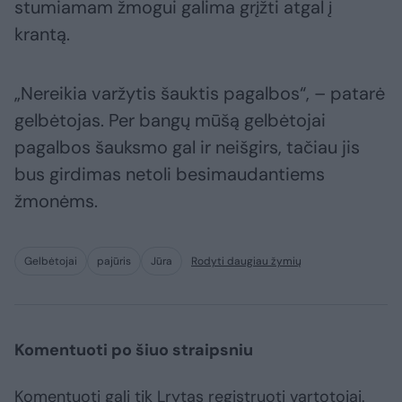
stumiamam žmogui galima grįžti atgal į
krantą.
„Nereikia varžytis šauktis pagalbos“, – patarė
gelbėtojas. Per bangų mūšą gelbėtojai
pagalbos šauksmo gal ir neišgirs, tačiau jis
bus girdimas netoli besimaudantiems
žmonėms.
Gelbėtojai
pajūris
Jūra
Rodyti daugiau žymių
Komentuoti po šiuo straipsniu
Komentuoti gali tik Lrytas registruoti vartotojai.