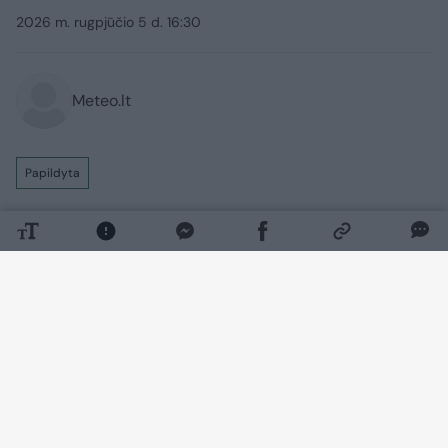
2026 m. rugpjūčio 5 d. 16:30
Meteo.lt
Papildyta
Ateinančią parą – audringi orai.
Ketvirtadienio naktį vietomis trumpas
lietus, perkūnija, praneša Meteo LT.