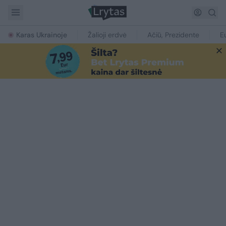
Karas Ukrainoje
Žalioji erdvė
Ačiū, Prezidente
E