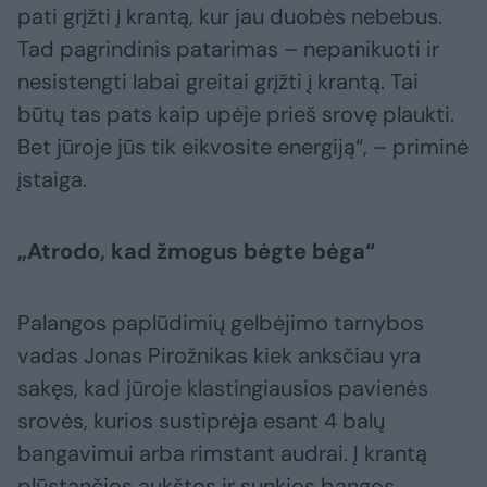
pati grįžti į krantą, kur jau duobės nebebus.
Tad pagrindinis patarimas – nepanikuoti ir
nesistengti labai greitai grįžti į krantą. Tai
būtų tas pats kaip upėje prieš srovę plaukti.
Bet jūroje jūs tik eikvosite energiją“, – priminė
įstaiga.
„Atrodo, kad žmogus bėgte bėga“
Palangos paplūdimių gelbėjimo tarnybos
vadas Jonas Pirožnikas kiek anksčiau yra
sakęs, kad jūroje klastingiausios pavienės
srovės, kurios sustiprėja esant 4 balų
bangavimui arba rimstant audrai. Į krantą
plūstančios aukštos ir sunkios bangos