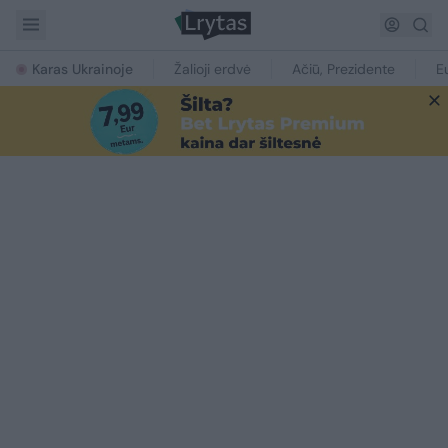
Karas Ukrainoje
Žalioji erdvė
Ačiū, Prezidente
E