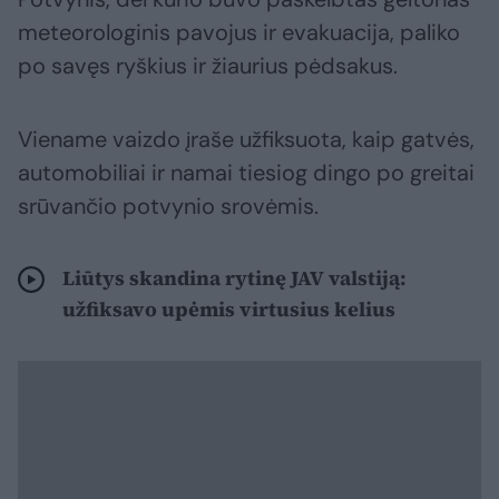
meteorologinis pavojus ir evakuacija, paliko
po savęs ryškius ir žiaurius pėdsakus.
Viename vaizdo įraše užfiksuota, kaip gatvės,
automobiliai ir namai tiesiog dingo po greitai
srūvančio potvynio srovėmis.
Liūtys skandina rytinę JAV valstiją:
užfiksavo upėmis virtusius kelius