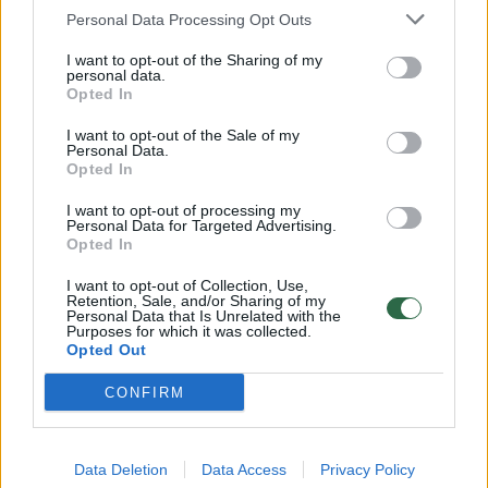
Susiję straipsniai
Personal Data Processing Opt Outs
I want to opt-out of the Sharing of my
personal data.
Opted In
I want to opt-out of the Sale of my
Personal Data.
Opted In
I want to opt-out of processing my
Personal Data for Targeted Advertising.
Opted In
I want to opt-out of Collection, Use,
Turistų pamiltoje saloje –
Pakelkite
Retention, Sale, and/or Sharing of my
chaosas: gatvės virto upėmis,
Lietuvos
Personal Data that Is Unrelated with the
Purposes for which it was collected.
kelius užtvėrė ir nuošliaužos
Šiaurės 
Opted Out
CONFIRM
Data Deletion
Data Access
Privacy Policy
Staigi audra yra naujausias smūgis iš „Storm