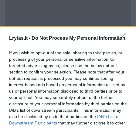
Lrytas.lt -
Do Not Process My Personal Information
Daugiau nei 10 namų ir garažų buvo
If you wish to opt-out of the sale, sharing to third parties, or
užtvindyta, kai vanduo užliejo Mariana
processing of your personal or sensitive information for
targeted advertising by us, please use the below opt-out
Pineda, Avenida García Lorca, Callejón de la
section to confirm your selection. Please note that after your
Laguna ir Camino de Peñagorda gatves.
opt-out request is processed you may continue seeing
interest-based ads based on personal information utilized by
us or personal information disclosed to third parties prior to
„Tai truko tik 20 minučių, bet buvo
your opt-out. You may separately opt-out of the further
disclosure of your personal information by third parties on the
siaubinga“, – vietos laikraščiui „Ideal“
IAB’s list of downstream participants. This information may
pasakojo vienas gyventojas.
also be disclosed by us to third parties on the
IAB’s List of
Downstream Participants
that may further disclose it to other
third parties.