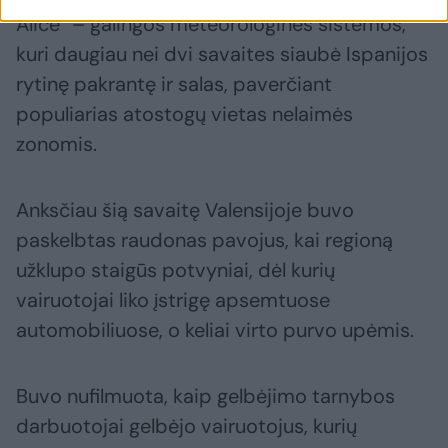
Alice“ – galingos meteorologinės sistemos,
kuri daugiau nei dvi savaites siaubė Ispanijos
rytinę pakrantę ir salas, paverčiant
populiarias atostogų vietas nelaimės
zonomis.
Anksčiau šią savaitę Valensijoje buvo
paskelbtas raudonas pavojus, kai regioną
užklupo staigūs potvyniai, dėl kurių
vairuotojai liko įstrigę apsemtuose
automobiliuose, o keliai virto purvo upėmis.
Buvo nufilmuota, kaip gelbėjimo tarnybos
darbuotojai gelbėjo vairuotojus, kurių