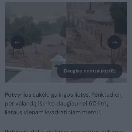
Daugiau nuotraukų (6)
Potvynius sukėlė galingos liūtys. Penktadienį
per valandą iškrito daugiau nei 60 litrų
lietaus vienam kvadratiniam metrui.
Potvynis, dėl kurio buvo paskelbtas geltonas