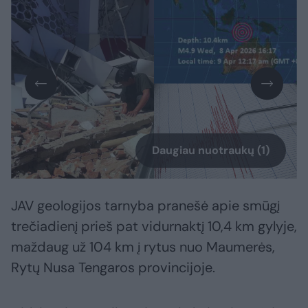
Daugiau nuotraukų (1)
JAV geologijos tarnyba pranešė apie smūgį
trečiadienį prieš pat vidurnaktį 10,4 km gylyje,
maždaug už 104 km į rytus nuo Maumerės,
Rytų Nusa Tengaros provincijoje.