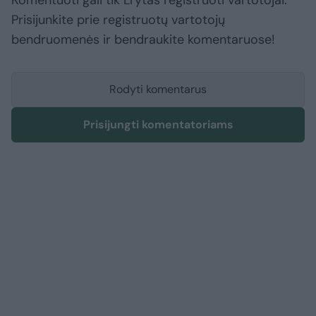
Komentuoti gali tik Lrytas registruoti vartotojai.
Prisijunkite prie registruotų vartotojų
bendruomenės ir bendraukite komentaruose!
Rodyti komentarus
Prisijungti komentatoriams