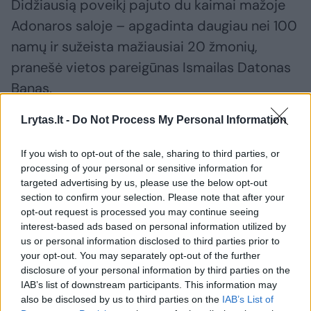
Didžiausią poveikį pajuto du kaimai mažoje
Adonaros saloje – apgadinta daugiau nei 100
namų ir sužeista mažiausiai 20 žmonių,
pranešė vietos pareigūnas Ismailas Datonas
Banas.
Lrytas.lt -
Do Not Process My Personal Information
Žemės drebėjimai dažnai purto Indoneziją ir
kaimynines šalis dėl jų padėties Ramiojo
If you wish to opt-out of the sale, sharing to third parties, or
processing of your personal or sensitive information for
vandenyno Ugnies žiede – intensyvaus
targeted advertising by us, please use the below opt-out
seisminio aktyvumo zonoje, nusidriekusioje
section to confirm your selection. Please note that after your
opt-out request is processed you may continue seeing
nuo Japonijos per Pietryčių Aziją ir Ramiojo
interest-based ads based on personal information utilized by
vandenyno baseiną.
us or personal information disclosed to third parties prior to
your opt-out. You may separately opt-out of the further
disclosure of your personal information by third parties on the
IAB’s list of downstream participants. This information may
Susiję straipsniai
also be disclosed by us to third parties on the
IAB’s List of