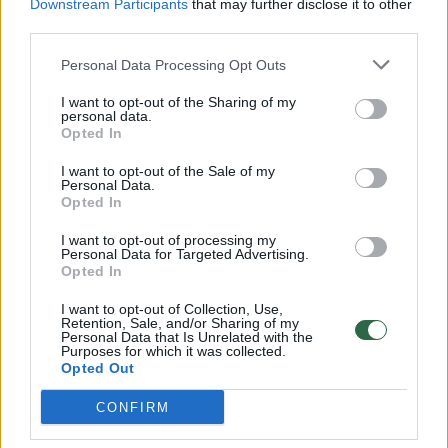
Downstream Participants
that may further disclose it to other
third parties.
Personal Data Processing Opt Outs
I want to opt-out of the Sharing of my
personal data.
Opted In
→
I want to opt-out of the Sale of my
Personal Data.
Opted In
Aplinkosaugininkai skelbia
Stiprus v
I want to opt-out of processing my
apie reidus vandens
plėšė st
Personal Data for Targeted Advertising.
Opted In
telkiniuose
(1)
pagalbos
I want to opt-out of Collection, Use,
Retention, Sale, and/or Sharing of my
Personal Data that Is Unrelated with the
Purposes for which it was collected.
Opted Out
CONFIRM
2004 m. vakarinę Ačeho provinciją supurtė