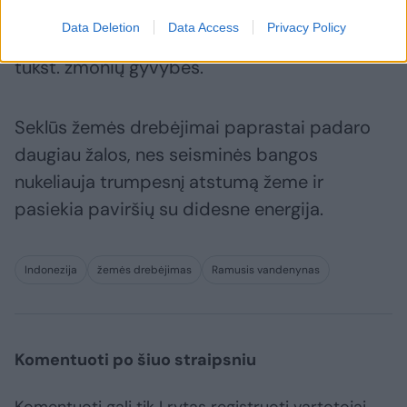
9,1 balo žemės drebėjimas, sukėlęs cunamį ir
Data Deletion
Data Access
Privacy Policy
Indonezijoje pasiglemžęs daugiau nei 170
tūkst. žmonių gyvybes.
Seklūs žemės drebėjimai paprastai padaro
daugiau žalos, nes seisminės bangos
nukeliauja trumpesnį atstumą žeme ir
pasiekia paviršių su didesne energija.
Indonezija
žemės drebėjimas
Ramusis vandenynas
Komentuoti po šiuo straipsniu