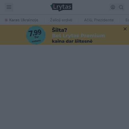
Karas Ukrainoje
Žalioji erdvė
Ačiū, Prezidente
E