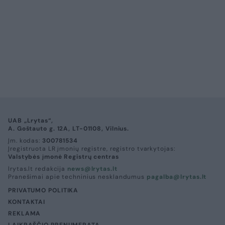
UAB „Lrytas“,
A. Goštauto g. 12A, LT-01108, Vilnius.
Įm. kodas:
300781534
Įregistruota LR įmonių registre, registro tvarkytojas:
Valstybės įmonė Registrų centras
lrytas.lt redakcija
news@lrytas.lt
Pranešimai apie techninius nesklandumus
pagalba@lrytas.lt
PRIVATUMO POLITIKA
KONTAKTAI
REKLAMA