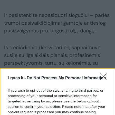
Ir pasistenkite nepasiduoti slogučiui – padės
trumpi pasivaikščiojimai gamtoje ar tiesiog
pasižvalgymas pro langus į tolį, į dangų.
Iš trečiadienio į ketvirtadienį sapnai buvo
susiję su ilgalaikiais planais, profesinėmis
perspektyvomis, turtu, su kelionėmis, su
meile. Gerai, jei kopėte į kalną ar matėte
brangenybes, tauriuosius metalus, monetas,
Lrytas.lt -
Do Not Process My Personal Information
tačiau banknotai, plaukų kirpimas –
If you wish to opt-out of the sale, sharing to third parties, or
nuostoliai, gyvūnai – jėgų, sveikatos,
processing of your personal or sensitive information for
praradimas. Grybai – pinigai. Varpelio
targeted advertising by us, please use the below opt-out
section to confirm your selection. Please note that after your
skambėjimas – svarbūs pokyčiai reikaluose
opt-out request is processed you may continue seeing