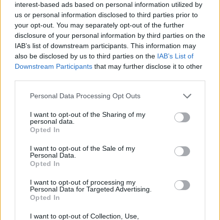
arba jausmuose. Patrankos šūvis – greitos
interest-based ads based on personal information utilized by
us or personal information disclosed to third parties prior to
vestuvės. Puiku buvo sapne garsiai dainuoti,
your opt-out. You may separately opt-out of the further
girdėti audringus aplodismentus.
disclosure of your personal information by third parties on the
IAB’s list of downstream participants. This information may
also be disclosed by us to third parties on the
IAB’s List of
Blogas ženklas: jei prieš jus žaibas blykstelėtų
Downstream Participants
that may further disclose it to other
third parties.
– dabartiniai jūsų poelgiai neteisingi, pamesti
raktus – nemalonumai šeimoje, savaiminis
Personal Data Processing Opt Outs
užsidegimas namuose, jei ant jūsų drabužis
I want to opt-out of the Sharing of my
personal data.
užsidegė – apsaugos praradimas, nukristi
Opted In
(ypač iš didesnio aukščio) – vidinės nešvaros
I want to opt-out of the Sale of my
požymis.
Personal Data.
Opted In
I want to opt-out of processing my
Geras ženklas: išvysti vaivorykštę – sėkmė,
Personal Data for Targeted Advertising.
Opted In
sulyti saulei šviečiant – pasisekimas
reikaluose.
I want to opt-out of Collection, Use,