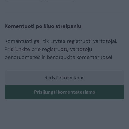
Komentuoti po šiuo straipsniu
Komentuoti gali tik Lrytas registruoti vartotojai.
Prisijunkite prie registruotų vartotojų
bendruomenės ir bendraukite komentaruose!
Rodyti komentarus
Prisijungti komentatoriams