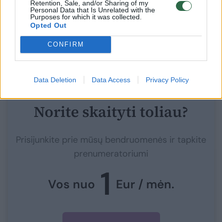
Retention, Sale, and/or Sharing of my
Personal Data that Is Unrelated with the
Purposes for which it was collected.
Opted Out
Žvilgsnis į priekį: penktadienį nesiimkite nieko
naujo ar nežinomo; palankios tamsios
CONFIRM
spalvos.
Data Deletion
Data Access
Privacy Policy
Norite skaityti toliau?
Prisijunkite prie mūsų bendruomenės ir tapkite
prenumeratoriumi
1
Vos nuo
Eur / mėn.