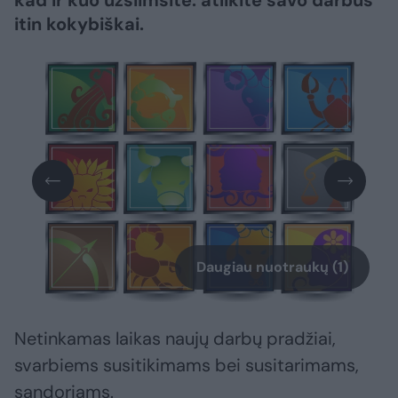
kad ir kuo užsiimsite: atlikite savo darbus
itin kokybiškai.
Daugiau nuotraukų (1)
Netinkamas laikas naujų darbų pradžiai,
svarbiems susitikimams bei susitarimams,
sandoriams.