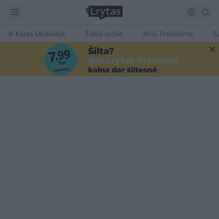
Karas Ukrainoje
Žalioji erdvė
Ačiū, Prezidente
E