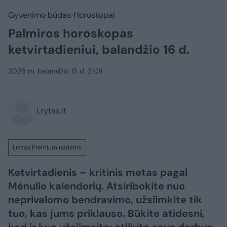
Gyvenimo būdas
Horoskopai
Palmiros horoskopas
ketvirtadieniui, balandžio 16 d.
2026 m. balandžio 15 d. 21:01
Lrytas.lt
Lrytas Premium nariams
Ketvirtadienis – kritinis metas pagal
Mėnulio kalendorių. Atsiribokite nuo
neprivalomo bendravimo, užsiimkite tik
tuo, kas jums priklauso. Būkite atidesni,