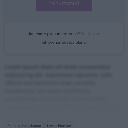
Prenumeruoti
Jau esate prenumeratorius?
Prisijunkite
Kiti prenumeratos planai
Lorem ipsum dolor sit amet consectetur
adipisicing elit. Asperiores sapiente, odio
officiis sed tempore vitae veritatis
repellendus, ad saepe architecto
repudiandae corrupti sit non error illum
consequuntur adipisci dignissimos maxime.
Palmiros horoskopas
Lrytas Premium