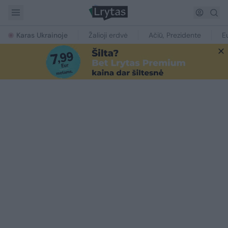
Karas Ukrainoje
Žalioji erdvė
Ačiū, Prezidente
E