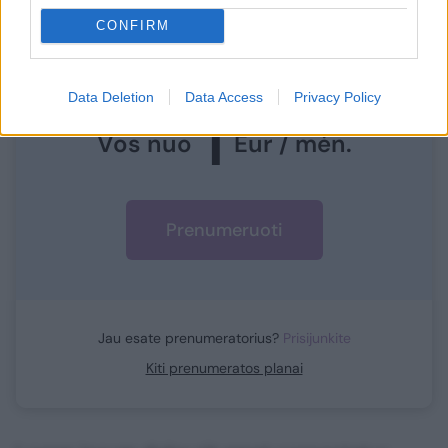
CONFIRM
Prisijunkite prie mūsų bendruomenės ir tapkite
prenumeratoriumi
Data Deletion
Data Access
Privacy Policy
1
Vos nuo
Eur / mėn.
Prenumeruoti
Jau esate prenumeratorius?
Prisijunkite
Kiti prenumeratos planai