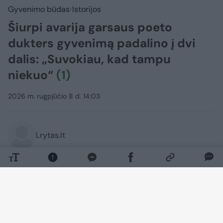
Gyvenimo būdas
Istorijos
Šiurpi avarija garsaus poeto
dukters gyvenimą padalino į dvi
dalis: „Suvokiau, kad tampu
niekuo“
(1)
2026 m. rugpjūčio 8 d. 14:03
Lrytas.lt
Lrytas Premium nariams
Atrodė, kad violončelininkės Elenos
Daunytės (34 m.) niekas negali sustabdyti
užkariaujant klasikinės muzikos pasaulį.