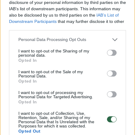
disclosure of your personal information by third parties on the
sulūžtų – nuskurdimas arba giminaičio mirtis.
IAB’s list of downstream participants. This information may
also be disclosed by us to third parties on the
IAB’s List of
Downstream Participants
that may further disclose it to other
Geras ženklas:
dažnai nustebti – laimė, ryte
third parties.
išėjus iš namų išgirsti vaikišką juoką ar išvysti
Personal Data Processing Opt Outs
vaikus žaidžiančius – būsimas turtas, jei nuo
I want to opt-out of the Sharing of my
ankstaus ryto giedras dangus.
personal data.
Opted In
I want to opt-out of the Sale of my
Žvilgsnis į priekį:
sekmadienis – įtemptas
Personal Data.
Opted In
pilnaties metas, kai svarbu likti
supratingiems, draugiškiems; palankūs pilki,
I want to opt-out of processing my
Personal Data for Targeted Advertising.
sidabriniai, melsvi tonai.
Opted In
I want to opt-out of Collection, Use,
Retention, Sale, and/or Sharing of my
Personal Data that Is Unrelated with the
Purposes for which it was collected.
Norite skaityti toliau?
Opted Out