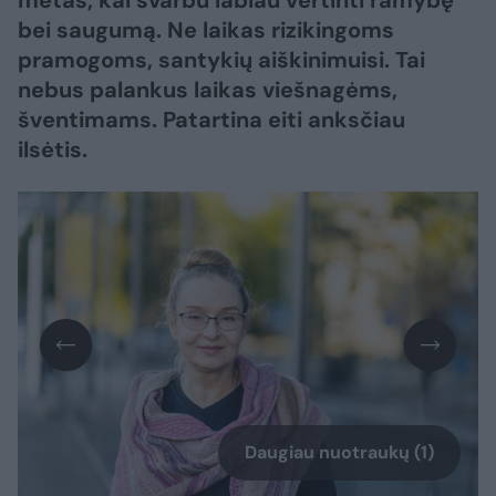
metas, kai svarbu labiau vertinti ramybę
bei saugumą. Ne laikas rizikingoms
pramogoms, santykių aiškinimuisi. Tai
nebus palankus laikas viešnagėms,
šventimams. Patartina eiti anksčiau
ilsėtis.
Daugiau nuotraukų (1)