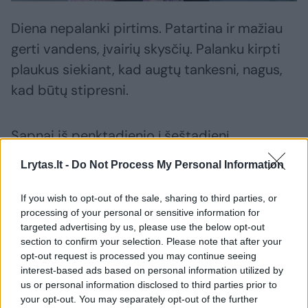
Diena nepalanki pirtims. Patartina ir mažiau
gerti vandens, įvairių skysčių. Palanku kirpti
plaukus siekiant, kad augtų tankesni, nagus,
kad būtų stipresni.
Sapnai iš penktadienio į šeštadienį
pranašiški. Gerai regėti grybus, žuvį,
Lrytas.lt -
Do Not Process My Personal Information
paukščius, kur nors plaukti, blogai – ugnį,
gyvates, sapne kirpti plaukus ar kitaip jų
If you wish to opt-out of the sale, sharing to third parties, or
processing of your personal or sensitive information for
netekti.
targeted advertising by us, please use the below opt-out
section to confirm your selection. Please note that after your
opt-out request is processed you may continue seeing
Blogas ženklas:
netyčia sudaužyti stiklą,
interest-based ads based on personal information utilized by
indą – vienatvė, išsiskyrimas su artimu
us or personal information disclosed to third parties prior to
your opt-out. You may separately opt-out of the further
žmogumi, jei užraktas sugestų ar raktas