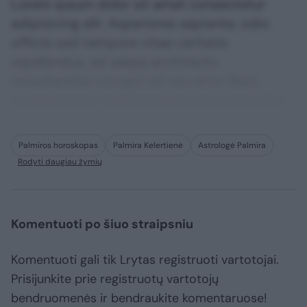
Lorem ipsum dolor sit amet consectetur
adipisicing elit. Asperiores sapiente, odio
officiis sed tempore vitae veritatis
repellendus, ad saepe architecto
repudiandae corrupti sit non error illum
consequuntur adipisci dignissimos maxime.
Palmiros horoskopas
Palmira Kelertienė
Astrologė Palmira
Rodyti daugiau žymių
Komentuoti po šiuo straipsniu
Komentuoti gali tik Lrytas registruoti vartotojai.
Prisijunkite prie registruotų vartotojų
bendruomenės ir bendraukite komentaruose!