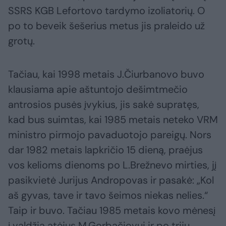
SSRS KGB Lefortovo tardymo izoliatorių. O
po to beveik šešerius metus jis praleido už
grotų.
Tačiau, kai 1998 metais J.Čiurbanovo buvo
klausiama apie aštuntojo dešimtmečio
antrosios pusės įvykius, jis sakė supratęs,
kad bus suimtas, kai 1985 metais neteko VRM
ministro pirmojo pavaduotojo pareigų. Nors
dar 1982 metais lapkričio 15 dieną, praėjus
vos kelioms dienoms po L.Brežnevo mirties, jį
pasikvietė Jurijus Andropovas ir pasakė: „Kol
aš gyvas, tave ir tavo šeimos niekas nelies.“
Taip ir buvo. Tačiau 1985 metais kovo mėnesį
į valdžią atėjus M.Gorbačiovui ir po trijų