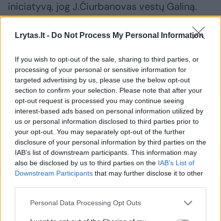
iniciatyvą, jog J.Čiurbanovas vestų Galiną.
Tėvas tikėjosi, kad sutuoktinis atpratins ją
nuo taurelės. Tačiau milicijos generolas buvo
Lrytas.lt -
Do Not Process My Personal Information
pasinėręs į darbą, grįždavo namo dažniausiai
If you wish to opt-out of the sale, sharing to third parties, or
tik dešimtą-vienuoliktą valandą vakaro,
processing of your personal or sensitive information for
dažnai važinėjo ir į komandiruotes, todėl
targeted advertising by us, please use the below opt-out
section to confirm your selection. Please note that after your
generalinio sekretoriaus duktė gyveno savo
opt-out request is processed you may continue seeing
gyvenimą. Nors oficialiai Galina užėmė VRM
interest-based ads based on personal information utilized by
us or personal information disclosed to third parties prior to
Istorinės diplomatijos valdybos skyriaus
your opt-out. You may separately opt-out of the further
vedėjos pavaduotojos pareigas, tačiau
disclosure of your personal information by third parties on the
darbe retai pasirodydavo, ypač septintojo
IAB’s list of downstream participants. This information may
also be disclosed by us to third parties on the
IAB’s List of
dešimtmečio antrojoje pusėje. Užtat ją
Downstream Participants
that may further disclose it to other
dažniau galima buvo pamatyti bendraujančią
third parties.
su artistais.
Personal Data Processing Opt Outs