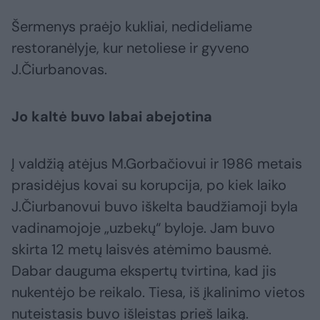
Šermenys praėjo kukliai, nedideliame
restoranėlyje, kur netoliese ir gyveno
J.Čiurbanovas.
Jo kaltė buvo labai abejotina
Į valdžią atėjus M.Gorbačiovui ir 1986 metais
prasidėjus kovai su korupcija, po kiek laiko
J.Čiurbanovui buvo iškelta baudžiamoji byla
vadinamojoje „uzbekų“ byloje. Jam buvo
skirta 12 metų laisvės atėmimo bausmė.
Dabar dauguma ekspertų tvirtina, kad jis
nukentėjo be reikalo. Tiesa, iš įkalinimo vietos
nuteistasis buvo išleistas prieš laiką.