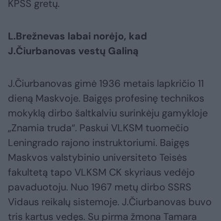
KPSS gretų.
L.Brežnevas labai norėjo, kad
J.Čiurbanovas vestų Galiną
J.Čiurbanovas gimė 1936 metais lapkričio 11
dieną Maskvoje. Baigęs profesinę technikos
mokyklą dirbo šaltkalviu surinkėju gamykloje
„Znamia truda“. Paskui VLKSM tuomečio
Leningrado rajono instruktoriumi. Baigęs
Maskvos valstybinio universiteto Teisės
fakultetą tapo VLKSM CK skyriaus vedėjo
pavaduotoju. Nuo 1967 metų dirbo SSRS
Vidaus reikalų sistemoje. J.Čiurbanovas buvo
tris kartus vedęs. Su pirma žmona Tamara