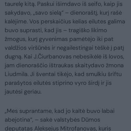
taurelę kitą. Paskui išimdavo iš seifo, kaip jis
sakydavo, „savo sielą“ – dienoraštį, kurį rašė
kalėjime. Vos perskaičius kelias eilutes galima
buvo suprasti, kad jis – tragiško likimo
žmogus, kurį gyvenimas pamėtėjo iki pat
valdžios viršūnės ir negailestingai tėškė į patį
dugną. Kai J.Čiurbanovas nebesikėlė iš lovos,
jam dienoraščio ištraukas skaitydavo žmona
Liudmila. Ji šventai tikėjo, kad smulkiu šriftu
parašytos eilutės stiprino vyro širdį ir jis
jautėsi geriau.
„Mes suprantame, kad jo kaltė buvo labai
abejotina“, – sakė valstybės Dūmos
deputatas Aleksejus Mitrofanovas, kuris