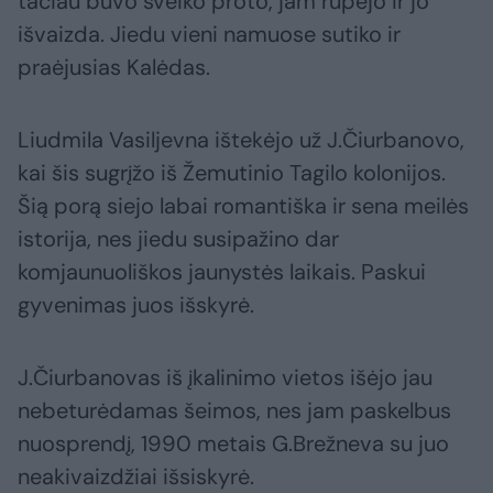
tačiau buvo sveiko proto, jam rūpėjo ir jo
išvaizda. Jiedu vieni namuose sutiko ir
praėjusias Kalėdas.
Liudmila Vasiljevna ištekėjo už J.Čiurbanovo,
kai šis sugrįžo iš Žemutinio Tagilo kolonijos.
Šią porą siejo labai romantiška ir sena meilės
istorija, nes jiedu susipažino dar
komjaunuoliškos jaunystės laikais. Paskui
gyvenimas juos išskyrė.
J.Čiurbanovas iš įkalinimo vietos išėjo jau
nebeturėdamas šeimos, nes jam paskelbus
nuosprendį, 1990 metais G.Brežneva su juo
neakivaizdžiai išsiskyrė.