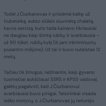
Todėl J.Čiurbanovas ir prisiėmė kaltę: už
tiubeteiką, aukso siūlais siuvinėtą chalatą,
kavos servizą, kuris tada kainavo tikriausiai
ne daugiau kaip šimtą rublių. Ir svarbiausia –
už 90 tūkst. rublių kyšį (iš jam inkriminuotų
pusantro milijono). Už tai ir buvo nuteistas 12
metų.
Tačiau tik žmogus, nežinantis, kaip gyveno
tuomečiai aukščiausi SSRS ir KPSS vadovai,
galėtų pagalvoti, kad J.Čiurbanovui
svarbiausia buvo pinigai. Teisininkai visada
ieško motyvų, o J.Čiurbanovas jų neturėjo.