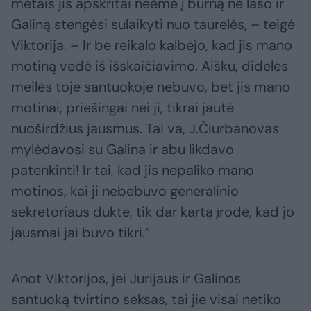
metais jis apskritai neėmė į burną nė lašo ir
Galiną stengėsi sulaikyti nuo taurelės, – teigė
Viktorija. – Ir be reikalo kalbėjo, kad jis mano
motiną vedė iš išskaičiavimo. Aišku, didelės
meilės toje santuokoje nebuvo, bet jis mano
motinai, priešingai nei ji, tikrai jautė
nuoširdžius jausmus. Tai va, J.Čiurbanovas
mylėdavosi su Galina ir abu likdavo
patenkinti! Ir tai, kad jis nepaliko mano
motinos, kai ji nebebuvo generalinio
sekretoriaus duktė, tik dar kartą įrodė, kad jo
jausmai jai buvo tikri.“
Anot Viktorijos, jei Jurijaus ir Galinos
santuoką tvirtino seksas, tai jie visai netiko