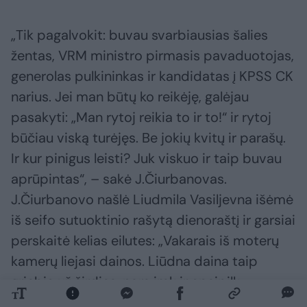
„Tik pagalvokit: buvau svarbiausias šalies
žentas, VRM ministro pirmasis pavaduotojas,
generolas pulkininkas ir kandidatas į KPSS CK
narius. Jei man būtų ko reikėję, galėjau
pasakyti: „Man rytoj reikia to ir to!“ ir rytoj
būčiau viską turėjęs. Be jokių kvitų ir parašų.
Ir kur pinigus leisti? Juk viskuo ir taip buvau
aprūpintas“, – sakė J.Čiurbanovas.
J.Čiurbanovo našlė Liudmila Vasiljevna išėmė
iš seifo sutuoktinio rašytą dienoraštį ir garsiai
perskaitė kelias eilutes: „Vakarais iš moterų
kamerų liejasi dainos. Liūdna daina taip
griebia už širdies, nors imk ir apsipilk
ašaromis. Dainuoti nedraudžia. Atrodė, kad