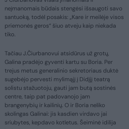
neįmanomais būdais stengėsi išsaugoti savo
santuoką, todėl posakis: „Kare ir meilėje visos
priemonės geros“ šiuo atveju kaip niekada
tiko.
Tačiau J.Čiurbanovui atsidūrus už grotų,
Galina pradėjo gyventi kartu su Boria. Per
trejus metus generalinio sekretoriaus duktė
sugebėjo pervesti mylimąjį į Didįjį teatrą
solistu stažuotoju, gauti jam butą sostinės
centre, taip pat padovanojo jam
brangenybių ir kailinių. O ir Boria neliko
skolingas Galinai: jis kasdien virdavo jai
sriubytes, kepdavo kotletus. Šeiminė idilija