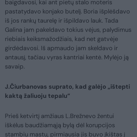
baigdavosi, kai ant pietų stalo moteris
pastatydavo konjako butelį. Boria išplėšdavo
iš jos rankų taurelę ir išpildavo lauk. Tada
Galina jam pakeldavo tokius vėjus, palydimus
riebiais keiksmažodžiais, kad net gatvėje
girdėdavosi. Iš apmaudo jam skeldavo ir
antausį, tačiau vyras kantriai kentė. Mylėjo ją
savaip.
J.Čiurbanovas suprato, kad galėjo „ištepti
kaktą žaliuoju tepalu“
Prieš ketvirtį amžiaus L.Brežnevo žentui
iškėlus baudžiamąją bylą dėl korupcijos
stambiu mastu, pirmiausia jis buvo įkištas į