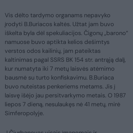
Vis dėlto tardymo organams nepavyko
įrodyti B.Buriacos kaltės. Užtat jam buvo
iškelta byla dėl spekuliacijos. Čigonų „barono“
namuose buvo aptikta kelios dešimtys
verstos odos kailinių, jam pateiktas
kaltinimas pagal SSRS BK 154 str. antrąją dalį,
kur numatyta iki 7 metų laisvės atėmimo
bausmė su turto konfiskavimu. B.Buriaca
buvo nuteistas penkeriems metams. Jis į
laisvę išėjo jau persitvarkymo metais. O 1987
liepos 7 dieną, nesulaukęs nė 41 metų, mirė
Simferopolyje.
J Čiurbanovas visais įmanomais ir