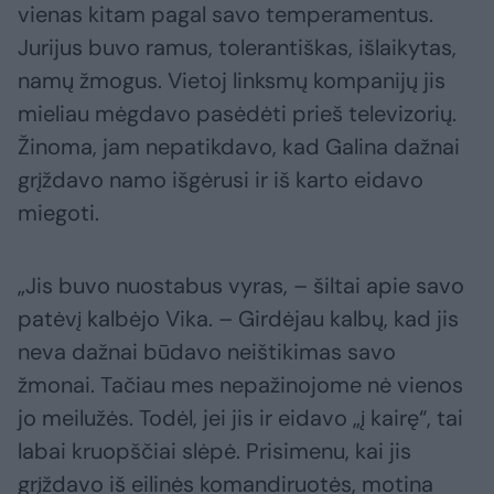
vienas kitam pagal savo temperamentus.
Jurijus buvo ramus, tolerantiškas, išlaikytas,
namų žmogus. Vietoj linksmų kompanijų jis
mieliau mėgdavo pasėdėti prieš televizorių.
Žinoma, jam nepatikdavo, kad Galina dažnai
grįždavo namo išgėrusi ir iš karto eidavo
miegoti.
„Jis buvo nuostabus vyras, – šiltai apie savo
patėvį kalbėjo Vika. – Girdėjau kalbų, kad jis
neva dažnai būdavo neištikimas savo
žmonai. Tačiau mes nepažinojome nė vienos
jo meilužės. Todėl, jei jis ir eidavo „į kairę“, tai
labai kruopščiai slėpė. Prisimenu, kai jis
grįždavo iš eilinės komandiruotės, motina