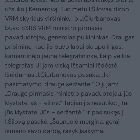
užsuko į Kemerovą. Tuo metu I.Šilovas dirbo
VRM skyriaus viršininku, o J.Čiurbanovas
buvo SSRS VRM ministro pirmasis
pavaduotojas, generolas pulkininkas. Draugas
prisiminė, kad jis buvo labai skrupulingas:
kamantinėjo jauną telegrafininkę, kaip veikia
telegrafas. Ji jam viską išsamiai išdėstė.
Išeidamas J.Čiurbanovas pasakė: „Iki
pasimatymo, drauge seržante.“ O ji jam:
„Drauge pirmasis ministro pavaduotojau, jūs
klystate, aš – eilinė.“ Tačiau jis nesutiko: „Tai
jūs klystate. Jūs – seržantė.“ Ir pasisukęs į
I.Šilovą pasakė: „Šaunuolė mergina, gerai
išmano savo darbą, rašyk įsakymą.“