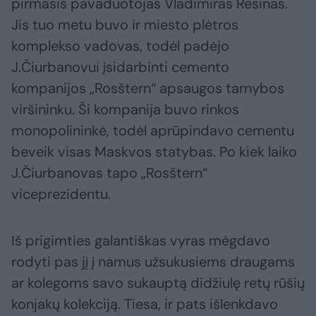
pirmasis pavaduotojas Vladimiras Resinas.
Jis tuo metu buvo ir miesto plėtros
komplekso vadovas, todėl padėjo
J.Čiurbanovui įsidarbinti cemento
kompanijos „Rosštern“ apsaugos tarnybos
viršininku. Ši kompanija buvo rinkos
monopolininkė, todėl aprūpindavo cementu
beveik visas Maskvos statybas. Po kiek laiko
J.Čiurbanovas tapo „Rosštern“
viceprezidentu.
Iš prigimties galantiškas vyras mėgdavo
rodyti pas jį į namus užsukusiems draugams
ar kolegoms savo sukauptą didžiulę retų rūšių
konjakų kolekciją. Tiesa, ir pats išlenkdavo