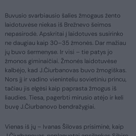
Buvusio svarbiausio šalies žmogaus žento
laidotuvėse niekas iš Brežnevo šeimos
nepasirodė. Apskritai į laidotuves susirinko
ne daugiau kaip 30–35 žmonės. Dar mažiau
jų buvo šermenyse. Ir visi – tie patys jo
žmonos giminaičiai. Žmonės laidotuvėse
kalbėjo, kad J.Čiurbanovas buvo žmogiškas.
Nors jį ir vadino vieninteliu sovietiniu princu,
tačiau jis elgėsi kaip paprasta žmogus iš
liaudies. Tiesa, pagerbti mirusio atėjo ir keli
buvę J.Čiurbanovo bendražygiai.
Vienas iš jų – Ivanas Šilovas prisiminė, kaip
J.Čiurbanovas, neplanuotai apsilankęs Sibire,