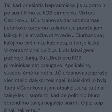
Tai, kad priešintis beprasmiška, jis suprato ir
po susitikimo su KGB pirmininku Viktoru
Čebrikovu. J.Čiurbanovas dar sėdėdamas
Lefortovo tardymo izoliatoriuje parašė jam
laišką. Ir jis atvažiavo! Atvedė J.Čiurbanovą į
kalėjimo viršininko kabinetą, o ten jo laukė
Viktoras Michailovičius, kuris labai gerai
pažinojo Jurijų. Su L.Brežnevu KGB
pirmininkas net draugavo. Apsikabino,
susėdo, ėmė kalbėtis. J.Čiurbanovas paprašė
vienintelio dalyko: teisingai išsiaiškinti jo bylą.
Tada V.Čebrikovas jam atsakė: „Jura, tu žinai
taisykles ir supranti, kad be politinio biuro
sprendimo tavęs negalėjo suimti. O jie, kaip
žinai, neklysta...“