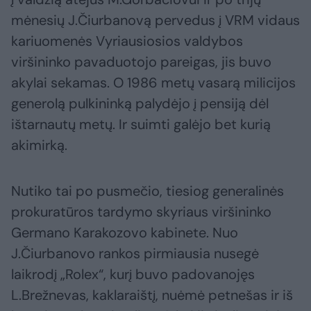
mėnesių J.Čiurbanovą pervedus į VRM vidaus
kariuomenės Vyriausiosios valdybos
viršininko pavaduotojo pareigas, jis buvo
akylai sekamas. O 1986 metų vasarą milicijos
generolą pulkininką palydėjo į pensiją dėl
ištarnautų metų. Ir suimti galėjo bet kurią
akimirką.
Nutiko tai po pusmečio, tiesiog generalinės
prokuratūros tardymo skyriaus viršininko
Germano Karakozovo kabinete. Nuo
J.Čiurbanovo rankos pirmiausia nusegė
laikrodį „Rolex“, kurį buvo padovanojęs
L.Brežnevas, kaklaraištį, nuėmė petnešas ir iš