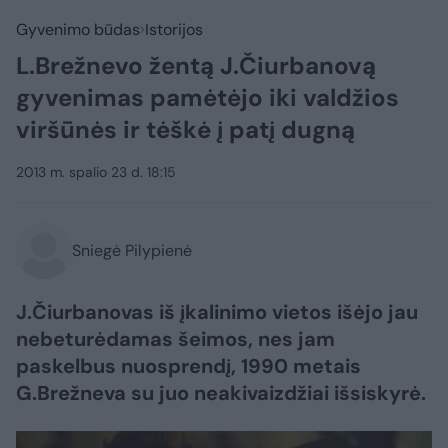
Gyvenimo būdas
Istorijos
L.Brežnevo žentą J.Čiurbanovą
gyvenimas pamėtėjo iki valdžios
viršūnės ir tėškė į patį dugną
2013 m. spalio 23 d. 18:15
Sniegė Pilypienė
J.Čiurbanovas iš įkalinimo vietos išėjo jau
nebeturėdamas šeimos, nes jam
paskelbus nuosprendį, 1990 metais
G.Brežneva su juo neakivaizdžiai išsiskyrė.