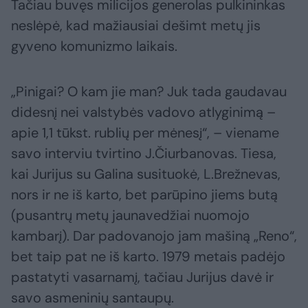
Tačiau buvęs milicijos generolas pulkininkas
neslėpė, kad mažiausiai dešimt metų jis
gyveno komunizmo laikais.
„Pinigai? O kam jie man? Juk tada gaudavau
didesnį nei valstybės vadovo atlyginimą –
apie 1,1 tūkst. rublių per mėnesį“, – viename
savo interviu tvirtino J.Čiurbanovas. Tiesa,
kai Jurijus su Galina susituokė, L.Brežnevas,
nors ir ne iš karto, bet parūpino jiems butą
(pusantrų metų jaunavedžiai nuomojo
kambarį). Dar padovanojo jam mašiną „Reno“,
bet taip pat ne iš karto. 1979 metais padėjo
pastatyti vasarnamį, tačiau Jurijus davė ir
savo asmeninių santaupų.