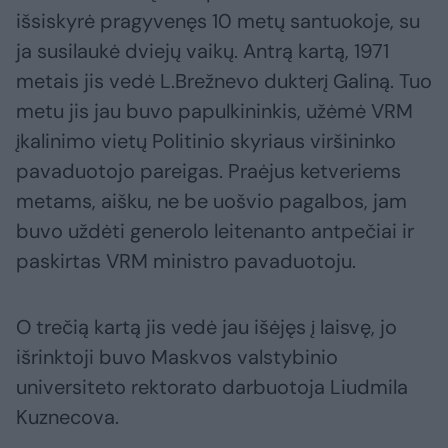
išsiskyrė pragyvenęs 10 metų santuokoje, su
ja susilaukė dviejų vaikų. Antrą kartą, 1971
metais jis vedė L.Brežnevo dukterį Galiną. Tuo
metu jis jau buvo papulkininkis, užėmė VRM
įkalinimo vietų Politinio skyriaus viršininko
pavaduotojo pareigas. Praėjus ketveriems
metams, aišku, ne be uošvio pagalbos, jam
buvo uždėti generolo leitenanto antpečiai ir
paskirtas VRM ministro pavaduotoju.
O trečią kartą jis vedė jau išėjęs į laisvę, jo
išrinktoji buvo Maskvos valstybinio
universiteto rektorato darbuotoja Liudmila
Kuznecova.