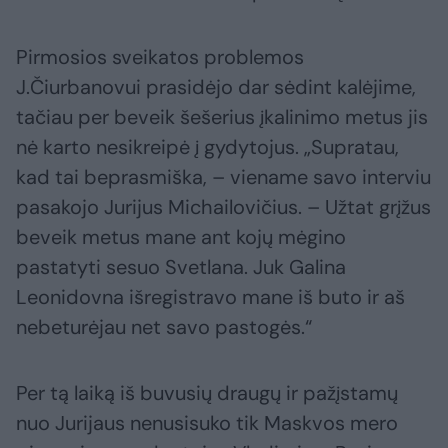
Pirmosios sveikatos problemos
J.Čiurbanovui prasidėjo dar sėdint kalėjime,
tačiau per beveik šešerius įkalinimo metus jis
nė karto nesikreipė į gydytojus. „Supratau,
kad tai beprasmiška, – viename savo interviu
pasakojo Jurijus Michailovičius. – Užtat grįžus
beveik metus mane ant kojų mėgino
pastatyti sesuo Svetlana. Juk Galina
Leonidovna išregistravo mane iš buto ir aš
nebeturėjau net savo pastogės.“
Per tą laiką iš buvusių draugų ir pažįstamų
nuo Jurijaus nenusisuko tik Maskvos mero