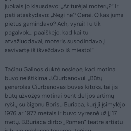
juokais jo klausdavo: „Ar turėjai moterų?“ Ir
pati atsakydavo: „Negi ne? Gerai. O kas jums
pietus gamindavo? Ach, vyrai! Tu tik
pagalvok... paaiškėjo, kad kai tu
atvažiuodavai, moteris susodindavo į
savivartę iš išveždavo iš miesto!“
Tačiau Galinos duktė neslėpė, kad motina
buvo neištikima J.Čiurbanovui. „Būtų
generolas Čiurbanovas buvęs kitoks, tai jis
būtų užvožęs motinai bent dėl jos artimų
ryšių su čigonu Borisu Buriaca, kurį ji įsimylėjo
1976 ar 1977 metais ir buvo vyresnė už jį 17
metų. B.Buriaca dirbo „Romen“ teatre artistu
ir buvo neblogas tenoras. Tačiau