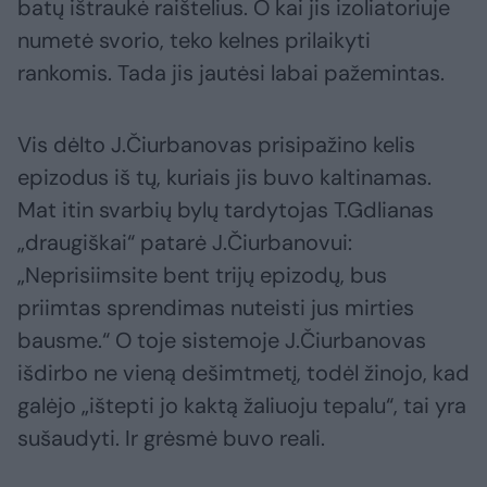
batų ištraukė raištelius. O kai jis izoliatoriuje
numetė svorio, teko kelnes prilaikyti
rankomis. Tada jis jautėsi labai pažemintas.
Vis dėlto J.Čiurbanovas prisipažino kelis
epizodus iš tų, kuriais jis buvo kaltinamas.
Mat itin svarbių bylų tardytojas T.Gdlianas
„draugiškai“ patarė J.Čiurbanovui:
„Neprisiimsite bent trijų epizodų, bus
priimtas sprendimas nuteisti jus mirties
bausme.“ O toje sistemoje J.Čiurbanovas
išdirbo ne vieną dešimtmetį, todėl žinojo, kad
galėjo „ištepti jo kaktą žaliuoju tepalu“, tai yra
sušaudyti. Ir grėsmė buvo reali.