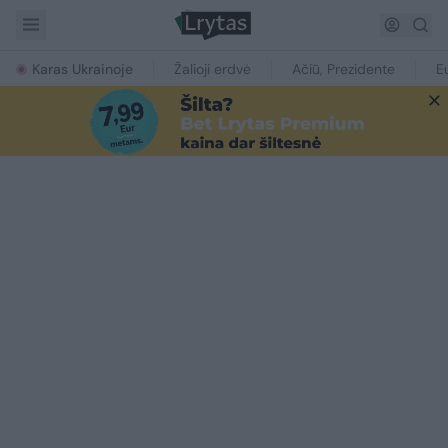
Karas Ukrainoje
Žalioji erdvė
Ačiū, Prezidente
E