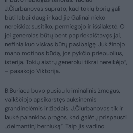
J.Čiurbanovas suprato, kad tokių borių gali
būti labai daug ir kad jie Galinai nieko
nereiškia: susitiko, permiegojo ir išsilakstė. O
jei generolas būtų bent papriekaištavęs jai,
nežinia kuo viskas būtų pasibaigę. Juk žinojo
mano motinos būdą, jos pykčio priepuolius,
isteriją. Tokių aistrų generolui tikrai nereikėjo“,
– pasakojo Viktorija.
B.Buriaca buvo pusiau kriminalinis žmogus,
vaikščiojo apsikarstęs auksinėmis
grandinėlėmis ir žiedais. J.Čiurbanovas tik ir
laukė palankios progos, kad galėtų prispausti
„deimantinį berniuką“. Taip jis vadino