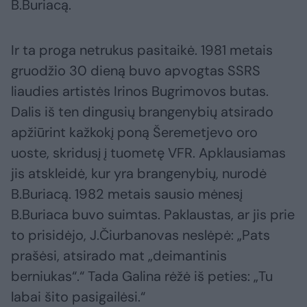
B.Buriacą.
Ir ta proga netrukus pasitaikė. 1981 metais
gruodžio 30 dieną buvo apvogtas SSRS
liaudies artistės Irinos Bugrimovos butas.
Dalis iš ten dingusių brangenybių atsirado
apžiūrint kažkokį poną Šeremetjevo oro
uoste, skridusį į tuometę VFR. Apklausiamas
jis atskleidė, kur yra brangenybių, nurodė
B.Buriacą. 1982 metais sausio mėnesį
B.Buriaca buvo suimtas. Paklaustas, ar jis prie
to prisidėjo, J.Čiurbanovas neslėpė: „Pats
prašėsi, atsirado mat „deimantinis
berniukas“.“ Tada Galina rėžė iš peties: „Tu
labai šito pasigailėsi.“