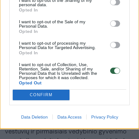
I want to opt-out of the Sharing of my
personal data.
Galina buvo neištikima J.Čiurbanovui
Opted In
I want to opt-out of the Sale of my
G.Brežnevos duktė Viktorija visada paskutinį
Personal Data.
Opted In
savo motinos sutuoktinį vadino ne Jurijumi, o
I want to opt-out of processing my
tik „generolu Čiurbanovu“. Sakė, ne dėl to, kad
Personal Data for Targeted Advertising.
Opted In
jis būtų buvęs prastas patėvis, o iš pagarbos
jam.
I want to opt-out of Collection, Use,
Retention, Sale, and/or Sharing of my
Personal Data that Is Unrelated with the
Purposes for which it was collected.
Opted Out
„Man labai apmaudu, kai rašo, kad J.
Čiurbanovas nugirdė mano motiną. Iš tikrųjų
CONFIRM
buvo priešingai: po L.Brežnevo mirties jis
beveik kasdien gėrė kartu su žmona,
Data Deletion
Data Access
Privacy Policy
norėdamas palaikyti jai kompaniją. O iki
vestuvių ir pirmaisiais vedybinio gyvenimo