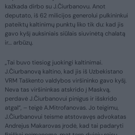
kažkada dirbo su J.Čiurbanovu. Anot
deputato, iš 62 milicijos generolui pulkininkui
pateiktų kaltinimų punktų liko tik du: kad jis
gavo kyšį auksiniais siūlais siuvinėtą chalatą
ir... arbūzų.
„Tai buvo tiesiog juokingi kaltinimai.
J.Čiurbanovą kaltino, kad jis iš Uzbekistano
VRM Taškento valdybos viršininko gavo kyšį.
Neva tas viršininkas atskrido į Maskvą,
perdavė J.Čiurbanovui pinigus ir išskrido
atgal“, – teigė A.Mitrofanovas. Jo teigimu,
J.Čiurbanovui teisme atstovavęs advokatas
Andrejus Makarovas įrodė, kad tai padaryti
fiziškai neįmanoma, mat tarp dviejų reisų