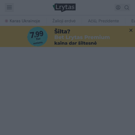
Karas Ukrainoje
Žalioji erdvė
Ačiū, Prezidente
E