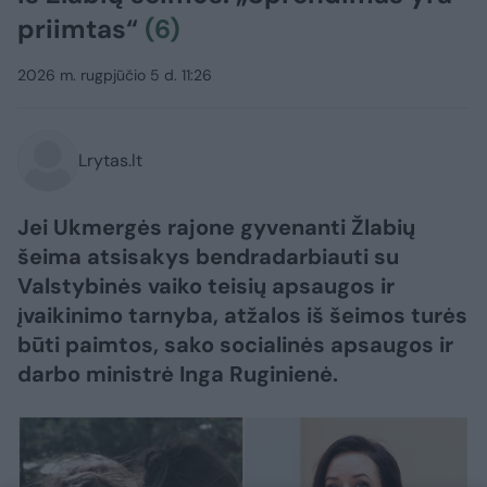
priimtas“
(6)
2026 m. rugpjūčio 5 d. 11:26
Lrytas.lt
Jei Ukmergės rajone gyvenanti Žlabių
šeima atsisakys bendradarbiauti su
Valstybinės vaiko teisių apsaugos ir
įvaikinimo tarnyba, atžalos iš šeimos turės
būti paimtos, sako socialinės apsaugos ir
darbo ministrė Inga Ruginienė.