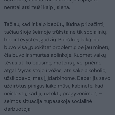
neretai atsimuši kaip į sieną.
Tačiau, kad ir kaip bebūtų liūdna pripažinti,
tačiau šioje šeimoje trūksta ne tik socialinių,
bet ir tėvystės įgūdžių. Prieš kurį laiką čia
buvo visa „puokštė“ problemų: be jau minėtų,
čia buvo ir smurtas aplinkoje. Kuomet vaikų
tėvas atliko bausmę, moteris jį vėl priėmė
atgal. Vyras stojo į vėžes, atsisakė alkoholio,
užsikodavo, mes jį įdarbinome. Dabar jis savo
uždirbtus pinigus laiko mūsų kabinete, kad
neišleistų, kad jų užtektų pragyvenimui“, –
šeimos situaciją nupasakoja socialinė
darbuotoja.