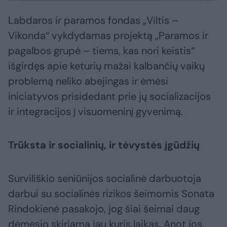
Labdaros ir paramos fondas „Viltis –
Vikonda“ vykdydamas projektą „Paramos ir
pagalbos grupė – tiems, kas nori keistis“
išgirdęs apie keturių mažai kalbančių vaikų
problemą neliko abejingas ir ėmėsi
iniciatyvos prisidedant prie jų socializacijos
ir integracijos į visuomeninį gyvenimą.
Trūksta ir socialinių, ir tėvystės įgūdžių
Surviliškio seniūnijos socialinė darbuotoja
darbui su socialinės rizikos šeimomis Sonata
Rindokienė pasakojo, jog šiai šeimai daug
dėmesio skiriama jau kuris laikas. Anot jos,