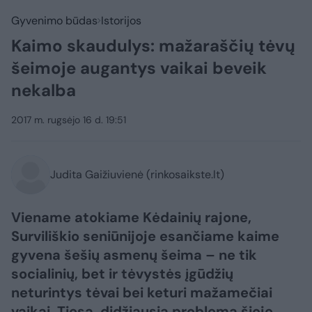
Gyvenimo būdas
Istorijos
Kaimo skaudulys: mažaraščių tėvų
šeimoje augantys vaikai beveik
nekalba
2017 m. rugsėjo 16 d. 19:51
Judita Gaižiuvienė (rinkosaikste.lt)
Viename atokiame Kėdainių rajone,
Surviliškio seniūnijoje esančiame kaime
gyvena šešių asmenų šeima – ne tik
socialinių, bet ir tėvystės įgūdžių
neturintys tėvai bei keturi mažamečiai
vaikai. Tiesa, didžiausia problema šioje