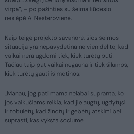
šitaip… Žvelgi į bendrą visumą ir net širdis
virpa“, – po pažinties su šeima liūdesio
neslėpė A. Nesterovienė.
Kaip teigė projekto savanorė, šios šeimos
situacija yra nepavydėtina ne vien dėl to, kad
vaikai nėra ugdomi tiek, kiek turėtų būti.
Tačiau taip pat vaikai negauna ir tiek šilumos,
kiek turėtų gauti iš motinos.
„Manau, jog pati mama nelabai supranta, ko
jos vaikučiams reikia, kad jie augtų, ugdytųsi
ir tobulėtų, kad žinotų ir gebėtų atskirti bei
suprasti, kas vyksta sociume.