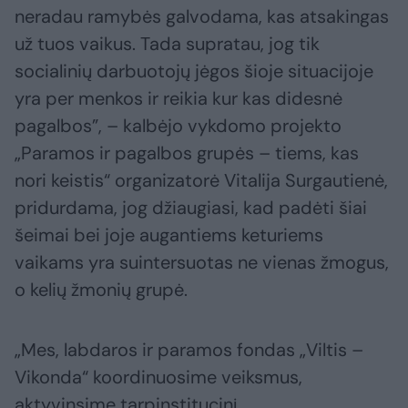
neradau ramybės galvodama, kas atsakingas
už tuos vaikus. Tada supratau, jog tik
socialinių darbuotojų jėgos šioje situacijoje
yra per menkos ir reikia kur kas didesnė
pagalbos”, – kalbėjo vykdomo projekto
„Paramos ir pagalbos grupės – tiems, kas
nori keistis“ organizatorė Vitalija Surgautienė,
pridurdama, jog džiaugiasi, kad padėti šiai
šeimai bei joje augantiems keturiems
vaikams yra suintersuotas ne vienas žmogus,
o kelių žmonių grupė.
„Mes, labdaros ir paramos fondas „Viltis –
Vikonda“ koordinuosime veiksmus,
aktyvinsime tarpinstitucinį