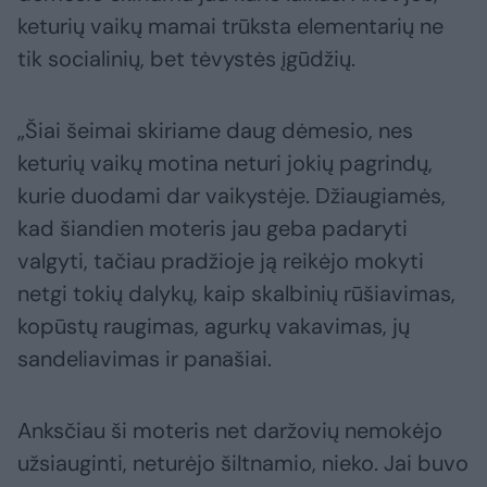
keturių vaikų mamai trūksta elementarių ne
tik socialinių, bet tėvystės įgūdžių.
„Šiai šeimai skiriame daug dėmesio, nes
keturių vaikų motina neturi jokių pagrindų,
kurie duodami dar vaikystėje. Džiaugiamės,
kad šiandien moteris jau geba padaryti
valgyti, tačiau pradžioje ją reikėjo mokyti
netgi tokių dalykų, kaip skalbinių rūšiavimas,
kopūstų raugimas, agurkų vakavimas, jų
sandeliavimas ir panašiai.
Anksčiau ši moteris net daržovių nemokėjo
užsiauginti, neturėjo šiltnamio, nieko. Jai buvo