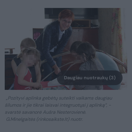
Daugiau nuotraukų (3)
„Pozityvi aplinka gebėtų suteikti vaikams daugiau
šilumos ir jie tikrai laisvai integruotųsi į aplinką“, -
svarstė savanorė Aušra Nesterovienė.
G.Minelgaitės (rinkosaikste.lt) nuotr.