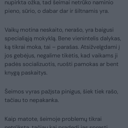
nupirkta ožka, tad šeimai netrūko naminio
pieno, sūrio, o dabar dar ir šiltnamis yra.
Vaikų motina neskaito, nerašo, yra baigusi
specialiąją mokyklą. Bene vienintelis dalykas,
ką tikrai moka, tai – parašas. Atsižvelgdami į
jos gebėjus, negalime tikėtis, kad vaikams ji
padės socializuotis, ruošti pamokas ar bent
knygą paskaitys.
Šeimos vyras pažįsta pinigus, šiek tiek rašo,
tačiau to nepakanka.
Kaip matote, šeimoje problemų tikrai
netrūksta, tačiau kai pradedi jas spręsti,