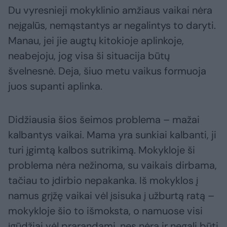
Du vyresnieji mokyklinio amžiaus vaikai nėra
neįgalūs, nemąstantys ar negalintys to daryti.
Manau, jei jie augtų kitokioje aplinkoje,
neabejoju, jog visa ši situacija būtų
švelnesnė. Deja, šiuo metu vaikus formuoja
juos supanti aplinka.
Didžiausia šios šeimos problema – mažai
kalbantys vaikai. Mama yra sunkiai kalbanti, ji
turi įgimtą kalbos sutrikimą. Mokykloje ši
problema nėra nežinoma, su vaikais dirbama,
tačiau to įdirbio nepakanka. Iš mokyklos į
namus grįžę vaikai vėl įsisuka į užburtą ratą –
mokykloje šio to išmoksta, o namuose visi
įgūdžiai vėl prarandami, nes nėra ir negali būti