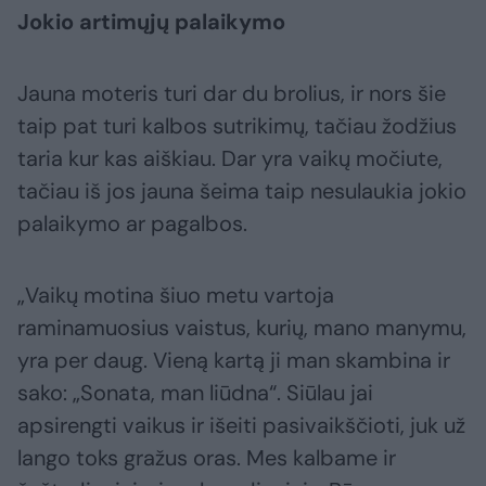
Jokio artimųjų palaikymo
Jauna moteris turi dar du brolius, ir nors šie
taip pat turi kalbos sutrikimų, tačiau žodžius
taria kur kas aiškiau. Dar yra vaikų močiute,
tačiau iš jos jauna šeima taip nesulaukia jokio
palaikymo ar pagalbos.
„Vaikų motina šiuo metu vartoja
raminamuosius vaistus, kurių, mano manymu,
yra per daug. Vieną kartą ji man skambina ir
sako: „Sonata, man liūdna“. Siūlau jai
apsirengti vaikus ir išeiti pasivaikščioti, juk už
lango toks gražus oras. Mes kalbame ir