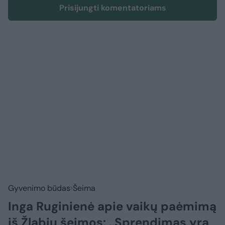
Prisijungti komentatoriams
Gyvenimo būdas
Šeima
Inga Ruginienė apie vaikų paėmimą
iš Žlabių šeimos: „Sprendimas yra