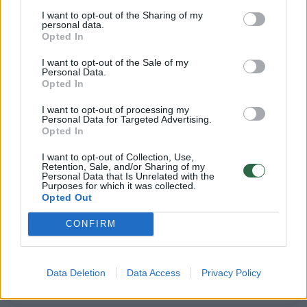
I want to opt-out of the Sharing of my
personal data.
Opted In
Susiję straipsniai
I want to opt-out of the Sale of my
Personal Data.
Opted In
I want to opt-out of processing my
Personal Data for Targeted Advertising.
Opted In
I want to opt-out of Collection, Use,
Retention, Sale, and/or Sharing of my
Personal Data that Is Unrelated with the
Purposes for which it was collected.
Opted Out
Valkatos pagailėjęs kaimo
Iš degan
CONFIRM
šviesuolis neįsivaizdavo, koks
išgelbėj
siaubas jo laukia
– jaudin
Data Deletion
Data Access
Privacy Policy