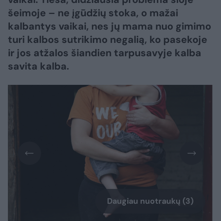
šeimoje – ne įgūdžių stoka, o mažai
kalbantys vaikai, nes jų mama nuo gimimo
turi kalbos sutrikimo negalią, ko pasekoje
ir jos atžalos šiandien tarpusavyje kalba
savita kalba.
Daugiau nuotraukų (3)