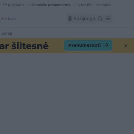
TV programa
Laikraščio prenumerata
Lrytas EN
Kontaktai
Premium
Prisijungti
lbimai