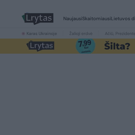
Naujausi
Skaitomiausi
Lietuvos d
Karas Ukrainoje
Žalioji erdvė
Ačiū, Prezident