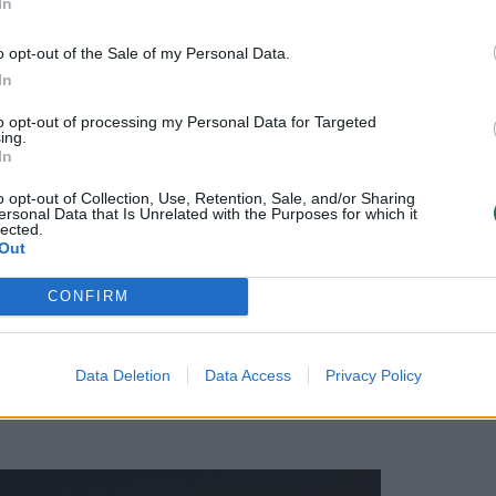
In
ą, patyriau daug kitų sužalojimų, po kurių mėnesį
o opt-out of the Sale of my Personal Data.
ipirko minimaliais sužeidimais, nepalikusiais
In
 nes sprogimo židinys buvo po mano sėdyne.
to opt-out of processing my Personal Data for Targeted
ing.
In
o opt-out of Collection, Use, Retention, Sale, and/or Sharing
ersonal Data that Is Unrelated with the Purposes for which it
lected.
 kurie iš karto rimtai reagavo į mano traumą. Bu
Out
nistane, iš ten išsiųstas į Vokietiją, kur mėnesį
CONFIRM
aukė ne viena operacija, nes dėl sužeidimų grėsė
tos galūnės buvo žaizdų. Na, ir po truputį
vaitei po atsibudimo iš komos pradėjau palengva
Data Deletion
Data Access
Privacy Policy