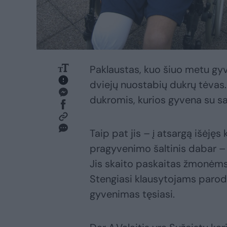
Paklaustas, kuo šiuo metu gyv
dviejų nuostabių dukrų tėvas. 
dukromis, kurios gyvena su s
Taip pat jis – į atsargą išėjęs
pragyvenimo šaltinis dabar –
Jis skaito paskaitas žmonėms 
Stengiasi klausytojams parody
gyvenimas tęsiasi.