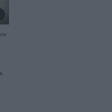
yra
a.