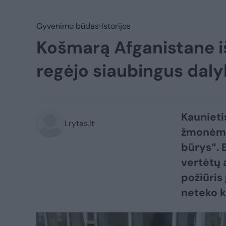
Gyvenimo būdas
Istorijos
Košmarą Afganistane i
regėjo siaubingus dal
Kaunieti
Lrytas.lt
žmonėms 
būrys“. B
vertėtų a
požiūris
neteko k