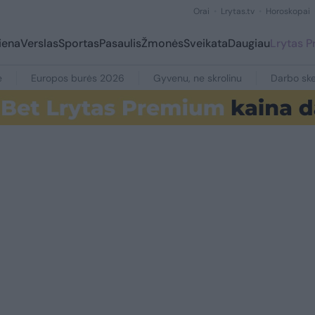
Orai
Lrytas.tv
Horoskopai
iena
Verslas
Sportas
Pasaulis
Žmonės
Sveikata
Daugiau
Lrytas 
e
Europos burės 2026
Gyvenu, ne skrolinu
Darbo ske