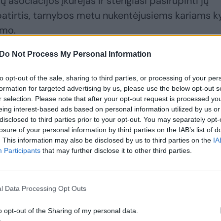
ų asociacijos įkūrėjas ir stengiasi pasirūpinti jų
 patirtis, tarnybos metu nukentėjusiems kariams k
imo.
Do Not Process My Personal Information
“ filmavimo darbai neseniai buvo baigti. Nufilmu
 jo kolega, taip pat sužeistas karys Marius
to opt-out of the sale, sharing to third parties, or processing of your per
formation for targeted advertising by us, please use the below opt-out s
inkus instruktavo, kaip atlikti įvairias karines
r selection. Please note that after your opt-out request is processed y
eing interest-based ads based on personal information utilized by us or
disclosed to third parties prior to your opt-out. You may separately opt-
losure of your personal information by third parties on the IAB’s list of
. This information may also be disclosed by us to third parties on the
IA
Participants
that may further disclose it to other third parties.
enės misijoje Afganistane. 2012 m. gegužės 3 d.
uoti, reidas atrodė niekuo neypatingas, bet
l Data Processing Opt Outs
sprogo.
o opt-out of the Sharing of my personal data.