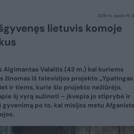
2019 m. spalio 15 d.
šgyvenęs lietuvis komoje
ykus
s Algimantas Valaitis (43 m.) kai kuriems
žinomas iš televizijos projekto „Ypatingas
et ir tiems, kurie šio projekto nežiūrėjo,
pie šį vyrą sužinoti – įkvepia jo stiprybė ir
 į gyvenimą po to, kai misijos metu Afganist
ojos.