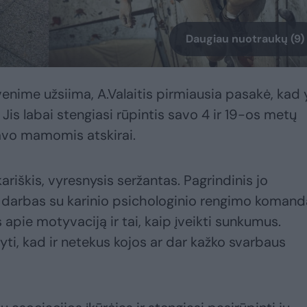
Daugiau nuotraukų (9)
enime užsiima, A.Valaitis pirmiausia pasakė, kad 
Jis labai stengiasi rūpintis savo 4 ir 19-os metų
avo mamomis atskirai.
 kariškis, vyresnysis seržantas. Pagrindinis jo
 darbas su karinio psichologinio rengimo komand
apie motyvaciją ir tai, kaip įveikti sunkumus.
ti, kad ir netekus kojos ar dar kažko svarbaus