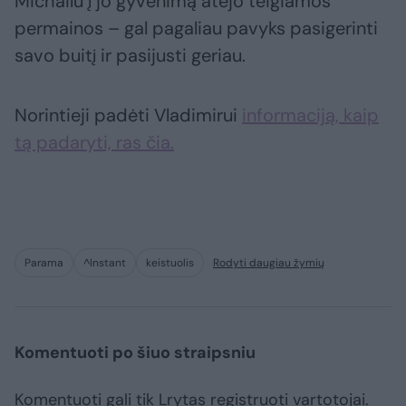
Michailu į jo gyvenimą atėjo teigiamos
permainos – gal pagaliau pavyks pasigerinti
savo buitį ir pasijusti geriau.
Norintieji padėti Vladimirui
informaciją, kaip
tą padaryti, ras čia.
Parama
^Instant
keistuolis
Rodyti daugiau žymių
Komentuoti po šiuo straipsniu
Komentuoti gali tik Lrytas registruoti vartotojai.