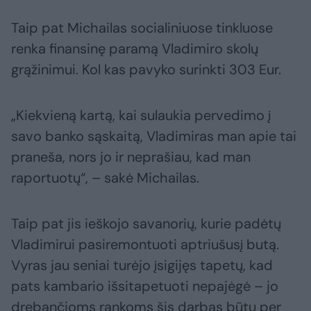
Taip pat Michailas socialiniuose tinkluose
renka finansinę paramą Vladimiro skolų
grąžinimui. Kol kas pavyko surinkti 303 Eur.
„Kiekvieną kartą, kai sulaukia pervedimo į
savo banko sąskaitą, Vladimiras man apie tai
praneša, nors jo ir neprašiau, kad man
raportuotų“, – sakė Michailas.
Taip pat jis ieškojo savanorių, kurie padėtų
Vladimirui pasiremontuoti aptriušusį butą.
Vyras jau seniai turėjo įsigijęs tapetų, kad
pats kambario išsitapetuoti nepajėgė – jo
drebančioms rankoms šis darbas būtų per