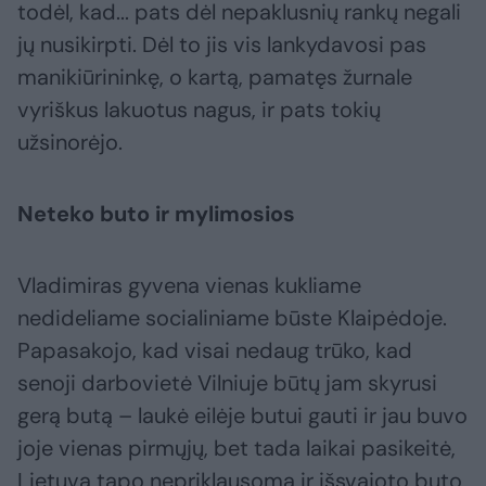
todėl, kad... pats dėl nepaklusnių rankų negali
jų nusikirpti. Dėl to jis vis lankydavosi pas
manikiūrininkę, o kartą, pamatęs žurnale
vyriškus lakuotus nagus, ir pats tokių
užsinorėjo.
Neteko buto ir mylimosios
Vladimiras gyvena vienas kukliame
nedideliame socialiniame būste Klaipėdoje.
Papasakojo, kad visai nedaug trūko, kad
senoji darbovietė Vilniuje būtų jam skyrusi
gerą butą – laukė eilėje butui gauti ir jau buvo
joje vienas pirmųjų, bet tada laikai pasikeitė,
Lietuva tapo nepriklausoma ir išsvajoto buto