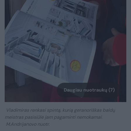
Daugiau nuotraukų (7)
Vladimiras renkasi spintą, kurią geranoriškas baldų
meistras pasisiūlė jam pagaminti nemokamai.
M.Andrijanovo nuotr.