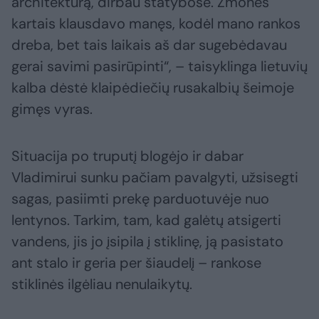
architektūrą, dirbau statybose. Žmonės
kartais klausdavo manęs, kodėl mano rankos
dreba, bet tais laikais aš dar sugebėdavau
gerai savimi pasirūpinti“, – taisyklinga lietuvių
kalba dėstė klaipėdiečių rusakalbių šeimoje
gimęs vyras.
Situacija po truputį blogėjo ir dabar
Vladimirui sunku pačiam pavalgyti, užsisegti
sagas, pasiimti prekę parduotuvėje nuo
lentynos. Tarkim, tam, kad galėtų atsigerti
vandens, jis jo įsipila į stiklinę, ją pasistato
ant stalo ir geria per šiaudelį – rankose
stiklinės ilgėliau nenulaikytų.