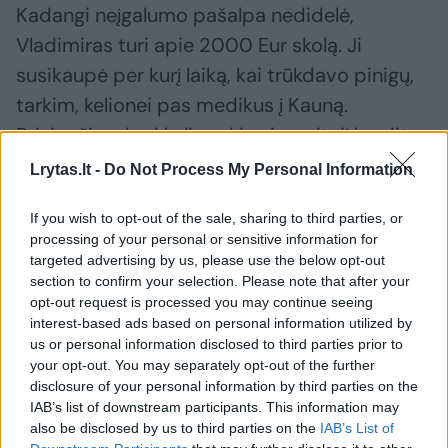
Kadangi neįgalumo pašalpa nedidelė,
Vladimiras turi apie 2000 Eur skolą. Ji
susikaupė per kurį laiką, kai trūkdavo pinigų,
tarkim, kelionei pas medikus į Kauną.
Prisipažino, kad kelis sykius ir greitąjį kreditą
buvo pasiėmęs, nes neišmanė, ko griebtis.
Lrytas.lt -
Do Not Process My Personal Information
If you wish to opt-out of the sale, sharing to third parties, or
processing of your personal or sensitive information for
targeted advertising by us, please use the below opt-out
section to confirm your selection. Please note that after your
opt-out request is processed you may continue seeing
interest-based ads based on personal information utilized by
us or personal information disclosed to third parties prior to
your opt-out. You may separately opt-out of the further
disclosure of your personal information by third parties on the
IAB’s list of downstream participants. This information may
also be disclosed by us to third parties on the
IAB’s List of