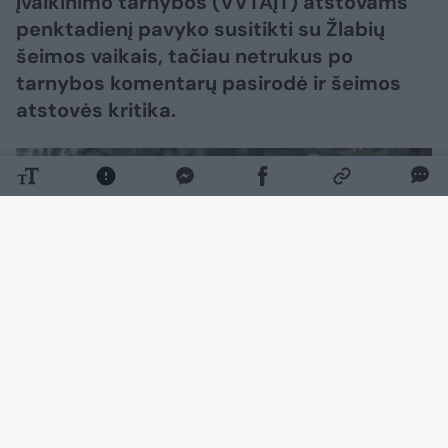
įvaikinimo tarnybos (VVTAĮT) atstovams
penktadienį pavyko susitikti su Žlabių
šeimos vaikais, tačiau netrukus po
tarnybos komentarų pasirodė ir šeimos
atstovės kritika.
Daugiau nuotraukų (4)