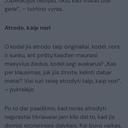
„Operacijos nebijau, tikiu, kad viskas bus
gerai“, – tvirtino vyras.
Atrodo, kaip nori
O kodėl jis atrodo taip originaliai, kodėl, nors
ir sunku, ant pirštų kasdien maunasi
masyvius žiedus, kodėl segi auskarus? „Kas
per klausimas, juk jūs žinote, kelinti dabar
metai? Visi turi teisę atrodyti taip, kaip nori“,
– pyktelėjo.
Po to dar paaiškino, kad noras atrodyti
neįprastai tikriausiai jam kilo dėl to, kad jis
domisi ezoteriniais dalykais. Kai buvo vaikas,