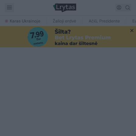
Karas Ukrainoje
Žalioji erdvė
Ačiū, Prezidente
E