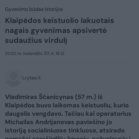
Gyvenimo būdas
Istorijos
Klaipėdos keistuolio lakuotais
nagais gyvenimas apsivertė
sudaužius virdulį
2020 m. balandžio 20 d. 18:13
Lrytas.lt
Vladimiras Ščanicynas (57 m.) iš
Klaipėdos buvo laikomas keistuoliu, kurio
daugelis vengdavo. Tačiau kai operatorius
Michailas Andrijanovas paviešino jo
istoriją socialiniuose tinkluose, atsirado
nemažai geraširdžių žmonių, pažvelgusių į