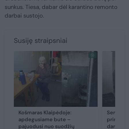
sunkus. Tiesa, dabar dėl karantino remonto
darbai sustojo.
Susiję straipsniai
Košmaras Klaipėdoje:
Sergančia
apdegusiame bute –
prireikė 
pajuodusi nuo suodžių
darbuoto