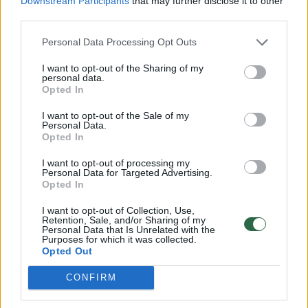
Downstream Participants
that may further disclose it to other
Daugiau nuotraukų (7)
third parties.
Personal Data Processing Opt Outs
Vladimiras aprodo savo kuklų socialinį būstą.
M.Andrijanovo nuotr.
I want to opt-out of the Sharing of my
personal data.
Opted In
Pokyčių sulaukė, sudaužęs virdulį
I want to opt-out of the Sale of my
Personal Data.
Opted In
Dabar atsirado vilties, kad Vladimiro skolas
I want to opt-out of processing my
Personal Data for Targeted Advertising.
pavyks sumažinti, o jo gyvenamąsias sąlygas
Opted In
– pagerinti. Tokios vilties atsirado, kai
I want to opt-out of Collection, Use,
pašnekovas susipažino su Michailu –
Retention, Sale, and/or Sharing of my
Personal Data that Is Unrelated with the
žmogumi, seniau organizavusiu pagalbą
Purposes for which it was collected.
Opted Out
vienišai močiutei
Stefanijai, gyvenusiai gaisro
nusiaubtame bute.
CONFIRM