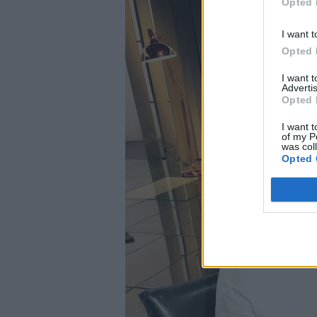
Opted 
I want t
Opted 
I want 
Advertis
Opted 
I want t
of my P
was col
Opted 