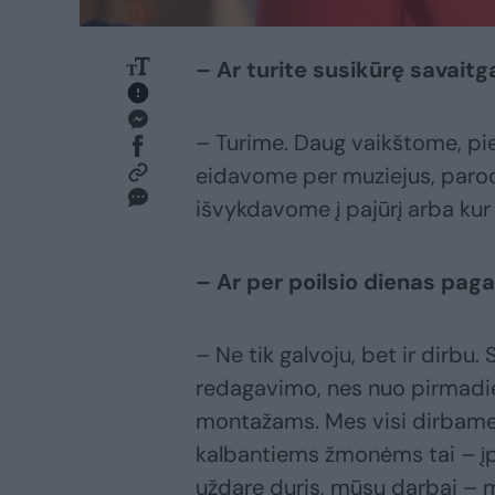
– Ar turite susikūrę savaitga
– Turime. Daug vaikštome, pie
eidavome per muziejus, parod
išvykdavome į pajūrį arba kur 
– Ar per poilsio dienas pag
– Ne tik galvoju, bet ir dirbu
redagavimo, nes nuo pirmadie
montažams. Mes visi dirbame s
kalbantiems žmonėms tai – įpra
uždarę duris, mūsų darbai – 