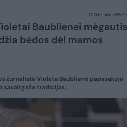
2021 m. balandžio 9 d.
 Violetai Baublienei mėgauti
eidžia bėdos dėl mamos
jos žurnalistė Violeta Baublienė papasakojo
 savaitgalio tradicijas.