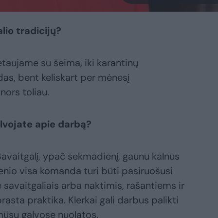
lio tradicijų?
taujame su šeima, iki karantinų
as, bent keliskart per mėnesį
nors toliau.
alvojate apie darbą?
. Savaitgalį, ypač sekmadienį, gaunu kalnus
nio visa komanda turi būti pasiruošusi
avaitgaliais arba naktimis, rašantiems ir
sta praktika. Klerkai gali darbus palikti
mūsų galvose nuolatos.