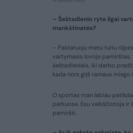
A.Valiulio nuotr.
– Šeštadienio ryte ilgai vart
mankštinatės?
– Pastaruoju metu turiu rūpe
vartymasis lovoje pamirštas, te
šeštadieniais, iki darbo pradž
kada nors grįš ramaus miego i
O sportas man labiau patikda
parkuose. Esu vaikščiotoja ir ž
pamiršti.
– Ar iš anksto galvojate, ką