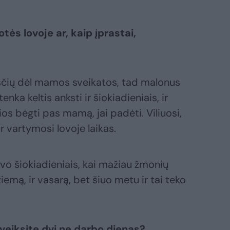
otės lovoje ar, kaip įprastai,
sčių dėl mamos sveikatos, tad malonus
nka keltis anksti ir šiokiadieniais, ir
ios bėgti pas mamą, jai padėti. Viliuosi,
r vartymosi lovoje laikas.
vo šiokiadieniais, kai mažiau žmonių
iemą, ir vasarą, bet šiuo metu ir tai teko
 veiksite dvi ne darbo dienas?