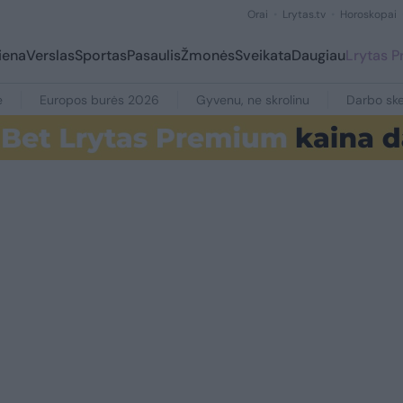
Orai
Lrytas.tv
Horoskopai
iena
Verslas
Sportas
Pasaulis
Žmonės
Sveikata
Daugiau
Lrytas 
e
Europos burės 2026
Gyvenu, ne skrolinu
Darbo ske