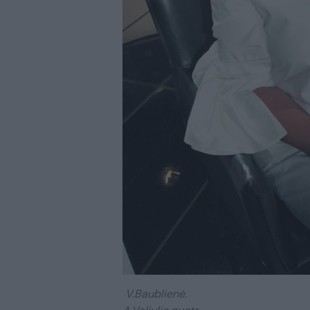
V.Baublienė.