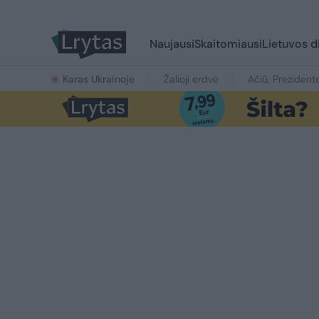
Naujausi
Skaitomiausi
Lietuvos d
Karas Ukrainoje
Žalioji erdvė
Ačiū, Prezident