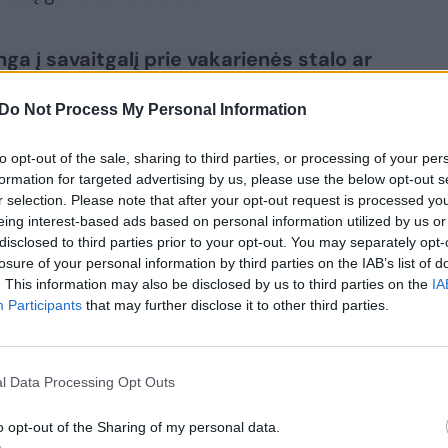
ga į savaitgalį prie vakarienės stalo ar
Do Not Process My Personal Information
au sietina su ketvirtadienio vakaru, kai iš
to opt-out of the sale, sharing to third parties, or processing of your per
formation for targeted advertising by us, please use the below opt-out s
aidos ir galima nieko neveikti. Iki
r selection. Please note that after your opt-out request is processed y
ūdavo daug renginių, smagu rinktis ir
eing interest-based ads based on personal information utilized by us or
disclosed to third parties prior to your opt-out. You may separately opt-
yti ar draugų pasikviesti, ar
losure of your personal information by third parties on the IAB’s list of
. This information may also be disclosed by us to third parties on the
IA
Participants
that may further disclose it to other third parties.
 darbas trumpesnis, lieka daugiau laiko
l Data Processing Opt Outs
o opt-out of the Sharing of my personal data.