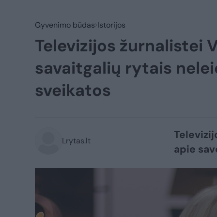
Gyvenimo būdas
Istorijos
Televizijos žurnalistei
savaitgalių rytais nel
sveikatos
Televizi
Lrytas.lt
apie savo