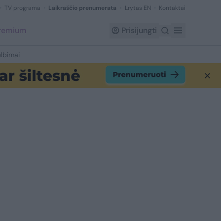
TV programa
Laikraščio prenumerata
Lrytas EN
Kontaktai
Premium
Prisijungti
lbimai