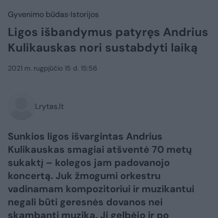
Gyvenimo būdas
Istorijos
Ligos išbandymus patyręs Andrius
Kulikauskas nori sustabdyti laiką
2021 m. rugpjūčio 15 d. 15:56
Lrytas.lt
Sunkios ligos išvargintas Andrius
Kulikauskas smagiai atšventė 70 metų
sukaktį – kolegos jam padovanojo
koncertą. Juk žmogumi orkestru
vadinamam kompozitoriui ir muzikantui
negali būti geresnės dovanos nei
skambanti muzika. Ji gelbėjo ir po