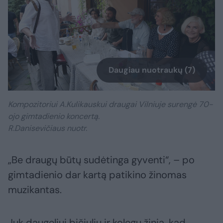
Daugiau nuotraukų (7)
Kompozitoriui A.Kulikauskui draugai Vilniuje surengė 70-
ojo gimtadienio koncertą.
R.Danisevičiaus nuotr.
„Be draugų būtų sudėtinga gyventi“, – po
gimtadienio dar kartą patikino žinomas
muzikantas.
Juk daugeliui bičiulių ir kolegų žinia, kad