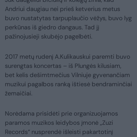
Andriui daugiau nei prieš ketverius metus
buvo nustatytas tarpuplaučio vėžys, buvo lyg
perkūnas iš giedro dangaus. Tad jį
pažinojusieji skubėjo pagelbėti.
2017 metų rudenį A.Kulikauskui paremti buvo
surengtas koncertas – iš Plungės kilusiam,
bet kelis dešimtmečius Vilniuje gyvenančiam
muzikui pagalbos ranką ištiesė bendraminčiai
žemaičiai.
Norėdama prisidėti prie organizuojamos
paramos muzikos leidybos įmonė „Zuzi
Records“ nusprendė išleisti pakartotinį