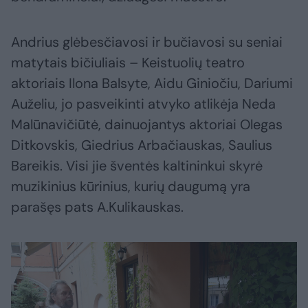
Andrius glėbesčiavosi ir bučiavosi su seniai
matytais bičiuliais – Keistuolių teatro
aktoriais Ilona Balsyte, Aidu Giniočiu, Dariumi
Auželiu, jo pasveikinti atvyko atlikėja Neda
Malūnavičiūtė, dainuojantys aktoriai Olegas
Ditkovskis, Giedrius Arbačiauskas, Saulius
Bareikis. Visi jie šventės kaltininkui skyrė
muzikinius kūrinius, kurių daugumą yra
parašęs pats A.Kulikauskas.