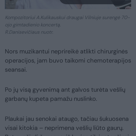
Kompozitoriui A.Kulikauskui draugai Vilniuje surengė 70-
ojo gimtadienio koncertą.
R.Danisevičiaus nuotr.
Nors muzikantui neprireikė atlikti chirurginės
operacijos, jam buvo taikomi chemoterapijos
seansai.
Po jų visą gyvenimą ant galvos turėta vešlių
garbanų kupeta pamažu nuslinko.
Plaukai jau senokai ataugo, tačiau šukuosena
visai kitokia – neprimena vešlių liūto gaurų.