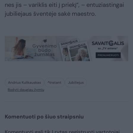
nes jis – variklis eiti į priekį“, – entuziastingai
jubiliejaus šventėje sakė maestro.
Andrius Kulikauskas
^Instant
Jubiliejus
Rodyti daugiau žymių
Komentuoti po šiuo straipsniu
Komentuoti gali tik Lrytas registruoti vartotojai.