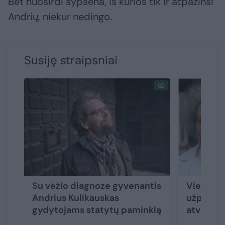
Bet nuoširdi šypsena, iš kurios tik ir atpažinsi
Andrių, niekur nedingo.
Susiję straipsniai
Su vėžio diagnoze gyvenantis
Viena už 
Andrius Kulikauskas
užpultas
gydytojams statytų paminklą
atvėrė ši