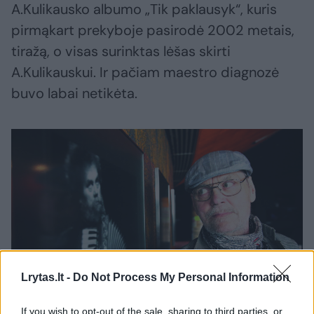
A.Kulikausko albumo „Tik paklausyk“, kuris
pirmąkart prekyboje pasirodė 2002 metais,
tiražą, o visas surinktas lėšas skirti
A.Kulikauskui. Ir pačiam maestro diagnozė
buvo labai netikėta.
Lrytas.lt -
Do Not Process My Personal Information
Daugiau nuotraukų (7)
If you wish to opt-out of the sale, sharing to third parties, or