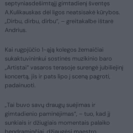
septyniasdešimtąjį gimtadienį šventęs
A.Kulikauskas dėl ligos neatsisakė kūrybos.
„Dirbu, dirbu, dirbu“, – greitakalbe ištarė
Andrius.
Kai rugpjūčio 1-ąją kolegos žemaičiai
sukaktuvininkui sostinės muzikinio baro
„Artistai“ vasaros terasoje surengė jubiliejinį
koncertą, jis ir pats lipo į sceną pagroti,
padainuoti.
„Tai buvo savų draugų suėjimas ir
gimtadienio paminėjimas“, – tuo, kad jį
sunkiais ir džiugiais momentais palaiko
bendraminčiai, džiaugėsi maestro.