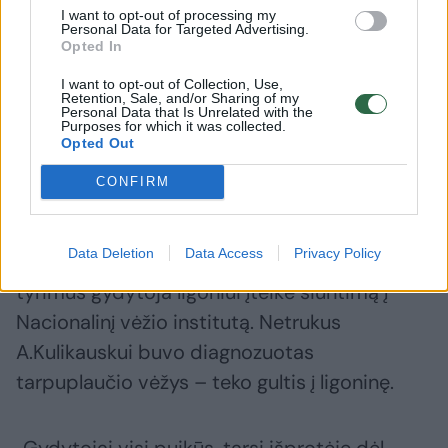
tačiau tikėjosi, kad įkyrų kosulį įveiks pats.
I want to opt-out of processing my
Personal Data for Targeted Advertising.
Opted In
„Kosulys buvo panašus į lojimą“, –
I want to opt-out of Collection, Use,
Retention, Sale, and/or Sharing of my
prisimindamas negandas šmaikštumo
Personal Data that Is Unrelated with the
Purposes for which it was collected.
neprarado Keistuolių teatro muzikos vadovas
Opted Out
ir vienas Dainos teatro kūrėjų.
CONFIRM
Kai muzikantas pravėrė šeimos gydytojos
Data Deletion
Data Access
Privacy Policy
kabineto duris, juokauti nebuvo kada. Atlikus
tyrimus gydytoja ligoniui įteikė siuntimą į
Nacionalinį vėžio institutą. Netrukus
A.Kulikauskui buvo diagnozuotas
tarpuplaučio vėžys – teko gultis į ligoninę.
„Gydytojai visi puikūs, tarsi išprotėję dėl