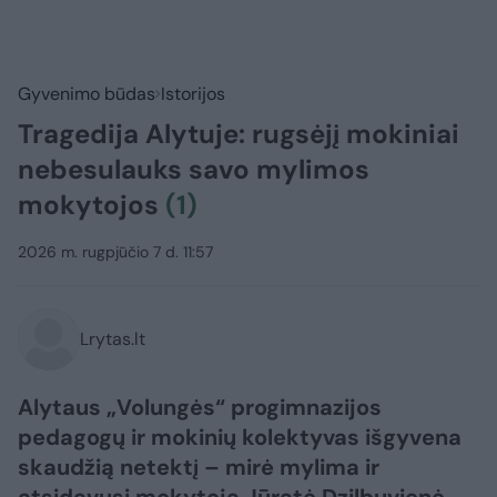
Gyvenimo būdas
Istorijos
Tragedija Alytuje: rugsėjį mokiniai
nebesulauks savo mylimos
mokytojos
(1)
2026 m. rugpjūčio 7 d. 11:57
Lrytas.lt
Alytaus „Volungės“ progimnazijos
pedagogų ir mokinių kolektyvas išgyvena
skaudžią netektį – mirė mylima ir