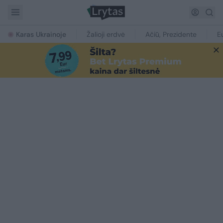
Karas Ukrainoje
Žalioji erdvė
Ačiū, Prezidente
E