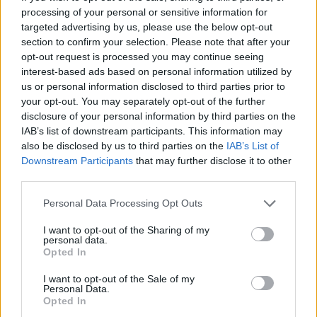
processing of your personal or sensitive information for
targeted advertising by us, please use the below opt-out
Kompozitoriui A.Kulikauskui draugai Vilniuje surengė 70-
section to confirm your selection. Please note that after your
ojo gimtadienio koncertą.
opt-out request is processed you may continue seeing
R.Danisevičiaus nuotr.
interest-based ads based on personal information utilized by
us or personal information disclosed to third parties prior to
your opt-out. You may separately opt-out of the further
2016 metų lapkritį muzikantas dalyvavo
disclosure of your personal information by third parties on the
koncerte sostinės Šv.Kotrynos bažnyčioje ir
IAB’s list of downstream participants. This information may
also be disclosed by us to third parties on the
IAB’s List of
labai peršalo, prasidėjo stiprus kosulys,
Downstream Participants
that may further disclose it to other
nuvijęs jį pas šeimos gydytoją.
third parties.
Personal Data Processing Opt Outs
A.Kulikauskas prisiminė, kad per koncerto
I want to opt-out of the Sharing of my
pertrauką išėjo parūkyti su aktoriumi
personal data.
Opted In
S.Bareikiu, – lapkričio šaltukas ir žvarbus
vėjas Andriui tapo kone pražūtingas. Po
I want to opt-out of the Sale of my
Personal Data.
koncerto muzikantas pasijuto labai prastai,
Opted In