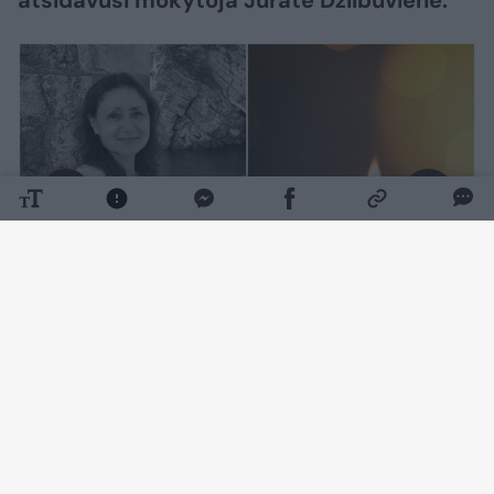
atsidavusi mokytoja Jūratė Dzilbuvienė.
Daugiau nuotraukų (2)
Pradinio ugdymo mokytojai, kurios rugsėjį
buvo laukiama klasėje, neseniai suėjo 60
metų.