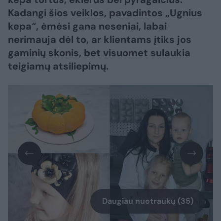
Kadangi šios veiklos, pavadintos „Ugnius
kepa“, ėmėsi gana neseniai, labai
nerimauja dėl to, ar klientams įtiks jos
gaminių skonis, bet visuomet sulaukia
teigiamų atsiliepimų.
Daugiau nuotraukų (35)