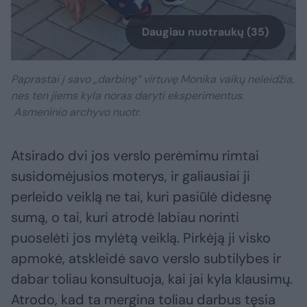
Daugiau nuotraukų (35)
Paprastai į savo „darbinę“ virtuvę Monika vaikų neleidžia,
nes ten jiems kyla noras daryti eksperimentus.
Asmeninio archyvo nuotr.
Atsirado dvi jos verslo perėmimu rimtai
susidomėjusios moterys, ir galiausiai ji
perleido veiklą ne tai, kuri pasiūlė didesnę
sumą, o tai, kuri atrodė labiau norinti
puoselėti jos mylėtą veiklą. Pirkėją ji visko
apmokė, atskleidė savo verslo subtilybes ir
dabar toliau konsultuoja, kai jai kyla klausimų.
Atrodo, kad ta mergina toliau darbus tęsia