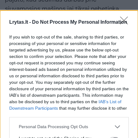
siuvamosios mašinos jai tikrai nebetinka.
Lrytas.lt -
Do Not Process My Personal Information
Susiję straipsniai
If you wish to opt-out of the sale, sharing to third parties, or
processing of your personal or sensitive information for
targeted advertising by us, please use the below opt-out
section to confirm your selection. Please note that after your
opt-out request is processed you may continue seeing
interest-based ads based on personal information utilized by
us or personal information disclosed to third parties prior to
your opt-out. You may separately opt-out of the further
disclosure of your personal information by third parties on the
→
IAB’s list of downstream participants. This information may
also be disclosed by us to third parties on the
IAB’s List of
Downstream Participants
that may further disclose it to other
Bjauria liga susirgusi vilnietė:
Policijos
third parties.
„Manau, kad ją prižadinau
Dzūkijos
savo netinkamais veiksmais“
sugebėji
Personal Data Processing Opt Outs