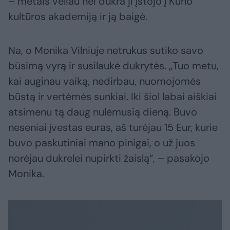
– metais vėliau nei dukra ji įstojo į Kūno
kultūros akademiją ir ją baigė.
Na, o Monika Vilniuje netrukus sutiko savo
būsimą vyrą ir susilaukė dukrytės. „Tuo metu,
kai auginau vaiką, nedirbau, nuomojomės
būstą ir vertėmės sunkiai. Iki šiol labai aiškiai
atsimenu tą daug nulėmusią dieną. Buvo
neseniai įvestas euras, aš turėjau 15 Eur, kurie
buvo paskutiniai mano pinigai, o už juos
norėjau dukrelei nupirkti žaislą“, – pasakojo
Monika.