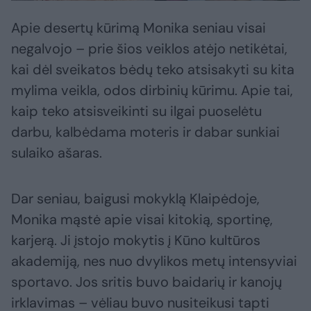
Apie desertų kūrimą Monika seniau visai
negalvojo – prie šios veiklos atėjo netikėtai,
kai dėl sveikatos bėdų teko atsisakyti su kita
mylima veikla, odos dirbinių kūrimu. Apie tai,
kaip teko atsisveikinti su ilgai puoselėtu
darbu, kalbėdama moteris ir dabar sunkiai
sulaiko ašaras.
Dar seniau, baigusi mokyklą Klaipėdoje,
Monika mąstė apie visai kitokią, sportinę,
karjerą. Ji įstojo mokytis į Kūno kultūros
akademiją, nes nuo dvylikos metų intensyviai
sportavo. Jos sritis buvo baidarių ir kanojų
irklavimas – vėliau buvo nusiteikusi tapti