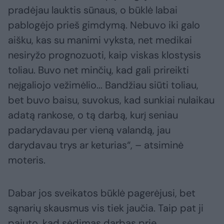
pradėjau lauktis sūnaus, o būklė labai
pablogėjo prieš gimdymą. Nebuvo iki galo
aišku, kas su manimi vyksta, net medikai
nesiryžo prognozuoti, kaip viskas klostysis
toliau. Buvo net minčių, kad gali prireikti
neįgaliojo vežimėlio... Bandžiau siūti toliau,
bet buvo baisu, suvokus, kad sunkiai nulaikau
adatą rankose, o tą darbą, kurį seniau
padarydavau per vieną valandą, jau
darydavau trys ar keturias“, – atsiminė
moteris.
Dabar jos sveikatos būklė pagerėjusi, bet
sąnarių skausmus vis tiek jaučia. Taip pat ji
pajuto, kad sėdimas darbas prie