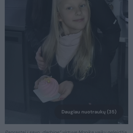
Daugiau nuotraukų (35)
Paprastai į savo „darbinę“ virtuvę Monika vaikų neleidžia,