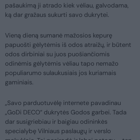
pašaukimą ji atrado kiek vėliau, galvodama,
ką dar gražaus sukurti savo dukrytei.
Vieną dieną sumanė mažosios kepurę
papuošti gėlytėmis iš odos atraižų, ir būtent
odos dirbiniai su juos puošiančiomis
odinėmis gėlytėmis vėliau tapo nemažo
populiarumo sulaukusiais jos kuriamais
gaminiais.
„Savo parduotuvėlę internete pavadinau
„GoDi DECO“ dukrytės Godos garbei. Tada
dar susigriebiau ir baigiau odininkės
specialybę Vilniaus paslaugų ir verslo