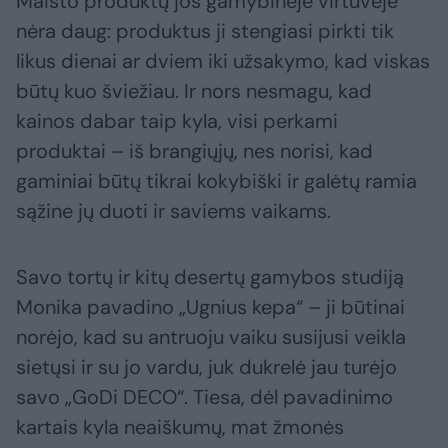
Maisto produktų jos gamybinėje virtuvėje
nėra daug: produktus ji stengiasi pirkti tik
likus dienai ar dviem iki užsakymo, kad viskas
būtų kuo šviežiau. Ir nors nesmagu, kad
kainos dabar taip kyla, visi perkami
produktai – iš brangiųjų, nes norisi, kad
gaminiai būtų tikrai kokybiški ir galėtų ramia
sąžine jų duoti ir saviems vaikams.
Savo tortų ir kitų desertų gamybos studiją
Monika pavadino „Ugnius kepa“ – ji būtinai
norėjo, kad su antruoju vaiku susijusi veikla
sietųsi ir su jo vardu, juk dukrelė jau turėjo
savo „GoDi DECO“. Tiesa, dėl pavadinimo
kartais kyla neaiškumų, mat žmonės