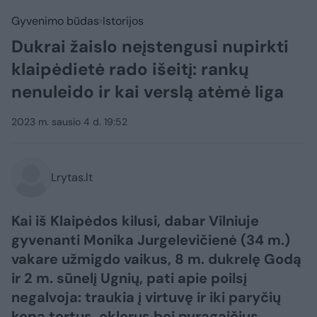
Gyvenimo būdas
Istorijos
Dukrai žaislo neįstengusi nupirkti
klaipėdietė rado išeitį: rankų
nenuleido ir kai verslą atėmė liga
2023 m. sausio 4 d. 19:52
Lrytas.lt
Kai iš Klaipėdos kilusi, dabar Vilniuje
gyvenanti Monika Jurgelevičienė (34 m.)
vakare užmigdo vaikus, 8 m. dukrelę Godą
ir 2 m. sūnelį Ugnių, pati apie poilsį
negalvoja: traukia į virtuvę ir iki paryčių
kepa tortus, eklerus bei pyragaičius.