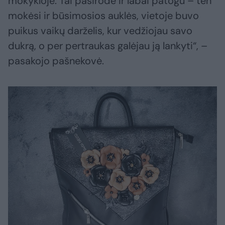
mokykloje. Tai pasirodė ir labai patogu – ten
mokėsi ir būsimosios auklės, vietoje buvo
puikus vaikų darželis, kur vedžiojau savo
dukrą, o per pertraukas galėjau ją lankyti“, –
pasakojo pašnekovė.