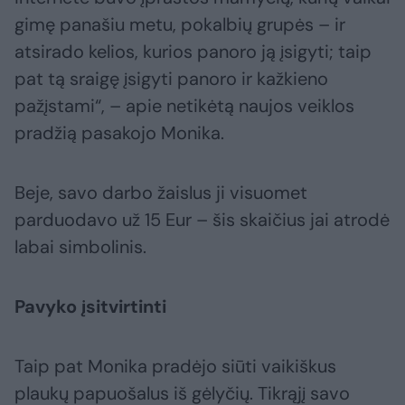
gimę panašiu metu, pokalbių grupės – ir
atsirado kelios, kurios panoro ją įsigyti; taip
pat tą sraigę įsigyti panoro ir kažkieno
pažįstami“, – apie netikėtą naujos veiklos
pradžią pasakojo Monika.
Beje, savo darbo žaislus ji visuomet
parduodavo už 15 Eur – šis skaičius jai atrodė
labai simbolinis.
Pavyko įsitvirtinti
Taip pat Monika pradėjo siūti vaikiškus
plaukų papuošalus iš gėlyčių. Tikrąjį savo