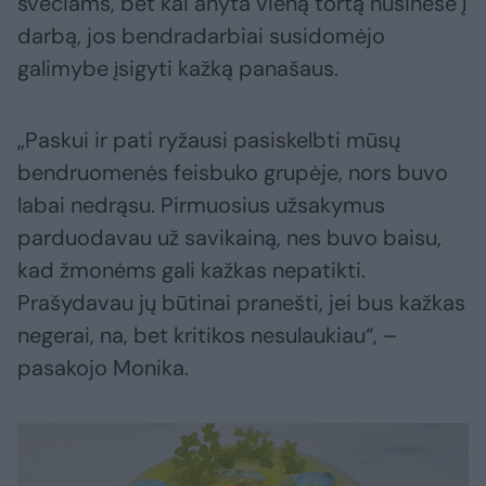
svečiams, bet kai anyta vieną tortą nusinešė į
darbą, jos bendradarbiai susidomėjo
galimybe įsigyti kažką panašaus.
„Paskui ir pati ryžausi pasiskelbti mūsų
bendruomenės feisbuko grupėje, nors buvo
labai nedrąsu. Pirmuosius užsakymus
parduodavau už savikainą, nes buvo baisu,
kad žmonėms gali kažkas nepatikti.
Prašydavau jų būtinai pranešti, jei bus kažkas
negerai, na, bet kritikos nesulaukiau“, –
pasakojo Monika.