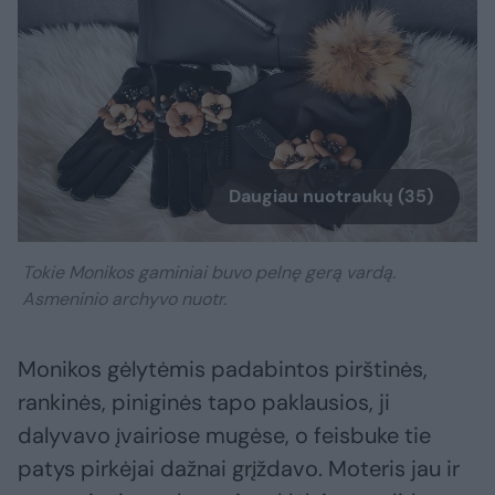
Daugiau nuotraukų (35)
Tokie Monikos gaminiai buvo pelnę gerą vardą.
Asmeninio archyvo nuotr.
Monikos gėlytėmis padabintos pirštinės,
rankinės, piniginės tapo paklausios, ji
dalyvavo įvairiose mugėse, o feisbuke tie
patys pirkėjai dažnai grįždavo. Moteris jau ir