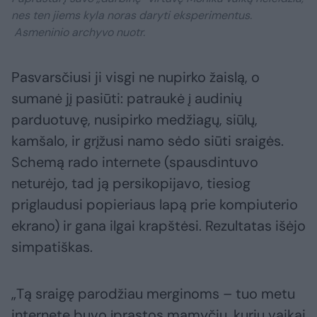
nes ten jiems kyla noras daryti eksperimentus.
Asmeninio archyvo nuotr.
Pasvarsčiusi ji visgi ne nupirko žaislą, o
sumanė jį pasiūti: patraukė į audinių
parduotuvę, nusipirko medžiagų, siūlų,
kamšalo, ir grįžusi namo sėdo siūti sraigės.
Schemą rado internete (spausdintuvo
neturėjo, tad ją persikopijavo, tiesiog
priglaudusi popieriaus lapą prie kompiuterio
ekrano) ir gana ilgai krapštėsi. Rezultatas išėjo
simpatiškas.
„Tą sraigę parodžiau merginoms – tuo metu
internete buvo įprastos mamyčių, kurių vaikai