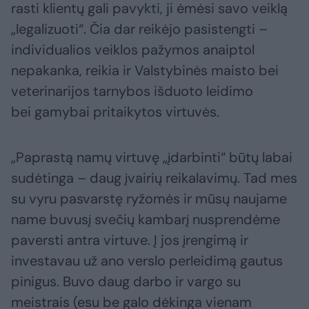
rasti klientų gali pavykti, ji ėmėsi savo veiklą
„legalizuoti“. Čia dar reikėjo pasistengti –
individualios veiklos pažymos anaiptol
nepakanka, reikia ir Valstybinės maisto bei
veterinarijos tarnybos išduoto leidimo
bei gamybai pritaikytos virtuvės.
„Paprastą namų virtuvę „įdarbinti“ būtų labai
sudėtinga – daug įvairių reikalavimų. Tad mes
su vyru pasvarstę ryžomės ir mūsų naujame
name buvusį svečių kambarį nusprendėme
paversti antra virtuve. Į jos įrengimą ir
investavau už ano verslo perleidimą gautus
pinigus. Buvo daug darbo ir vargo su
meistrais (esu be galo dėkinga vienam