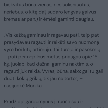
biskvitas būna vienas, nesluoksniuotas,
neriebus, o kitą dalį sudaro lengvas gaivus
kremas ar pan.) ir ėmėsi gaminti daugiau.
„Vis kažką gaminau ir ragavau pati, taip pat
prašydavau ragauti ir reikšti savo nuomonę
vyro bei kitų artimųjų. Tai turėjo ir pasekmių
– pati per nepilnus metus priaugau apie 15
kg, juolab, kad dažnai gaminu naktimis, o
ragauti juk reikia. Vyras, būna, sako: gal tu gali
duoti kokių grikių, tik jau ne torto“, –
nusijuokė Monika.
Pradžioje gardumynus ji ruošė sau ir