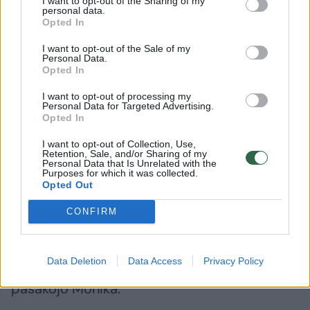
I want to opt-out of the Sharing of my
personal data.
Opted In
I want to opt-out of the Sale of my
Personal Data.
Opted In
„Labai ilgai dvejojau ir svarsčiau, ką daryti.
I want to opt-out of processing my
Galvojau ir apie tai, kaip norėčiau savo
Personal Data for Targeted Advertising.
Opted In
išpuoselėtą versliuką, dar ir jos vardu
pavadintą, perleisti dukrai Godai. Ji labai
I want to opt-out of Collection, Use,
Retention, Sale, and/or Sharing of my
kūrybiška mergaitė, labai mėgsta verti
Personal Data that Is Unrelated with the
Purposes for which it was collected.
karoliukus, o ir mano veikla domėjosi, na, bet
Opted Out
visgi ji per maža, dar ilgai reiktų laukti... Taigi
CONFIRM
galiausiai ryžausi perleisti savo veiklą į kitas
rankas, nors, kai šį pavasarį rašiau apie tai
Data Deletion
Data Access
Privacy Policy
skelbimą, negalėjau sulaikyti ašarų“, –
pasakojo Monika.