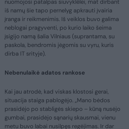
nuomojosi patalpas siuvyklėlei, mat dirbant
iš namų šie tapo pernelyg apkrauti įvairia
įranga ir reikmenimis. Iš veiklos buvo galima
neblogai pragyventi, po kurio laiko šeima
įsigijo namą šalia Vilniaus (suprantama, su
paskola, bendromis jėgomis su vyru, kuris
dirba IT srityje).
Nebenulaikė adatos rankose
Kai jau atrodė, kad viskas klostosi gerai,
situacija staiga pablogėjo. „Mano bėdos
prasidėjo po stabligės skiepo – kūną nusėjo
gumbai, prasidėjo sąnarių skausmai, vienu
metu buvo labai nusilpęs regėjimas. Ir dar