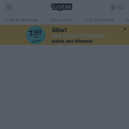
Karas Ukrainoje
Žalioji erdvė
Ačiū, Prezidente
E