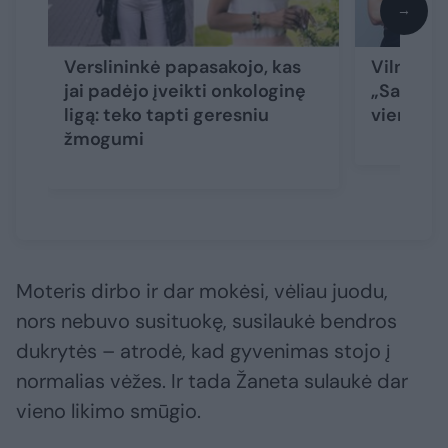
→
Verslininkė papasakojo, kas
Vilniečio
jai padėjo įveikti onkologinę
„Sakiau s
ligą: teko tapti geresniu
vienas p
žmogumi
Moteris dirbo ir dar mokėsi, vėliau juodu,
nors nebuvo susituokę, susilaukė bendros
dukrytės – atrodė, kad gyvenimas stojo į
normalias vėžes. Ir tada Žaneta sulaukė dar
vieno likimo smūgio.