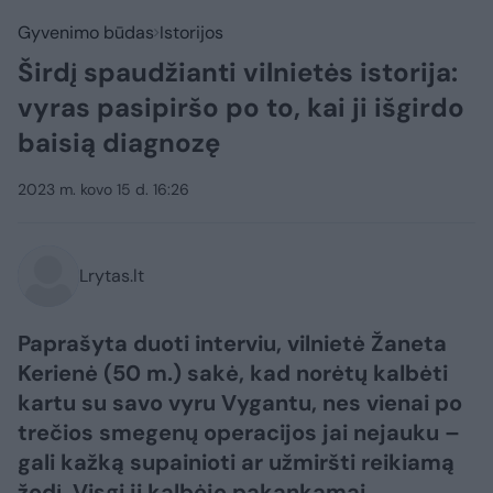
Gyvenimo būdas
Istorijos
Širdį spaudžianti vilnietės istorija:
vyras pasipiršo po to, kai ji išgirdo
baisią diagnozę
2023 m. kovo 15 d. 16:26
Lrytas.lt
Paprašyta duoti interviu, vilnietė Žaneta
Kerienė (50 m.) sakė, kad norėtų kalbėti
kartu su savo vyru Vygantu, nes vienai po
trečios smegenų operacijos jai nejauku –
gali kažką supainioti ar užmiršti reikiamą
žodį. Visgi ji kalbėjo pakankamai