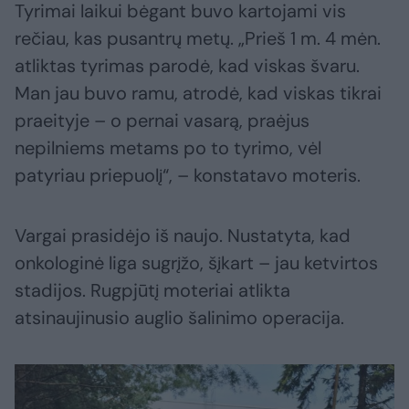
Tyrimai laikui bėgant buvo kartojami vis
rečiau, kas pusantrų metų. „Prieš 1 m. 4 mėn.
atliktas tyrimas parodė, kad viskas švaru.
Man jau buvo ramu, atrodė, kad viskas tikrai
praeityje – o pernai vasarą, praėjus
nepilniems metams po to tyrimo, vėl
patyriau priepuolį“, – konstatavo moteris.
Vargai prasidėjo iš naujo. Nustatyta, kad
onkologinė liga sugrįžo, šįkart – jau ketvirtos
stadijos. Rugpjūtį moteriai atlikta
atsinaujinusio auglio šalinimo operacija.