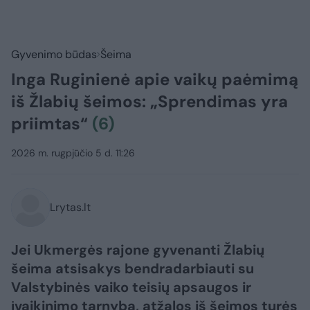
Gyvenimo būdas
Šeima
Inga Ruginienė apie vaikų paėmimą
iš Žlabių šeimos: „Sprendimas yra
priimtas“
(6)
2026 m. rugpjūčio 5 d. 11:26
Lrytas.lt
Jei Ukmergės rajone gyvenanti Žlabių
šeima atsisakys bendradarbiauti su
Valstybinės vaiko teisių apsaugos ir
įvaikinimo tarnyba, atžalos iš šeimos turės