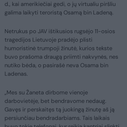
d., kai amerikiečiai gedi, o jų virtualiu piršliu
galima laikyti teroristą Osamą bin Ladeną.
Netrukus po JAV ištikusios rugsėjo 11-osios
tragedijos Lietuvoje pradėjo plisti
humoristinė trumpoji žinutė, kurios tekste
buvo prašoma draugą priimti nakvynės, nes
nutiko bėda, o pasirašė neva Osama bin
Ladenas.
„Mes su Žaneta dirbome vienoje
darbovietėje, bet bendravome nedaug.
Gavęs ir perskaitęs tą juokingą žinutę aš ją
persiunčiau bendradarbiams. Tais laikais
buvo tokie telefonai, kur reikia kantriai slinkti