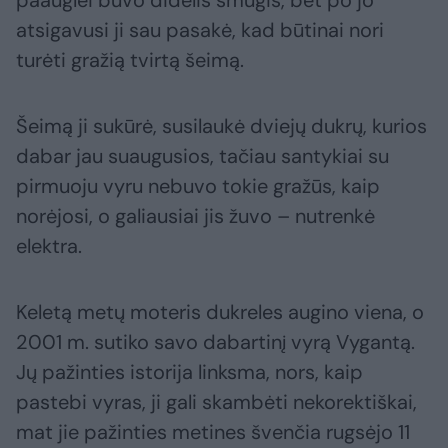
paauglei buvo didelis smūgis, bet po jo
atsigavusi ji sau pasakė, kad būtinai nori
turėti gražią tvirtą šeimą.
Šeimą ji sukūrė, susilaukė dviejų dukrų, kurios
dabar jau suaugusios, tačiau santykiai su
pirmuoju vyru nebuvo tokie gražūs, kaip
norėjosi, o galiausiai jis žuvo – nutrenkė
elektra.
Keletą metų moteris dukreles augino viena, o
2001 m. sutiko savo dabartinį vyrą Vygantą.
Jų pažinties istorija linksma, nors, kaip
pastebi vyras, ji gali skambėti nekorektiškai,
mat jie pažinties metines švenčia rugsėjo 11