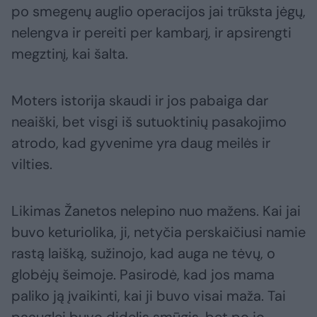
po smegenų auglio operacijos jai trūksta jėgų,
nelengva ir pereiti per kambarį, ir apsirengti
megztinį, kai šalta.
Moters istorija skaudi ir jos pabaiga dar
neaiški, bet visgi iš sutuoktinių pasakojimo
atrodo, kad gyvenime yra daug meilės ir
vilties.
Likimas Žanetos nelepino nuo mažens. Kai jai
buvo keturiolika, ji, netyčia perskaičiusi namie
rastą laišką, sužinojo, kad auga ne tėvų, o
globėjų šeimoje. Pasirodė, kad jos mama
paliko ją įvaikinti, kai ji buvo visai maža. Tai