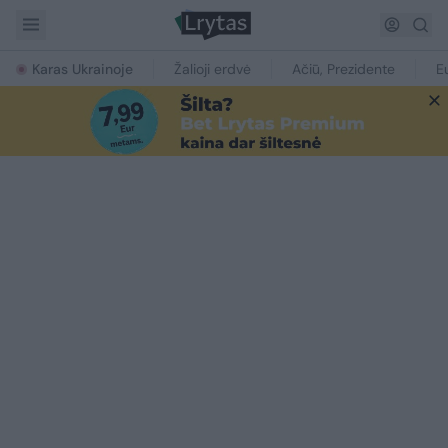
Karas Ukrainoje
Žalioji erdvė
Ačiū, Prezidente
E