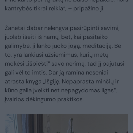
kantrybės tikrai reikia“, – pripažino ji.
Žanetai dabar nelengva pasirūpinti savimi,
juolab išeiti iš namų, bet, kai pasitaiko
galimybė, ji lanko juoko jogą, meditaciją. Be
to, yra lankiusi užsiėmimus, kurių metų
mokėsi „išpiešti“ savo nerimą, tad jį pajutusi
gali vėl to imtis. Dar ją ramina neseniai
atrasta knyga „Išgiję. Nepaprasta minčių ir
kūno galia įveikti net nepagydomas ligas“,
įvairios dėkingumo praktikos.