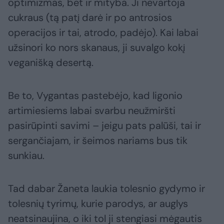
optimizmas, bet ir mityba. Ji nevartoja
cukraus (tą patį darė ir po antrosios
operacijos ir tai, atrodo, padėjo). Kai labai
užsinori ko nors skanaus, ji suvalgo kokį
veganišką desertą.
Be to, Vygantas pastebėjo, kad ligonio
artimiesiems labai svarbu neužmiršti
pasirūpinti savimi – jeigu pats palūši, tai ir
sergančiajam, ir šeimos nariams bus tik
sunkiau.
Tad dabar Žaneta laukia tolesnio gydymo ir
tolesnių tyrimų, kurie parodys, ar auglys
neatsinaujina, o iki tol ji stengiasi mėgautis