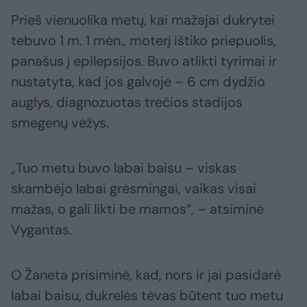
Prieš vienuolika metų, kai mažajai dukrytei
tebuvo 1 m. 1 mėn., moterį ištiko priepuolis,
panašus į epilepsijos. Buvo atlikti tyrimai ir
nustatyta, kad jos galvoje – 6 cm dydžio
auglys, diagnozuotas trečios stadijos
smegenų vėžys.
„Tuo metu buvo labai baisu – viskas
skambėjo labai grėsmingai, vaikas visai
mažas, o gali likti be mamos“, – atsiminė
Vygantas.
O Žaneta prisiminė, kad, nors ir jai pasidarė
labai baisu, dukrelės tėvas būtent tuo metu