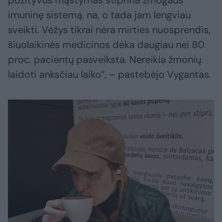
pozityvus mąstymas stiprina žmogaus
imuninę sistemą, na, o tada jam lengviau
sveikti. Vėžys tikrai nėra mirties nuosprendis,
šiuolaikinės medicinos dėka daugiau nei 80
proc. pacientų pasveiksta. Nereikia žmonių
laidoti anksčiau laiko“, – pastebėjo Vygantas.