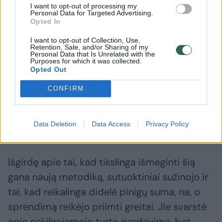
naudinga imunoterapija.
I want to opt-out of processing my
Personal Data for Targeted Advertising.
Opted In
„Noriu pasakyti ačiū savo šeimai už didžiulį
I want to opt-out of Collection, Use,
Retention, Sale, and/or Sharing of my
palaikymą šiuo nelengvu metu, taip pat labai
Personal Data that Is Unrelated with the
Purposes for which it was collected.
dėkoju visiems draugams, pažįstamiems ir
Opted Out
nepažįstamiems žmonėms, Rimanto Kaukėno
CONFIRM
labdaros ir paramos fondui, kurie man
padėjo gauti imunoterapinį gydymą“, – sakė
Data Deletion
Data Access
Privacy Policy
moteris.
Išgirdę apie tai, kad tikslinga išmėginti šią
gana naują metodiką, sutuoktiniai sužinojo ir
tai, kad reikalinga didelė pinigų suma, na, o
sprendimą reikėjo priimti greitai. Jie svarstė
apie nekilnojamojo turto pardavimą, bet