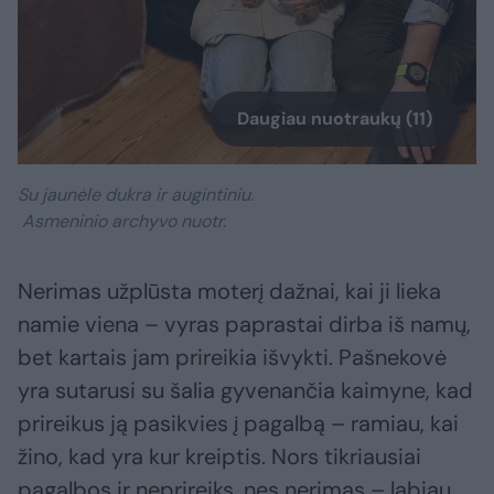
Daugiau nuotraukų (11)
Su jaunėle dukra ir augintiniu.
Asmeninio archyvo nuotr.
Nerimas užplūsta moterį dažnai, kai ji lieka
namie viena – vyras paprastai dirba iš namų,
bet kartais jam prireikia išvykti. Pašnekovė
yra sutarusi su šalia gyvenančia kaimyne, kad
prireikus ją pasikvies į pagalbą – ramiau, kai
žino, kad yra kur kreiptis. Nors tikriausiai
pagalbos ir neprireiks, nes nerimas – labiau