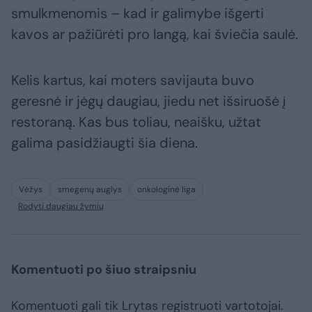
smulkmenomis – kad ir galimybe išgerti
kavos ar pažiūrėti pro langą, kai šviečia saulė.
Kelis kartus, kai moters savijauta buvo
geresnė ir jėgų daugiau, jiedu net išsiruošė į
restoraną. Kas bus toliau, neaišku, užtat
galima pasidžiaugti šia diena.
Vėžys
smegenų auglys
onkologinė liga
Rodyti daugiau žymių
Komentuoti po šiuo straipsniu
Komentuoti gali tik Lrytas registruoti vartotojai.