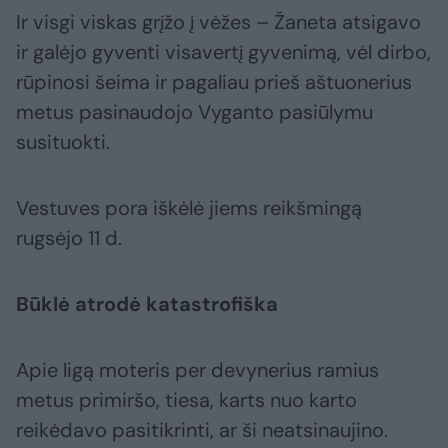
Ir visgi viskas grįžo į vėžes – Žaneta atsigavo
ir galėjo gyventi visavertį gyvenimą, vėl dirbo,
rūpinosi šeima ir pagaliau prieš aštuonerius
metus pasinaudojo Vyganto pasiūlymu
susituokti.
Vestuves pora iškėlė jiems reikšmingą
rugsėjo 11 d.
Būklė atrodė katastrofiška
Apie ligą moteris per devynerius ramius
metus primiršo, tiesa, karts nuo karto
reikėdavo pasitikrinti, ar ši neatsinaujino.