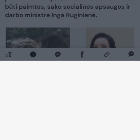
būti paimtos, sako socialinės apsaugos ir
darbo ministrė Inga Ruginienė.
Daugiau nuotraukų (4)
„Vaiko teisių apsaugos tarnyba stengiasi
surasti tą kontaktą, nes lyg ir buvo tokių