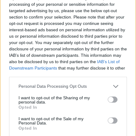
processing of your personal or sensitive information for
smegenys yra labai plastiškos, net nemaniau
targeted advertising by us, please use the below opt-out
(o ir niekas nepasakė), kad žmogus gali keistis
section to confirm your selection. Please note that after your
opt-out request is processed you may continue seeing
taip greitai. Taigi labai svarbu neprarasti
interest-based ads based on personal information utilized by
vilties ir nepradėti žmonių laidoti anksčiau
us or personal information disclosed to third parties prior to
your opt-out. You may separately opt-out of the further
laiko.“
disclosure of your personal information by third parties on the
IAB’s list of downstream participants. This information may
also be disclosed by us to third parties on the
IAB’s List of
Dukra nualpo, bet padėjo
Downstream Participants
that may further disclose it to other
third parties.
Taip pat Žanetos laukė chemoterapija, tačiau
Personal Data Processing Opt Outs
parinkti vaistai jai pasirodė per stiprūs,
I want to opt-out of the Sharing of my
šalutinis poveikis ypač vargino – dabar
personal data.
Opted In
pašnekovė laukia, kol medikai ras alternatyvą.
I want to opt-out of the Sale of my
Personal Data.
Opted In
Be to, paaiškėjo, kad moteriai gali būti