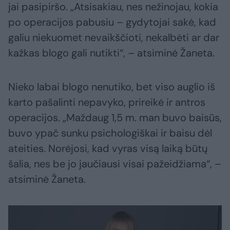
jai pasipiršo. „Atsisakiau, nes nežinojau, kokia
po operacijos pabusiu – gydytojai sakė, kad
galiu niekuomet nevaikščioti, nekalbėti ar dar
kažkas blogo gali nutikti“, – atsiminė Žaneta.
Nieko labai blogo nenutiko, bet viso auglio iš
karto pašalinti nepavyko, prireikė ir antros
operacijos. „Maždaug 1,5 m. man buvo baisūs,
buvo ypač sunku psichologiškai ir baisu dėl
ateities. Norėjosi, kad vyras visą laiką būtų
šalia, nes be jo jaučiausi visai pažeidžiama“, –
atsiminė Žaneta.