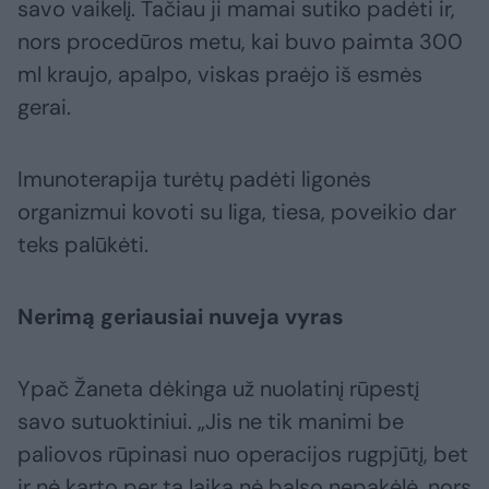
savo vaikelį. Tačiau ji mamai sutiko padėti ir,
nors procedūros metu, kai buvo paimta 300
ml kraujo, apalpo, viskas praėjo iš esmės
gerai.
Imunoterapija turėtų padėti ligonės
organizmui kovoti su liga, tiesa, poveikio dar
teks palūkėti.
Nerimą geriausiai nuveja vyras
Ypač Žaneta dėkinga už nuolatinį rūpestį
savo sutuoktiniui. „Jis ne tik manimi be
paliovos rūpinasi nuo operacijos rugpjūtį, bet
ir nė karto per tą laiką nė balso nepakėlė, nors