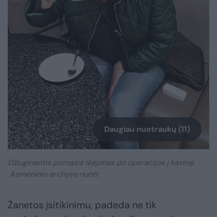
Daugiau nuotraukų (11)
Džiuginantis pirmasis išėjimas po operacijos į kavinę.
Asmeninio archyvo nuotr.
Žanetos įsitikinimu, padeda ne tik