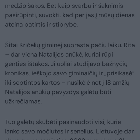
medžio šakos. Bet kaip svarbu ir šaknimis
pasirūpinti, suvokti, kad per jas į mūsų dienas
ateina patirtis ir stiprybė.
Šitai Kričelių giminėj suprasta pačiu laiku. Rita
– dar viena Natalijos anūkė, kuriai rūpi
genties ištakos. Ji uoliai studijavo bažnyčių
kronikas, ieškojo savo giminaičių ir „prisikasė“
iki septintos kartos – nusikėlė net į 18 amžių.
Natalijos anūkių pavyzdys galėtų būti
užkrečiamas.
Tuo galėtų skubėti pasinaudoti visi, kurie
lanko savo močiutes ir senelius. Lietuvoje dar