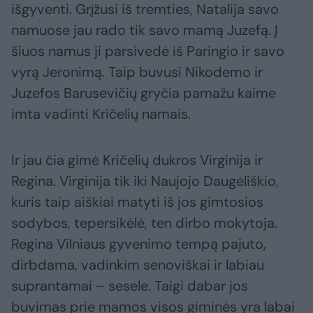
išgyventi. Grįžusi iš tremties, Natalija savo
namuose jau rado tik savo mamą Juzefą. Į
šiuos namus ji parsivedė iš Paringio ir savo
vyrą Jeronimą. Taip buvusi Nikodemo ir
Juzefos Barusevičių gryčia pamažu kaime
imta vadinti Kričelių namais.
Ir jau čia gimė Kričelių dukros Virginija ir
Regina. Virginija tik iki Naujojo Daugėliškio,
kuris taip aiškiai matyti iš jos gimtosios
sodybos, tepersikėlė, ten dirbo mokytoja.
Regina Vilniaus gyvenimo tempą pajuto,
dirbdama, vadinkim senoviškai ir labiau
suprantamai – sesele. Taigi dabar jos
buvimas prie mamos visos giminės yra labai