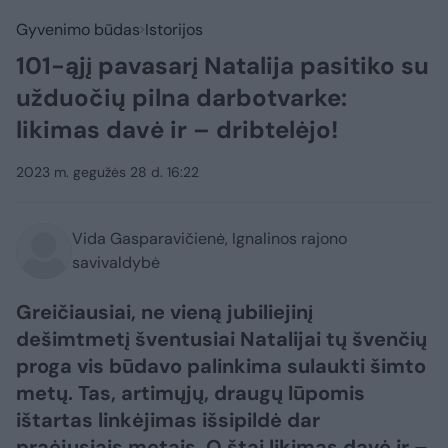
Gyvenimo būdas
Istorijos
101-ąjį pavasarį Natalija pasitiko su
užduočių pilna darbotvarke:
likimas davė ir – dribtelėjo!
2023 m. gegužės 28 d. 16:22
Vida Gasparavičienė, Ignalinos rajono
savivaldybė
Greičiausiai, ne vieną jubiliejinį
dešimtmetį šventusiai Natalijai tų švenčių
proga vis būdavo palinkima sulaukti šimto
metų. Tas, artimųjų, draugų lūpomis
ištartas linkėjimas išsipildė dar
praėjusiais metais. O štai likimas davė ir –