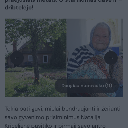
dribtelėjo!
Daugiau nuotraukų (11)
Tokia pati guvi, mielai bendraujanti ir žerianti
savo gyvenimo prisiminimus Natalija
Kričelienė pasitiko ir pirmąjį savo antro