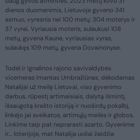
daug gyvos atminties. 2023 metų kovo 31
dienos duomenimis, Lietuvoje gyveno 341
asmuo, vyresnis nei 100 metų: 304 moterys ir
37 vyrai. Vyriausia moteris, sulaukusi 108
metų, gyvena Kaune, vyriausias vyras,
sulaukęs 109 metų, gyvena Dovainonyse.
Todėl ir Ignalinos rajono savivaldybės
vicemeras Imantas Umbražiūnas, dėkodamas
Natalijai už meilę Lietuvai, viso gyvenimo
darbus, rūpestį artimaisiais, dalytą išmintį,
išsaugotą krašto istoriją ir nuoširdų pokalbį,
linkėjo jai sveikatos, artimųjų meilės ir globos.
Linkime taip pat neprarasti azarto. Gyvenime
ir... loterijoje, mat Natalija uoliai žaidžia