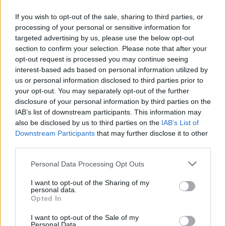
If you wish to opt-out of the sale, sharing to third parties, or
processing of your personal or sensitive information for
targeted advertising by us, please use the below opt-out
section to confirm your selection. Please note that after your
opt-out request is processed you may continue seeing
interest-based ads based on personal information utilized by
us or personal information disclosed to third parties prior to
your opt-out. You may separately opt-out of the further
disclosure of your personal information by third parties on the
IAB’s list of downstream participants. This information may
Daugiau nuotraukų (11)
also be disclosed by us to third parties on the
IAB’s List of
Downstream Participants
that may further disclose it to other
third parties.
Natalija Kričelienė pasitiko 101-ąjį pavasarį.
Ignalinos rajono savivaldybės nuotr.
Personal Data Processing Opt Outs
I want to opt-out of the Sharing of my
personal data.
Jos akelės buvo labai nusilpusios, o kai prieš
Opted In
porą metų buvo atlikta operacija, staiga
I want to opt-out of the Sale of my
išryškėjo vaizdai, daiktai, veidai. Tai ir save
Personal Data.