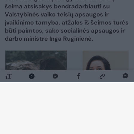
šeima atsisakys bendradarbiauti su
Valstybinės vaiko teisių apsaugos ir
įvaikinimo tarnyba, atžalos iš šeimos turės
būti paimtos, sako socialinės apsaugos ir
darbo ministrė Inga Ruginienė.
Daugiau nuotraukų (4)