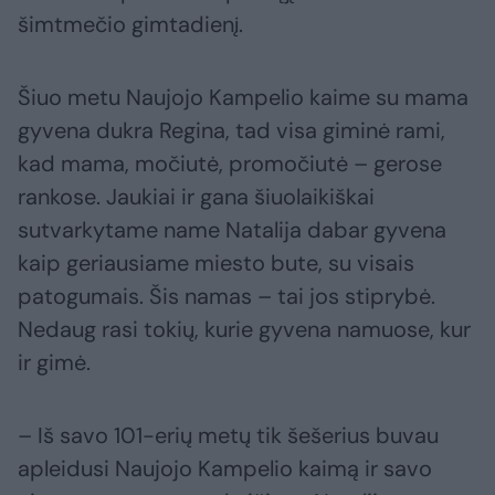
šimtmečio gimtadienį.
Šiuo metu Naujojo Kampelio kaime su mama
gyvena dukra Regina, tad visa giminė rami,
kad mama, močiutė, promočiutė – gerose
rankose. Jaukiai ir gana šiuolaikiškai
sutvarkytame name Natalija dabar gyvena
kaip geriausiame miesto bute, su visais
patogumais. Šis namas – tai jos stiprybė.
Nedaug rasi tokių, kurie gyvena namuose, kur
ir gimė.
– Iš savo 101-erių metų tik šešerius buvau
apleidusi Naujojo Kampelio kaimą ir savo