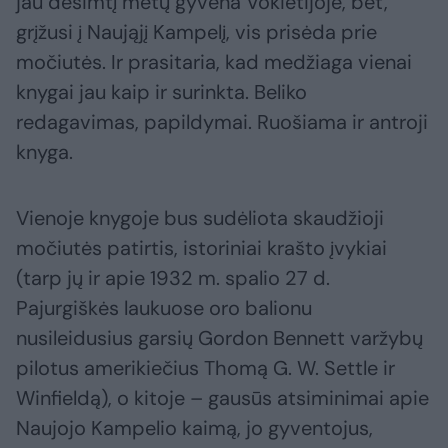
jau dešimtį metų gyvena Vokietijoje, bet,
grįžusi į Naująjį Kampelį, vis prisėda prie
močiutės. Ir prasitaria, kad medžiaga vienai
knygai jau kaip ir surinkta. Beliko
redagavimas, papildymai. Ruošiama ir antroji
knyga.
Vienoje knygoje bus sudėliota skaudžioji
močiutės patirtis, istoriniai krašto įvykiai
(tarp jų ir apie 1932 m. spalio 27 d.
Pajurgiškės laukuose oro balionu
nusileidusius garsių Gordon Bennett varžybų
pilotus amerikiečius Thomą G. W. Settle ir
Winfieldą), o kitoje – gausūs atsiminimai apie
Naujojo Kampelio kaimą, jo gyventojus,