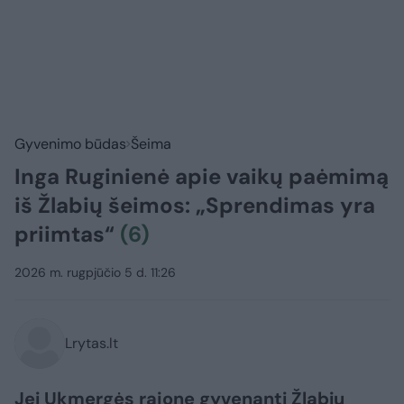
Gyvenimo būdas
Šeima
Inga Ruginienė apie vaikų paėmimą
iš Žlabių šeimos: „Sprendimas yra
priimtas“
(6)
2026 m. rugpjūčio 5 d. 11:26
Lrytas.lt
Jei Ukmergės rajone gyvenanti Žlabių