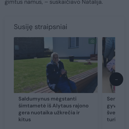
gimtus namus, – suskaičiavo Natalija.
Susiję straipsniai
→
Saldumynus mėgstanti
Seniausi
šimtametė iš Alytaus rajono
gyventoj
gera nuotaika užkrečia ir
šventę: 
kitus
turi pro