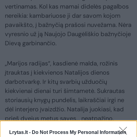
vertinamas. Kol kas mamai didelės pagalbos
nereikia: kambariuose ji dar savom kojom
pavaikšto, į bažnyčią prašosi nuvežama. Nėra
vyresnio už ją Naujojo Daugėliškio bažnyčioje
Dievą garbinančio.
„Marijos radijas“, kasdienė malda, rožinis
įtrauktas į kiekvienos Natalijos dienos
darbotvarkę. Ir kitų svarbių užduočių
kiekvienai dienai turi šimtametė. Sukrautas
storiausių knygų pundelis, laikraščiai irgi ne
dėl interjero įvaizdžio. Natalija juokiasi, kad
prieš dvejus metus savęs... neatpažino.
Lrytas.lt -
Do Not Process My Personal Information