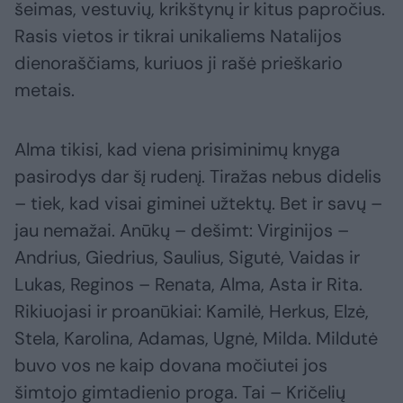
šeimas, vestuvių, krikštynų ir kitus papročius.
Rasis vietos ir tikrai unikaliems Natalijos
dienoraščiams, kuriuos ji rašė prieškario
metais.
Alma tikisi, kad viena prisiminimų knyga
pasirodys dar šį rudenį. Tiražas nebus didelis
– tiek, kad visai giminei užtektų. Bet ir savų –
jau nemažai. Anūkų – dešimt: Virginijos –
Andrius, Giedrius, Saulius, Sigutė, Vaidas ir
Lukas, Reginos – Renata, Alma, Asta ir Rita.
Rikiuojasi ir proanūkiai: Kamilė, Herkus, Elzė,
Stela, Karolina, Adamas, Ugnė, Milda. Mildutė
buvo vos ne kaip dovana močiutei jos
šimtojo gimtadienio proga. Tai – Kričelių