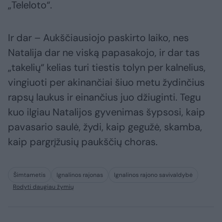
„Teleloto“.
Ir dar – Aukščiausiojo paskirto laiko, nes
Natalija dar ne viską papasakojo, ir dar tas
„takelių“ kelias turi tiestis tolyn per kalnelius,
vingiuoti per akinančiai šiuo metu žydinčius
rapsų laukus ir einančius juo džiuginti. Tegu
kuo ilgiau Natalijos gyvenimas šypsosi, kaip
pavasario saulė, žydi, kaip gegužė, skamba,
kaip pargrįžusių paukščių choras.
Šimtametis
Ignalinos rajonas
Ignalinos rajono savivaldybė
Rodyti daugiau žymių