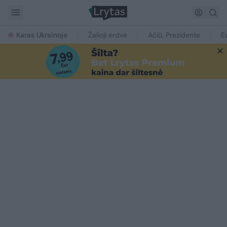
Karas Ukrainoje
Žalioji erdvė
Ačiū, Prezidente
E