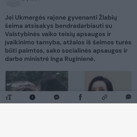
Jei Ukmergės rajone gyvenanti Žlabių
šeima atsisakys bendradarbiauti su
Valstybinės vaiko teisių apsaugos ir
įvaikinimo tarnyba, atžalos iš šeimos turės
būti paimtos, sako socialinės apsaugos ir
darbo ministrė Inga Ruginienė.