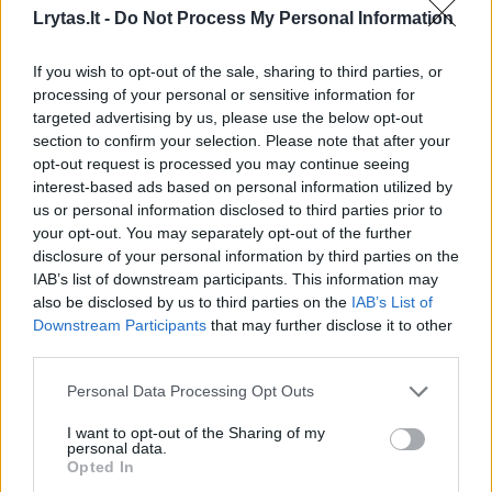
tiesiog priklausome nuo skubėjimo.
Lrytas.lt -
Do Not Process My Personal Information
Dirbdama Šv. Roko ligoninėje slaugytojos
If you wish to opt-out of the sale, sharing to third parties, or
padėjėja, kitaip vertinu mūsų gyvenimo
processing of your personal or sensitive information for
kokybę ir kiekvienam duotą laiką. Ligoninės
targeted advertising by us, please use the below opt-out
section to confirm your selection. Please note that after your
aplinkoje matome tai, ko nemato kiti. Šalia
opt-out request is processed you may continue seeing
senjoro ar sergančio žmogaus būname
interest-based ads based on personal information utilized by
us or personal information disclosed to third parties prior to
sunkiausiomis akimirkomis, todėl ir patys
your opt-out. You may separately opt-out of the further
daug ko mokomės – dažniau šypsotis,
disclosure of your personal information by third parties on the
apkabinti, paguosti. O rankdarbiai tapo mano
IAB’s list of downstream participants. This information may
also be disclosed by us to third parties on the
IAB’s List of
įkvėpimo šaltiniu. Bet kokia kūryba –
Downstream Participants
that may further disclose it to other
Aukščiausiojo kalba. Tokiame kūrybiniame
third parties.
procese pati pamirštu liūdnesnes akimirkas,
Personal Data Processing Opt Outs
rūpesčius, pasaulio problemas, skubantį laiką.
I want to opt-out of the Sharing of my
personal data.
Opted In
Su pieštuku nedraugauju, todėl galutinio