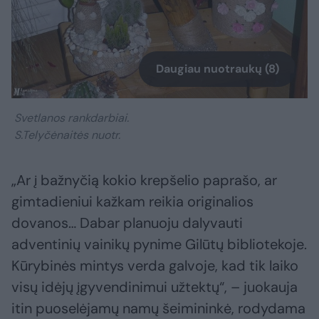
Daugiau nuotraukų (8)
Svetlanos rankdarbiai.
S.Telyčėnaitės nuotr.
„Ar į bažnyčią kokio krepšelio paprašo, ar
gimtadieniui kažkam reikia originalios
dovanos… Dabar planuoju dalyvauti
adventinių vainikų pynime Gilūtų bibliotekoje.
Kūrybinės mintys verda galvoje, kad tik laiko
visų idėjų įgyvendinimui užtektų“, – juokauja
itin puoselėjamų namų šeimininkė, rodydama