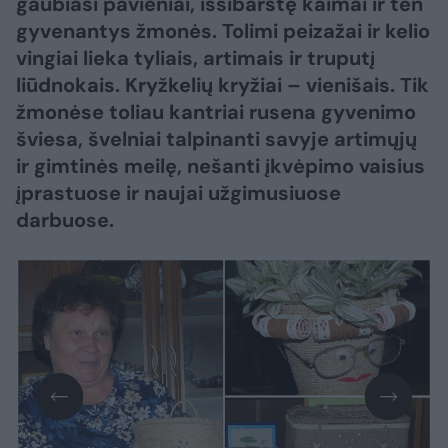
gaubiasi pavieniai, išsibarstę kaimai ir ten
gyvenantys žmonės. Tolimi peizažai ir kelio
vingiai lieka tyliais, artimais ir truputį
liūdnokais. Kryžkelių kryžiai – vienišais. Tik
žmonėse toliau kantriai rusena gyvenimo
šviesa, švelniai talpinanti savyje artimųjų
ir gimtinės meilę, nešanti įkvėpimo vaisius
įprastuose ir naujai užgimusiuose
darbuose.