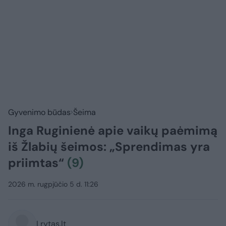
Gyvenimo būdas
Šeima
Inga Ruginienė apie vaikų paėmimą
iš Žlabių šeimos: „Sprendimas yra
priimtas“
(9)
2026 m. rugpjūčio 5 d. 11:26
Lrytas.lt