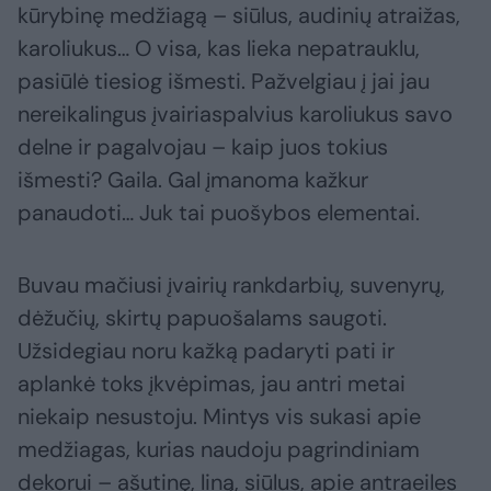
kūrybinę medžiagą – siūlus, audinių atraižas,
karoliukus… O visa, kas lieka nepatrauklu,
pasiūlė tiesiog išmesti. Pažvelgiau į jai jau
nereikalingus įvairiaspalvius karoliukus savo
delne ir pagalvojau – kaip juos tokius
išmesti? Gaila. Gal įmanoma kažkur
panaudoti… Juk tai puošybos elementai.
Buvau mačiusi įvairių rankdarbių, suvenyrų,
dėžučių, skirtų papuošalams saugoti.
Užsidegiau noru kažką padaryti pati ir
aplankė toks įkvėpimas, jau antri metai
niekaip nesustoju. Mintys vis sukasi apie
medžiagas, kurias naudoju pagrindiniam
dekorui – ašutinę, liną, siūlus, apie antraeiles