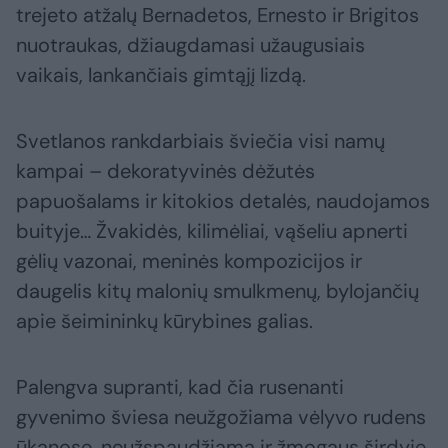
trejeto atžalų Bernadetos, Ernesto ir Brigitos
nuotraukas, džiaugdamasi užaugusiais
vaikais, lankančiais gimtąjį lizdą.
Svetlanos rankdarbiais šviečia visi namų
kampai – dekoratyvinės dėžutės
papuošalams ir kitokios detalės, naudojamos
buityje… Žvakidės, kilimėliai, vąšeliu apnerti
gėlių vazonai, meninės kompozicijos ir
daugelis kitų malonių smulkmenų, bylojančių
apie šeimininkų kūrybines galias.
Palengva supranti, kad čia rusenanti
gyvenimo šviesa neužgožiama vėlyvo rudens
ūkanose, neužspaudžiama ir žmogaus širdyje,