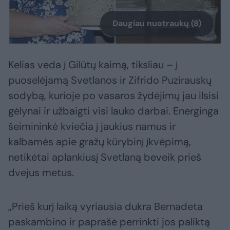
Daugiau nuotraukų (8)
Kelias veda į Gilūtų kaimą, tiksliau – į
puoselėjamą Svetlanos ir Zifrido Puzirauskų
sodybą, kurioje po vasaros žydėjimų jau ilsisi
gėlynai ir užbaigti visi lauko darbai. Energinga
šeimininkė kviečia į jaukius namus ir
kalbamės apie gražų kūrybinį įkvėpimą,
netikėtai aplankiusį Svetlaną beveik prieš
dvejus metus.
„Prieš kurį laiką vyriausia dukra Bernadeta
paskambino ir paprašė perrinkti jos paliktą