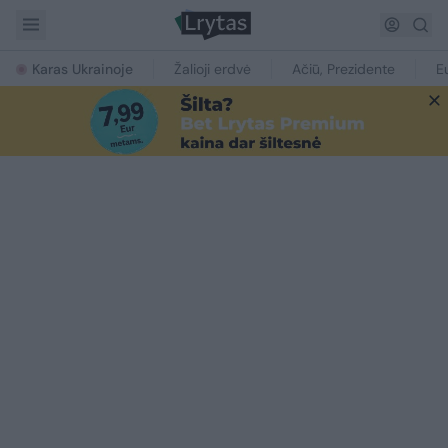
Karas Ukrainoje
Žalioji erdvė
Ačiū, Prezidente
E