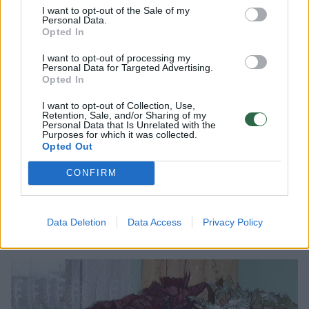
I want to opt-out of the Sale of my
rezultato viziją išlankstau ar iškerpu. Mano
Personal Data.
Opted In
„sunkioji artilerija“ – vyras Zigfridas,
padedantis ieškant detalių iš medžio,
I want to opt-out of processing my
Personal Data for Targeted Advertising.
antraeilių žaliavų. Žiemą mes abudu
Opted In
pasiskirstome teritorijas – jam su medžio
I want to opt-out of Collection, Use,
Retention, Sale, and/or Sharing of my
dirbiniais – rūsys, o man lieka namų erdvės“
Personal Data that Is Unrelated with the
Purposes for which it was collected.
– pasakoja Svetlana, kurios įkvėpimu
Opted Out
vainikuoti darbeliai greitai tapo paklausūs
CONFIRM
draugų ir pažįstamų rate, kultūros
darbuotojai ėmė kviesti auksarankės moters
kūrybą į organizuojamas parodas.
Data Deletion
Data Access
Privacy Policy