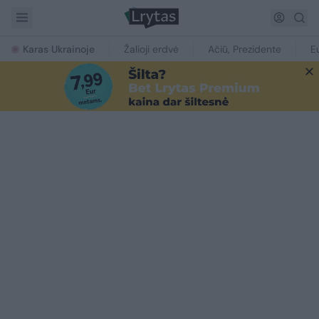
Karas Ukrainoje
Žalioji erdvė
Ačiū, Prezidente
E