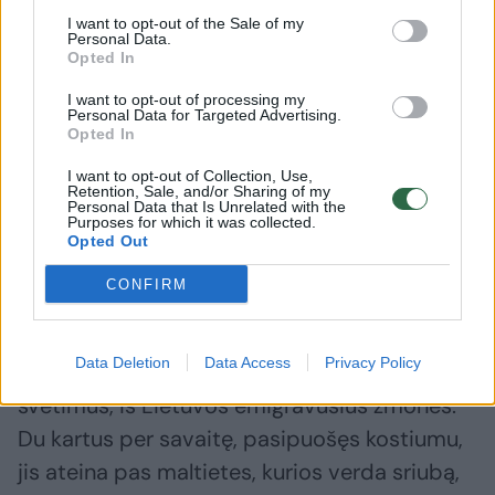
paguodos – juk ne kiekvienas gali išklausyti
I want to opt-out of the Sale of my
skaudžias motinos, palaidojusios savo vaiką,
Personal Data.
Opted In
emocijas.
I want to opt-out of processing my
Personal Data for Targeted Advertising.
Opted In
Kitas kampanijos herojus – Pranciškus.
Maltiečių globojamam senoliui 85-eri, jo
I want to opt-out of Collection, Use,
Retention, Sale, and/or Sharing of my
gyvenimo istorija – liūdna, net tragiška.
Personal Data that Is Unrelated with the
Purposes for which it was collected.
Žmona jau mirusi, o vienintelis sūnus dar
Opted Out
visiškai jaunas prieš beveik trisdešimt metų
CONFIRM
žuvo. Pranukas, taip jį meiliai vadina Viduklės
maltiečiai, vengia kalbėti apie gyvenimą.
Data Deletion
Data Access
Privacy Policy
Savų namų neturi, gyvena vienas pas
svetimus, iš Lietuvos emigravusius žmones.
Du kartus per savaitę, pasipuošęs kostiumu,
jis ateina pas maltietes, kurios verda sriubą,