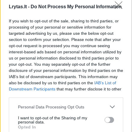
skurdą bei atskirtį.
Lrytas.lt -
Do Not Process My Personal Information
If you wish to opt-out of the sale, sharing to third parties, or
Močiutei Verutei iš Utenos 90 metų,
processing of your personal or sensitive information for
targeted advertising by us, please use the below opt-out
pakalbinta ji graudinasi: „Viena gyvenu.
section to confirm your selection. Please note that after your
Sriuba čia gi didžiausia pagalba. Kai buvom
opt-out request is processed you may continue seeing
dviese, geriau buvo.“ Tie žodžiai apie neseniai
interest-based ads based on personal information utilized by
us or personal information disclosed to third parties prior to
palaidotą mylimą dukrą. Ji turėjo sunkią
your opt-out. You may separately opt-out of the further
negalią, nesikėlė iš lovos, Verutė ją kaip kūdikį
disclosure of your personal information by third parties on the
IAB’s list of downstream participants. This information may
slaugė 50 metų. Lengva nebuvo, bet buvo
also be disclosed by us to third parties on the
IAB’s List of
dviese. Ir maltiečiai padėjo – šilta sriuba į jų
Downstream Participants
that may further disclose it to other
third parties.
namus atkeliauja jau septinti metai. Kol duktė
buvo gyva, veždavo dvigubas porcijas, kad
Personal Data Processing Opt Outs
abiem užtektų. Dabar, po netekties, senolei
I want to opt-out of the Sharing of my
personal data.
kaip duonos kasdieninės reikia palaikymo ir
Opted In