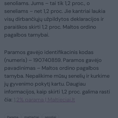
senoliams. Jums – tai tik 1,2 proc., o
seneliams – net 1,2 proc. Jie kantriai laukia
visų dirbančiųjų užpildytos deklaracijos ir
paraiškos skirti 1,2 proc. Maltos ordino
pagalbos tarnybai.
Paramos gavėjo identifikacinis kodas
(numeris) – 190740859. Paramos gavėjo
pavadinimas – Maltos ordino pagalbos
tarnyba. Nepalikime mūsų senelių ir kurkime
jų gyvenimo pokytį kartu. Daugiau
informacijos, kaip skirti 1,2 proc. galima rasti
čia:
1,2% parama | Maltieciai.lt
Parama
maltiečiai
senoliai