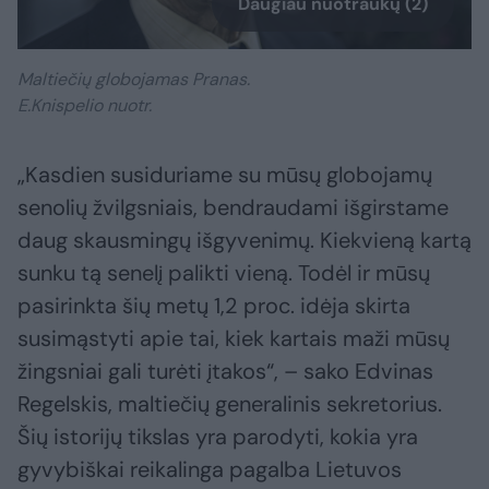
Daugiau nuotraukų (2)
Maltiečių globojamas Pranas.
E.Knispelio nuotr.
„Kasdien susiduriame su mūsų globojamų
senolių žvilgsniais, bendraudami išgirstame
daug skausmingų išgyvenimų. Kiekvieną kartą
sunku tą senelį palikti vieną. Todėl ir mūsų
pasirinkta šių metų 1,2 proc. idėja skirta
susimąstyti apie tai, kiek kartais maži mūsų
žingsniai gali turėti įtakos“, – sako Edvinas
Regelskis, maltiečių generalinis sekretorius.
Šių istorijų tikslas yra parodyti, kokia yra
gyvybiškai reikalinga pagalba Lietuvos