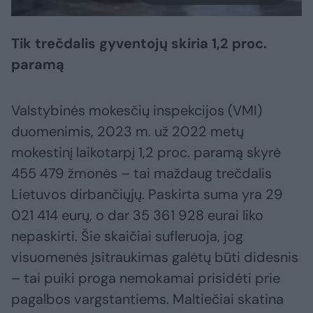
Tik trečdalis gyventojų skiria 1,2 proc.
paramą
Valstybinės mokesčių inspekcijos (VMI)
duomenimis, 2023 m. už 2022 metų
mokestinį laikotarpį 1,2 proc. paramą skyrė
455 479 žmonės – tai maždaug trečdalis
Lietuvos dirbančiųjų. Paskirta suma yra 29
021 414 eurų, o dar 35 361 928 eurai liko
nepaskirti. Šie skaičiai sufleruoja, jog
visuomenės įsitraukimas galėtų būti didesnis
– tai puiki proga nemokamai prisidėti prie
pagalbos vargstantiems. Maltiečiai skatina