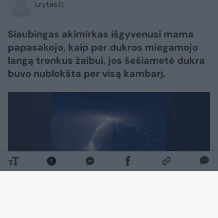
Lrytas.lt
Siaubingas akimirkas išgyvenusi mama
papasakojo, kaip per dukros miegamojo
langą trenkus žaibui, jos šešiametė dukra
buvo nublokšta per visą kambarį.
Daugiau nuotraukų (2)