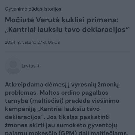
Gyvenimo būdas
Istorijos
Močiutė Verutė kukliai primena:
„Kantriai lauksiu tavo deklaracijos“
2024 m. vasario 27 d. 09:09
Lrytas.lt
Atkreipdama dėmesį į vyresnių žmonių
problemas, Maltos ordino pagalbos
tarnyba (maltiečiai) pradeda viešinimo
kampaniją „Kantriai lauksiu tavo
deklaracijos“. Jos tikslas paskatinti
žmones skirti jau sumokėto gyventojų
pajamų mokesčio (GPM) dalį maltiečiams,