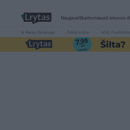
Naujausi
Skaitomiausi
Lietuvos d
Karas Ukrainoje
Žalioji erdvė
Ačiū, Prezident