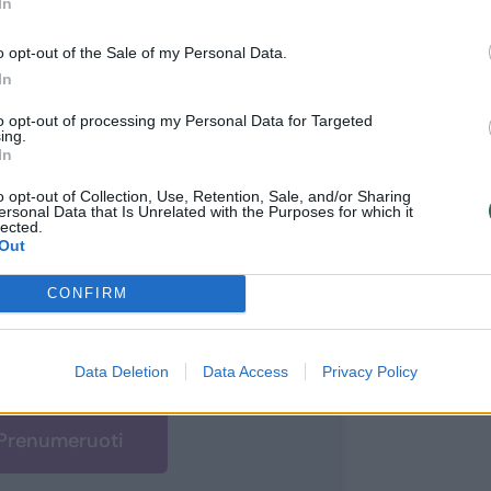
In
o opt-out of the Sale of my Personal Data.
In
to opt-out of processing my Personal Data for Targeted
ite skaityti
ing.
In
toliau?
o opt-out of Collection, Use, Retention, Sale, and/or Sharing
ersonal Data that Is Unrelated with the Purposes for which it
lected.
e prie mūsų bendruomenės
Out
ite prenumeratoriumi
CONFIRM
1
uo
Eur / mėn.
Data Deletion
Data Access
Privacy Policy
Prenumeruoti