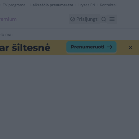
TV programa
Laikraščio prenumerata
Lrytas EN
Kontaktai
Premium
Prisijungti
lbimai