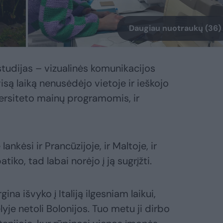
Daugiau nuotraukų (36)
studijas – vizualinės komunikacijos
visą laiką nenusėdėjo vietoje ir ieškojo
versiteto mainų programomis, ir
nkėsi ir Prancūzijoje, ir Maltoje, ir
atiko, tad labai norėjo į ją sugrįžti.
na išvyko į Italiją ilgesniam laikui,
je netoli Bolonijos. Tuo metu ji dirbo