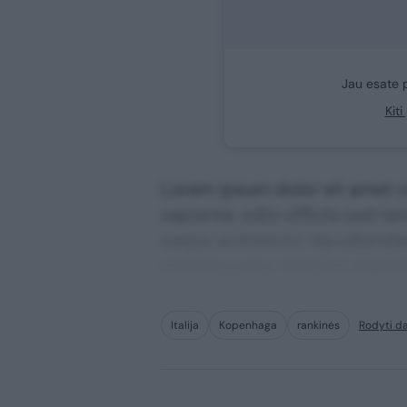
Jau esate 
Kit
Lorem ipsum dolor sit amet co
sapiente, odio officiis sed te
saepe architecto repudiandae 
consequuntur adipisci digni
Italija
Kopenhaga
rankinės
Rodyti d