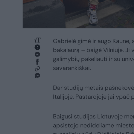
Gabrielė gimė ir augo Kaune, 
bakalaurą – baigė Vilniuje. Ji 
galimybių pakeliauti ir su uni
savarankiškai.
Dar studijų metais pašnekovė la
Italijoje. Pastarojoje jai ypač p
Baigusi studijas Lietuvoje mergi
apsistojo nedideliame miestely