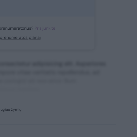
prenumeratorius?
Prisijunkite
i prenumeratos planai
nsectetur adipisicing elit. Asperiores
mpore vitae veritatis repellendus, ad
corrupti sit non error illum
ssimos maxime.
augiau žymių