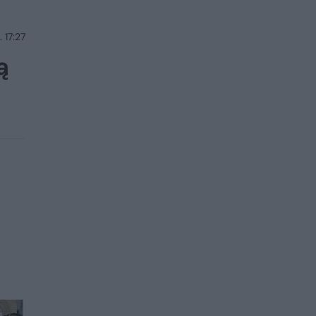
 17:27
ą