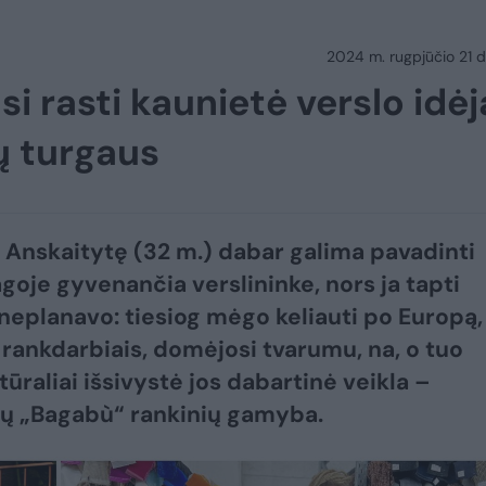
2024 m. rugpjūčio 21 d.
si rasti kaunietė verslo idėj
ų turgaus
 Anskaitytę (32 m.) dabar galima pavadinti
oje gyvenančia verslininke, nors ja tapti
neplanavo: tiesiog mėgo keliauti po Europą,
rankdarbiais, domėjosi tvarumu, na, o tuo
ūraliai išsivystė jos dabartinė veikla –
nių „Bagabù“ rankinių gamyba.