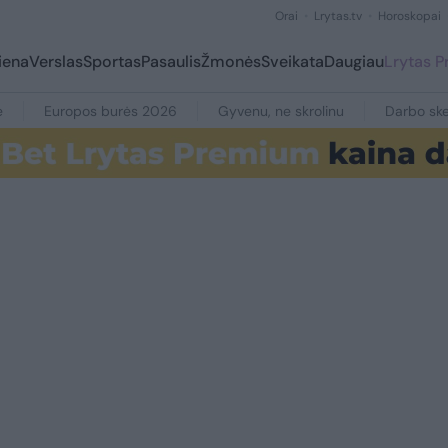
Orai
Lrytas.tv
Horoskopai
iena
Verslas
Sportas
Pasaulis
Žmonės
Sveikata
Daugiau
Lrytas 
e
Europos burės 2026
Gyvenu, ne skrolinu
Darbo ske