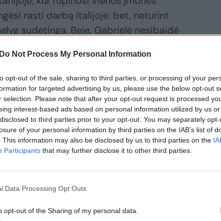
tanijoje, kur rūpinosi vienos įmonės
gėsi rasti darbą Italijoje, bet, neturint
nelyg sudėtinga. Beje, Gabrielė nesibaidė
 restoranuose – dar Lietuvoje
Do Not Process My Personal Information
 kava apskritai yra vienas iš jos pomėgių.
to opt-out of the sale, sharing to third parties, or processing of your per
formation for targeted advertising by us, please use the below opt-out s
ichele’ą – vaikiną, kuris dabar jau yra jos
r selection. Please note that after your opt-out request is processed y
eing interest-based ads based on personal information utilized by us or
disclosed to third parties prior to your opt-out. You may separately opt-
losure of your personal information by third parties on the IAB’s list of
o laisvo laiko, kurį skirdavo
. This information may also be disclosed by us to third parties on the
IA
Participants
that may further disclose it to other third parties.
iėmė ir seniau, kaip ir jos sesuo, mama
mėgstami amatai ir įvairūs rankdarbiai – ta
. Vieną dieną užsinorėjau kažką pasisiūti
l Data Processing Opt Outs
usi, kokia ji brangi, šios minties
o opt-out of the Sharing of my personal data.
lė.