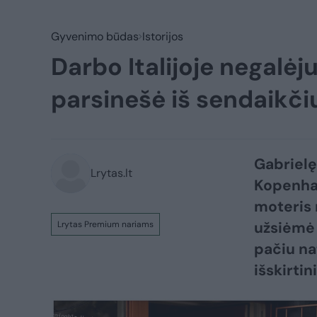
Gyvenimo būdas
Istorijos
Darbo Italijoje negalėju
parsinešė iš sendaikči
Gabrielę
Lrytas.lt
Kopenhag
moteris 
užsiėmė 
Lrytas Premium nariams
pačiu nat
išskirti