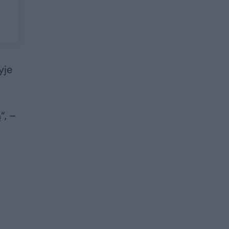
yje
“, –