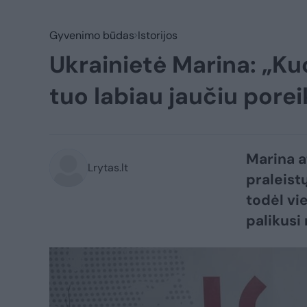
Gyvenimo būdas
Istorijos
Ukrainietė Marina: „Ku
tuo labiau jaučiu porei
Marina a
Lrytas.lt
praleistų
todėl vi
palikusi