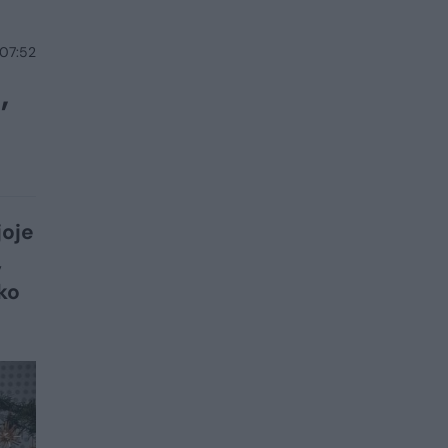
 07:52
,
joje
,
ko