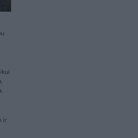
au
ikui
,
a.
 ir