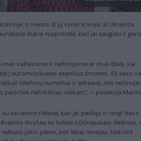
krainoje, o vienos iš jų vyras kovoja už Ukrainos
uniausia dukra nusprendė, kad jai saugiau ir geri
ai mes važiavome ir nežinojome ar mus išleis, kai
dė į automobiliuose esančius žmones. Aš savo va
ašiusi telefonų numerius ir adresus, nes nežinojau
s patirties nelinkėčiau niekam“, – pasakoja Marin
o su savanore Helena, kuri jai padėjo ir netgi davė
Ukrainos išvykau su keliais būtiniausiais daiktais, o
nebuvo jokio plano, bet labai norėjau, kad virš