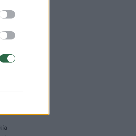
šką
.
lis,
kia