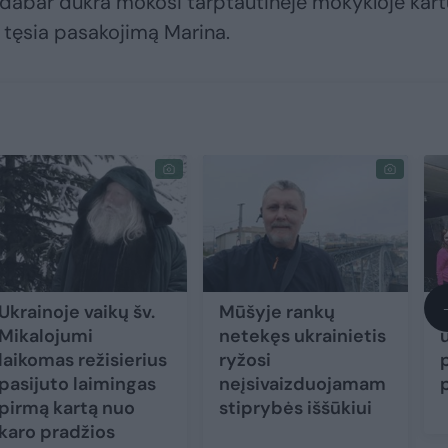
ad dabar dukra mokosi tarptautinėje mokykloje kart
 – tęsia pasakojimą Marina.
Ukrainoje vaikų šv.
Mūšyje rankų
Mikalojumi
netekęs ukrainietis
laikomas režisierius
ryžosi
pasijuto laimingas
neįsivaizduojamam
pirmą kartą nuo
stiprybės iššūkiui
karo pradžios