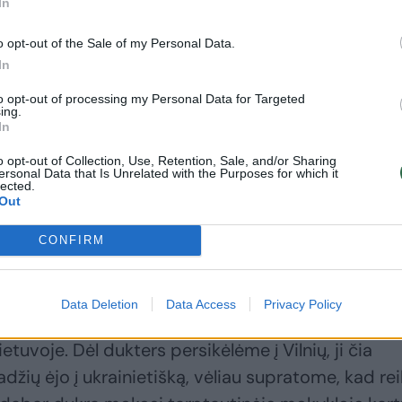
In
o opt-out of the Sale of my Personal Data.
In
to opt-out of processing my Personal Data for Targeted
ing.
je apsigyvenome pas nuostabią, labai inteligenti
In
savo vasarnamyje Molėtuose, nuostabiame krašte
o opt-out of Collection, Use, Retention, Sale, and/or Sharing
ersonal Data that Is Unrelated with the Purposes for which it
ja man ir dukrai po labai skaudžių išgyvenimų.
lected.
Out
tikusi. Lietuvoje jaučiuosi tarsi tai būtų mano ša
abar visada kartoju, kad turiu šeimą Ukrainoje ir
CONFIRM
Data Deletion
Data Access
Privacy Policy
karas ilgai netrūks, tačiau atėjus rudeniui
uvoje. Dėl dukters persikėlėme į Vilnių, ji čia
džių ėjo į ukrainietišką, vėliau supratome, kad rei