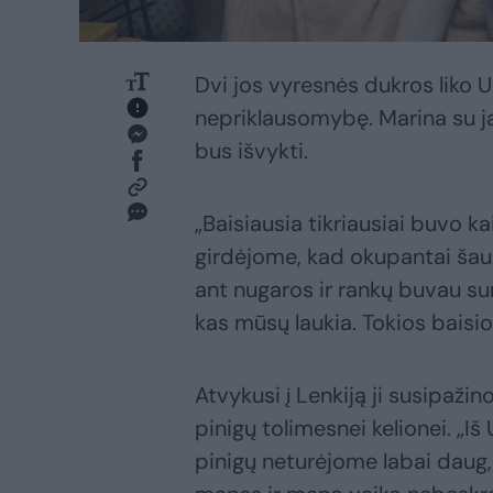
Dvi jos vyresnės dukros liko U
nepriklausomybę. Marina su ja
bus išvykti.
„Baisiausia tikriausiai buvo k
girdėjome, kad okupantai šau
ant nugaros ir rankų buvau sur
kas mūsų laukia. Tokios baisio
Atvykusi į Lenkiją ji susipažin
pinigų tolimesnei kelionei. „Iš 
pinigų neturėjome labai daug, 