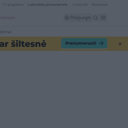
TV programa
Laikraščio prenumerata
Lrytas EN
Kontaktai
Premium
Prisijungti
lbimai