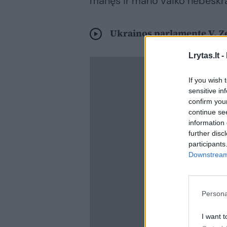
manęs ir mano vaiko nebeskrai
Ukrainos parlamente V. Ze
Lrytas.lt -
If you wish 
sensitive in
confirm you
continue se
information 
further disc
participants
Downstream 
Persona
I want t