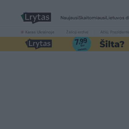
Naujausi
Skaitomiausi
Lietuvos d
Karas Ukrainoje
Žalioji erdvė
Ačiū, Prezident