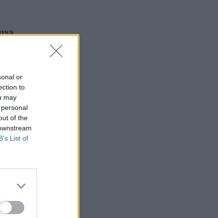
ausa
sonal or
ection to
ou may
 personal
out of the
 downstream
B’s List of