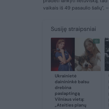
pradėti lankyti lietuvišką, t
vaikais iš 49 pasaulio šalių“,
Susiję straipsniai
Ukrainietė
dainininkė balsu
drebina
paslaptingą
Vilniaus vietą:
„Ateities planų