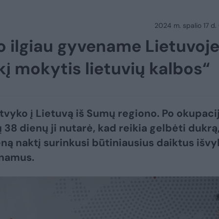
2024 m. spalio 17 d.
o ilgiau gyvename Lietuvoje
kį mokytis lietuvių kalbos“
tvyko į Lietuvą iš Sumų regiono. Po okupaci
 38 dienų ji nutarė, kad reikia gelbėti dukrą
eną naktį surinkusi būtiniausius daiktus išvy
 namus.