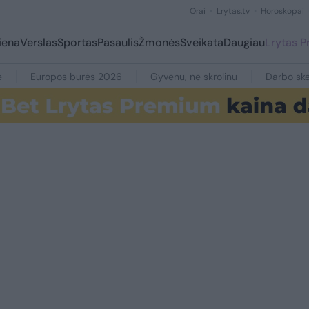
Orai
Lrytas.tv
Horoskopai
iena
Verslas
Sportas
Pasaulis
Žmonės
Sveikata
Daugiau
Lrytas 
e
Europos burės 2026
Gyvenu, ne skrolinu
Darbo ske