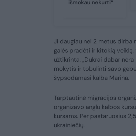
išmokau nekurti“
Ji daugiau nei 2 metus dirba m
galės pradėti ir kitokią veiklą
užtikrinta. „Dukrai dabar nėra 
mokytis ir tobulinti savo geb
šypsodamasi kalba Marina.
Tarptautinė migracijos organi
organizavo anglų kalbos kursu
kursams. Per pastaruosius 2,5
ukrainiečių.