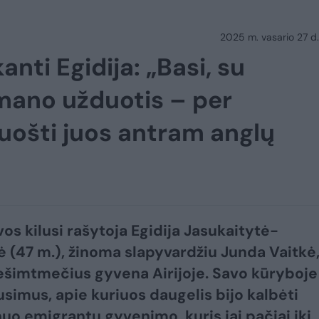
2025 m. vasario 27 d.
nti Egidija: „Basi, su
 mano užduotis – per
uošti juos antram anglų
vos kilusi rašytoja Egidija Jasukaitytė-
ė (47 m.), žinoma slapyvardžiu Junda Vaitkė
ešimtmečius gyvena Airijoje. Savo kūryboje 
ausimus, apie kuriuos daugelis bijo kalbėti
nuo emigrantų gyvenimo, kuris jai pačiai iki