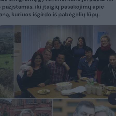
pažįstamas, iki įtaigių pasakojimų apie
aną, kuriuos išgirdo iš pabėgėlių lūpų.