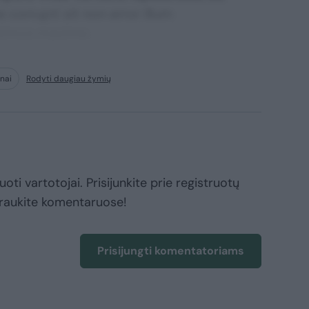
corrupti sit non error illum
ssimos maxime.
nai
Rodyti daugiau žymių
oti vartotojai. Prisijunkite prie registruotų
raukite komentaruose!
Prisijungti komentatoriams