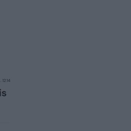
 12:14
is