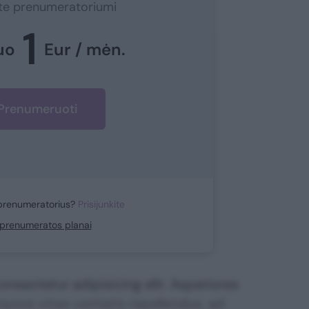
ite prenumeratoriumi
1
uo
Eur / mėn.
Prenumeruoti
prenumeratorius?
Prisijunkite
i prenumeratos planai
nsectetur adipisicing elit. Asperiores
mpore vitae veritatis repellendus, ad