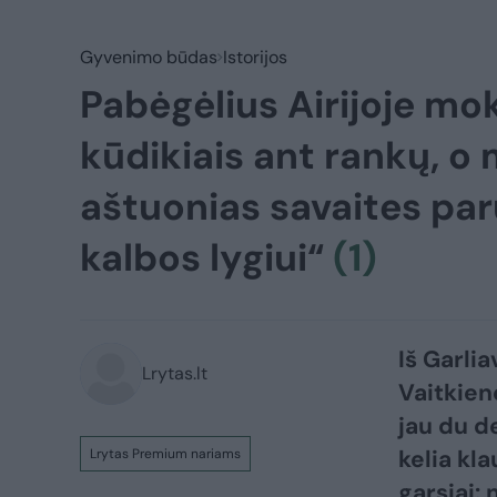
Gyvenimo būdas
Istorijos
Pabėgėlius Airijoje moka
kūdikiais ant rankų, o
aštuonias savaites par
kalbos lygiui“
(1)
Iš Garlia
Lrytas.lt
Vaitkien
jau du d
kelia kl
Lrytas Premium nariams
garsiai: 