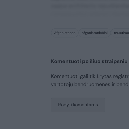
saepe architecto repudiandae 
consequuntur adipisci digni
Afganistanas
afganistaniečiai
musulmo
Komentuoti po šiuo straipsniu
Komentuoti gali tik Lrytas registru
vartotojų bendruomenės ir bend
Rodyti komentarus