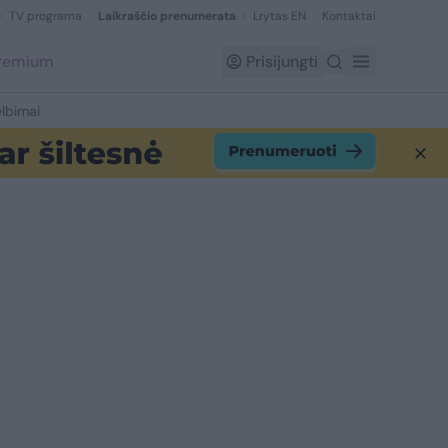
TV programa
Laikraščio prenumerata
Lrytas EN
Kontaktai
Premium
Prisijungti
lbimai