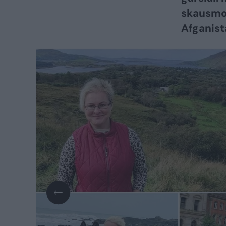
skausmo 
Afganist