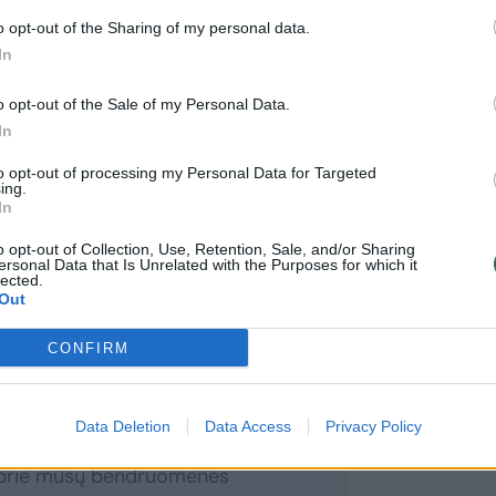
o opt-out of the Sharing of my personal data.
venimas Amerikoje
In
o opt-out of the Sale of my Personal Data.
itkienė sparnus iš Lietuvos pakėlė 2000-
In
enti į Ameriką. Toks sprendimas ne tik
 ir patirčių, vėliau turėjusių įtakos
to opt-out of processing my Personal Data for Targeted
ing.
In
o opt-out of Collection, Use, Retention, Sale, and/or Sharing
ersonal Data that Is Unrelated with the Purposes for which it
lected.
Out
CONFIRM
ite skaityti
toliau?
Data Deletion
Data Access
Privacy Policy
e prie mūsų bendruomenės