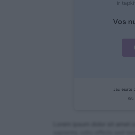
ir tapk
Vos n
Jau esate 
Kit
Lorem ipsum dolor sit amet co
sapiente, odio officiis sed te