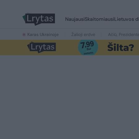
Naujausi
Skaitomiausi
Lietuvos d
Karas Ukrainoje
Žalioji erdvė
Ačiū, Prezident