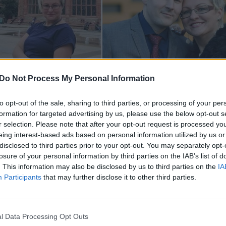
Do Not Process My Personal Information
Daugiau nuotraukų (19)
to opt-out of the sale, sharing to third parties, or processing of your per
formation for targeted advertising by us, please use the below opt-out s
r selection. Please note that after your opt-out request is processed y
ievai nesusitarė“ atskleidžiama
eing interest-based ads based on personal information utilized by us or
tūrų – afganistaniečio ir lietuvės – meilės
disclosed to third parties prior to your opt-out. You may separately opt-
losure of your personal information by third parties on the IAB’s list of
s darbas su migrantais Airijoje.
. This information may also be disclosed by us to third parties on the
IA
Participants
that may further disclose it to other third parties.
gos kultūros iš tiesų suprastų viena kitą?
lė gali peržengti gilias tradicijų ribas?
l Data Processing Opt Outs