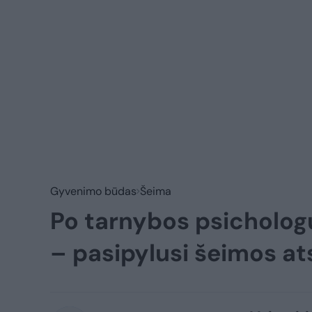
Gyvenimo būdas
Šeima
Po tarnybos psichologų
– pasipylusi šeimos at