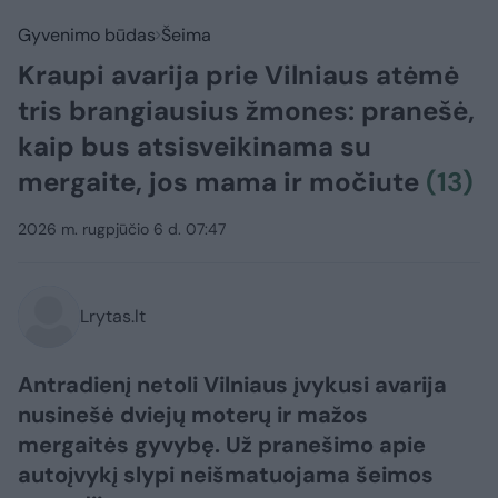
Gyvenimo būdas
Šeima
Kraupi avarija prie Vilniaus atėmė
tris brangiausius žmones: pranešė,
kaip bus atsisveikinama su
mergaite, jos mama ir močiute
(13)
2026 m. rugpjūčio 6 d. 07:47
Lrytas.lt
Antradienį netoli Vilniaus įvykusi avarija
nusinešė dviejų moterų ir mažos
mergaitės gyvybę. Už pranešimo apie
autoįvykį slypi neišmatuojama šeimos