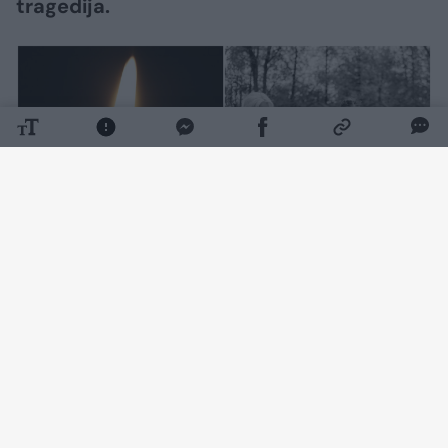
tragedija.
Daugiau nuotraukų (15)
Per akimirką šeima neteko trijų brangiausių
žmonių – žuvo šį mėnesį trejų metukų
gimtadienį turėjusi švęsti mergaitė, jos mama