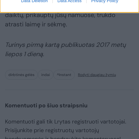
Data Deletion
Data Access
Privacy Policy
kam nors tučtuojau. Daugybė nereikalingų
daiktų, prikauptų jūsų namuose, trukdo
atrasti laimę ir sėkmę.
Turinys pirmą kartą publikuotas 2017 metų
liepos 1 dieną.
dirbtinės gėlės
indai
^Instant
Rodyti daugiau žymių
Komentuoti po šiuo straipsniu
Komentuoti gali tik Lrytas registruoti vartotojai.
Prisijunkite prie registruotų vartotojų