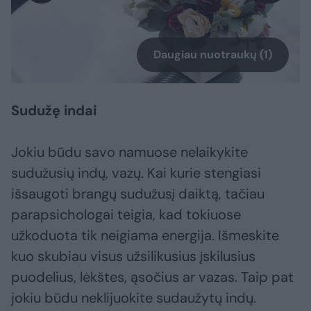
Daugiau nuotraukų (1)
Sudužę indai
Jokiu būdu savo namuose nelaikykite
sudužusių indų, vazų. Kai kurie stengiasi
išsaugoti brangų sudužusį daiktą, tačiau
parapsichologai teigia, kad tokiuose
užkoduota tik neigiama energija. Išmeskite
kuo skubiau visus užsilikusius įskilusius
puodelius, lėkštes, ąsočius ar vazas. Taip pat
jokiu būdu neklijuokite sudaužytų indų.