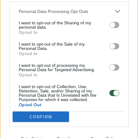
Personal Data Processing Opt Outs
I want to opt-out of the Sharing of my
personal data.
Opted In
Niežti antakį? Tai daug
Prietarai
reikšmingiau, nei galvojate
dovanomis
I want to opt-out of the Sale of my
jei netik
Personal Data.
Opted In
I want to opt-out of processing my
Personal Data for Targeted Advertising.
Opted In
I want to opt-out of Collection, Use,
Nenaudojami daiktai
Retention, Sale, and/or Sharing of my
Personal Data that Is Unrelated with the
Purposes for which it was collected.
Opted Out
Visi mes turime spintelių, kuriose laikome
nenaudojamų daiktų – seni batai,
CONFIRM
sutriušusios kojinės, nereikalingi puodeliai
arba žvakidės. Išmeskite arba atiduokite juos