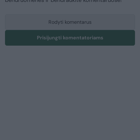
bendruomenės ir bendraukite komentaruose!
Rodyti komentarus
Prisijungti komentatoriams