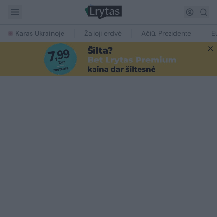
Karas Ukrainoje
Žalioji erdvė
Ačiū, Prezidente
E