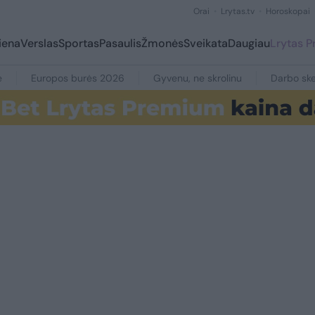
Orai
Lrytas.tv
Horoskopai
iena
Verslas
Sportas
Pasaulis
Žmonės
Sveikata
Daugiau
Lrytas 
e
Europos burės 2026
Gyvenu, ne skrolinu
Darbo ske