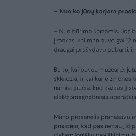
– Nuo ko jūsų karjera prasi
– Nuo būrimo kortomis. Jos b
į rankas, kai man buvo gal 12 
draugai prašydavo paburti, ir b
Be to, kai buvau mažesnė, jut
skleidžia, ir kai kurie žmonės
namie, jaučia, kad kažkas jį st
elektromagnetiniais aparatais 
Mano prosenelis pranašavo atei
prisidėjo, kad pasinėriau į šį p
viskam logiškų paaiškinimų, t