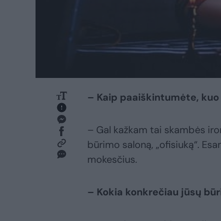
– Kaip paaiškintumėte, kuo
– Gal kažkam tai skambės ironi
būrimo saloną, „ofisiuką“. E
mokesčius.
– Kokia konkrečiau jūsų bū