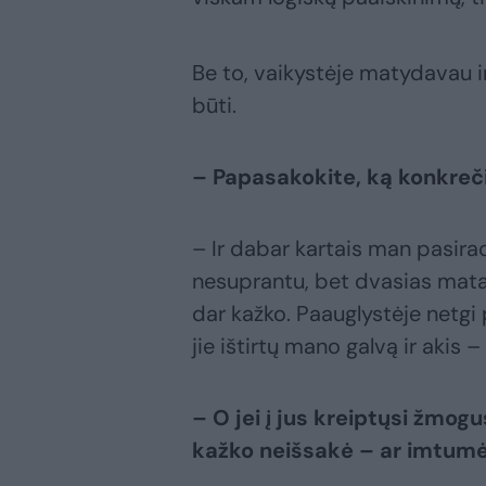
Be to, vaikystėje matydavau ir
būti.
– Papasakokite, ką konkreč
– Ir dabar kartais man pasira
nesuprantu, bet dvasias matau
dar kažko. Paauglystėje netgi
jie ištirtų mano galvą ir akis 
– O jei į jus kreiptųsi žmogu
kažko neišsakė – ar imtumė