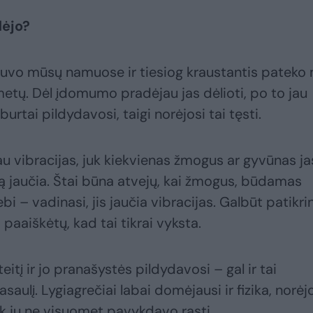
dėjo?
uvo mūsų namuose ir tiesiog kraustantis pateko
metų. Dėl įdomumo pradėjau jas dėlioti, po to jau
urtai pildydavosi, taigi norėjosi tai tęsti.
au vibracijas, juk kiekvienas žmogus ar gyvūnas ja
 tą jaučia. Štai būna atvejų, kai žmogus, būdamas
ebi – vadinasi, jis jaučia vibracijas. Galbūt patikri
paaiškėtų, kad tai tikrai vyksta.
tį ir jo pranašystės pildydavosi – gal ir tai
asaulį. Lygiagrečiai labai domėjausi ir fizika, norėj
ik jų ne visuomet pavykdavo rasti.