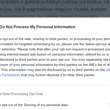
 lanksti ir galima pritaikyti įvairius jos būdus, tai
ijos. Yra 9 pagrindiniai magijos ritualai, kuriuos
klausomai nuo to, ko atėjęs žmogus paprašo.
Do Not Process My Personal Information
 dabar jomis dažniau tik kažką patikslinu, o dau
to opt-out of the sale, sharing to third parties, or processing of your per
vedame mokymus žmonėms, kaip išmokti burtis
formation for targeted advertising by us, please use the below opt-out s
r selection. Please note that after your opt-out request is processed y
eing interest-based ads based on personal information utilized by us or
disclosed to third parties prior to your opt-out. You may separately opt-
žniausiai?
losure of your personal information by third parties on the IAB’s list of
. This information may also be disclosed by us to third parties on the
IA
Participants
that may further disclose it to other third parties.
 pat santykių harmonizavimas. Dažniausiai žmonėm
tį asmenį, nors kartais gal pirmiau reikėtų pakeisti
l Data Processing Opt Outs
gijos. Dažniausiai kreipiasi moterys ir vyrai, kai
eilužė ar meilužis skiria jų šeimą. Kiek žinau, į kit
o opt-out of the Sharing of my personal data.