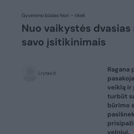
Gyvenimo būdas
Nori – tikėk
Nuo vaikystės dvasias 
savo įsitikinimais
Ragana p
Lrytas.lt
pasakoja
veiklą ir
turbūt s
būrimo sa
pasišnek
prisipaž
velniui.