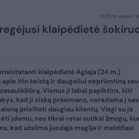
2020 m. vasario 1 d.
regėjusi klaipėdietė šokiru
risistatanti klaipėdietė Aglaja (24 m.)
 apie itin keistą ir daugeliui nepriimtiną sav
 pasaulėžiūrą. Vienus ji labai papiktins, kiti
akys, kad ji viską prasimano, norėdama į sa
loną privilioti daugiau klientų. Visgi su ja
ėti įdomu, nes tikrai retai sutiksi žmogų, ku
ins, kad užsiima juodąja magija ir meldžiasi