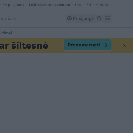
TV programa
Laikraščio prenumerata
Lrytas EN
Kontaktai
Premium
Prisijungti
lbimai