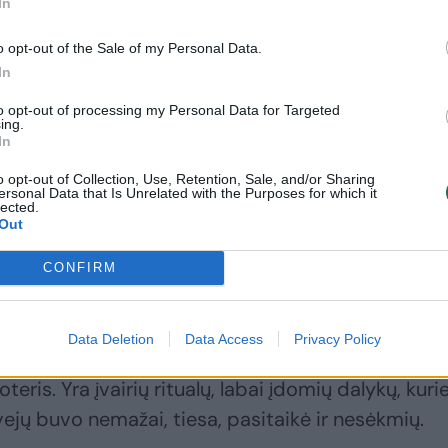
eiptis kitais klausimais, matyt, tą lemia atitinka
In
o opt-out of the Sale of my Personal Data.
In
žmonėms sugrąžinti jų mylimuosius?
to opt-out of processing my Personal Data for Targeted
ing.
In
rto – procesas užtrunka nuo 3 mėn. iki kelių metų.
o opt-out of Collection, Use, Retention, Sale, and/or Sharing
o susitikimo, kartais prireikia daugiau.
ersonal Data that Is Unrelated with the Purposes for which it
lected.
Out
 žmonės nė nebuvo susitikę. Po ilgo laiko moteris
CONFIRM
o mylimojo reikia, ir man pavyko jai jį sugrąžinti.
Data Deletion
Data Access
Privacy Policy
vetimas žmogus nelįstų į šeimą, ir taip, kad vyras
ris. Yra įvairių ritualų, labai įdomių dalykų, kuri
vejų buvo nemažai, tiesa, pasitaikė ir nesėkmių.