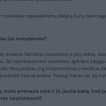
 moksliškai nepaaiškinimų dalykų, kurių tarsi nega
iau jūs matydavote?
do dvasios. Nematau nuoseklios įvykių sekos, dau
. Tai nepriklauso nuo nuotaikos, aplinkos sąlygų 
 pati tėvų prašiau, jog kreiptumėmės į medikus, k
– pasirodė, kad aš sveika. Tiesiog matau tai, ką ma
s, kurio artimasis mirė ir jis jaučia kaltę, kad j
tės tarpininkauti?