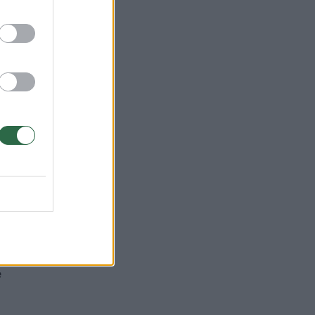
mos
e