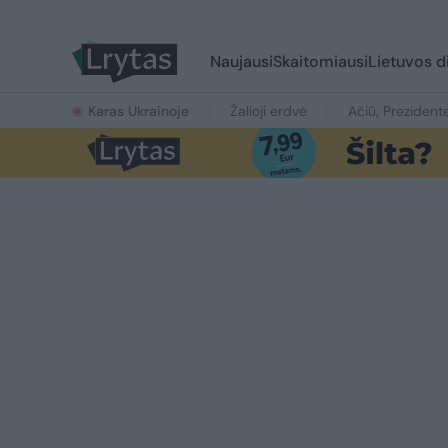
Naujausi
Skaitomiausi
Lietuvos d
Karas Ukrainoje
Žalioji erdvė
Ačiū, Prezident