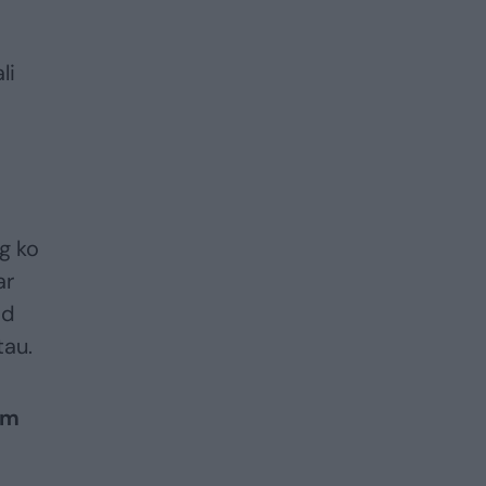
li
g ko
ar
ad
tau.
am