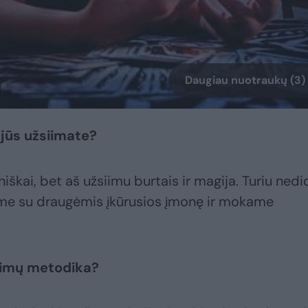
Daugiau nuotraukų (3)
 jūs užsiimate?
škai, bet aš užsiimu burtais ir magija. Turiu nedid
same su draugėmis įkūrusios įmonę ir mokame
rimų metodika?