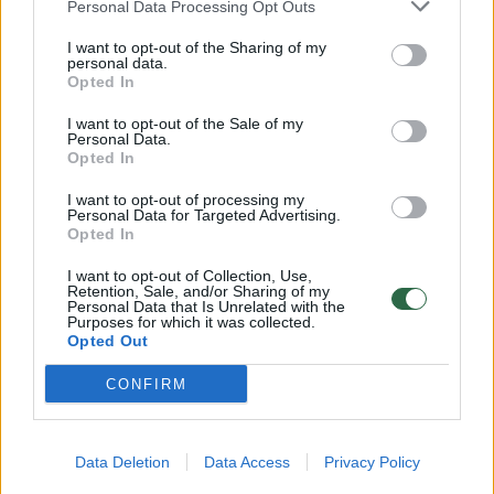
Personal Data Processing Opt Outs
gyvenimuose, todėl dabar gali mėgautis
I want to opt-out of the Sharing of my
laimingu gyvenimu.
personal data.
Opted In
I want to opt-out of the Sale of my
5. Atsikišęs smakras
Personal Data.
Opted In
I want to opt-out of processing my
Jeigu žvelgiant iš šono jūsų smakras kiek
Personal Data for Targeted Advertising.
Opted In
išsikišęs, tai reiškia, kad jūs pasitikite savimi
ir kad jums labai patinka jūsų darbas. Bet
I want to opt-out of Collection, Use,
Retention, Sale, and/or Sharing of my
tokiems žmonėms gali būti sunku išreikšti
Personal Data that Is Unrelated with the
Purposes for which it was collected.
savo jausmus.
Opted Out
CONFIRM
Susiję straipsniai
Data Deletion
Data Access
Privacy Policy