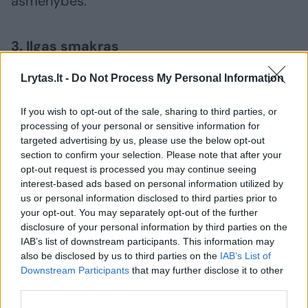
asmenybės.
3. Ilgas smakras
Lrytas.lt -
Do Not Process My Personal Information
Žmonės, turintys šitokį smakrą, yra lojalūs,
lengvai bendraujantys ir labai draugiški
If you wish to opt-out of the sale, sharing to third parties, or
processing of your personal or sensitive information for
Paprastai šie žmonės turi didelę šeimą.
targeted advertising by us, please use the below opt-out
section to confirm your selection. Please note that after your
opt-out request is processed you may continue seeing
4. Apvalus smakras
interest-based ads based on personal information utilized by
us or personal information disclosed to third parties prior to
your opt-out. You may separately opt-out of the further
Žmonės su tokiu smakru yra labai emocingi.
disclosure of your personal information by third parties on the
Viską grindžia savo jausmais. Be to, jie labai
IAB’s list of downstream participants. This information may
also be disclosed by us to third parties on the
IAB’s List of
optimistiški. Turi daug draugų ir jiems labai
Downstream Participants
that may further disclose it to other
sekasi gyvenime. Senovės kinai tikėjo, kad šie
third parties.
žmonės labai daug dirbo ankstesniuose