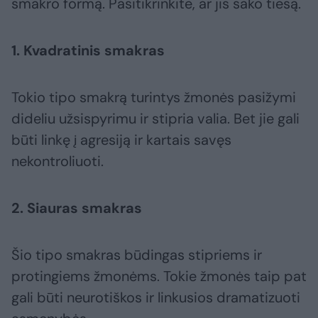
smakro formą. Pasitikrinkite, ar jis sako tiesą.
1. Kvadratinis smakras
Tokio tipo smakrą turintys žmonės pasižymi
dideliu užsispyrimu ir stipria valia. Bet jie gali
būti linkę į agresiją ir kartais savęs
nekontroliuoti.
2. Siauras smakras
Šio tipo smakras būdingas stipriems ir
protingiems žmonėms. Tokie žmonės taip pat
gali būti neurotiškos ir linkusios dramatizuoti