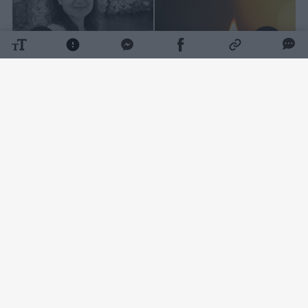
Daugiau nuotraukų (2)
Pradinio ugdymo mokytojai, kurios rugsėjį
buvo laukiama klasėje, neseniai suėjo 60
metų.
Pedagoginiam darbui mokytoja atidavė 38
savo gyvenimo metus.