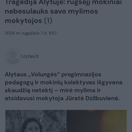
Tragedija Alytuje: rugsėjį mokiniai
nebesulauks savo mylimos
mokytojos
(1)
2026 m. rugpjūčio 7 d. 11:57
Lrytas.lt
Alytaus „Volungės“ progimnazijos
pedagogų ir mokinių kolektyvas išgyvena
skaudžią netektį – mirė mylima ir
atsidavusi mokytoja Jūratė Dzilbuvienė.