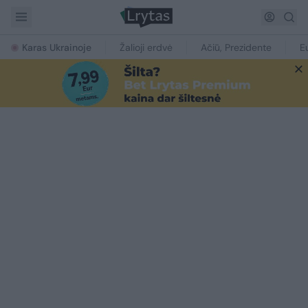
Karas Ukrainoje
Žalioji erdvė
Ačiū, Prezidente
E